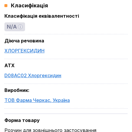
Класифікація
Класифікація еквівалентності
N/A
Діюча речовина
ХЛОРГЕКСИДИН
ATX
D08AC02 Хлоргексидин
Виробник
:
ТОВ Фарма Черкас
,
Україна
Форма товару
Розчин для зовнішнього застосування