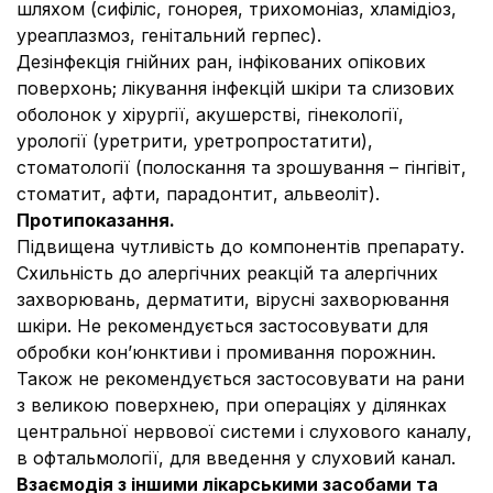
шляхом (сифіліс, гонорея, трихомоніаз, хламідіоз,
уреаплазмоз, генітальний герпес).
Дезінфекція гнійних ран, інфікованих опікових
поверхонь; лікування інфекцій шкіри та слизових
оболонок у хірургії, акушерстві, гінекології,
урології (уретрити, уретропростатити),
стоматології (полоскання та зрошування – гінгівіт,
стоматит, афти, парадонтит, альвеоліт).
Протипоказання.
Підвищена чутливість до компонентів препарату.
Схильність до алергічних реакцій та алергічних
захворювань, дерматити, вірусні захворювання
шкіри. Не рекомендується застосовувати для
обробки кон’юнктиви і промивання порожнин.
Також не рекомендується застосовувати на рани
з великою поверхнею, при операціях у ділянках
центральної нервової системи і слухового каналу,
в офтальмології, для введення у слуховий канал.
Взаємодія з іншими лікарськими засобами та