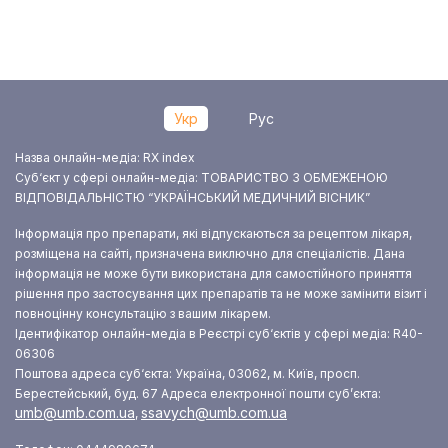
Укр
Рус
Назва онлайн-медіа: RX index
Суб‘єкт у сфері онлайн-медіа: ТОВАРИСТВО З ОБМЕЖЕНОЮ
ВІДПОВІДАЛЬНІСТЮ “УКРАЇНСЬКИЙ МЕДИЧНИЙ ВІСНИК”
Інформація про препарати, які відпускаються за рецептом лікаря,
розміщена на сайті, призначена виключно для спеціалістів. Дана
інформація не може бути використана для самостійного приняття
рішення про застосування цих препаратів та не може замінити візит і
повноцінну консультацію з вашим лікарем.
Ідентифікатор онлайн-медіа в Реєстрі суб‘єктів у сфері медіа: R40-
06306
Поштова адреса суб‘єкта: Україна, 03062, м. Київ, просп.
Берестейський, буд. 67
Адреса електронної пошти суб’єкта:
umb@umb.com.ua
ssavych@umb.com.ua
,