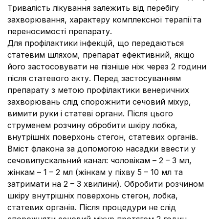
Тривалість лікування залежить від перебігу
захворювання, характеру комплексної терапіїта
переносимості препарату.
Для профілактики інфекцій, що передаються
статевим шляхом, препарат ефективний, якщо
його застосовувати не пізніше ніж через 2 години
після статевого акту. Перед застосуванням
препарату з метою профілактики венеричних
захворювань слід спорожнити сечовий міхур,
вимити руки і статеві органи. Після цього
струменем розчину обробити шкіру лобка,
внутрішніх поверхонь стегон, статевих органів.
Вміст флакона за допомогою насадки ввести у
сечовипускальний канал: чоловікам – 2 – 3 мл,
жінкам – 1 – 2 мл (жінкам у піхву 5 – 10 мл та
затримати на 2 – 3 хвилини). Обробити розчином
шкіру внутрішніх поверхонь стегон, лобка,
статевих органів. Після процедури не слід