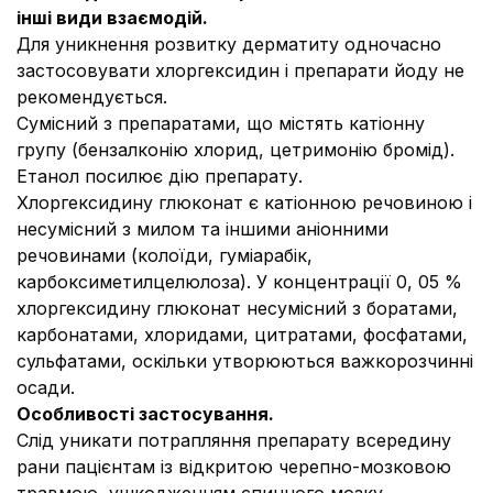
інші види взаємодій.
Для уникнення розвитку дерматиту одночасно
застосовувати хлоргексидин і препарати йоду не
рекомендується.
Сумісний з препаратами, що містять катіонну
групу (бензалконію хлорид, цетримонію бромід).
Етанол посилює дію препарату.
Хлоргексидину глюконат є катіонною речовиною і
несумісний з милом та іншими аніонними
речовинами (колоїди, гуміарабік,
карбоксиметилцелюлоза). У концентрації 0, 05 %
хлоргексидину глюконат несумісний з боратами,
карбонатами, хлоридами, цитратами, фосфатами,
сульфатами, оскільки утворюються важкорозчинні
осади.
Особливості застосування.
Слід уникати потрапляння препарату всередину
рани пацієнтам із відкритою черепно-мозковою