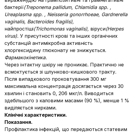
вираженудію на грампозитивні та грамнегативні
бактерії
(Treponema pallidum, Chlamidia spp. ,
Ureaplasma spp. , Neisseria gonorrhoeae, Gardnerella
vaginalis, Bacteroides fragilis),
найпростіші
(Trichomonas vaginalis),
віруси
(Herpes
virus).
У присутності крові та інших органічних
субстанцій антимікробна активність
хлоргексидину глюконату не знижується.
Фармакокінетика.
Через інтактну шкіру не проникає. Практично не
всмоктується зі шлунково-кишкового тракту.
Після випадкового проковтування 300 мг
максимальна концентрація досягається через 30
хвилин і становить 0, 206 мкг/л. Виводиться
здебільшого з каловими масами (90 %), менше 1 %
виділяється нирками.
Клінічні характеристики.
Показання.
Профілактика інфекцій, що передаються статевим