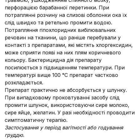
травмою, ушкодженням спинного мозку,
перфорацією барабанної перетинки. При
потраплянні розчину на слизові оболонки ока їх
слід швидко та ретельно промити водою.
Потрапляння гіпохлоридних вибілювальних
речовин на тканини, що раніше перебували у
контакті з препаратами, які містять хлоргексидин,
може сприяти появі на них плям коричневого
кольору. Бактерицидна дія препарату
посилюється з підвищенням температури. При
температурі вище 100 °С препарат частково
розкладається.
Препарат практично не абсорбується у шлунку.
При випадковому проковтуванні засобу слід
промити шлунок, використовуючи сире молоко,
сире яйце, желатин. У разі необхідності проводити
симптоматичну терапію.
Застосування у період вагітності або годування
груддю.