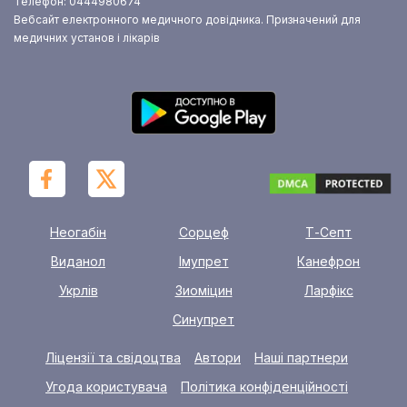
Телефон: 0444980674
Вебсайт електронного медичного довідника. Призначений для
медичних установ і лікарів
Неогабін
Сорцеф
Т-Септ
Виданол
Імупрет
Канефрон
Укрлів
Зиоміцин
Ларфікс
Синупрет
Ліцензії та свідоцтва
Автори
Наші партнери
Угода користувача
Політика конфіденційності