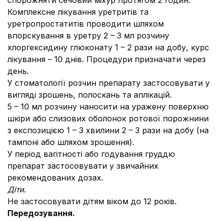
спорожняти сечовий міхур протягом 2 годин.
Комплексне лікування уретритів та
уретропростатитів проводити шляхом
впорскування в уретру 2 – 3 мл розчину
хлоргексидину глюконату 1 – 2 рази на добу, курс
лікування – 10 днів. Процедури призначати через
день.
У стоматології розчин препарату застосовувати у
вигляді зрошень, полоскань та аплікацій.
5 – 10 мл розчину наносити на уражену поверхню
шкіри або слизових оболонок ротової порожнини
з експозицією 1 – 3 хвилини 2 – 3 рази на добу (на
тампоні або шляхом зрошення).
У період вагітності або годування груддю
препарат застосовувати у звичайних
рекомендованих дозах.
Діти.
Не застосовувати дітям віком до 12 років.
Передозування.