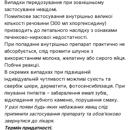
Випадки передозування при зовнішньому
застосуванні невідомі.
Помилкове застосування внутрішньо великої
кількості речовини (300 мл хлоргексидину)
призводить до летального наслідку з ознаками
печінково-ниркової недостатності.
При попаданні внутрішньо препарат практично не
абсорбується, слід промити шлунок з
використанням молока, желатину або сирого яйця.
Побічні реакції.
В окремих випадках при підвищеній
індивідуальній чутливості можливі сухість та
свербіж шкіри, дерматити, фотосенсибілізація. При
лікуванні гінгівітів – забарвлення емалі зубів,
відкладення зубного каменю, порушення смаку.
У разі появи будь-яких небажаних явищ слід
припинити застосування препарату та обов’язково
звернутися до лікаря.
Термін придатності.