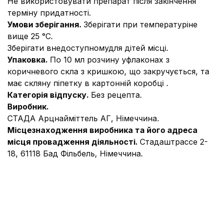
Не використовувати препарат після закінчення
терміну придатності.
Умови зберігання.
Зберігати при температуріне
вище 25 °С.
Зберігати внедоступномудля дітей місці.
Упаковка.
По 10 мл розчину уфлаконах з
коричневого скла з кришкою, що закручується, та
має скляну піпетку в картонній коробці .
Категорія відпуску.
Без рецепта.
Виробник.
СТАДА Арцнайміттель АГ, Німеччина
.
Місцезнаходження виробника та його адреса
місця провадження діяльності.
Стадаштрассе 2-
18, 61118 Бад Фільбель, Німеччина.