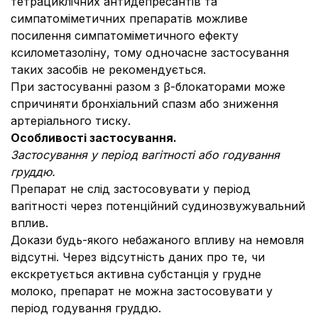
тетрациклічних антидепресантів та
симпатоміметичних препаратів можливе
посилення симпатоміметичного ефекту
ксилометазоліну, тому одночасне застосування
таких засобів не рекомендується.
При застосуванні разом з β-блокаторами може
спричиняти бронхіальний спазм або зниження
артеріального тиску.
Особливості застосування.
Застосування у період вагітності або годування
груддю.
Препарат не слід застосовувати у період
вагітності через потенційний судинозвужувальний
вплив.
Докази будь-якого небажаного впливу на немовля
відсутні. Через відсутність даних про те, чи
екскретується активна субстанція у грудне
молоко, препарат не можна застосовувати у
період годування груддю.