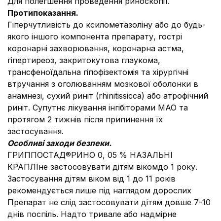
Для полегшення проведення риноскопії.
Протипоказання.
Гіперчутливість до ксилометазоліну або до будь-
якого іншого компонента препарату, гострі
коронарні захворювання, коронарна астма,
гіпертиреоз, закритокутова глаукома,
трансфеноїдальна гіпофізектомія та хірургічні
втручання з оголюванням мозкової оболонки в
анамнезі, сухий риніт (rhinitissicca) або атрофічний
риніт. Супутнє лікування інгібіторами МАО та
протягом 2 тижнів після припинення їх
застосування.
Особливі заходи безпеки.
ГРИППОСТАД®РИНО 0, 05 % НАЗАЛЬНІ
КРАПЛІне застосовувати дітям вікомдо 1 року.
Застосування дітям віком від 1 до 11 років
рекомендується лише під наглядом дорослих
Препарат не слід застосовувати дітям довше 7-10
днів поспіль. Надто тривале або надмірне