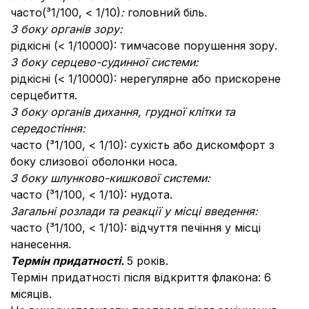
часто
(³1/100, < 1/10)
:
головний біль.
З боку органів зору:
рідкісні (< 1/10000): тимчасове порушення зору.
З боку серцево-судинної системи:
рідкісні (< 1/10000): нерегулярне або прискорене
серцебиття.
З боку органів дихання, грудної клітки та
середостіння:
часто (³1/100, < 1/10): сухість або дискомфорт з
боку слизової оболонки носа.
З боку шлунково-кишкової системи:
часто (³1/100, < 1/10): нудота.
Загальні розлади та реакції у місці введення:
часто (³1/100, < 1/10): відчуття печіння у місці
нанесення.
Термін придатності.
5 років.
Термін придатності після відкриття флакона: 6
місяців.