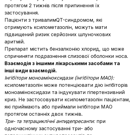
протягом 2 тижнів після припинення їх
застосування.
Пацієнти з тривалимQT-синдромом, які
отримують ксилометазолін, можуть мати
підвищений ризик серйозних шлуночкових
аритмій.
Препарат містить бензалконію хлорид, що може
спричиняти подразнення слизової оболонки носа.
Взаємодія з іншими лікарськими засобами та
інші види взаємодій.
Інгібітори моноаміноксидази (інгібітори МАО):
ксилометазолін може потенціювати дію інгібіторів
моноаміноксидази та індукувати гіпертензивний
криз. Не застосовувати ксилометазолін пацієнтам,
які приймають або приймали інгібітори МАО
протягом останніх двох тижнів.
Три- та тетрациклічні антидепресанти:
при
одночасному застосуванні три- або