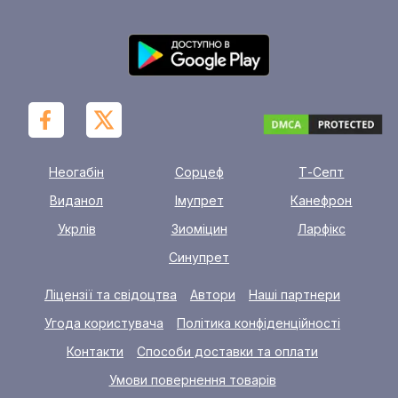
Неогабін
Сорцеф
Т-Септ
Виданол
Імупрет
Канефрон
Укрлів
Зиоміцин
Ларфікс
Синупрет
Ліцензії та свідоцтва
Автори
Наші партнери
Угода користувача
Політика конфіденційності
Контакти
Способи доставки та оплати
Умови повернення товарів