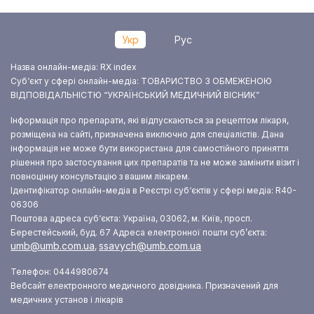
Укр
Рус
Назва онлайн-медіа: RX index
Суб‘єкт у сфері онлайн-медіа: ТОВАРИСТВО З ОБМЕЖЕНОЮ
ВІДПОВІДАЛЬНІСТЮ “УКРАЇНСЬКИЙ МЕДИЧНИЙ ВІСНИК”
Інформація про препарати, які відпускаються за рецептом лікаря,
розміщена на сайті, призначена виключно для спеціалістів. Дана
інформація не може бути використана для самостійного приняття
рішення про застосування цих препаратів та не може замінити візит і
повноцінну консультацію з вашим лікарем.
Ідентифікатор онлайн-медіа в Реєстрі суб‘єктів у сфері медіа: R40-
06306
Поштова адреса суб‘єкта: Україна, 03062, м. Київ, просп.
Берестейський, буд. 67
Адреса електронної пошти суб’єкта:
umb@umb.com.ua
ssavych@umb.com.ua
,
Телефон: 0444980674
Вебсайт електронного медичного довідника. Призначений для
медичних установ і лікарів