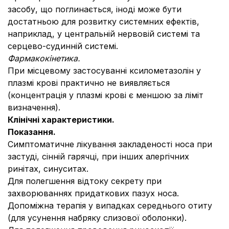
засобу, що поглинається, іноді може бути
достатньою для розвитку системних ефектів,
наприклад, у центральній нервовій системі та
серцево-судинній системі.
Фармакокінетика.
При місцевому застосуванні ксилометазолін у
плазмі крові практично не виявляється
(концентрація у плазмі крові є меншою за ліміт
визначення).
Клінічні характеристики.
Показання.
Симптоматичне лікування закладеності носа при
застуді, сінній гарячці, при інших алергічних
ринітах, синуситах.
Для полегшення відтоку секрету при
захворюваннях придаткових пазух носа.
Допоміжна терапія у випадках середнього отиту
(для усунення набряку слизової оболонки).