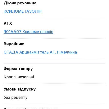
Діюча речовина
КСИЛОМЕТАЗОЛІН
ATX
R01AA07 Ксилометазолін
Виробник
:
СТАДА Арцнайміттель АГ
,
Німеччина
Форма товару
Краплі назальні
Умови відпуску
без рецепту