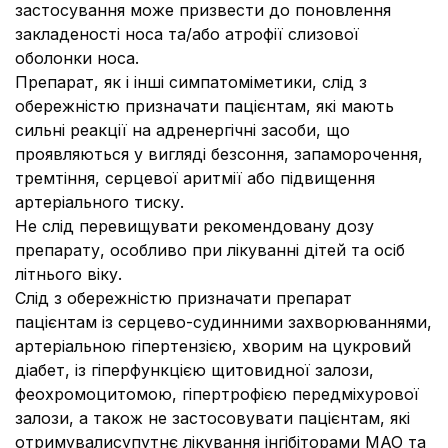
застосування може призвести до поновлення
закладеності носа та/або атрофії слизової
оболонки носа.
Препарат, як і інші симпатоміметики, слід з
обережністю призначати пацієнтам, які мають
сильні реакції на адренергічні засоби, що
проявляються у вигляді безсоння, запаморочення,
тремтіння, серцевої аритмії або підвищення
артеріального тиску.
Не слід перевищувати рекомендовану дозу
препарату, особливо при лікуванні дітей та осіб
літнього віку.
Слід з обережністю призначати препарат
пацієнтам із серцево-судинними захворюваннями,
артеріальною гіпертензією, хворим на цукровий
діабет, із гіперфункцією щитовидної залози,
феохромоцитомою, гіпертрофією передміхурової
залози, а також не застосовувати пацієнтам, які
отримувалисупутнє лікування інгібіторами МАО та