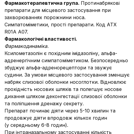
Фармакотерапевтична група.
Протинабрякові
препарати для місцевого застосування при
захворюваннях порожнини носа.
Симпатоміметики, прості препарати. Код АТХ
R01A A07.
Фармакологічні властивості.
Фармакодинаміка.
Ксилометазолін є похідним імідазоліну, альфа-
адренергічним симпатоміметиком. Безпосередньо
збуджує альфа-адренорецептори та звужує
судини. За умови місцевого застосування зменшує
набряк слизової оболонки носоглотки. Відновлює
прохідність носових шляхів та полегшує носове
дихання шляхом деконгестації слизової оболонки
та поліпшення дренажу секрету.
Препарат починає діяти через 5-10 хвилин та
продовжує діяти впродовж кількох годин
(у середньому 6-8 годин).
При інтраназальному застосуванні кількість