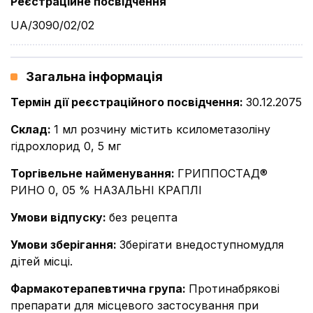
Реєстраційне посвідчення
UA/3090/02/02
Загальна інформація
Термін дії реєстраційного посвідчення
:
30.12.2075
Склад
:
1 мл розчину містить ксилометазоліну
гідрохлорид 0, 5 мг
Торгівельне найменування
:
ГРИППОСТАД®
РИНО 0, 05 % НАЗАЛЬНІ КРАПЛІ
Умови відпуску
:
без рецепта
Умови зберігання
:
Зберігати внедоступномудля
дітей місці.
Фармакотерапевтична група
:
Протинабрякові
препарати для місцевого застосування при