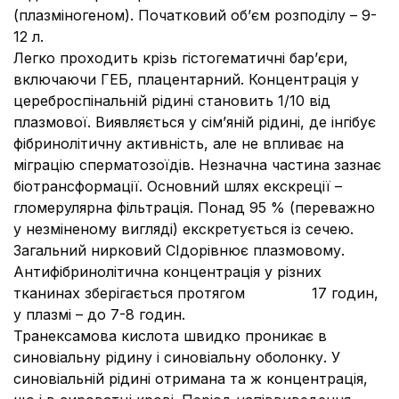
(плазміногеном). Початковий об’єм розподілу – 9-
12 л.
Легко проходить крізь гістогематичні бар’єри,
включаючи ГЕБ, плацентарний. Концентрація у
цереброспінальній рідині становить 1/10 від
плазмової. Виявляється у сім’яній рідині, де інгібує
фібринолітичну активність, але не впливає на
міграцію сперматозоїдів. Незначна частина зазнає
біотрансформації. Основний шлях екскреції –
гломерулярна фільтрація. Понад 95 % (переважно
у незміненому вигляді) екскретується із сечею.
Загальний нирковий СIдорівнює плазмовому.
Антифібринолітична концентрація у різних
тканинах зберігається протягом 17 годин,
у плазмі – до 7-8 годин.
Транексамова кислота швидко проникає в
синовіальну рідину і синовіальну оболонку. У
синовіальній рідині отримана та ж концентрація,