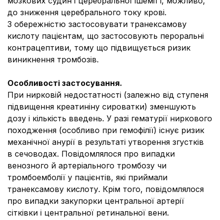
мозкових судин і церебральної ішемії і, можливо,
до зниження церебрального току крові.
З обережністю застосовувати транексамову
кислоту пацієнтам, що застосовують пероральні
контрацептиви, тому що підвищується ризик
виникнення тромбозів.
Особливості застосування.
При нирковій недостатності (залежно від ступеня
підвищення креатиніну сироватки) зменшують
дозу і кількість введень. У разі гематурії ниркового
походження (особливо при гемофілії) існує ризик
механічної анурії в результаті утворення згустків
в сечоводах. Повідомлялося про випадки
венозного й артеріального тромбозу чи
тромбоемболії у пацієнтів, які приймали
транексамову кислоту. Крім того, повідомлялося
про випадки закупорки центральної артерії
сітківки і центральної ретинальної вени.