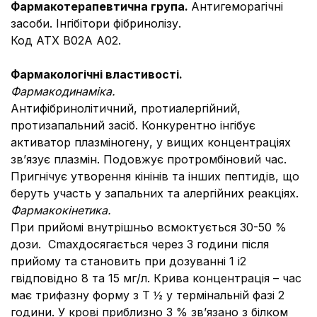
Фармакотерапевтична група.
Антигеморагічні
засоби. Інгібітори фібринолізу.
Код АТХ В02А А02.
Фармакологічні властивості.
Фармакодинаміка.
Антифібринолітичний, протиалергійний,
протизапальний засіб. Конкурентно інгібує
активатор плазміногену, у вищих концентраціях
зв’язує плазмін. Подовжує протромбіновий час.
Пригнічує утворення кінінів та інших пептидів, що
беруть участь у запальних та алергійних реакціях.
Фармакокінетика.
При прийомі внутрішньо всмоктується 30-50 %
дози. Сmaxдосягається через 3 години після
прийому та становить при дозуванні 1 і2
гвідповідно 8 та 15 мг/л. Крива концентрація – час
має трифазну форму з Т ½ у термінальній фазі 2
години. У крові приблизно 3 % зв’язано з білком