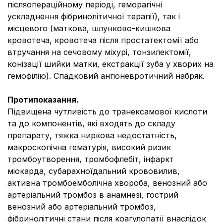
післяопераційному періоді, геморагічні
ускладнення фібринолітичної терапії), так і
місцевого (маткова, шлунково-кишкова
кровотеча, кровотеча після простатектомії або
втручання на сечовому міхурі, тонзилектомії,
конізації шийки матки, екстракції зуба у хворих на
гемофілію). Спадковий ангіоневротичний набряк.
Протипоказання
.
Підвищена чутливість до транексамової кислоти
та до компонентів, які входять до складу
препарату, тяжка ниркова недостатність,
макроскопічна гематурія, високий ризик
тромбоутворення, тромбофлебіт, інфаркт
міокарда, субарахноїдальний крововилив,
активна тромбоемболічна хвороба, венозний або
артеріальний тромбоз в анамнезі, гострий
венозний або артеріальний тромбоз,
фібринолітичні стани після коагулопатії внаслідок