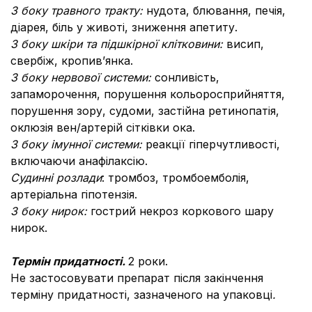
З боку травного тракту:
нудота, блювання, печія,
діарея, біль у животі, зниження апетиту.
З боку шкіри та підшкірної клітковини:
висип,
свербіж, кропив’янка.
З боку нервової системи:
сонливість,
запаморочення, порушення кольоросприйняття,
порушення зору,
судоми, застійна ретинопатія,
оклюзія вен/артерій сітківки ока.
З боку імунної системи:
реакції гіперчутливості,
включаючи анафілаксію.
Судинні розлади
: тромбоз, тромбоемболія,
артеріальна гіпотензія.
З боку нирок:
гострий некроз коркового шару
нирок.
Термін придатності.
2 роки.
Не застосовувати препарат після закінчення
терміну придатності, зазначеного на упаковці
.