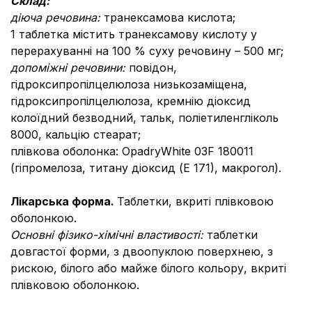
Склад:
діюча речовина:
транексамова кислота;
1 таблетка містить транексамову кислоту у
перерахуванні на 100 % суху речовину – 500 мг;
допоміжні речовини:
повідон,
гідроксипропілцелюлоза низькозаміщена,
гідроксипропілцелюлоза, кремнію діоксид
колоїдний безводний, тальк, поліетиленгліколь
8000, кальцію стеарат;
плівкова оболонка:
OpadryWhite 03F 180011
(гіпромелоза, титану діоксид (Е 171), макрогол).
Лікарська форма.
Таблетки, вкриті плівковою
оболонкою.
Основні фізико-хімічні властивості:
таблетки
довгастої форми, з двоопуклою поверхнею, з
рискою, білого або майже білого кольору, вкриті
плівковою оболонкою.