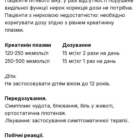
Пацієнти літнього віку: у разі відсутності порушень
видільної функції нирок корекція дози не потрібна.
Пацієнти з нирковою недостатністю: необхідно
коригувати дозу згідно з рівнем креатиніну
плазми.
Креатинін плазми
Дозування
120-250 мкмоль/л
15 мг/кг 2 рази на день
250-500 мкмоль/л
15 мг/кг 1 раз на день
Діти
.
Не застосовувати дітям віком до 12 років.
Передозування.
Симптоми:
нудота, блювання, біль у животі,
ортостатична гіпотензія.
Лікування:
застосування симптоматичної терапії.
Побічні реакції.