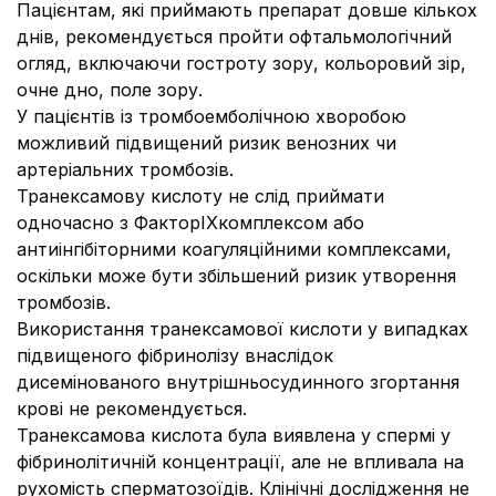
Пацієнтам, які приймають препарат довше кількох
днів, рекомендується пройти офтальмологічний
огляд, включаючи гостроту зору, кольоровий зір,
очне дно, поле зору.
У пацієнтів із тромбоемболічною хворобою
можливий підвищений ризик венозних чи
артеріальних тромбозів.
Транексамову кислоту не слід приймати
одночасно з ФакторIХкомплексом або
антиінгібіторними коагуляційними комплексами,
оскільки може бути збільшений ризик утворення
тромбозів.
Використання транексамової кислоти у випадках
підвищеного фібринолізу внаслідок
дисемінованого внутрішньосудинного згортання
крові не рекомендується.
Транексамова кислота була виявлена у спермі у
фібринолітичній концентрації, але не впливала на
рухомість сперматозоїдів. Клінічні дослідження не