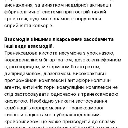
виснаження, за винятком надмірної активації
фібринолітичної системи при гострій тяжкій
кровотечі, судоми в анамнезі; порушення
сприйняття кольорів.
Взаємодія з іншими лікарськими засобами та
інші види взаємодій.
Транексамова кислота несумісна з урокіназою,
норадреналіном бітартратом, дезоксіепінефрином
гідрохлоридом, метарміном бітартратом,
дипіридамолом, діазепамом. Високоактивні
протромбінові комплекси і антифібринолітичні
агенти, антиінгібіторні коагуляційні комплекси не
слід застосовувати одночасно з транексамовою
кислотою. Необхідно уникати застосування
комбінації хлорпромазину і транексамової
кислоти пацієнтам із субарахноїдальним
крововиливом: це може призводити до спазму