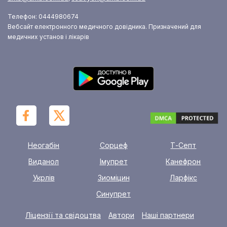
Телефон: 0444980674
Вебсайт електронного медичного довідника. Призначений для
медичних установ і лікарів
Неогабін
Сорцеф
Т-Септ
Виданол
Імупрет
Канефрон
Укрлів
Зиоміцин
Ларфікс
Синупрет
Ліцензії та свідоцтва
Автори
Наші партнери