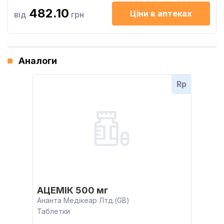
482.10
Ціни в аптеках
від
грн
Аналоги
Rp
АЦЕМІК 500 мг
Ананта Медікеар Лтд.(GB)
Таблетки