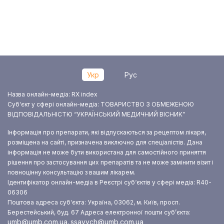
Укр
Рус
Назва онлайн-медіа: RX index
Суб‘єкт у сфері онлайн-медіа: ТОВАРИСТВО З ОБМЕЖЕНОЮ
ВІДПОВІДАЛЬНІСТЮ “УКРАЇНСЬКИЙ МЕДИЧНИЙ ВІСНИК”
Інформація про препарати, які відпускаються за рецептом лікаря,
розміщена на сайті, призначена виключно для спеціалістів. Дана
інформація не може бути використана для самостійного приняття
рішення про застосування цих препаратів та не може замінити візит і
повноцінну консультацію з вашим лікарем.
Ідентифікатор онлайн-медіа в Реєстрі суб‘єктів у сфері медіа: R40-
06306
Поштова адреса суб‘єкта: Україна, 03062, м. Київ, просп.
Берестейський, буд. 67
Адреса електронної пошти суб’єкта:
umb@umb.com.ua
ssavych@umb.com.ua
,