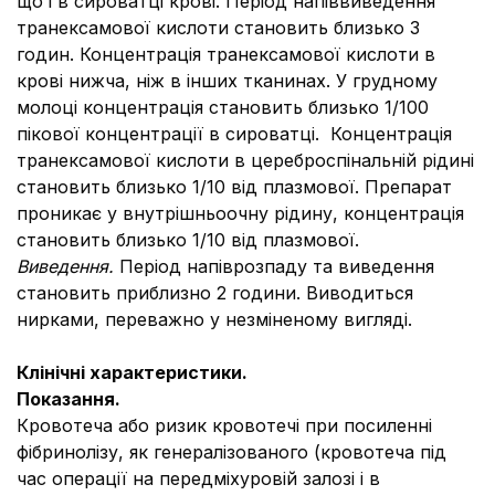
що і в сироватці крові. Період напіввиведення
транексамової кислоти становить близько 3
годин. Концентрація транексамової кислоти в
крові нижча, ніж в інших тканинах. У грудному
молоці концентрація становить близько 1/100
пікової концентрації в сироватці. Концентрація
транексамової кислоти в цереброспінальній рідині
становить близько 1/10 від плазмової. Препарат
проникає у внутрішньоочну рідину, концентрація
становить близько 1/10 від плазмової.
Виведення.
Період напіврозпаду та виведення
становить приблизно 2 години. Виводиться
нирками, переважно у незміненому вигляді.
Клінічні характеристики.
Показання.
Кровотеча або ризик кровотечі при посиленні
фібринолізу, як генералізованого (кровотеча під
час операції на передміхуровій залозі і в