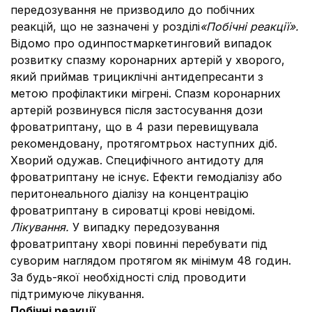
передозування не призводило до побічних
реакцій, що не зазначені у розділі
«Побічні реакції».
Відомо про одинпостмаркетинговий випадок
розвитку спазму коронарних артерій у хворого,
який приймав трициклічні антидепресанти з
метою профілактики мігрені. Спазм коронарних
артерій розвинувся після застосування дози
фроватриптану, що в 4 рази перевищувала
рекомендовану, протягомтрьох наступних діб.
Хворий одужав. Специфічного антидоту для
фроватриптану не існує. Ефекти гемодіалізу або
перитонеального діалізу на концентрацію
фроватриптану в сироватці крові невідомі.
Лікування.
У випадку передозування
фроватриптану хворі повинні перебувати під
суворим наглядом протягом як мінімум 48 годин.
За будь-якої необхідності слід проводити
підтримуюче лікування.
Побічні реакції.