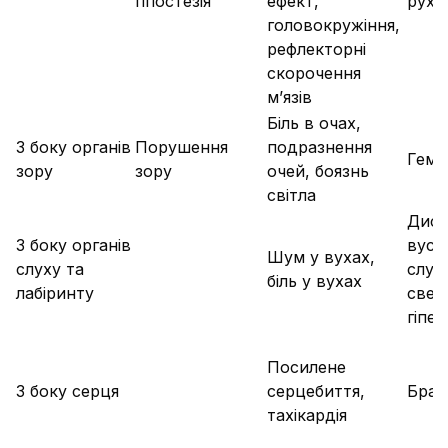
гіпостезія
ефект,
рухо
головокружіння,
рефлекторні
скорочення
м’язів
Біль в очах,
З боку органів
Порушення
подразнення
Геме
зору
зору
очей, боязнь
світла
Диск
З боку органів
вусі
Шум у вухах,
слуху та
слух
біль у вухах
лабіринту
свер
гіпер
Посилене
З боку серця
серцебиття,
Брад
тахікардія