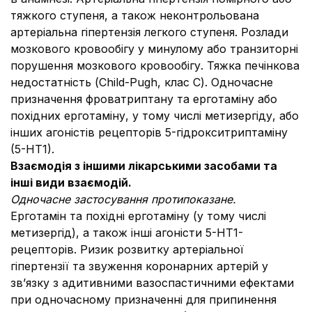
тяжкого ступеня, а також неконтрольована
артеріальна гіпертензія легкого ступеня. Розлади
мозкового кровообігу у минулому або транзиторні
порушення мозкового кровообігу. Тяжка печінкова
недостатність (Child-Pugh, клас С). Одночасне
призначення фроватриптану та ерготаміну або
похідних ерготаміну, у тому числі метизергіду, або
інших агоністів рецепторів 5-гідрокситриптаміну
(5-НТ1).
Взаємодія з іншими лікарськими засобами та
інші види взаємодій.
Одночасне застосування протипоказане.
Ерготамін та похідні ерготаміну (у тому числі
метизергід), а також інші агоністи 5-НТ1-
рецепторів.
Ризик розвитку артеріальної
гіпертензії та звуження коронарних артерій у
зв’язку з адитивними вазоспастичними ефектами
при одночасному призначенні для припинення