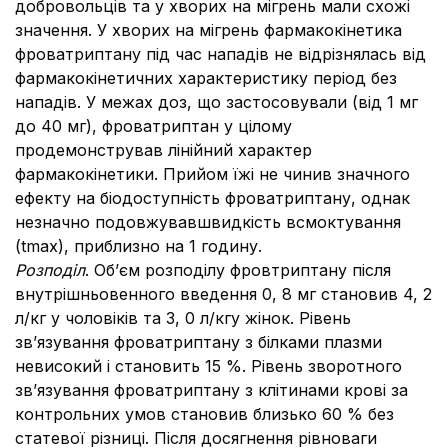
добровольців та у хворих на мігрень мали схожі
значення. У хворих на мігрень фармакокінетика
фроватриптану під час нападів не відрізнялась від
фармакокінетичних характеристику період без
нападів. У межах доз, що застосовували (від 1 мг
до 40 мг), фроватриптан у цілому
продемонстрував лінійний характер
фармакокінетики. Прийом їжі не чинив значного
ефекту на біодоступність фроватриптану, однак
незначно подовжувавшвидкість всмоктування
(tmax), приблизно на 1 годину.
Розподіл
. Об’єм розподілу фровтриптану після
внутрішньовенного введення 0, 8 мг становив 4, 2
л/кг у чоловіків та 3, 0 л/кгу жінок. Рівень
зв’язування фроватриптану з білками плазми
невисокий і становить 15 %. Рівень зворотного
зв’язування фроватриптану з клітинами крові за
контрольних умов становив близько 60 % без
статевої різниці. Після досягнення рівноваги