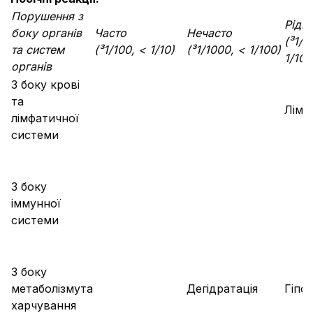
Порушення з
Рідк
боку органів
Часто
Нечасто
(
³
1/1
та систем
(
³
1/100,
<
1/10)
(
³
1/1000,
<
1/100)
1/100
органів
З боку крові
та
Лімф
лімфатичної
системи
З боку
іммунної
системи
З боку
метаболізмута
Дегідратація
Гіпог
харчування