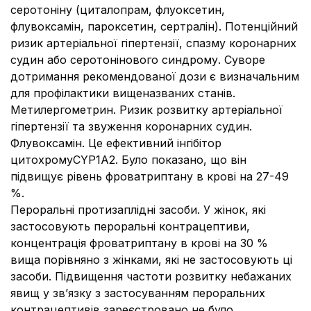
серотоніну (циталопрам, флуоксетин,
флувоксамін, пароксетин, сертралін). Потенційний
ризик артеріальної гіпертензії, спазму коронарних
судин або серотонінового синдрому. Суворе
дотримання рекомендованої дози є визначальним
для профілактики вищеназваних станів.
Метилергометрин. Ризик розвитку артеріальної
гіпертензії та звуження коронарних судин.
Флувоксамін. Це ефективний інгібітор
цитохромуCYP1А2. Було показано, що він
підвищує рівень фроватриптану в крові на 27-49
%.
Пероральні протизаплідні засоби. У жінок, які
застосовують пероральні контрацептиви,
концентрація фроватриптану в крові на 30 %
вища порівняно з жінками, які не застосовують ці
засоби. Підвищення частоти розвитку небажаних
явищ у зв’язку з застосуванням пероральних
контрацептивів зареєстровано не було.