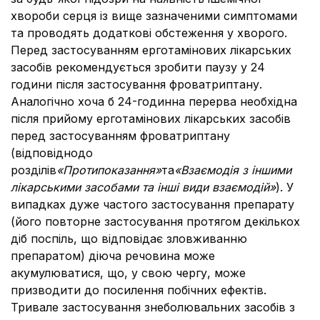
хвороби серця із вище зазначеними симптомами
та проводять додаткові обстеження у хворого.
Перед застосуванням ерготамінових лікарських
засобів рекомендується зробити паузу у 24
години після застосування фроватриптану.
Аналогічно хоча б 24-годинна перерва необхідна
після прийому ерготамінових лікарських засобів
перед застосуванням фроватриптану
(відповіднодо
розділів
«Протипоказання»
та
«
Взаємодія з іншими
лікарськими засобами та інші види взаємодій»
). У
випадках дуже частого застосування препарату
(його повторне застосування протягом декількох
діб поспіль, що відповідає зловживанню
препаратом) діюча речовина може
акумулюватися, що, у свою чергу, може
призводити до посилення побічних ефектів.
Тривале застосування знеболювальних засобів з