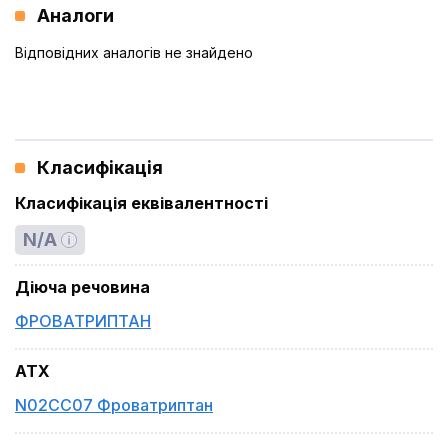
Аналоги
Відповідних аналогів не знайдено
Класифікація
Класифікація еквівалентності
N/A
Діюча речовина
ФРОВАТРИПТАН
ATX
N02CC07 Фроватриптан