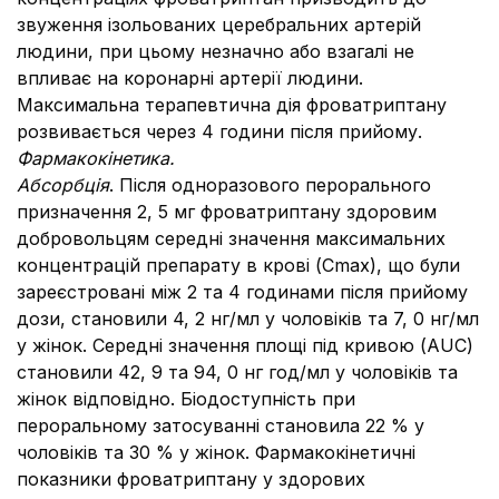
звуження ізольованих церебральних артерій
людини, при цьому незначно або взагалі не
впливає на коронарні артерії людини.
Максимальна терапевтична дія фроватриптану
розвивається через 4 години після прийому.
Фармакокінетика.
Абсорбція
. Після одноразового перорального
призначення 2, 5 мг фроватриптану здоровим
добровольцям середні значення максимальних
концентрацій препарату в крові (Сmax), що були
зареєстровані між 2 та 4 годинами після прийому
дози, становили 4, 2 нг/мл у чоловіків та 7, 0 нг/мл
у жінок. Середні значення площі під кривою (AUC)
становили 42, 9 та 94, 0 нг год/мл у чоловіків та
жінок відповідно. Біодоступність при
пероральному затосуванні становила 22 % у
чоловіків та 30 % у жінок. Фармакокінетичні
показники фроватриптану у здорових