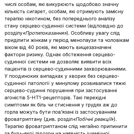
числі особам, які викурюють щодобово значну
кількість сигарет, особам, які отримують замісну
терапію нікотином, без попереднього аналізу
стану серцево-судинної системи (відповідно до
розділу
«Протипоказання»
). Особливу увагу слід
приділити жінкам у період менопаузи та чоловікам
віком від 40 років, які мають вищезазначені
фактори ризику. Однак обстеження серцево-
судинної системи не дозволяє виявити всіх
пацієнтів із серцево-судинними захворюваннями.
У поодиноких випадках у хворих без серцево-
судинної патології у минулому розвивалися тяжкі
серцево-судинні порушення при застосуванні
агоністів 5-НТ1-рецепторів. Такі перехідні
симптоми як біль чи стиснення у грудях аж до
горла можуть бути пов’язані із застосуванням
фроватриптану (див. розділ
«Побічні реакції
»).
Терапію фроватриптаном слід негайно припинити
за будь-якої підозри на наявність ішемічної