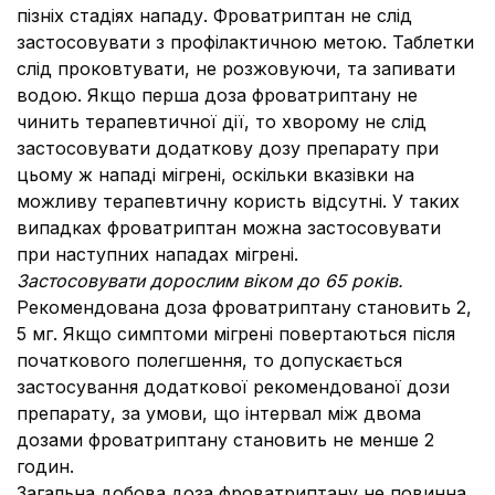
пізніх стадіях нападу. Фроватриптан не слід
застосовувати з профілактичною метою. Таблетки
слід проковтувати, не розжовуючи, та запивати
водою. Якщо перша доза фроватриптану не
чинить терапевтичної дії, то хворому не слід
застосовувати додаткову дозу препарату при
цьому ж нападі мігрені, оскільки вказівки на
можливу терапевтичну користь відсутні. У таких
випадках фроватриптан можна застосовувати
при наступних нападах мігрені.
Застосовувати дорослим віком до 65 років.
Рекомендована доза фроватриптану становить 2,
5 мг. Якщо симптоми мігрені повертаються після
початкового полегшення, то допускається
застосування додаткової рекомендованої дози
препарату, за умови, що інтервал між двома
дозами фроватриптану становить не менше 2
годин.
Загальна добова доза фроватриптану не повинна