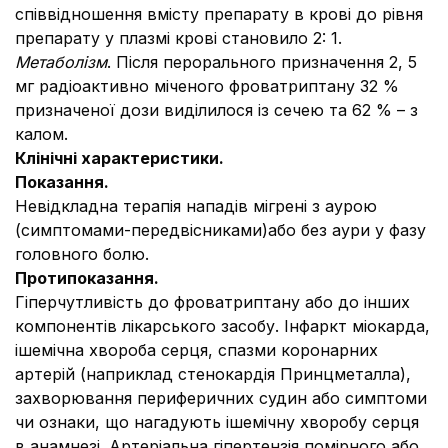
співвідношення вмісту препарату в крові до рівня
препарату у плазмі крові становило 2: 1.
Метаболізм
. Після перорального призначення 2, 5
мг радіоактивно міченого фроватриптану 32 %
призначеної дози виділилося із сечею та 62 % – з
калом.
Клінічні характеристики.
Показання.
Невідкладна терапія нападів мігрені з аурою
(симптомами-передвісниками)або без аури у фазу
головного болю.
Протипоказання.
Гіперчутливість до фроватриптану або до інших
компонентів лікарського засобу. Інфаркт міокарда,
ішемічна хвороба серця, спазми коронарних
артерій (наприклад стенокардія Принцметалла),
захворювання периферичних судин або симптоми
чи ознаки, що нагадують ішемічну хворобу серця
в анамнезі. Артеріальна гіпертензія помірного або