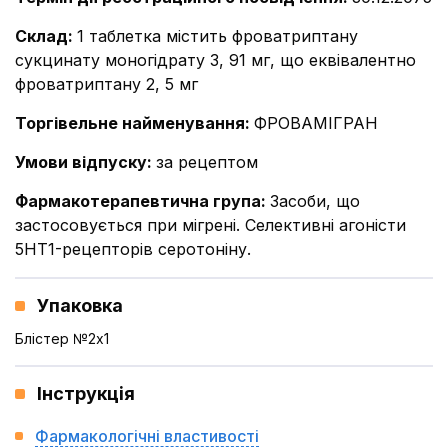
Склад
:
1 таблетка містить фроватриптану
сукцинату моногідрату 3, 91 мг, що еквівалентно
фроватриптану 2, 5 мг
Торгівельне найменування
:
ФРОВАМІГРАН
Умови відпуску
:
за рецептом
Фармакотерапевтична група
:
Засоби, що
застосовується при мігрені. Селективні агоністи
5НТ1-рецепторів серотоніну.
Упаковка
Блістер №2x1
Інструкція
Фармакологічні властивості