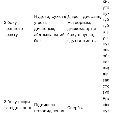
кише
утво
пухи
Нудота, сухість
Діарея, дисфагія,
губах
З боку
у роті,
метеоризм,
губа
травного
диспепсія,
дискомфорт з
стра
тракту
абдомінальний
боку шлунка,
утво
біль
здуття живота
пухи
слиз
обол
пепт
вираз
діля
залоз
стом
зубн
Ерит
З боку шкіри
Підвищене
пілоа
та підшкірної
Свербіж
потовиділення
пурп