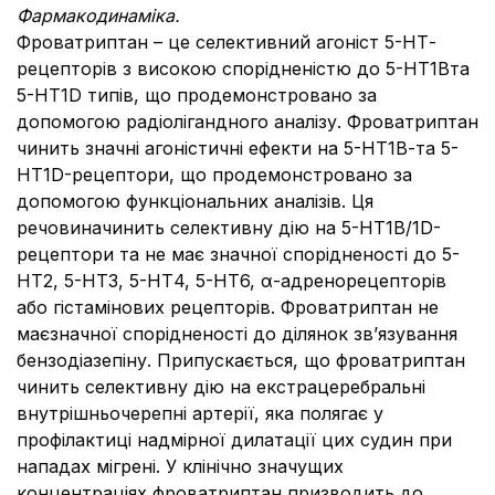
Фармакодинаміка.
Фроватриптан – це селективний агоніст 5-НТ-
рецепторів з високою спорідненістю до 5-НТ1Вта
5-НТ1D типів, що продемонстровано за
допомогою радіолігандного аналізу. Фроватриптан
чинить значні агоністичні ефекти на 5-НТ1В-та 5-
НТ1D-рецептори, що продемонстровано за
допомогою функціональних аналізів. Ця
речовиначинить селективну дію на 5-НТ1В/1D-
рецептори та не має значної спорідненості до 5-
НТ2, 5-НТ3, 5-НТ4, 5-НТ6, α-адренорецепторів
або гістамінових рецепторів. Фроватриптан не
маєзначної спорідненості до ділянок зв’язування
бензодіазепіну. Припускається, що фроватриптан
чинить селективну дію на екстрацеребральні
внутрішньочерепні артерії, яка полягає у
профілактиці надмірної дилатації цих судин при
нападах мігрені. У клінічно значущих
концентраціях фроватриптан призводить до