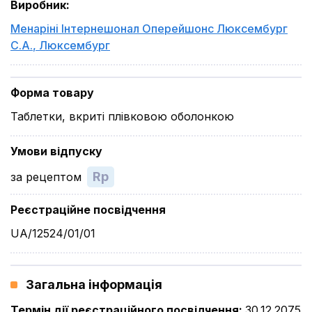
Виробник
:
Менаріні Інтернешонал Оперейшонс Люксембург
С.А.
,
Люксембург
Форма товару
Таблетки, вкриті плівковою оболонкою
Умови відпуску
Rp
за рецептом
Реєстраційне посвідчення
UA/12524/01/01
Загальна інформація
Термін дії реєстраційного посвідчення
:
30.12.2075