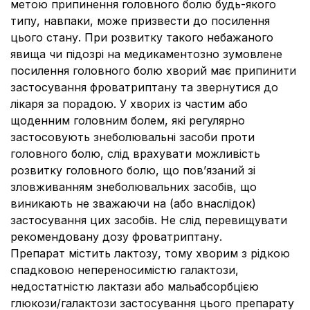
метою припинення головного болю будь-якого
типу, навпаки, може призвести до посилення
цього стану. При розвитку такого небажаного
явища чи підозрі на медикаментозно зумовлене
посилення головного болю хворий має припинити
застосування фроватриптану та звернутися до
лікаря за порадою. У хворих із частим або
щоденним головним болем, які регулярно
застосовують знеболювальні засоби проти
головного болю, слід врахувати можливість
розвитку головного болю, що пов’язаний зі
зловживанням знеболювальних засобів, що
виникають не зважаючи на (або внаслідок)
застосування цих засобів. Не слід перевищувати
рекомендовану дозу фроватриптану.
Препарат містить лактозу, тому хворим з рідкою
спадковою непереносимістю галактози,
недостатністю лактази або мальабсорбцією
глюкози/галактози застосування цього препарату