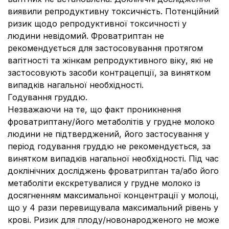
виявили репродуктивну токсичність. Потенційний
ризик щодо репродуктивної токсичності у
людини невідомий. Фроватриптан не
рекомендується для застосовування протягом
вагітності та жінкам репродуктивного віку, які не
застосовують засоби контрацепції, за винятком
випадків нагальної необхідності.
Годування груддю.
Незважаючи на те, що факт проникнення
фроватриптану/його метаболітів у грудне молоко
людини не підтверджений, його застосування у
період годування груддю не рекомендується, за
винятком випадків нагальної необхідності. Під час
доклінічних досліджень фроватриптан та/або його
метаболіти екскретувалися у грудне молоко із
досягненням максимальної концентрації у молоці,
що у 4 рази перевищувала максимальний рівень у
крові. Ризик для плоду/новонародженого не може