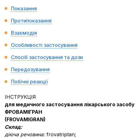
Показання
Протипоказання
Взаємодія
Особливості застосування
Спосіб застосування та дози
Передозування
Побічні реакції
ІНСТРУКЦІЯ
для медичного застосування лікарського засобу
ФРОВАМІГРАН
(
FROVAMIGRAN
)
Склад:
діюча речовина:
frovatriptan;