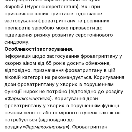
Звіробій (Hypericumperforatum). Як і при
призначенні інших триптанів, одночасне
застосування фроватриптану та рослинних
препаратів звіробою може призвести до
підвищення ризику розвитку серотонінового
синдрому.
Особливості застосування.
Інформація щодо застосування фроватриптану у
хворих віком від 65 років досить обмежена,
відповідно, призначення фроватриптану в цій
віковій категорії не рекомендується. Коригування
дози фроватриптану у хворих із порушенням
функції нирок не потрібно (відповідно до розділу
«Фармакокінетика»
). Коригування дози
фроватриптану у хворих із порушенням функції
печінки легкого або помірного ступеня також не
потребується (відповідно до
розділу
«Фармакокінетика»
). Фроватриптан