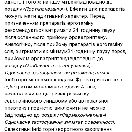
одного і того ж нападу мігрені(відповідно до
розділу
«Протипоказання»
). Ефекти цих препаратів
можуть мати адитивний характер. Перед
призначенням препаратів ерготаміну
рекомендується витримати 24-годинну паузу
після останнього прийому фроватриптану.
Аналогічно, після прийому препаратів ерготаміну
слід витримати як мінімум24-годинну паузу перед
прийомом фроватриптану(відповідно до
розділу
«Особливості застосування»
).
Одночасне застосування не рекомендується.
Інгібітори моноаміноксидази. Фроватриптан не є
субстратом моноаміноксидази-А, але,
незважаючи на це, ризик розвитку
серотонінового синдрому або артеріальної
гіпертензії повністю виключити не можна
(відповідно до розділу
«Фармакокінетика»
).
Одночасне застосування вимагає обережності.
Селективні інгібітори зворотного захоплення