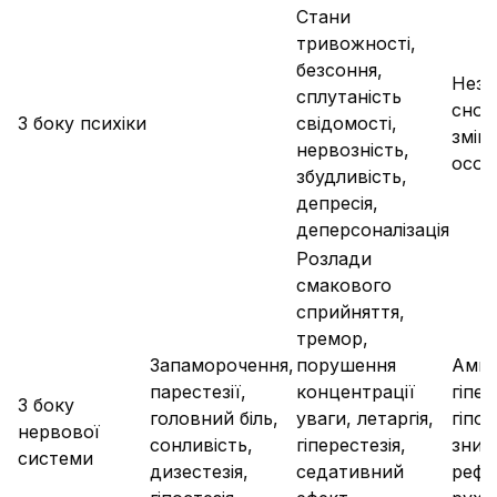
Стани
тривожності,
безсоння,
Незв
сплутаність
снов
З боку психіки
свідомості,
змін
нервозність,
особ
збудливість,
депресія,
деперсоналізація
Розлади
смакового
сприйняття,
тремор,
Запаморочення,
порушення
Амне
парестезії,
концентрації
гіпе
З боку
головний біль,
уваги, летаргія,
гіпот
нервової
сонливість,
гіперестезія,
зниж
системи
дизестезія,
седативний
рефл