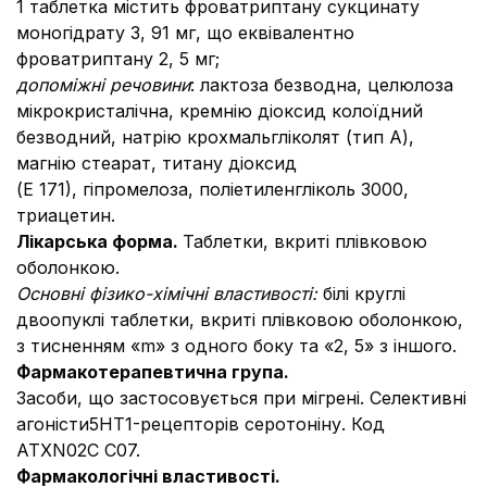
1 таблетка містить фроватриптану сукцинату
моногідрату 3, 91 мг, що еквівалентно
фроватриптану 2, 5 мг;
допоміжні речовини
: лактоза безводна, целюлоза
мікрокристалічна, кремнію діоксид колоїдний
безводний, натрію крохмальгліколят (тип А),
магнію стеарат, титану діоксид
(Е 171), гіпромелоза, поліетиленгліколь 3000,
триацетин.
Лікарська форма.
Таблетки, вкриті плівковою
оболонкою.
Основні фізико-хімічні властивості:
білі круглі
двоопуклі таблетки, вкриті плівковою оболонкою,
з тисненням «m» з одного боку та «2, 5» з іншого.
Фармакотерапевтична група.
Засоби, що застосовується при мігрені. Селективні
агоністи5НТ1-рецепторів серотоніну. Код
АТХN02C C07.
Фармакологічні властивості.