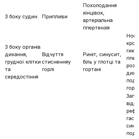
Похолодання
кінцівок,
З боку судин
Припливи
артеріальна
гіпертензія
Носо
кров
З боку органів
гика
дихання,
Відчуття
Риніт, синусит,
гіпер
грудної клітки
стисненняу
біль у глотці та
розл
та
горлі
гортані
диха
середостіння
подр
горлі
Запо
відр
рефл
гаст
син
подр