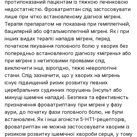
протипоказаний пацієнтам із тяжкою печінковою
недостатністю. Фроватриптан слід застосовувати
лише при чітко встановленому діагнозі мігрені.
Терапія препаратом не показана при геміплегічній,
бацилярній або офтальмоплегічній мігрені. Як і при
інших видах терапії нападів мігрені, перед
початком лікування головного болю у хворих без
попередньо встановленого діагнозу «мігрень» або
при мігрені з нетиповими проявами слід
виключити інші, вірогідно, тяжкі неврологічні
стани. Слід зазначити, що у хворих на мігрень
існує підвищений ризик розвитку певних
церебральних судинних порушень (інсульт або
минущі ішемічні напади). Безпека та ефективність
призначення фроватриптану при мігрені у фазу
аури, до початку фази головного болю, не були
встановлені. Як і інші агоністи 5-НТ1-рецепторів,
фроватриптан не можна застосовувати хворим із
ризиком розвитку ішемічної хвороби серця, у тому