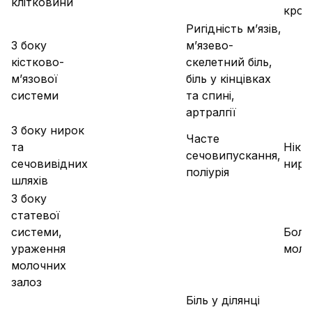
клітковини
кроп
Ригідність м’язів,
З боку
м’язево-
кістково-
скелетний біль,
м’язової
біль у кінцівках
системи
та спині,
артралгії
З боку нирок
Часте
та
Нікту
сечовипускання,
сечовивідних
нирк
поліурія
шляхів
З боку
статевої
системи,
Болю
ураження
моло
молочних
залоз
Біль у ділянці