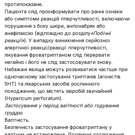
протипоказане.
Пацієнта слід проінформувати про ранні ознаки
або симптоми реакцій гіперчутливості, включаючи
порушення з боку шкіри, ангіонабряк або
анафілаксію (відповідно до розділу
«Побічні
реакції»
). У випадку виникнення серйозної
алергічної реакції/реакції гіперчутливості,
лікування фроватриптаном слід перервати
негайно і його не слід застосовувати знову.
Небажані явища можуть розвиватися частіше при
одночасному застосуванні триптанів (агоністів
5НТ) та лікарських засобів рослинного
походження, що містять звіробій звичайний
(Hypericum perforatum).
Застосування у період вагітності або годування
груддю.
Вагітність.
Безпечність застосування фроватриптану у
вагітних не встановлена. Доклінічні дослідження