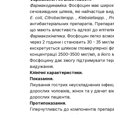
Фармакодинаміка.
Фосфоцин має широкий
сечовивідних шляхів, які найчастіше вид
E
.
coli
,
Citrobacterspp
. ,
Klebsiellaspp
. ,
Pr
антибактеріальних препаратів. Препара
що мають властивість адгезії до епітелі
Фармакокінетика.
Фосфоцин легко всмок
через 2 години і становить 30 - 35 мкг/м
екскретується шляхом гломерулярної філ
концентрації 2500–3500 мкг/мл, а його м
Фосфоцину дає змогу підтримувати терап
видужання.
Клінічні характеристики.
Показання.
Лiкування гострих неускладнених інфек
дорослих чоловіків, жінок та у дівчат в
дорослих пацієнтів.
Протипоказання.
Гіперчутливість до компонентів препарат