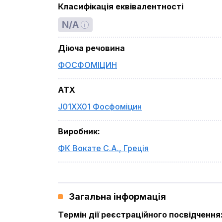
Класифікація еквівалентності
N/A
Діюча речовина
ФОСФОМІЦИН
ATX
J01XX01 Фосфоміцин
Виробник
:
ФК Вокате С.А.
,
Греція
Загальна інформація
Термін дії реєстраційного посвідчення