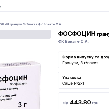
ЦИН гранули 3 г/пакет ФК Вокате С.А.
ФОСФОЦИН
грану
ФК Вокате С.А.
Форма випуску та доз
Гранули, 3 г/пакет
Упаковка
Саше №2x1
443.80
від
грн