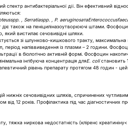
 спектр антибактеріальної дії. Він ефективний віднос
іляються:
oteusspp
. ,
Serratiaspp
. ,
P
.
aeruginosa
та
Enterococcusfaeca
т діє також на пеніциліназоутворюючі штами. Фосфоцин
ю, який вистилає сечовивідні шляхи.
тується зі шлунково-кишкового тракту, максимальна к
л, період напіввиведення із плазми – 2 години. Фосфоци
ьтрації в біологічно активній формі. Фосфоцин накопи
інімальна інгібуюча концентрація для
E
. с
oli
становить 1
евтичний рівень препарату протягом 48 годин - цей ча
цій нижнiх сечовивідних шляхiв, спричинених чутливи
іком від 12 років. Профілактика пiд час дiагностичних п
у, тяжка ниркова недостатність (кліренс креатиніну< 1