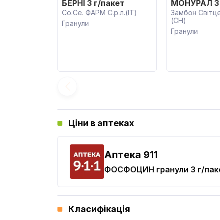
БЕРНІ 3 г/пакет
МОНУРАЛ 3 
Со.Се. ФАРМ С.р.л.(IT)
Замбон Світц
(CH)
Гранули
Гранули
Ціни в аптеках
Aптека 911
ФОСФОЦИН
гранули 3 г/пак
Класифікація