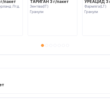
г/пакет
ТАРИГАН 3 г/пакет
УРЕАЦИД 3 
ерланд Лтд.
Зентіва(IT)
Фармліга(LT)
Гранули
Гранули
ет