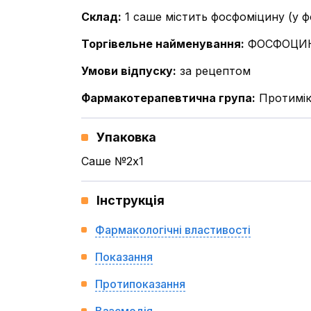
Склад
:
1 саше містить фосфоміцину (у ф
Торгівельне найменування
:
ФОСФОЦИ
Умови відпуску
:
за рецептом
Фармакотерапевтична група
:
Протимік
Упаковка
Саше №2x1
Інструкція
Фармакологічні властивості
Показання
Протипоказання