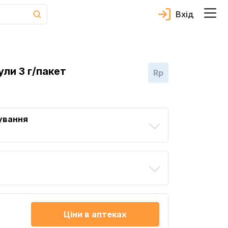
Вхід
ли 3 г/пакет
Rp
ування
Ціни в аптеках