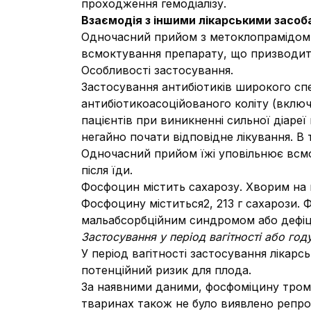
проходження гемодіалізу.
Взаємодія з іншими лікарськими засоба
Одночасний прийом з метоклопрамідом
всмоктування препарату, що призводить
Особливості застосування.
Застосування антибіотиків широкого сп
антибіотикоасоційованого коліту (включ
пацієнтів при виникненні сильної діареї
негайно почати відповідне лікування. В
Одночасний прийом їжі уповільнює всм
після їди.
Фосфоцин містить сахарозу. Хворим на ц
Фосфоцину міститься2, 213 г сахарози.
мальабсорбційним синдромом або дефіц
Застосування у період вагітності або го
У період вагітності застосування лікарс
потенційний ризик для плода.
За наявними даними, фосфоміцину тромет
тваринах також не було виявлено репро