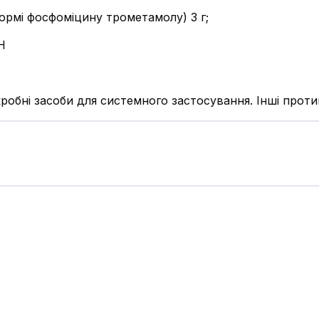
ормі фосфоміцину трометамолу) 3 г;
Н
робні засоби для системного застосування. Інші протим