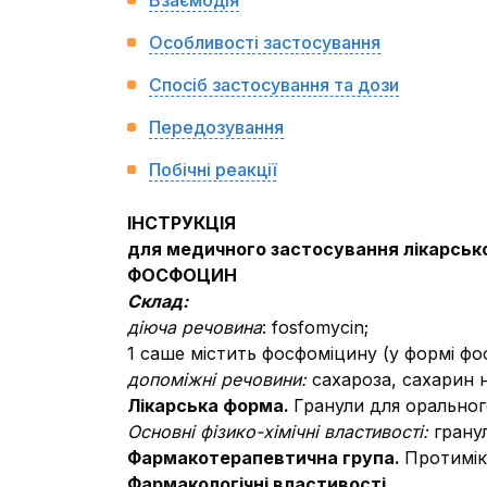
Взаємодія
Особливості застосування
Спосіб застосування та дози
Передозування
Побічні реакції
ІНСТРУКЦІЯ
для медичного застосування лікарськ
ФОСФОЦИН
Склад:
діюча речовина
: fosfomycin;
1 саше містить фосфоміцину (у формі фо
допоміжні речовини:
сахароза, сахарин
Лікарська форма.
Гранули для оральног
Основні фізико-хімічні властивості:
грану
Фармакотерапевтична група.
Протимік
Фармакологічні властивості.