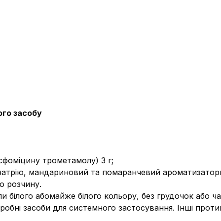
ого засобу
сфоміцину трометамолу) 3 г;
 натрію, мандариновий та помаранчевий ароматизатор
о розчину.
ли білого абомайже білого кольору, без грудочок або ча
робні засоби для системного застосування. Інші проти