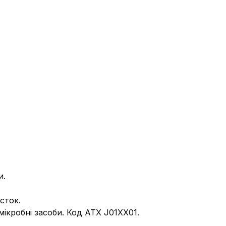
и.
сток.
мікробні засоби. Код АТХ J01ХХ01.