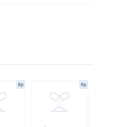
Rp
Rp