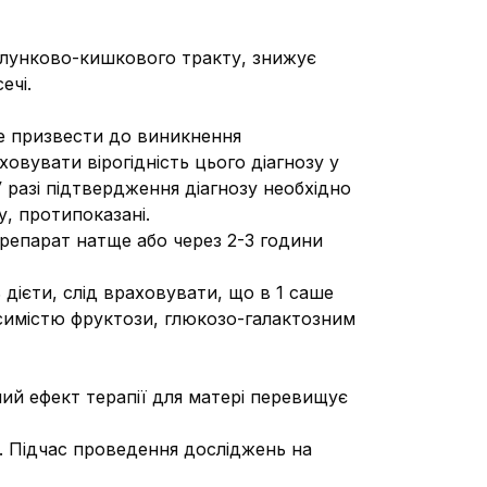
лунково-кишкового тракту, знижує
ечі.
же призвести до виникнення
овувати вірогідність цього діагнозу у
У разі підтвердження діагнозу необхідно
у, протипоказані.
репарат натще або через 2-3 години
дієти, слід враховувати, що в 1 саше
осимістю фруктози, глюкозо-галактозним
аний ефект терапії для матері перевищує
ї. Підчас проведення досліджень на