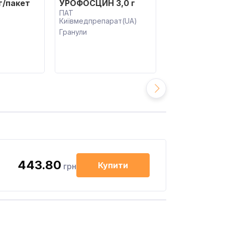
г/пакет
УРОФОСЦИН 3,0 г
ФОНУРОЛ 3 
ПАТ
АСТРАФАРМ(UA
Київмедпрепарат(UA)
Гранули
Гранули
443.80
Купити
грн