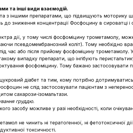
ми та інші види взаємодій.
та з іншими препаратами, що підвищують моторику ш
 до зниження концентрації Фосфоцину в сироватці і с
ектра дії, у тому числі фосфомiцину трометамолу, мо
аючи псевдомембранозний коліт). Тому необхідно врах
 під час або після прийому фосфоміцину трометамолу. 
 такому випадку препарати, що інгібують перистальтик
октування фосфоміцину. Тому бажано застосовувати п
укровий діабет та тим, кому потрібно дотримуватись 
 Фосфоцин не слід застосовувати пацієнтам з неперен
итом сахарози-ізомальтази.
дування груддю.
ького засобу можливе у разі необхідності, коли очікув
амол не чинить ні тератогенної, ні фетотоксичної ді
дуктивної токсичності.