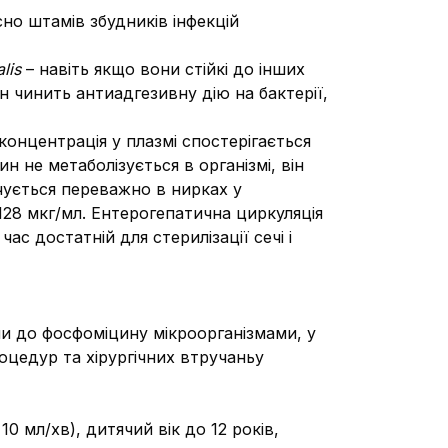
но штамів збудників інфекцій
lis
– навіть якщо вони стійкі до інших
 чинить антиадгезивну дію на бактерії,
онцентрація у плазмі спостерігається
н не метаболізується в організмі, він
чується переважно в нирках у
28 мкг/мл. Ентерогепатична циркуляція
с достатній для стерилізації сечі і
ми до фосфомiцину мiкроорганiзмами, у
роцедур та хірургічних втручаньу
0 мл/хв), дитячий вік до 12 років,