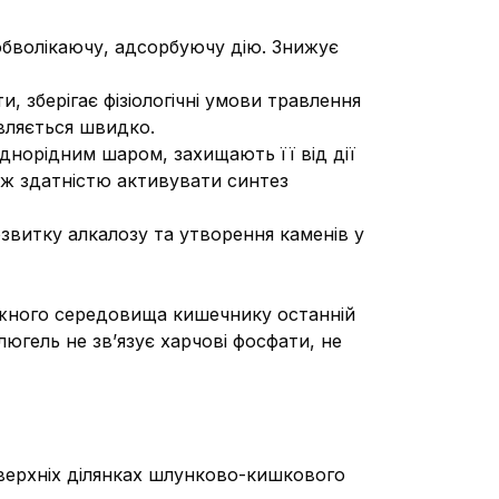
обволікаючу, адсорбуючу дію. Знижує
 зберігає фізіологічні умови травлення
вляється швидко.
днорідним шаром, захищають її від дії
ож здатністю активувати синтез
звитку алкалозу та утворення каменів у
ужного середовища кишечнику останній
югель не зв’язує харчові фосфати, не
 верхніх ділянках шлунково-кишкового