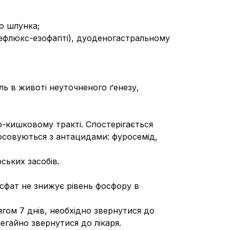
ю шлунка;
 рефлюкс-езофагіті), дуоденогастральному
ль в животі неуточненого ґенезу,
-кишковому тракті. Спостерігається
осовуються з антацидами: фуросемід,
ських засобів.
сфат не знижує рівень фосфору в
гом 7 днів, необхідно звернутися до
егайно звернутися до лікаря.