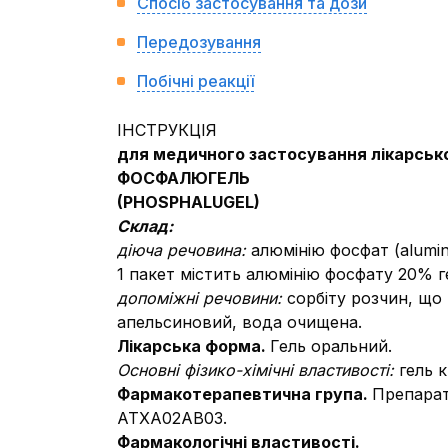
Спосіб застосування та дози
Передозування
Побічні реакції
ІНСТРУКЦІЯ
для медичного застосування лікарськ
ФОСФАЛЮГЕЛЬ
(PHOSPHALUGEL)
Склад:
діюча речовина:
алюмінію фосфат (alumin
1 пакет містить алюмінію фосфату 20% ге
допоміжні речовини:
сорбіту розчин, що 
апельсиновий, вода очищена.
Лікарська форма.
Гель оральний.
Основні фізико-хімічні властивості:
гель 
Фармакотерапевтична група.
Препарат
АТХA02AB03.
Фармакологічні властивості.