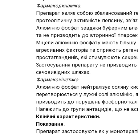
Фармакодинаміка.
Препарат являє собою збалансований г
протеолітичну активність пепсину, зв’яз
Алюмінію фосфат завдяки буферним власт
та не призводить до вторинної гіперсе
Міцели алюмінію фосфату мають більшу 
агресивних факторів та сприяють реген
простагландинів, які стимулюють секрец
Застосування препарату не призводить 
сечовивідних шляхах.
Фармакокінетика.
Алюмінію фосфат нейтралізує соляну ки
перетворюється у лужні солі алюмінію, 
призводить до порушень фосфорно-кальц
Належить до групи антацидів, що не вс
Клінічні характеристики.
Показання.
Препарат застосовують як у монотерапії