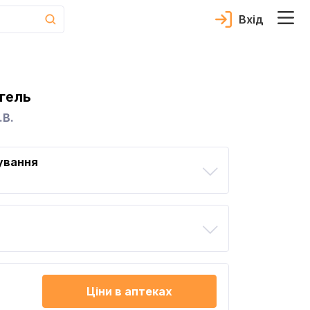
Вхід
гель
.В.
ування
Ціни в аптеках