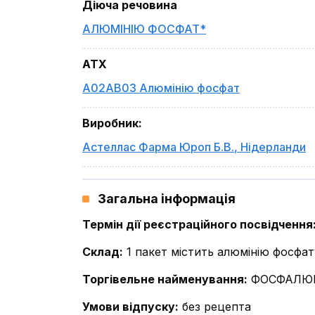
Діюча речовина
АЛЮМІНІЮ ФОСФАТ*
ATX
A02AB03 Алюмінію фосфат
Виробник
:
Астеллас Фарма Юроп Б.В.
,
Нідерланди
Загальна інформація
Термін дії реєстраційного посвідчення
Склад
:
1 пакет містить алюмінію фосфату
Торгівельне найменування
:
ФОСФАЛЮ
Умови відпуску
:
без рецепта