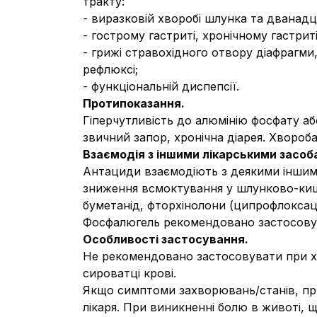
тракту:
- виразковій хворобі шлунка та дванад
- гострому гастриті, хронічному гастр
- грижі стравохідного отвору діафрагми,
рефлюксі;
- функціональній диспепсії.
Протипоказання.
Гіперчутливість до алюмінію фосфату аб
звичний запор, хронічна діарея. Хвороб
Взаємодія з іншими лікарськими засоба
Антациди взаємодіють з деякими іншим
зниження всмоктування у шлунково-кишк
буметанід, фторхінолони (ципрофлокса
Фосфалюгель рекомендовано застосовуват
Особливості застосування.
Не рекомендовано застосовувати при хр
сироватці крові.
Якщо симптоми захворювань/станів, при
лікаря. При виникненні болю в животі, 