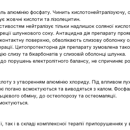
ель алюмінію фосфату.
Чинить кислотонейтралізуючу, 
ує жовчні кислоти та лізолецитин.
ивостям нейтралізує тільки надлишок соляної кислоти,
креції шлункового соку. Антацидна дія препарату проя
контактну поверхню, обволікають слизову оболонку о
ерації. Цитопротекторна дія препарату зумовлена так
ію слизу та бікарбонатів у слизовій оболонці шлунка.
до порушень електролітного балансу, не спричиняє ро
слоту з утворенням алюмінію хлориду. Під впливом л
які погано всмоктуються та виводяться з калом. Фосфал
ієвого обміну, до остеопорозу та остеомаляції.
моктуються.
, так і в складі комплексної терапії припорушеннях у