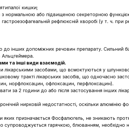
цятипалої кишки;
иті з нормальною або підвищеною секреторною функціє
 гастроезофагеальній рефлюксній хворобі (у т. ч. при
о до інших допоміжних речовин препарату. Сильний бі
а Альцгеймера.
ми та інші види взаємодій.
и лікарськими засобами, що всмоктуються у шлунково
овому тракті лікарських засобів, що одночасно заст
цин, норфлоксацин, офлоксацин, перфлоксацин).
и за 2 години до або після застосування інших лікар
онічній нирковій недостатності, оскільки алюмінію фо
 яких призначається Фосфалюгель, не зникають протя
що супроводжується гарячкою, блюванням, необхідно н