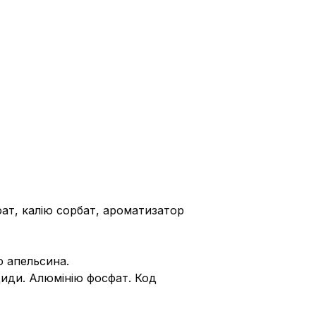
ьфат, калію сорбат, ароматизатор
о апельсина.
иди. Алюмінію фосфат. Код