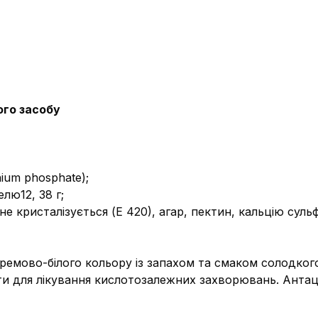
ого засобу
ium phosphate);
лю12, 38 г;
не кристалізується (Е 420), агар, пектин, кальцію сул
кремово-білого кольору із запахом та смаком солодког
и для лікування кислотозалежних захворювань. Антац