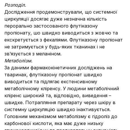
Розподіл.
Дослідження продемонстрували, що системної
циркуляції досягає дуже незначна кількість
перорально застосованого флутіказону
пропіонату, шо швидко виводиться з жовчю та
екскретується з фекаліями. Флутіказону пропіонат
не затримується у будь-яких тканинах і не
зв’язується з меланіном.
Метаболізм.
За даними фармакокінетичних досліджень на
тваринах, флутіказону пропіонат швидко
виводиться та підлягає екстенсивному
метаболічному кліренсу. У людини метаболічний
кліренс широкий та, відповідно, виведення –
швидке. Потрапляння препарату через шкіру в
системну циркуляцію швидко інактивується.
Головним механізмом метаболізму є гідроліз до
карбонової кислоти, яка має дуже низьку