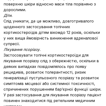
поверхню шкіри відносно маси тіла порівняно з
дорослими.
Діти.
Слід уникати, де це можливо, довготривалого
щоденного застосування топічних
кортикостероїдів дітям вікомдо 12 років, оскільки
у них вища ймовірність виникнення адреналової
супресії.
Лікування псоріазу.
Застосовувати топічні кортикостероїди для
лікування псоріазу слід з обережністю, оскільки в
деяких випадках повідомлялось про появу
рецидивів, розвиток толерантності, ризик
генералізації пустульозного псоріазу та розвиток
симптомів місцевої або системної токсичності,
спричинених порушенням бар’єрної функції шкіри.
У разі застосування для лікування псоріазу пацієнт
повинен знаходитися під ретельним медичним