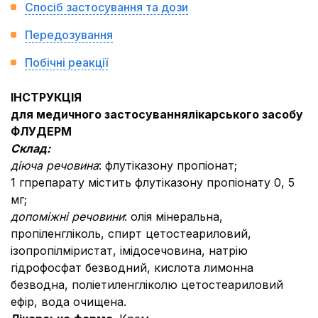
Спосіб застосування та дози
Передозування
Побічні реакції
ІНСТРУКЦІЯ
для медичного застосування
лікарського засобу
ФЛУДЕРМ
Склад:
діюча речовина
: флутіказону пропіонат;
1 гпрепарату містить флутіказону пропіонату 0, 5
мг;
допоміжні речовини
: олія мінеральна,
пропіленгліколь, спирт цетостеариловий,
ізопропілміристат, імідосечовина, натрію
гідрофосфат безводний, кислота лимонна
безводна, поліетиленгліколю цетостеариловий
ефір, вода очищена.