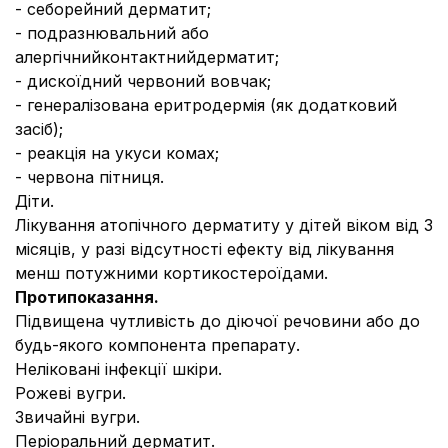
- себорейний дерматит;
- подразнювальний або
алергічнийконтактнийдерматит;
- дискоїдний червоний вовчак;
- генералізована еритродермія (як додатковий
засіб);
- реакція на укуси комах;
- червона пітниця.
Діти.
Лікування атопічного дерматиту у дітей віком від 3
місяців, у разі відсутності ефекту від лікування
менш потужними кортикостероїдами.
Протипоказання.
Підвищена чутливість до діючої речовини або до
будь-якого компонента препарату.
Неліковані інфекції шкіри.
Рожеві вугри.
Звичайні вугри.
Періоральний дерматит.