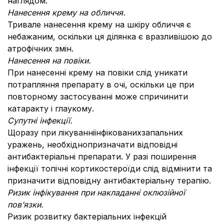
наглядом.
Нанесення крему на обличчя.
Тривале нанесення крему на шкіру обличчя є
небажаним, оскільки ця ділянка є вразливішою до
атрофічних змін.
Нанесення на повіки.
При нанесенні крему на повіки слід уникати
потрапляння препарату в очі, оскільки це при
повторному застосуванні може спричинити
катаракту і глаукому.
Супутні інфекції.
Щоразу при лікуванніінфікованихзапальних
уражень, необхіднопризначати відповідні
антибактеріальні препарати. У разі поширення
інфекції топічні кортикостероїди слід відмінити та
призначити відповідну антибактеріальну терапію.
Ризик інфікування при накладанні оклюзійної
пов’язки.
Ризик розвитку бактеріальних інфекцій