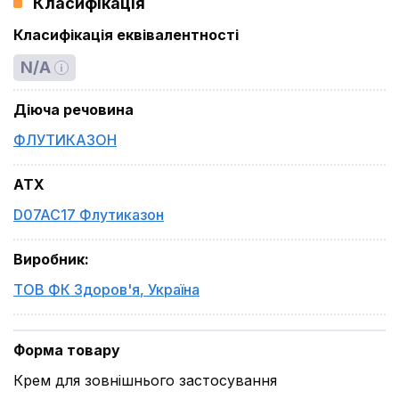
Класифікація
Класифікація еквівалентності
N/A
Діюча речовина
ФЛУТИКАЗОН
ATX
D07AC17 Флутиказон
Виробник
:
ТОВ ФК Здоров'я
,
Україна
Форма товару
Крем для зовнішнього застосування