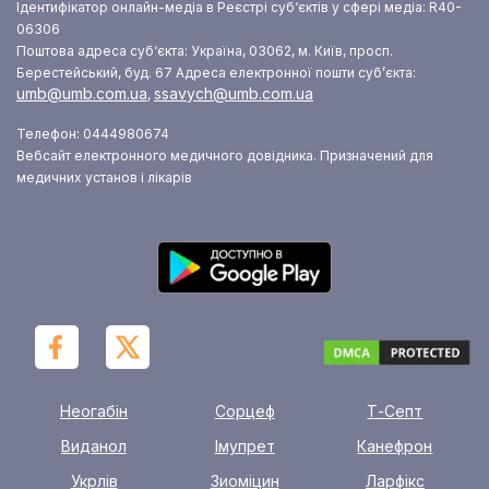
Ідентифікатор онлайн-медіа в Реєстрі суб‘єктів у сфері медіа: R40-
06306
Поштова адреса суб‘єкта: Україна, 03062, м. Київ, просп.
Берестейський, буд. 67
Адреса електронної пошти суб’єкта:
umb@umb.com.ua
ssavych@umb.com.ua
,
Телефон: 0444980674
Вебсайт електронного медичного довідника. Призначений для
медичних установ і лікарів
Неогабін
Сорцеф
Т-Септ
Виданол
Імупрет
Канефрон
Укрлів
Зиоміцин
Ларфікс