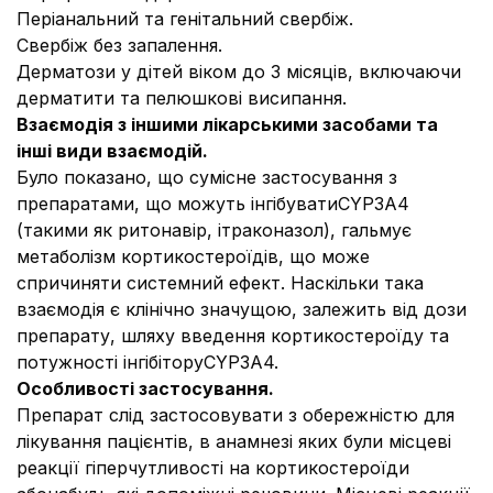
Періанальний та генітальний свербіж.
Свербіж без запалення.
Дерматози у дітей віком до 3 місяців, включаючи
дерматити та пелюшкові висипання.
Взаємодія з іншими лікарськими засобами та
інші види взаємодій.
Було показано, що сумісне застосування з
препаратами, що можуть інгібуватиCYP3A4
(такими як ритонавір, ітраконазол), гальмує
метаболізм кортикостероїдів, що може
спричиняти системний ефект. Наскільки така
взаємодія є клінічно значущою, залежить від дози
препарату, шляху введення кортикостероїду та
потужності інгібіторуCYP3A4.
Особливості застосування.
Препарат слід застосовувати з обережністю для
лікування пацієнтів, в анамнезі яких були місцеві
реакції гіперчутливості на кортикостероїди