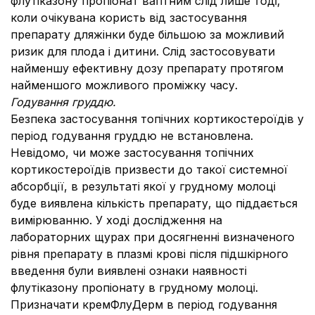
флутіказону пропіонат вагітним слід лише тоді,
коли очікувана користь від застосування
препарату дляжінки буде більшою за можливий
ризик для плода і дитини. Слід застосовувати
найменшу ефективну дозу препарату протягом
найменшого можливого проміжку часу.
Годування груддю.
Безпека застосування топічних кортикостероїдів у
період годування груддю не встановлена.
Невідомо, чи може застосування топічних
кортикостероїдів призвести до такої системної
абсорбції, в результаті якої у грудному молоці
буде виявлена кількість препарату, що піддається
вимірюванню. У ході дослідження на
лабораторних щурах при досягненні визначеного
рівня препарату в плазмі крові після підшкірного
введення були виявлені ознаки наявності
флутіказону пропіонату в грудному молоці.
Призначати кремФлуДерм в період годування