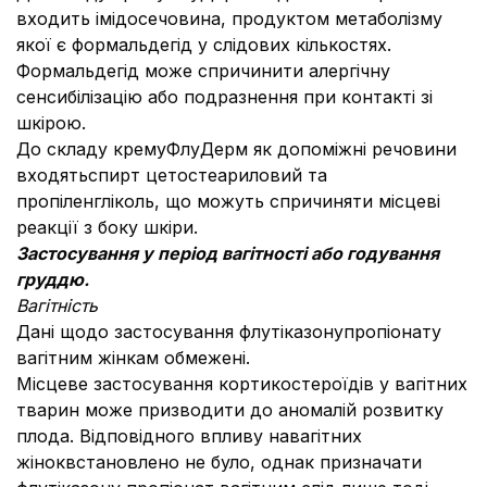
входить імідосечовина, продуктом метаболізму
якої є формальдегід у слідових кількостях.
Формальдегід може спричинити алергічну
сенсибілізацію або подразнення при контакті зі
шкірою.
До складу кремуФлуДерм як допоміжні речовини
входятьспирт цетостеариловий та
пропіленгліколь, що можуть спричиняти місцеві
реакції з боку шкіри.
Застосування у період вагітності або годування
груддю.
Вагітність
Дані щодо застосування флутіказонупропіонату
вагітним жінкам обмежені.
Місцеве застосування кортикостероїдів у вагітних
тварин може призводити до аномалій розвитку
плода. Відповідного впливу навагітних
жіноквстановлено не було, однак призначати