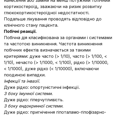
нанесення або заміни на менш потужний топічний
кортикостероїд, зважаючи на ризик розвитку
глюкокортикостероїдної недостатності.
Подальше лікування проводять відповідно до
клінічного стану пацієнта.
Побічні реакції.
Побічна дія класифікована за органами і системами
та частотою виникнення. Частота виникнення
побічних ефектів визначається за такими
критеріями: дуже часто (> 1/10), часто (> 1/100, <
1/10), нечасто (> 1/1000, < 1/100), рідко (> 1/10000,
< 1/1000), дуже рідко (< 1/10000), включаючи
поодинокі випадки.
Інфекції та інвазії.
Дуже рідко: опортуністичні інфекції.
З боку імунної системи.
Дуже рідко: гіперчутливість.
З боку ендокринної системи.
Дуже рідко: пригнічення гіпоталамо-гіпофізарно-