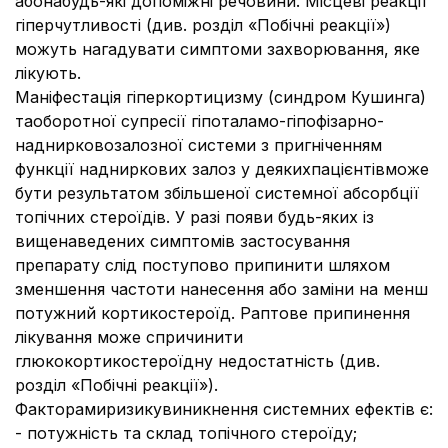
абонабудь-які допоміжні речовини. Місцеві реакції
гіперчутливості (див. розділ «Побічні реакції»)
можуть нагадувати симптоми захворювання, яке
лікують.
Маніфестація гіперкортицизму (синдром Кушинга)
таоборотної супресії гіпоталамо-гіпофізарно-
наднирковозалозної системи з пригніченням
функції надниркових залоз у деякихпацієнтівможе
бути результатом збільшеної системної абсорбції
топічних стероїдів. У разі появи будь-яких із
вищенаведених симптомів застосування
препарату слід поступово припинити шляхом
зменшення частоти нанесення або заміни на менш
потужний кортикостероїд. Раптове припинення
лікування може спричинити
глюкокортикостероїдну недостатність (див.
розділ «Побічні реакції»).
Факторамиризикувиникнення системних ефектів є:
- потужність та склад топічного стероїду;