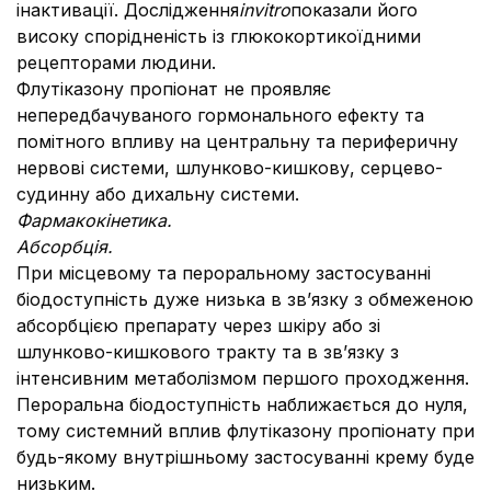
інактивації. Дослідження
in
vitro
показали його
високу спорідненість із глюкокортикоїдними
рецепторами людини.
Флутіказону пропіонат не проявляє
непередбачуваного гормонального ефекту та
помітного впливу на центральну та периферичну
нервові системи, шлунково-кишкову, серцево-
судинну або дихальну системи.
Фармакокінетика.
Абсорбція.
При місцевому та пероральному застосуванні
біодоступність дуже низька в зв’язку з обмеженою
абсорбцією препарату через шкіру або зі
шлунково-кишкового тракту та в зв’язку з
інтенсивним метаболізмом першого проходження.
Пероральна біодоступність наближається до нуля,
тому системний вплив флутіказону пропіонату при
будь-якому внутрішньому застосуванні крему буде
низьким.