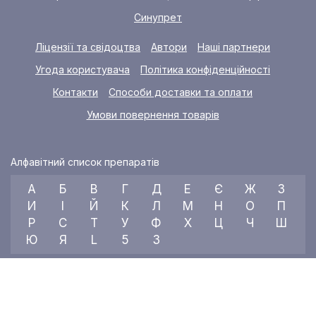
Синупрет
Ліцензії та свідоцтва
Автори
Наші партнери
Угода користувача
Політика конфіденційності
Контакти
Способи доставки та оплати
Умови повернення товарів
Алфавітний список препаратів
А
Б
В
Г
Д
Е
Є
Ж
З
И
І
Й
К
Л
М
Н
О
П
Р
С
Т
У
Ф
Х
Ц
Ч
Ш
Ю
Я
L
5
3
© 2026 RX index, ТОВ «УКРАЇНСЬКИЙ МЕДИЧНИЙ ВІСНИК»
Всі права захищені.