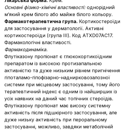
Лікарська форма.
Крем.
О
сновні фізико-хімічні властивості:
однорідний
м’який крем білого або майже білого кольору.
Фармакотерапевтична група.
Кортикостероїди
для застосування у дерматології. Активні
кортикостероїди (група ІІІ). Код АТХD07AС17.
Фармакологічні властивості.
Фармакодинаміка.
Флутіказону пропіонат є глюкокортикоїдним
препаратом із високою протизапальною
активністю та дуже низьким рівнем пригнічення
гіпоталамо-гіпофізарно-наднирковозалозної
системи при місцевому застосуванні, тому його
терапевтичний індекс є одним із найширших із
усіх наявних на даний час топічних стероїдів.
Флутіказону пропіонат має високу системну
активність після підшкірного застосування, але
дуже низьку активність при пероральному
застосуванні, можливо, завдяки метаболічній