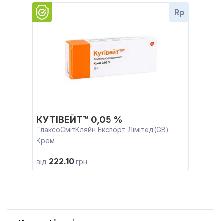
Rp
КУТІВЕЙТ™ 0,05 %
ГлаксоСмітКляйн Експорт Лімітед(GB)
Крем
222.10
від
грн