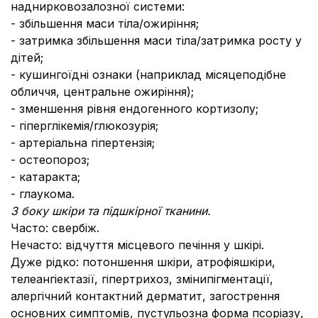
наднирковозалозної системи:
- збільшення маси тіла/ожиріння;
- затримка збільшення маси тіла/затримка росту у
дітей;
- кушингоїдні ознаки (наприклад місяцеподібне
обличчя, центральне ожиріння);
- зменшення рівня ендогенного кортизолу;
- гіперглікемія/глюкозурія;
- артеріальна гіпертензія;
- остеопороз;
- катаракта;
- глаукома.
З боку шкіри та підшкірної тканини.
Часто: свербіж.
Нечасто: відчуття місцевого печіння у шкірі.
Дуже рідко: потоншення шкіри, атрофіяшкіри,
телеангіектазії, гіпертрихоз, змінипігментації,
алергічний контактний дерматит, загострення
основних симптомів, пустульозна форма псоріазу,