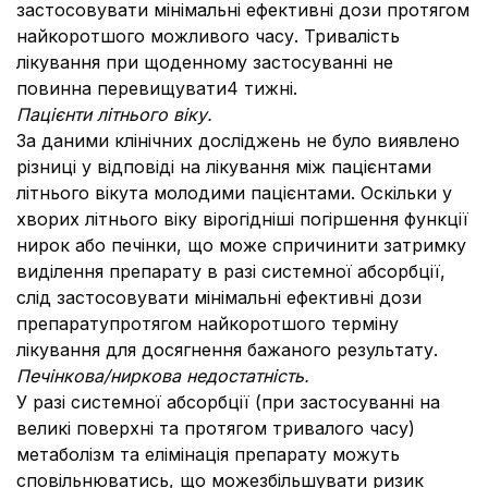
застосовувати мінімальні ефективні дози протягом
найкоротшого можливого часу. Тривалість
лікування при щоденному застосуванні не
повинна перевищувати4 тижні.
Пацієнти літнього віку.
За даними клінічних досліджень не було виявлено
різниці у відповіді на лікування між пацієнтами
літнього вікута молодими пацієнтами. Оскільки у
хворих літнього віку вірогідніші погіршення функції
нирок або печінки, що може спричинити затримку
виділення препарату в разі системної абсорбції,
слід застосовувати мінімальні ефективні дози
препаратупротягом найкоротшого терміну
лікування для досягнення бажаного результату.
Печінкова/ниркова недостатність.
У разі системної абсорбції (при застосуванні на
великі поверхні та протягом тривалого часу)
метаболізм та елімінація препарату можуть
сповільнюватись, що можезбільшувати ризик