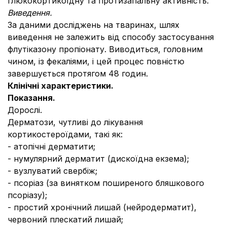
глюкокортикоїдну та протизапальну активність.
Виведення.
За даними досліджень на тваринах, шлях
виведення не залежить від способу застосування
флутіказону пропіонату. Виводиться, головним
чином, із фекаліями, і цей процес повністю
завершується протягом 48 годин.
Клінічні характеристики.
Показання.
Дорослі.
Дерматози, чутливі до лікування
кортикостероїдами, такі як:
- атопічні дерматити;
- нумулярний дерматит (дискоїдна екзема);
- вузлуватий свербіж;
- псоріаз (за винятком поширеного бляшкового
псоріазу);
- простий хронічний лишай (нейродерматит),
червоний плескатий лишай;