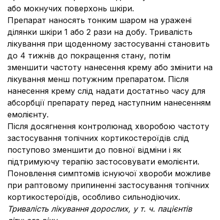
або мокнучих поверхонь шкіри.
Препарат наносять тонким шаром на уражені
ділянки шкіри 1 або 2 рази на добу. Тривалість
лікування при щоденному застосуванні становить
до 4 тижнів до покращення стану, потім
зменшити частоту нанесення крему або змінити на
лікування менш потужним препаратом. Після
нанесення крему слід надати достатньо часу для
абсорбції препарату перед наступним нанесенням
емолієнту.
Після досягнення контролюнад хворобою частоту
застосування топічних кортикостероїдів слід
поступово зменшити до повної відміни і як
підтримуючу терапію застосовувати емолієнти.
Поновлення симптомів існуючої хвороби можливе
при раптовому припиненні застосування топічних
кортикостероїдів, особливо сильнодіючих.
Тривалість лікування дорослих
, у т. ч. пацієнтів