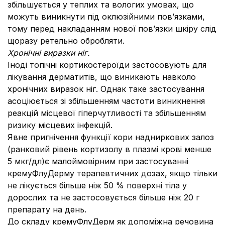
збільшується у теплих та вологих умовах, що
можуть виникнути під оклюзійними пов’язками,
тому перед накладанням нової пов’язки шкіру слід
щоразу ретельно обробляти.
Хронічні виразки ніг.
Іноді топічні кортикостероїди застосовують для
лікування дерматитів, що виникають навколо
хронічних виразок ніг. Однак таке застосування
асоціюється зі збільшенням частоти виникнення
реакцій місцевої гіперчутливості та збільшенням
ризику місцевих інфекцій.
Явне пригнічення функції кори надниркових залоз
(ранковий рівень кортизолу в плазмі крові менше
5 мкг/дл)є малоймовірним при застосуванні
кремуФлуДерму терапевтичних дозах, якщо тільки
не лікується більше ніж 50 % поверхні тіла у
дорослих та не застосовується більше ніж 20 г
препарату на день.
До складу кремуФлуДерм як допоміжна речовина