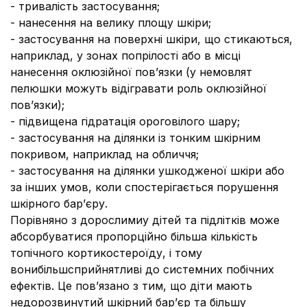
- тривалість застосування;
- нанесення на велику площу шкіри;
- застосування на поверхні шкіри, що стикаються,
наприклад, у зонах попрілості або в місці
нанесення оклюзійної пов’язки (у немовлят
пелюшки можуть відігравати роль оклюзійної
пов’язки);
- підвищена гідратація ороговілого шару;
- застосування на ділянки із тонким шкірним
покривом, наприклад на обличчя;
- застосування на ділянки ушкодженої шкіри або
за інших умов, коли спостерігається порушення
шкірного бар’єру.
Порівняно з дорослимиу дітей та підлітків може
абсорбуватися пропорційно більша кількість
топічного кортикостероїду, і тому
вонибільшсприйнятливі до системних побічних
ефектів. Це пов’язано з тим, що діти мають
недорозвинутий шкірний бар’єр та більшу