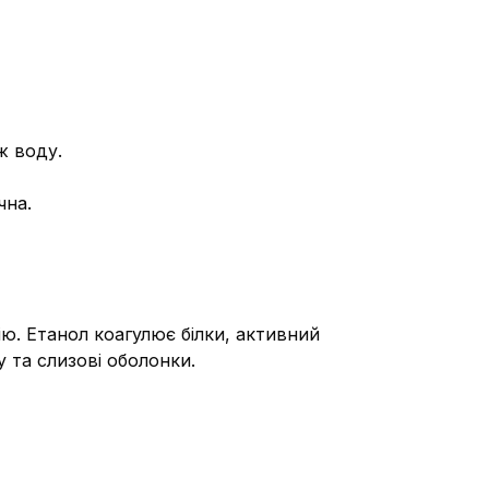
ож воду.
чна.
ю. Етанол коагулює білки, активний
у та слизові оболонки.