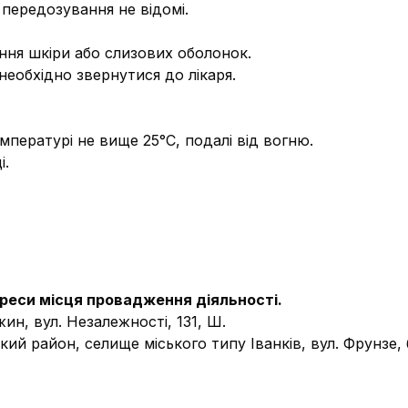
передозування не відомі.
ння шкіри або слизових оболонок.
необхідно звернутися до лікаря.
емпературі не вище 25°С, подалі від вогню.
і.
реси місця провадження діяльності.
жин, вул. Незалежності, 131, Ш.
ький район, селище міського типу Іванків, вул. Фрунзе,