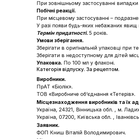
При зовнішньому застосуванні випадки 
Побічні реакції.
При місцевому застосуванні – подразне
У разі появи будь-яких небажаних явищ 
Термін придатності.
5 років.
Умови зберігання.
Зберігати в оригінальній упаковці при т
Зберігати в недоступному для дітей місц
Упаковка.
По 100 мл у флаконі.
Категорія відпуску. За рецептом.
Виробники.
ПрАТ «Біолік».
ТОВ «Виробниче об‘єднання «Тетерів».
Місцезнаходження виробників та їх ад
Україна, 24321, Вінницька обл. , м. Лади
Україна, 07200, Київська обл. , Іванківс
Заявник.
ФОП Книш Віталій Володимирович.