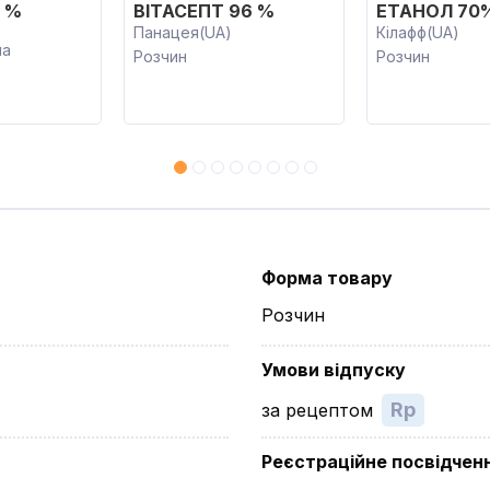
 %
ВІТАСЕПТ 96 %
ЕТАНОЛ 70%
Панацея(UA)
Кілафф(UA)
на
Розчин
Розчин
Форма товару
Розчин
Умови відпуску
Rp
за рецептом
Реєстраційне посвідчен