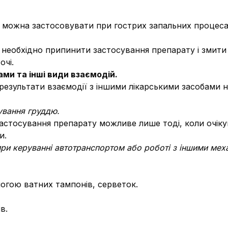
 можна застосовувати при гострих запальних процесах 
и необхідно припинити застосування препарату і змити
очі.
ми та інші види взаємодій.
езультати взаємодії з іншими лікарськими засобами не
дування груддю.
 застосування препарату можливе лише тоді, коли очік
и.
 при керуванні автотранспортом або роботі з іншими мех
могою ватних тампонів, серветок.
в.