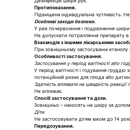
Дезінфекція шкіри рук.
Протипоказання.
Підвищена індивідуальна чутливість. Не
Особливі заходи безпеки.
У разі почервоніння і подразнення шкір
Не допускати потрапляння препарату в 
Взаємодія з іншими лікарськими засоба
При зовнішньому застосуванні етанолу р
Особливості застосування.
Застосування у період вагітності або го
У період вагітності і годування груддю
потенційний ризик для плода або дитин
Здатність впливати на швидкість реакції
Не впливає.
Спосіб застосування та дози.
Зовнішньо – наносять на шкіру за допо
Діти.
Не застосовувати дітям віком до 14 рокі
Передозування.