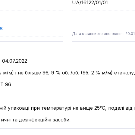
UA/16122/01/01
на
Дата останнього оновлення: 20.01
:
04.07.2022
% м/м) і не більше 96, 9 % об. /об. (95, 2 % м/м) етанол
Т 96
ьній упаковці при температурі не вище 25°С, подалі від
ичні та дезінфекційні засоби.