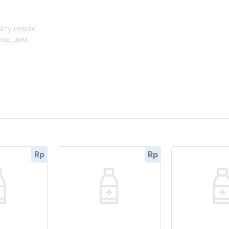
ату немає
над цим
Rp
Rp