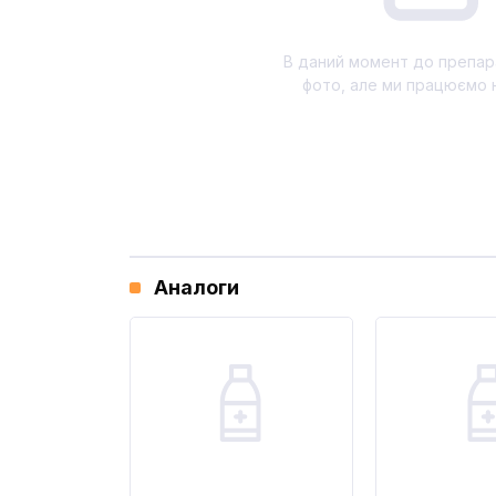
В даний момент до препар
фото, але ми працюємо 
Аналоги