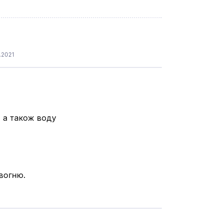
.2021
у, а також воду
 вогню.