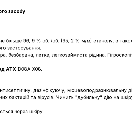
ого засобу
 не більше 96, 9 % об. /об. (95, 2 % м/м) етанолу, а так
го застосування.
ра, безбарвна, летка, легкозаймиста рідина. Гігроскопі
од АТХ
D08A X08.
нтисептичну, дезінфікуючу, місцевоподразнювальну ді
их бактерій та вірусів. Чинить "дубильну" дію на шкір
ється через шкіру.