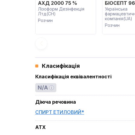
АХД 2000 75 %
БІОСЕПТ 96
Лізоформ Дезінфекція
Українська
Лтд(CH)
фармацевтич
компанія(UA)
Розчин
Розчин
Класифікація
Класифікація еквівалентності
N/A
Діюча речовина
СПИРТ ЕТИЛОВИЙ*
ATX