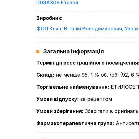
D08AX08 Етанол
Виробник
:
ФОП Книш Віталій Володимирович
,
Украї
Загальна інформація
Термін дії реєстраційного посвідчення
Склад
:
не менше 95, 1 % об. /об. (92, 6 
Торгівельне найменування
:
ЕТИЛОСЕП
Умови відпуску
:
за рецептом
Умови зберігання
:
Зберігати в оригінал
Фармакотерапевтична група
:
Антисепт