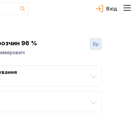
Вхід
озчин 96 %
Rp
димирович
ування