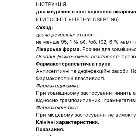
ІНСТРУКЦІЯ
для медичного застосування лікарськ
ЕТИЛОСЕПТ 96(ETHYLOSEPT 96)
Склад:
діюча речовина:
етанол;
не менше 95, 1 % об. /об. (92, 6 % м/м) і
Лікарська форма.
Розчин для зовнішньо
Основні фізико-хімічні властивості:
прозо
Фармакотерапевтична група.
Антисептичні та дезінфекційні засоби.
К
Фармакологічні властивості.
Фармакодинаміка.
При зовнішньому застосуванні чинить а
відносно грампозитивних і грамнегативн
Фармакокінетика.
При місцевому застосуванні не всмокту
Клінічні характеристики.
Показання.