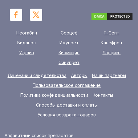
Неогабин
Сорцеф
Т-Септ
Виданол
Имупрет
Канефрон
Укрлив
Зиомицин
Ларфикс
Синупрет
Лицензии и свидетельства
Авторы
Наши партнёры
Пользовательское соглашение
Политика конфиденциальности
Контакты
Способы доставки и оплаты
Условия возврата товаров
Алфавитный список препаратов