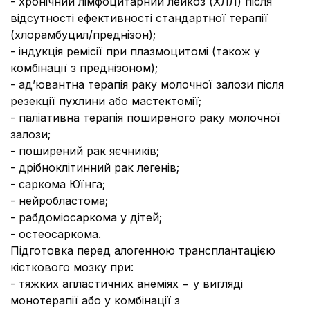
- хронічний лімфоцитарний лейкоз (ХЛЛ) після
відсутності ефективності стандартної терапії
(хлорамбуцил/преднізон);
- індукція ремісії при плазмоцитомі (також у
комбінації з преднізоном);
- ад’ювантна терапія раку молочної залози після
резекції пухлини або мастектомії;
- паліативна терапія поширеного раку молочної
залози;
- поширений рак яєчників;
- дрібноклітинний рак легенів;
- саркома Юїнга;
- нейробластома;
- рабдоміосаркома у дітей;
- остеосаркома.
Підготовка перед алогенною трансплантацією
кісткового мозку при:
- тяжких апластичних анеміях − у вигляді
монотерапії або у комбінації з