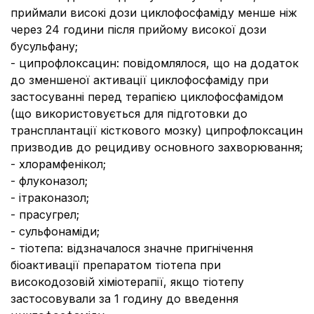
приймали високі дози циклофосфаміду менше ніж
через 24 години після прийому високої дози
бусульфану;
- ципрофлоксацин: повідомлялося, що на додаток
до зменшеної активації циклофосфаміду при
застосуванні перед терапією циклофосфамідом
(що використовується для підготовки до
трансплантації кісткового мозку) ципрофлоксацин
призводив до рецидиву основного захворювання;
- хлорамфенікол;
- флуконазол;
- ітраконазол;
- прасугрел;
- сульфонаміди;
- тіотепа: відзначалося значне пригнічення
біоактивації препаратом тіотепа при
високодозовій хіміотерапії, якщо тіотепу
застосовували за 1 годину до введення