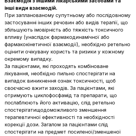
Взаємодія з іншими лікарськими засобами та
інші види взаємодій.
При запланованому супутньому або послідовному
застосуванні інших речовин або видів терапії, що
збільшують імовірність або тяжкість токсичного
впливу (унаслідок фармакодинамічної або
фармакокінетичної взаємодії), необхідно ретельно
оцінити очікувану користь та ризики у кожному
окремому випадку.
За пацієнтами, які проходять комбіноване
лікування, необхідно пильно спостерігати на
випадок виникнення ознак токсичності, щоб
своєчасно вжити заходів. За пацієнтами, які
отримують циклофосфамід та препарати, що
послаблюють його активацію, слід ретельно
спостерігатищодоможливого зменшення
терапевтичної ефективності та необхідності
корекції дози. Загалом за пацієнтами слід
спостерігати на предмет посиленої/зменшеної