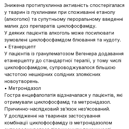
Знижена протипухлинна активність спостерігалася
у тварин із пухлинами при споживанні етанолу
(алкоголю) та супутньому пероральному введенні
малих доз препаратів циклофосфаміду.
У деяких пацієнтів алкоголь може посилювати
зумовлені циклофосфамідом блювання та нудоту.
• Етанерцепт
У пацієнтів із гранулематозом Вегенера додавання
етанерцепту до стандартної терапії, у тому числі
циклофосфамідом, супроводжувалося більшою
частотою нешкірних солідних злоякісних
новоутворень.
• Метронідазол
Гостра енцефалопатія відзначалася у пацієнтів, які
отримували циклофосфамід та метронідазол.
Причинно-наслідковий зв’язок нез’ясований.
У дослідженні на тваринах застосування
комбінації циклофосфаміду із метронідазолом