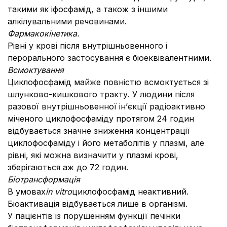
такими як іфосфамід, а також з іншими
алкілувальними речовинами.
Фармакокінетика.
Рівні у крові після внутрішньовенного і
перорального застосування є біоеквівалентними.
Всмоктування
Циклофосфамід майже повністю всмоктується зі
шлунково-кишкового тракту. У людини після
разової внутрішньовенної ін’єкції радіоактивно
міченого циклофосфаміду протягом 24 годин
відбувається значне зниження концентрації
циклофосфаміду і його метаболітів у плазмі, але
рівні, які можна визначити у плазмі крові,
зберігаються аж до 72 годин.
Біотрансформація
В умовах
in vitro
циклофосфамід неактивний.
Біоактивація відбувається лише в організмі.
У пацієнтів із порушенням функції печінки