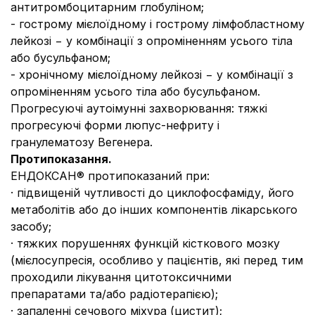
антитромбоцитарним глобуліном;
- гострому мієлоїдному і гострому лімфобластному
лейкозі − у комбінації з опроміненням усього тіла
або бусульфаном;
- хронічному мієлоїдному лейкозі − у комбінації з
опроміненням усього тіла або бусульфаном.
Прогресуючі аутоімунні захворювання: тяжкі
прогресуючі форми люпус-нефриту і
гранулематозу Вегенера.
Протипоказання.
ЕНДОКСАН® протипоказаний при:
· підвищеній чутливості до циклофосфаміду, його
метаболітів або до інших компонентів лікарського
засобу;
· тяжких порушеннях функцій кісткового мозку
(мієлосупресія, особливо у пацієнтів, які перед тим
проходили лікування цитотоксичними
препаратами та/або радіотерапією);
· запаленні сечового міхура (цистит);