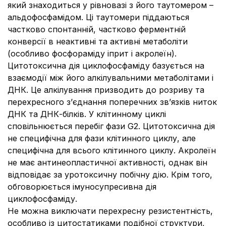
який знаходиться у рівновазі з його таутомером –
альдофосфамідом. Ці таутомери піддаються
частково спонтанній, частково ферментній
конверсії в неактивні та активні метаболіти
(особливо фосфораміду іприт і акролеїн).
Цитотоксична дія циклофосфаміду базується на
взаємодії між його алкілувальними метаболітами і
ДНК. Це алкілування призводить до розриву та
перехресного з’єднання поперечних зв’язків ниток
ДНК та ДНК-білків. У клітинному циклі
сповільнюється перебіг фази G2. Цитотоксична дія
не специфічна для фази клітинного циклу, але
специфічна для всього клітинного циклу. Акролеїн
не має антинеопластичної активності, однак він
відповідає за уротоксичну побічну дію. Крім того,
обговорюється імуносупресивна дія
циклофосфаміду.
Не можна виключати перехресну резистентність,
особливо із цитостатиками подібної структури,