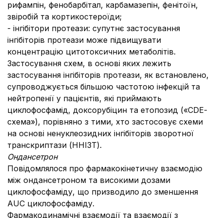
рифампін, фенобарбітал, карбамазепін, фенітоїн,
звіробій та кортикостероїди;
- інгібітори протеази: супутнє застосування
інгібіторів протеази може підвищувати
концентрацію цитотоксичних метаболітів.
Застосування схем, в основі яких лежить
застосування інгібіторів протеази, як встановлено,
супроводжується більшою частотою інфекцій та
нейтропенії у пацієнтів, які приймають
циклофосфамід, доксорубіцин та етопозид («CDЕ-
схема»), порівняно з тими, хто застосовує схеми
на основі ненуклеозидних інгібіторів зворотної
транскриптази (ННІЗТ).
Ондансетрон
Повідомлялося про фармакокінетичну взаємодію
між ондансетроном та високими дозами
циклофосфаміду, що призводило до зменшення
AUC циклофосфаміду.
Фармакодинамічні взаємодії та взаємодії з