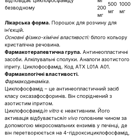
відповідає циклофосфаміду
мг
500
1000
безводному
200
мг
мг
мг
Лікарська форма.
Порошок для розчину для
ін’єкцій.
Основні фізико-хімічні властивості:
білого кольору
кристалічна речовина.
Фармакотерапевтична група.
Антинеопластичні
засоби.
Алкілувальні сполуки. Аналоги азотистого
іприту. Циклофосфамід. Код АТХ L01A А01.
Фармакологічні властивості.
Фармакодинаміка.
Циклофосфамід – це антинеопластичний засіб
класу оксазафосфоринів. Він споріднений з
азотистим іпритом.
Циклофосфамід
in vitro
є неактивним. Його
активація відбувається
in vivo
головним чином за
допомогою мікросомальних ензимів у печінці, де
він перетворюється на 4-гідроксициклофосфамід,