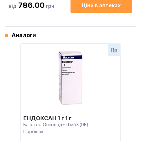
786.00
Ціни в аптеках
від
грн
Аналоги
Rp
ЕНДОКСАН 1 г 1 г
Бакстер Онколоджі ГмбХ(DE)
Порошок