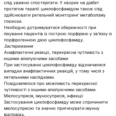
слід уважно спостерігати. У хворих на діабет
протягом терапії циклофосфамідом також слід
здійснювати ретельний моніторинг метаболізму
глюкози.
Необхідно дотримуватися обережності при
лікуванні пацієнтів із гострою порфірією у зв’язку із
порфірогенною дією циклофосфаміду.
Застереження
Анафілактичні реакції, перехресна чутливість з
іншими алкілуючими засобами
При застосуванні циклофосфаміду відзначалися
випадки анафілактичних реакцій, у тому числі з
летальними наслідками.
Повідомлялося про можливість перехресної
чутливості з іншими алкілуючими засобами.
Мієлосупресія, імуносупресія, інфекції
Застосування циклофосфаміду може спричинити
мієлосупресію та значно пригнічувати імунну
відповідь.