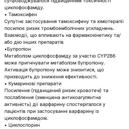
супроводжувалося підвищенням токсичності
циклофосфаміду.
• Тамоксифен
Супутнє застосування тамоксифену та хіміотерапії
посилює ризик тромбоемболічних ускладнень.
Взаємодії, що впливають на фармакокінетику та/
або дію інших препаратів
•Бупропіон
Метаболізм циклофосфаміду за участю CYP2B6
може пригнічувати метаболізм бупропіону.
Активація бупропіону може знизитися, що
призводить до зниження ефективності.
• Кумаринові препарати
Посилення (підвищений ризик кровотечі) та
послаблення (зменшена антикоагулянтна
активність) дії варфарину спостерігалося у
пацієнтів при застосуванні варфарину із
циклофосфамідом.
• Циклоспорин