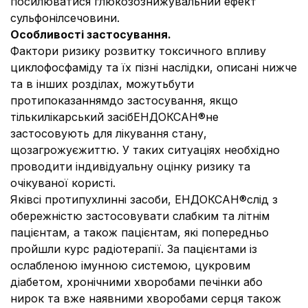
посилюватися глюкозознижувальний ефект
сульфонілсечовини.
Особливості застосування.
Фактори ризику розвитку токсичного впливу
циклофосфаміду та їх пізні наслідки, описані нижче
та в інших розділах, можутьбути
протипоказаннямдо застосування, якщо
тількилікарський засібЕНДОКСАН®не
застосовують для лікування стану,
щозагрожуєжиттю. У таких ситуаціях необхідно
проводити індивідуальну оцінку ризику та
очікуваної користі.
Яківсі протипухлинні засоби, ЕНДОКСАН®слід з
обережністю застосовувати слабким та літнім
пацієнтам, а також пацієнтам, які попередньо
пройшли курс радіотерапії. За пацієнтами із
ослабленою імунною системою, цукровим
діабетом, хронічними хворобами печінки або
нирок та вже наявними хворобами серця також