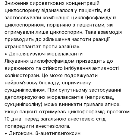
Зниження сироваткових концентрацій
циклоспорину відзначалося у пацієнтів, які
застосовували комбінацію циклофосфаміду із
циклоспорином, порівняно з пацієнтами, які
отримували лише циклоспорин. Така взаємодія
призводить до збільшення частоти реакції
«трансплантат проти хазяїна».
• Деполяризуючі міорелаксанти
Лікування циклофосфамідом призводить до
вираженого та стійкого інгібування активності
холінестерази. Це може подовжувати
нейром’язову блокаду, спричинену
сукцинілхоліном. При супутньому застосуванні
деполяризуючих міорелаксантів (наприклад,
сукцинілхоліну) може виникати тривале апное.
Якщо пацієнт отримував циклофосфамід протягом
10 днів, перед загальною анестезією слід
попередити анестезіолога.
• Дигоксин, β-ацетилдигоксин