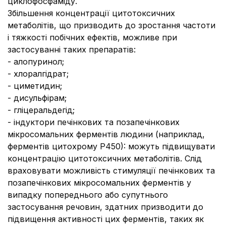
циклофосфаміду.
Збільшення концентрації цитотоксичних
метаболітів, що призводить до зростання частоти
і тяжкості побічних ефектів, можливе при
застосуванні таких препаратів:
- алопуринол;
- хлоралгідрат;
- циметидин;
- дисульфірам;
- гліцеральдегід;
- індуктори печінкових та позапечінкових
мікросомальних ферментів людини (наприклад,
ферментів цитохрому Р450): можуть підвищувати
концентрацію цитотоксичних метаболітів. Слід
враховувати можливість стимуляції печінкових та
позапечінкових мікросомальних ферментів у
випадку попереднього або супутнього
застосування речовин, здатних призводити до
підвищення активності цих ферментів, таких як