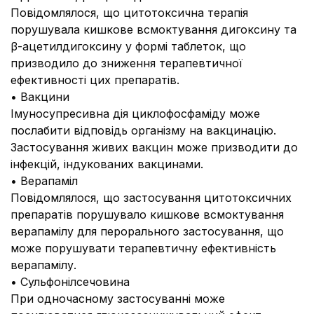
Повідомлялося, що цитотоксична терапія
порушувала кишкове всмоктування дигоксину та
β-ацетилдигоксину у формі таблеток, що
призводило до зниження терапевтичної
ефективності цих препаратів.
• Вакцини
Імуносупресивна дія циклофосфаміду може
послабити відповідь організму на вакцинацію.
Застосування живих вакцин може призводити до
інфекцій, індукованих вакцинами.
• Верапаміл
Повідомлялося, що застосування цитотоксичних
препаратів порушувало кишкове всмоктування
верапамілу для перорального застосування, що
може порушувати терапевтичну ефективність
верапамілу.
• Сульфонілсечовина
При одночасному застосуванні може