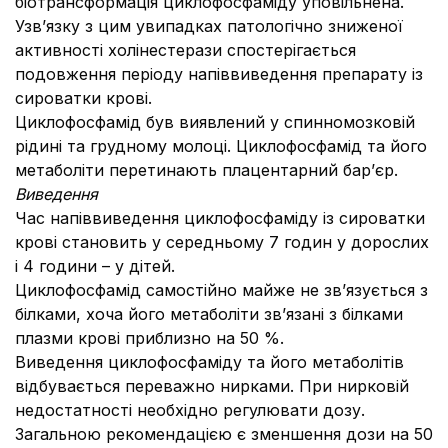
біотрансформація циклофосфаміду уповільнена.
Узв’язку з цим увипадках патологічно зниженої
активності холінестерази спостерігається
подовження періоду напіввиведення препарату із
сироватки крові.
Циклофосфамід був виявлений у спинномозковій
рідині та грудному молоці. Циклофосфамід та його
метаболіти перетинають плацентарний бар’єр.
Виведення
Час напіввиведення циклофосфаміду із сироватки
крові становить у середньому 7 годин у дорослих
і 4 години – у дітей.
Циклофосфамід самостійно майже не зв’язується з
білками, хоча його метаболіти зв’язані з білками
плазми крові приблизно на 50 %.
Виведення циклофосфаміду та його метаболітів
відбувається переважно нирками. При нирковій
недостатності необхідно регулювати дозу.
Загальною рекомендацією є зменшення дози на 50