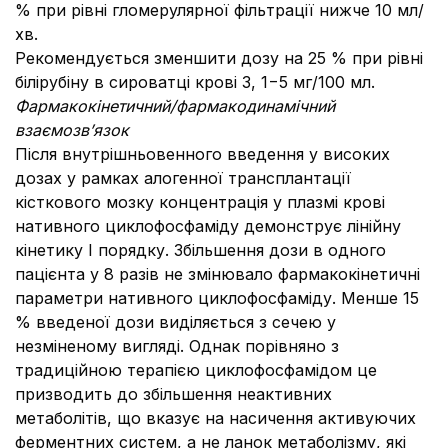
% при рівні гломерулярної фільтрації нижче 10 мл/
хв.
Рекомендується зменшити дозу на 25 % при рівні
білірубіну в сироватці крові 3, 1−5 мг/100 мл.
Фармакокінетичний/фармакодинамічний
взаємозв’язок
Після внутрішньовенного введення у високих
дозах у рамках алогенної трансплантації
кісткового мозку концентрація у плазмі крові
нативного циклофосфаміду демонструє лінійну
кінетику I порядку. Збільшення дози в одного
пацієнта у 8 разів не змінювало фармакокінетичні
параметри нативного циклофосфаміду. Менше 15
% введеної дози виділяється з сечею у
незміненому вигляді. Однак порівняно з
традиційною терапією циклофосфамідом це
призводить до збільшення неактивних
метаболітів, що вказує на насичення активуючих
ферментних систем, а не ланок метаболізму, які