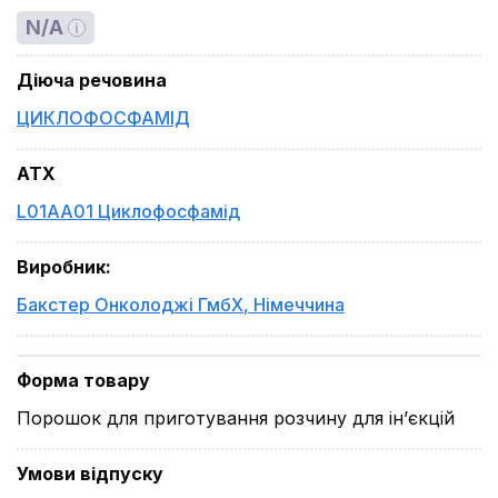
N/A
Діюча речовина
ЦИКЛОФОСФАМІД
ATX
L01AA01 Циклофосфамід
Виробник
:
Бакстер Онколоджі ГмбХ
,
Німеччина
Форма товару
Порошок для приготування розчину для ін’єкцій
Умови відпуску