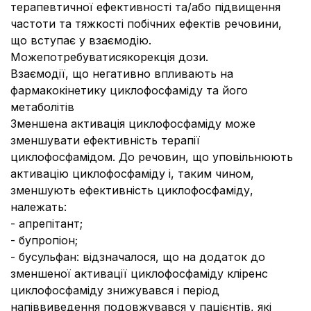
терапевтичної ефективності та/або підвищення
частоти та тяжкості побічних ефектів речовини,
що вступає у взаємодію.
Можепотребуватисякорекція дози.
Взаємодії, що негативно впливають на
фармакокінетику циклофосфаміду та його
метаболітів
Зменшена активація циклофосфаміду може
зменшувати ефективність терапії
циклофосфамідом. До речовин, що уповільнюють
активацію циклофосфаміду і, таким чином,
зменшують ефективність циклофосфаміду,
належать:
- апрепітант;
- бупропіон;
- бусульфан: відзначалося, що на додаток до
зменшеної активації циклофосфаміду кліренс
циклофосфаміду знижувався і період
напіввиведення подовжувався у пацієнтів, які