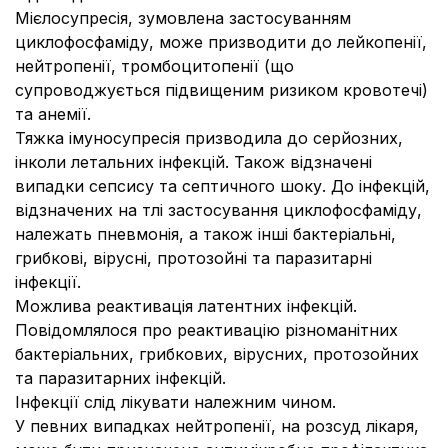
Мієлосупресія, зумовлена застосуванням
циклофосфаміду, може призводити до лейкопенії,
нейтропенії, тромбоцитопенії (що
супроводжується підвищеним ризиком кровотечі)
та анемії.
Тяжка імуносупресія призводила до серйозних,
інколи летальних інфекцій. Також відзначені
випадки сепсису та септичного шоку. До інфекцій,
відзначених на тлі застосування циклофосфаміду,
належать пневмонія, а також інші бактеріальні,
грибкові, вірусні, протозойні та паразитарні
інфекції.
Можлива реактивація латентних інфекцій.
Повідомлялося про реактивацію різноманітних
бактеріальних, грибкових, вірусних, протозойних
та паразитарних інфекцій.
Інфекції слід лікувати належним чином.
У певних випадках нейтропенії, на розсуд лікаря,