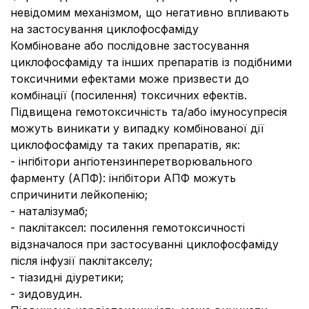
невідомим механізмом, що негативно впливають
на застосування циклофосфаміду
Комбіноване або послідовне застосування
циклофосфаміду та інших препаратів із подібними
токсичними ефектами може призвести до
комбінації (посилення) токсичних ефектів.
Підвищена гемотоксичність та/або імуносупресія
можуть виникати у випадку комбінованої дії
циклофосфаміду та таких препаратів, як:
- інгібітори ангіотензинперетворювального
фарменту (АПФ): інгібітори АПФ можуть
спричинити лейкопенію;
- наталізумаб;
- паклітаксел: посилення гемотоксичності
відзначалося при застосуванні циклофосфаміду
після інфузії паклітакселу;
- тіазидні діуретики;
- зидовудин.