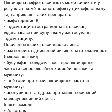
Підвищена нефротоксичність може виникати у
результаті комбінованого ефекту циклофосфаміду
та, наприклад, таких препаратів:
- амфотерицин В;
- індометацин: гостра водна інтоксикація
відзначалася при супутньому застосуванні
індометацину.
Посилення інших токсичних впливів:
- азатіоприн: підвищений ризик гепатотоксичності
(некроз печінки);
- бусульфан: повідомлялося про підвищення
частоти венооклюзійної хвороби печінки та
мукозиту;
- інгібітори протеази: підвищення частоти
мукозиту;
- алопуринол та гідрохлоротіазид: посилений
мієлосупресивний ефект.
Інші взаємодії
• Алкоголь