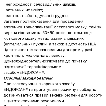
· непрохідності сечовидільних шляхів;
· активних інфекціях;
· вагітності або годуванні груддю.
Загальні протипоказання для проведення
алогенної трансплантації кісткового мозку, такі як
верхня вікова межа 50−60 років, контамінація
кісткового мозку метастазами злоякісних
(епітеліальних) пухлин, а також відсутність HLA
-ідентичності із запланованим донором у разі
хронічного мієлоїдного лейкозу,
щонеобхідноретельноз’ясувати до початку
підготовчої терапіїлікарським
засобомЕНДОКСАН®.
Особливі заходи безпеки.
При застосуванні лікарського засобу
ЕНДОКСАН®та приготуванні розчину необхідно
дотримуватися правил техніки безпеки для роботи
з цитотоксичними речовинами.