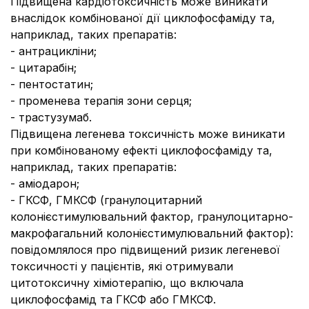
Підвищена кардіотоксичність може виникати
внаслідок комбінованої дії циклофосфаміду та,
наприклад, таких препаратів:
- антрацикліни;
- цитарабін;
- пентостатин;
- променева терапія зони серця;
- трастузумаб.
Підвищена легенева токсичність може виникати
при комбінованому ефекті циклофосфаміду та,
наприклад, таких препаратів:
- аміодарон;
- ГКСФ, ГМКСФ (гранулоцитарний
колонієстимулювальний фактор, гранулоцитарно-
макрофагальний колонієстимулювальний фактор):
повідомлялося про підвищений ризик легеневої
токсичності у пацієнтів, які отримували
цитотоксичну хіміотерапію, що включала
циклофосфамід та ГКСФ або ГМКСФ.