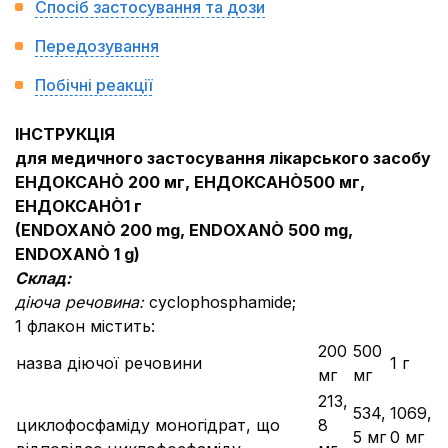
Спосіб застосування та дози
Передозування
Побічні реакції
ІНСТРУКЦІЯ
для медичного застосування лікарського засобу
ЕНДОКСАН
Ò
200 мг, ЕНДОКСАН
Ò
500 мг,
ЕНДОКСАН
Ò
1 г
(ENDOXAN
Ò
200 mg, ENDOXAN
Ò
500 mg,
ENDOXAN
Ò
1 g)
Склад:
діюча речовина:
cyclophosphamide;
1 флакон містить:
200
500
назва діючої речовини
1 г
мг
мг
213,
534,
1069,
циклофосфаміду моногідрат, що
8
5 мг
0 мг