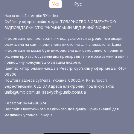
Укр
Рус
Назва онлайн-медіа: RX index
Суб‘єкт у сфері онлайн-медіа: ТОВАРИСТВО З ОБМЕЖЕНОЮ
ВІДПОВІДАЛЬНІСТЮ “УКРАЇНСЬКИЙ МЕДИЧНИЙ ВІСНИК”
Інформація про препарати, які відпускаються за рецептом лікаря,
розміщена на сайті, призначена виключно для спеціалістів. Дана
інформація не може бути використана для самостійного приняття
рішення про застосування цих препаратів та не може замінити візит і
повноцінну консультацію з вашим лікарем.
Ідентифікатор онлайн-медіа в Реєстрі суб‘єктів у сфері медіа: R40-
06306
Поштова адреса суб‘єкта: Україна, 03062, м. Київ, просп.
Берестейський, буд. 67
Адреса електронної пошти суб’єкта:
umb@umb.com.ua
ssavych@umb.com.ua
,
Телефон: 0444980674
Вебсайт електронного медичного довідника. Призначений для
медичних установ і лікарів