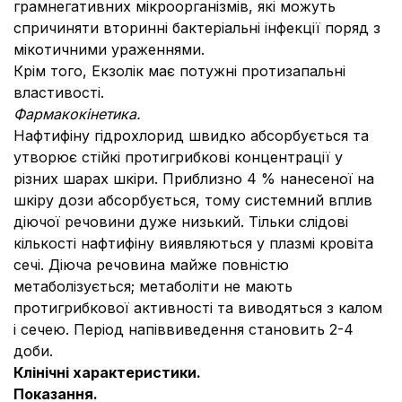
грамнегативних мікроорганізмів, які можуть
спричиняти вторинні бактеріальні інфекції поряд з
мікотичними ураженнями.
Крім того, Екзолік має потужні протизапальні
властивості.
Фармакокінетика.
Нафтифіну гідрохлорид швидко абсорбується та
утворює стійкі протигрибкові концентрації у
різних шарах шкіри. Приблизно 4 % нанесеної на
шкіру дози абсорбується, тому системний вплив
діючої речовини дуже низький. Тільки слідові
кількості нафтифіну виявляються у плазмі кровіта
сечі. Діюча речовина майже повністю
метаболізується; метаболіти не мають
протигрибкової активності та виводяться з калом
і сечею. Період напіввиведення становить 2-4
доби.
Клінічні характеристики.
Показання.