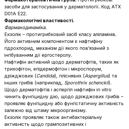
засоби для застосування у дерматології. Код АТХ
D01A E22.
Фармакологічні властивості.
Фармакодинаміка.
Екзолік – протигрибковий засіб класу аліламінів.
Його активним компонентом є нафтифіну
гідрохлорид, механізм дії якого пов’язаний з
інгібуванням дії ергостеролу.
Нафтифін активний щодо дерматофітів, таких як
трихофітон, епідермофітон і мікроспорум,
дріжджових (
Candida
), пліснявих (
Aspergillus
) та
інших грибів (наприклад,
Sporothrix schenckii
).
Щодо дерматофітів і аспергіл нафтифін in vitro
чинить фунгіцидну дію, щодо дріжджових грибів –
проявляє фунгіцидну або фунгістатичну активність
залежно від штаму мікроорганізму.
Екзолік проявляє також антибактеріальну
активність щодо грампозитивних і