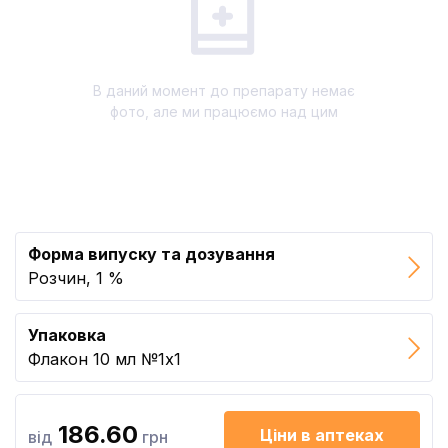
В даний момент до препарату немає
фото, але ми працюємо над цим
Форма випуску та дозування
Розчин, 1 %
Упаковка
Флакон 10 мл №1x1
186.60
Ціни в аптеках
від
грн