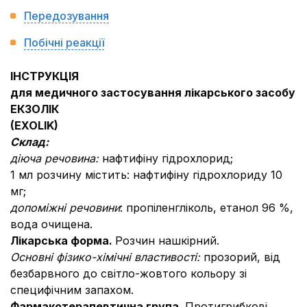
Передозування
Побічні реакції
ІНСТРУКЦІЯ
для медичного застосування лікарського засобу
ЕКЗОЛІК
(EXOLIK)
Склад:
діюча речовина:
нафтифіну гідрохлорид;
1 мл розчину містить: нафтифіну гідрохлориду 10
мг;
допоміжні речовини
: пропіленгліколь, етанол 96 %,
вода очищена.
Лікарська форма.
Розчин нашкірний.
Основні фізико-хімічні властивості:
прозорий, від
безбарвного до світло-жовтого кольору зі
специфічним запахом.
Фармакотерапевтична група.
Протигрибкові