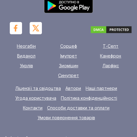
Неогабін
Сорцеф
Т-Септ
Виданол
Імупрет
Канефрон
Укрлів
Зиоміцин
Ларфікс
Синупрет
Ліцензії та свідоцтва
Автори
Наші партнери
Угода користувача
Політика конфіденційності
Контакти
Способи доставки та оплати
Умови повернення товарів