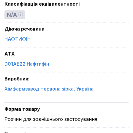
Класифікація еквівалентності
N/A
Діюча речовина
НАФТИФІН
ATX
D01AE22 Нафтифін
Виробник
:
Хімфармзавод Червона зірка
,
Україна
Форма товару
Розчин для зовнішнього застосування