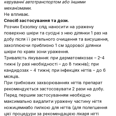
керуванні автотранспортом або іншими
механізмами.
Не впливає.
Спосіб застосування та дози.
Розчин Екзоліку слід наносити на уражену
поверхню шкіри та сусідні з нею ділянки 1 раз на
добу після її ретельного очищення та висушення,
захоплюючи приблизно 1 см здорової ділянки
шкіри по краях зони ураження.
Тривалість лікування: при дерматомікозах – 2-4
тижні (у разі необхідності – до 8 тижнів); при
кандидозах – 4 тижні; при інфекціях нігтів – до 6
місяців.
При грибкових захворюваннях нігтів препарат
рекомендується застосовувати 2 рази на добу.
Перед першим застосуванням необхідно
максимально видалити уражену частину нігтя
ножицямиабо пилкою для нігтів (для полегшення
цієї процедури за рекомендацією лікаря нігті