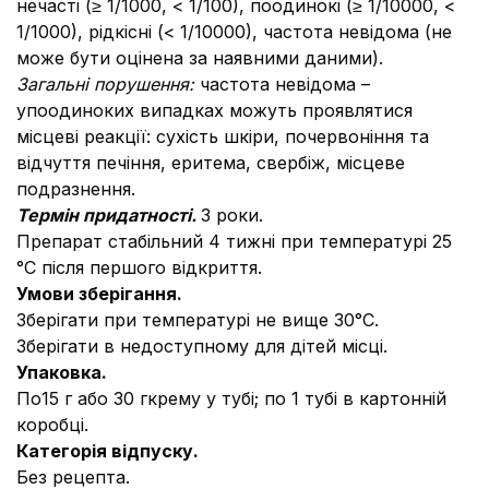
нечасті (≥ 1/1000, < 1/100), поодинокі (≥ 1/10000, <
1/1000), рідкісні (< 1/10000), частота невідома (не
може бути оцінена за наявними даними).
Загальні порушення:
частота невідома –
упоодиноких випадках можуть проявлятися
місцеві реакції: сухість шкіри, почервоніння та
відчуття печіння, еритема, свербіж, місцеве
подразнення.
Термін придатності.
3 роки.
Препарат стабільний 4 тижні при температурі 25
°С після першого відкриття.
Умови зберігання.
Зберігати при температурі не вище 30°С.
Зберігати в недоступному для дітей місці.
Упаковка.
По15 г або 30 гкрему у тубі; по 1 тубі в картонній
коробці.
Категорія відпуску.
Без рецепта.