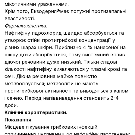
мікотичними ураженнями.
Крім того, Екзодерил®має потужні протизапальні
властивості.
Фармакокінетика.
Нафтифіну гідрохлорид швидко абсорбується та
утворює стійкі протигрибкові концентрації у
різних шарах шкіри. Приблизно 4 % нанесеної на
шкіру дози абсорбується, тому системний вплив
діючої речовини дуже низький. Тільки слідові
кількості нафтифіну виявляються у плазмі крові та
сечі. Діюча речовина майже повністю
метаболізується; метаболіти не мають
протигрибкової активності та виводяться з калом
і сечею. Період напіввиведення становить 2-4
доби.
Клінічні характеристики.
Показання.
Місцеве лікування грибкових інфекцій,
спричинених чутливими до нафтифіну патогенами: