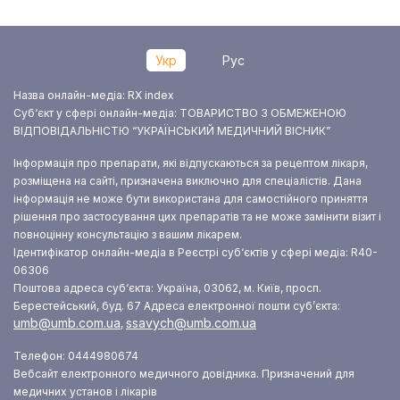
Укр
Рус
Назва онлайн-медіа: RX index
Суб‘єкт у сфері онлайн-медіа: ТОВАРИСТВО З ОБМЕЖЕНОЮ
ВІДПОВІДАЛЬНІСТЮ “УКРАЇНСЬКИЙ МЕДИЧНИЙ ВІСНИК”
Інформація про препарати, які відпускаються за рецептом лікаря,
розміщена на сайті, призначена виключно для спеціалістів. Дана
інформація не може бути використана для самостійного приняття
рішення про застосування цих препаратів та не може замінити візит і
повноцінну консультацію з вашим лікарем.
Ідентифікатор онлайн-медіа в Реєстрі суб‘єктів у сфері медіа: R40-
06306
Поштова адреса суб‘єкта: Україна, 03062, м. Київ, просп.
Берестейський, буд. 67
Адреса електронної пошти суб’єкта:
umb@umb.com.ua
ssavych@umb.com.ua
,
Телефон: 0444980674
Вебсайт електронного медичного довідника. Призначений для
медичних установ і лікарів