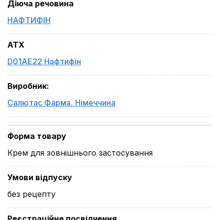
Діюча речовина
НАФТИФІН
ATX
D01AE22 Нафтифін
Виробник
:
Салютас Фарма
,
Німеччина
Форма товару
Крем для зовнішнього застосування
Умови відпуску
без рецепту
Реєстраційне посвідчення