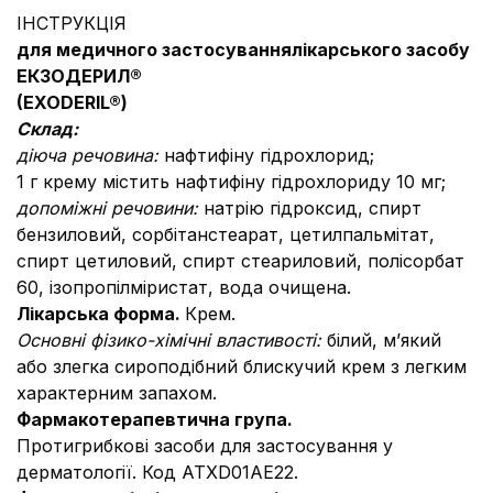
ІНСТРУКЦІЯ
для медичного застосування
лікарського засобу
ЕКЗОДЕРИЛ®
(
EXODERIL
®
)
Склад:
діюча речовина:
нафтифіну гідрохлорид;
1 г крему містить нафтифіну гідрохлориду 10 мг;
допоміжні речовини:
натрію гідроксид, спирт
бензиловий, сорбітанстеарат, цетилпальмітат,
спирт цетиловий, спирт стеариловий, полісорбат
60, ізопропілміристат, вода очищена.
Лікарська форма.
Крем.
Основні фізико-хімічні властивості:
білий, м’який
або злегка сироподібний блискучий крем з легким
характерним запахом.
Фармакотерапевтична група.
Протигрибкові засоби для застосування у
дерматології. Код АТХ
D01AE22.