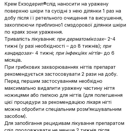
Крем Екзодерил®слід наносити на уражену
поверхню шкіри та сусідні з нею ділянки 1 раз на
добу після її ретельного очищення та висушення,
захоплюючи приблизно1 смздорової ділянки шкіри
по краях зони ураження.
Тривалість лікування:
при дерматомікозах
– 2-4
тижні (у разі необхідності – до 8 тижнів);
при
кандидозах
– 4 тижні;
при інфекціях нігтів
– до 6
місяців.
При грибкових захворюваннях нігтів препарат
рекомендується застосовувати 2 рази на добу.
Перед першим застосуванням необхідно
максимально видалити уражену частину нігтя
ножицями або пилкою для нігтів (для полегшення
цієї процедури за рекомендацією лікаря нігті
можна обробити спеціальним розм’якшувальним
засобом).
Для запобігання рецидивам лікування препаратом
слід продовжувати не менше 2 тижнів після