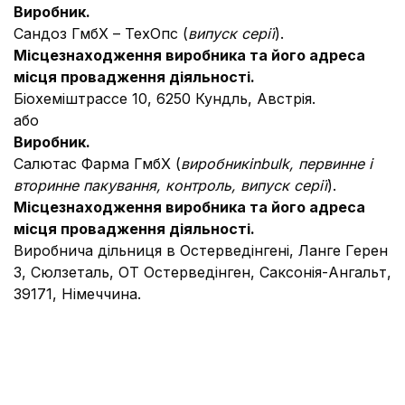
Виробник.
Сандоз ГмбХ – ТехОпс (
випуск серії
).
Місцезнаходження виробника та його адреса
місця провадження діяльності.
Біохеміштрассе 10, 6250 Кундль, Австрія.
або
Виробник.
Салютас Фарма ГмбХ (
виробник
in
bulk
, первинне і
вторинне пакування, контроль, випуск серії
).
Місцезнаходження виробника та його адреса
місця провадження діяльності.
Виробнича дільниця в Остерведінгені, Ланге Герен
3, Сюлзеталь, ОТ Остерведінген, Саксонія-Ангальт,
39171, Німеччина.