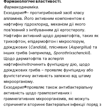
Фармакологічні властивості.
Фармакодинаміка.
Екзодерил®– протигрибковий засіб класу
аліламінів. Його активним компонентом є
нафтифіну гідрохлорид, механізм дії якого
пов’язаний з інгібуванням дії ергостеролу.
Нафтифін активний щодо дерматофітів, таких як
трихофітон, епідермофітон і мікроспорум,
дріжджових (
Candida
), пліснявих (
Aspergillus
) та
інших грибів (наприклад,
Sporothrix
schenckii
).
Щодо дерматофітів та аспергіл
нафтифін
in
vitro
чинить фунгіцидну дію, щодо
дріжджових грибів – проявляє фунгіцидну або
фунгістатичну активність залежно від штаму
мікроорганізму.
Екзодерил®проявляє також антибактеріальну
активність щодо грампозитивних і
грамнегативних мікроорганізмів, які можуть
спричиняти вторинні бактеріальні інфекції поряд з