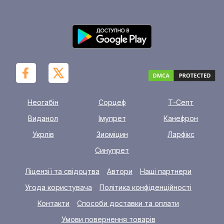
Неогабін
Сорцеф
Т-Септ
Виданол
Імупрет
Канефрон
Укрлів
Зиоміцин
Ларфікс
Синупрет
Ліцензії та свідоцтва
Автори
Наші партнери
Угода користувача
Політика конфіденційності
Контакти
Способи доставки та оплати
Умови повернення товарів