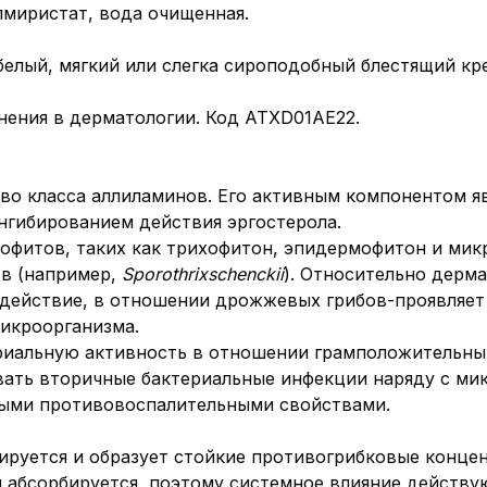
лмиристат, вода очищенная.
белый, мягкий или слегка сироподобный блестящий кр
нения в дерматологии. Код АТХ
D01AE22.
во класса аллиламинов. Его активным компонентом я
ингибированием действия эргостерола.
офитов, таких как трихофитон, эпидермофитон и мик
ов (например,
Sporothrix
schenckii
). Относительно дерм
 действие, в отношении дрожжевых грибов-проявляет
икроорганизма.
риальную активность в отношении грамположительны
вать вторичные бактериальные инфекции наряду с ми
ыми противовоспалительными свойствами.
руется и образует стойкие противогрибковые концен
абсорбируется, поэтому системное влияние действую