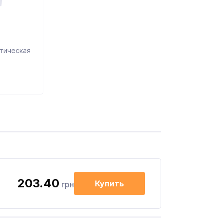
тическая
203.40
Купить
грн