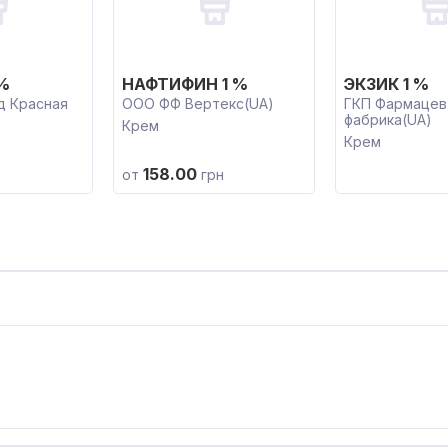
%
НАФТИФИН 1 %
ЭКЗИК 1 %
д Красная
ООО ФФ Вертекс(UA)
ГКП Фармацев
фабрика(UA)
Крем
Крем
158.00
от
грн