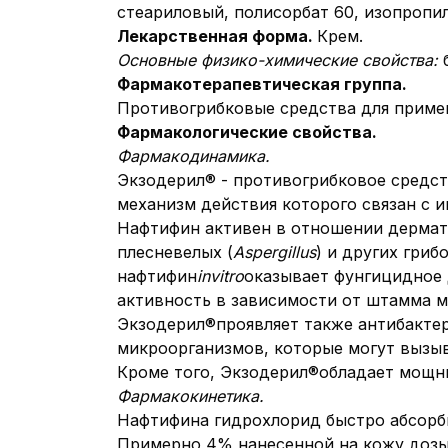
стеариловый, полисорбат 60, изопропи
Лекарственная форма.
Крем.
Основные физико-химические свойства:
Фармакотерапевтическая группа.
Противогрибковые средства для приме
Фармакологические свойства.
Фармакодинамика.
Экзодерил® - противогрибковое средст
механизм действия которого связан с 
Нафтифин активен в отношении дермат
плесневелых (
Aspergillus
) и других гриб
нафтифин
in
vitro
оказывает фунгицидное
активность в зависимости от штамма м
Экзодерил®проявляет также антибакте
микроорганизмов, которые могут вызы
Кроме того, Экзодерил®обладает мощн
Фармакокинетика.
Нафтифина гидрохлорид быстро абсорби
Примерно 4% нанесенной на кожу дозы 