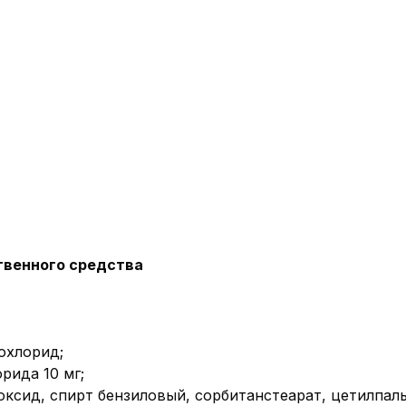
твенного средства
охлорид;
рида 10 мг;
оксид, спирт бензиловый, сорбитанстеарат, цетилпал