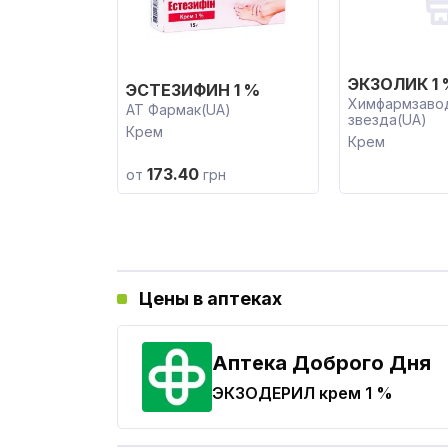
ЭКЗОЛИК 1 
ЭСТЕЗИФИН 1 %
Химфармзаво
АТ Фармак(UA)
звезда(UA)
Крем
Крем
173.40
от
грн
Цены в аптеках
Аптека Доброго Дня
ЭКЗОДЕРИЛ
крем 1 %