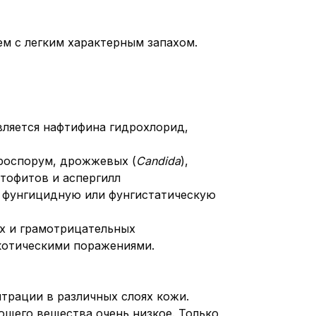
ем с легким характерным запахом.
вляется нафтифина гидрохлорид,
роспорум, дрожжевых (
Candida
),
атофитов и аспергилл
 фунгицидную или фунгистатическую
х и грамотрицательных
котическими поражениями.
трации в различных слоях кожи.
щего вещества очень низкое. Только