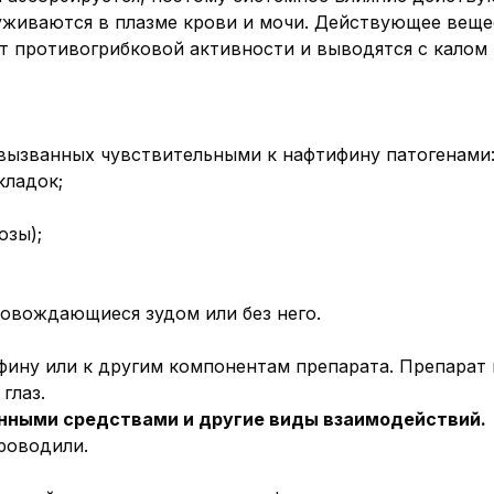
уживаются в плазме крови и мочи. Действующее веще
т противогрибковой активности и выводятся с калом
вызванных чувствительными к нафтифину патогенами
кладок;
озы);
овождающиеся зудом или без него.
ину или к другим компонентам препарата. Препарат 
глаз.
нными средствами и другие виды взаимодействий.
роводили.