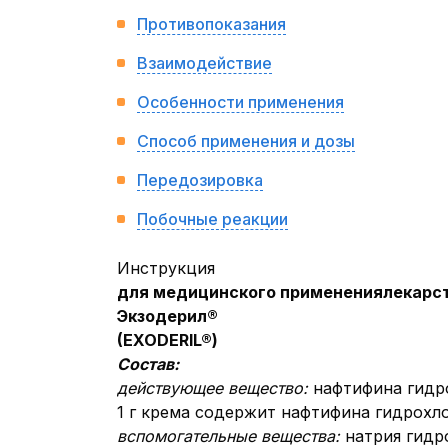
Противопоказания
Взаимодействие
Особенности применения
Способ применения и дозы
Передозировка
Побочные реакции
Инструкция
для медицинского применения
лекарс
Экзодерил®
(
EXODERIL
®
)
Состав:
действующее вещество:
нафтифина гидр
1 г крема содержит нафтифина гидрохло
вспомогательные вещества:
натрия гидр