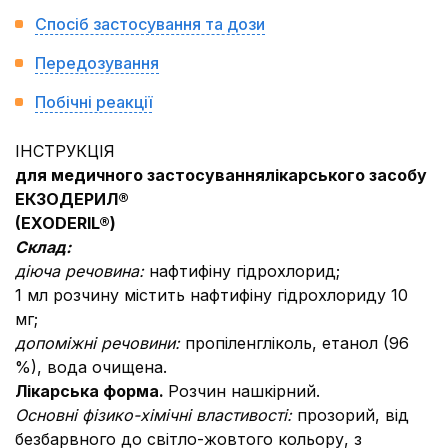
Спосіб застосування та дози
Передозування
Побічні реакції
ІНСТРУКЦІЯ
для медичного застосування
лікарського засобу
ЕКЗОДЕРИЛ®
(
EXODERIL
®
)
Склад:
діюча речовина:
нафтифіну гідрохлорид;
1 мл розчину містить нафтифіну гідрохлориду 10
мг;
допоміжні речовини:
пропіленгліколь, етанол (96
%), вода очищена.
Лікарська форма.
Розчин нашкірний.
Основні фізико-хімічні властивості:
прозорий, від
безбарвного до світло-жовтого кольору, з