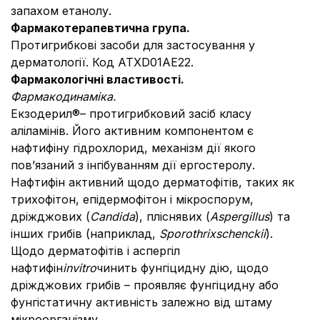
запахом етанолу.
Фармакотерапевтична група.
Протигрибкові засоби для застосування у
дерматології. Код АТХ
D01AE22.
Фармакологічні властивості.
Фармакодинаміка.
Екзодерил®– протигрибковий засіб класу
аліламінів. Його активним компонентом є
нафтифіну гідрохлорид, механізм дії якого
пов’язаний з інгібуванням дії ергостеролу.
Нафтифін активний щодо дерматофітів, таких як
трихофітон, епідермофітон і мікроспорум,
дріжджових (
Candida
), пліснявих (
Aspergillus
) та
інших грибів (наприклад,
Sporothrix
schenckii
).
Щодо дерматофітів і аспергіл
нафтифін
in
vitro
чинить фунгіцидну дію, щодо
дріжджових грибів – проявляє фунгіцидну або
фунгістатичну активність залежно від штаму
мікроорганізму.