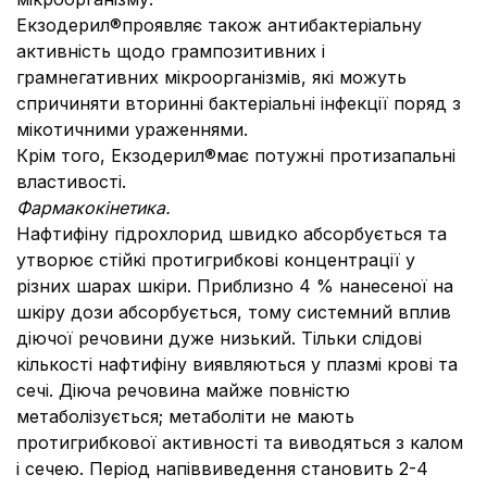
Екзодерил®проявляє також антибактеріальну
активність щодо грампозитивних і
грамнегативних мікроорганізмів, які можуть
спричиняти вторинні бактеріальні інфекції поряд з
мікотичними ураженнями.
Крім того, Екзодерил®має потужні протизапальні
властивості.
Фармакокінетика.
Нафтифіну гідрохлорид швидко абсорбується та
утворює стійкі протигрибкові концентрації у
різних шарах шкіри. Приблизно 4 % нанесеної на
шкіру дози абсорбується, тому системний вплив
діючої речовини дуже низький. Тільки слідові
кількості нафтифіну виявляються у плазмі крові та
сечі. Діюча речовина майже повністю
метаболізується; метаболіти не мають
протигрибкової активності та виводяться з калом
і сечею. Період напіввиведення становить 2-4