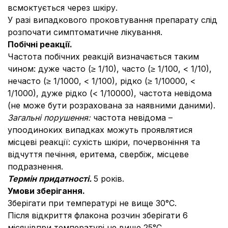
всмоктується через шкіру.
У разі випадкового проковтування препарату слід
розпочати симптоматичне лікування.
Побічні реакції.
Частота побічних реакцій визначається таким
чином: дуже часто (≥ 1/10), часто (≥ 1/100, < 1/10),
нечасто (≥ 1/1000, < 1/100), рідко (≥ 1/10000, <
1/1000), дуже рідко (< 1/10000), частота невідома
(не може бути розрахована за наявними даними).
Загальні порушення:
частота невідома –
упоодиноких випадках можуть проявлятися
місцеві реакції: сухість шкіри, почервоніння та
відчуття печіння, еритема, свербіж, місцеве
подразнення.
Термін придатності.
5 років.
Умови зберігання.
Зберігати при температурі не вище 30°С.
Після відкриття флакона розчин зберігати 6
місяцівпри температурі не вище 25°С.