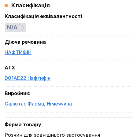
Класифікація
Класифікація еквівалентності
N/A
Діюча речовина
НАФТИФІН
ATX
D01AE22 Нафтифін
Виробник
:
Салютас Фарма
,
Німеччина
Форма товару
Розчин для зовнішнього застосування