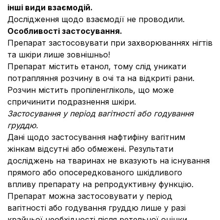
інші види взаємодій.
Дослідження щодо взаємодії не проводили.
Особливості застосування.
Препарат застосовувати при захворюваннях нігтів
та шкіри лише зовнішньо!
Препарат містить етанол, тому слід уникати
потрапляння розчину в очі та на відкриті рани.
Розчин містить пропіленгліколь, що може
спричинити подразнення шкіри.
Застосування у період вагітності або годування
груддю.
Дані щодо застосування нафтифіну вагітним
жінкам відсутні або обмежені. Результати
досліджень на тваринах не вказують на існування
прямого або опосередкованого шкідливого
впливу препарату на репродуктивну функцію.
Препарат можна застосовувати у період
вагітності або годування груддю лише у разі
крайньої необхідності після ретельної оцінки