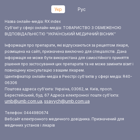
Укр
Рус
Назва онлайн-медіа: RX index
Суб‘єкт у сфері онлайн-медіа: ТОВАРИСТВО З ОБМЕЖЕНОЮ
ВІДПОВІДАЛЬНІСТЮ “УКРАЇНСЬКИЙ МЕДИЧНИЙ ВІСНИК”
Інформація про препарати, які відпускаються за рецептом лікаря,
розміщена на сайті, призначена виключно для спеціалістів. Дана
інформація не може бути використана для самостійного приняття
рішення про застосування цих препаратів та не може замінити візит і
повноцінну консультацію з вашим лікарем.
Ідентифікатор онлайн-медіа в Реєстрі суб‘єктів у сфері медіа: R40-
06306
Поштова адреса суб‘єкта: Україна, 03062, м. Київ, просп.
Берестейський, буд. 67
Адреса електронної пошти суб’єкта:
umb@umb.com.ua
ssavych@umb.com.ua
,
Телефон: 0444980674
Вебсайт електронного медичного довідника. Призначений для
медичних установ і лікарів