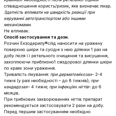
співвідношення користь/ризик, яке визначає лікар.
Здатність впливати на швидкість реакції при
керуванні автотранспортом або іншими
механізмами.
Не впливає.
Спосіб застосування та дози.
Розчин Екзодерилу®слід наносити на уражену
поверхню шкіри та сусідні з нею ділянки 1 раз на
добу після її ретельного очищення та висушення,
захоплюючи приблизно1 смздорової ділянки шкіри
по краях зони ураження.
Тривалість лікування:
при дерматомікозах
– 2-4
тижні (у разі необхідності – до 8 тижнів);
при
кандидозах
– 4 тижні;
при інфекціях нігтів
– до 6
місяців.
При грибкових захворюваннях нігтів препарат
рекомендується застосовувати 2 рази на добу.
Перед першим застосуванням необхідно