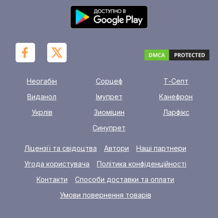
Неогабін
Сорцеф
Т-Септ
Виданол
Імупрет
Канефрон
Укрлів
Зиоміцин
Ларфікс
Синупрет
Ліцензії та свідоцтва
Автори
Наші партнери
Угода користувача
Політика конфіденційності
Контакти
Способи доставки та оплати
Умови повернення товарів