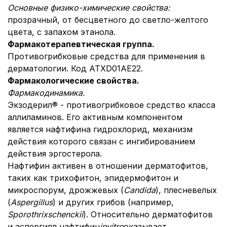
Основные физико-химические свойства:
прозрачный, от бесцветного до светло-желтого
цвета, с запахом этанола.
Фармакотерапевтическая группа.
Противогрибковые средства для применения в
дерматологии. Код АТХ
D01AE22.
Фармакологические свойства.
Фармакодинамика.
Экзодерил® - противогрибковое средство класса
аллиламинов. Его активным компонентом
является нафтифина гидрохлорид, механизм
действия которого связан с ингибированием
действия эргостерола.
Нафтифин активен в отношении дерматофитов,
таких как трихофитон, эпидермофитон и
микроспорум, дрожжевых (
Candida
), плесневелых
(
Aspergillus
) и других грибов (например,
Sporothrix
schenckii
). Относительно дерматофитов
и аспергилл нафтифин
in
vitro
оказывает