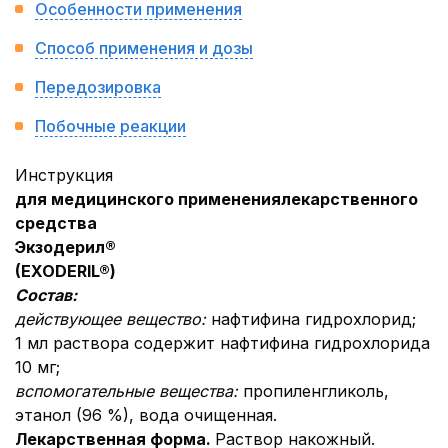
Особенности применения
Способ применения и дозы
Передозировка
Побочные реакции
Инструкция
для медицинского применения
лекарственного
средства
Экзодерил®
(
EXODERIL
®
)
Состав:
действующее вещество:
нафтифина гидрохлорид;
1 мл раствора содержит нафтифина гидрохлорида
10 мг;
вспомогательные вещества:
пропиленгликоль,
этанол (96 %), вода очищенная.
Лекарственная форма.
Раствор накожный.