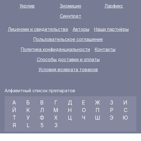
Укрлив
Зиомицин
Ларфикс
Синупрет
Лицензии и свидетельства
Авторы
Наши партнёры
Пользовательское соглашение
Политика конфиденциальности
Контакты
Способы доставки и оплаты
Условия возврата товаров
Алфавитный список препаратов
А
Б
В
Г
Д
Е
Ж
З
И
Й
К
Л
М
Н
О
П
Р
С
Т
У
Ф
Х
Ц
Ч
Ш
Э
Ю
Я
L
5
3
© 2026 RX index, ООО «УКРАИНСКИЙ МЕДИЦИНСКИЙ ВЕСТНИК»