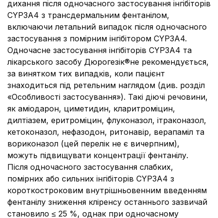
дихання після одночасного застосування інгібіторів
CYP3A4 з трансдермальним фентанілом,
включаючи летальний випадок після одночасного
застосування з помірним інгібітором CYP3A4.
Одночасне застосування інгібіторів CYP3A4 та
лікарського засобу Дюрогезік®не рекомендується,
за винятком тих випадків, коли пацієнт
знаходиться під ретельним наглядом (див. розділ
«Особливості застосування»). Такі діючі речовини,
як аміодарон, циметидин, кларитроміцин,
дилтіазем, еритроміцин, флуконазол, ітраконазол,
кетоконазол, нефазодон, ритонавір, верапаміл та
вориконазол (цей перелік не є вичерпним),
можуть підвищувати концентрації фентанілу.
Після одночасного застосування слабких,
помірних або сильних інгібіторів CYP3A4 з
короткостроковим внутрішньовенним введенням
фентанілу зниження кліренсу останнього зазвичай
становило ≤ 25 %, однак при одночасному