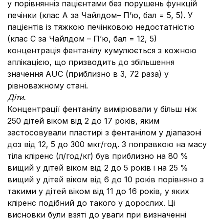
у порівнянніз пацієнтами без порушень функцій
печінки (клас А за Чайлдом– П’ю, бал = 5, 5). У
пацієнтів із тяжкою печінковою недостатністю
(клас С за Чайлдом – П’ю, бал = 12, 5)
концентрація фентанілу кумулюється з кожною
аплікацією, що призводить до збільшення
значення AUC (приблизно в 3, 72 раза) у
рівноважному стані.
Діти.
Концентрації фентанілу вимірювали у більш ніж
250 дітей віком від 2 до 17 років, яким
застосовували пластирі з фентанілом у діапазоні
доз від 12, 5 до 300 мкг/год. З поправкою на масу
тіла кліренс (л/год/кг) був приблизно на 80 %
вищий у дітей віком від 2 до 5 років і на 25 %
вищий у дітей віком від 6 до 10 років порівняно з
такими у дітей віком від 11 до 16 років, у яких
кліренс подібний до такого у дорослих. Ці
висновки були взяті до уваги при визначенні