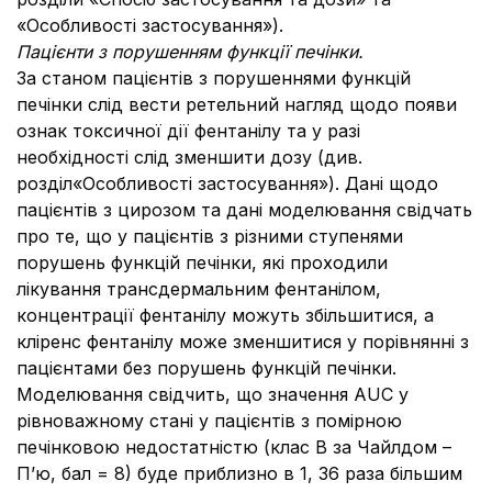
«Особливості застосування»).
Пацієнти з порушенням функції печінки.
За станом пацієнтів з порушеннями функцій
печінки слід вести ретельний нагляд щодо появи
ознак токсичної дії фентанілу та у разі
необхідності слід зменшити дозу (див.
розділ«Особливості застосування»). Дані щодо
пацієнтів з цирозом та дані моделювання свідчать
про те, що у пацієнтів з різними ступенями
порушень функцій печінки, які проходили
лікування трансдермальним фентанілом,
концентрації фентанілу можуть збільшитися, а
кліренс фентанілу може зменшитися у порівнянні з
пацієнтами без порушень функцій печінки.
Моделювання свідчить, що значення AUC у
рівноважному стані у пацієнтів з помірною
печінковою недостатністю (клас В за Чайлдом –
П’ю, бал = 8) буде приблизно в 1, 36 раза більшим