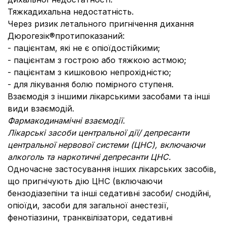
Тяжкадихальна недостатність.
Через ризик летального пригнічення дихання
Дюрогезік®протипоказаний:
- пацієнтам, які не є опіоїдостійкими;
- пацієнтам з гострою або тяжкою астмою;
- пацієнтам з кишковою непрохідністю;
- для лікування болю помірного ступеня.
Взаємодія з іншими лікарськими засобами та інші
види взаємодій.
Фармакодинамічні взаємодії.
Лікарські засоби центральної дії/ депресанти
центральної нервової системи (ЦНС), включаючи
алкоголь та наркотичні депресанти ЦНС.
Одночасне застосування інших лікарських засобів,
що пригнічують дію ЦНС (включаючи
бензодіазепіни та інші седативні засоби/ снодійні,
опіоїди, засоби для загальної анестезії,
фенотіазини, транквілізатори, седативні