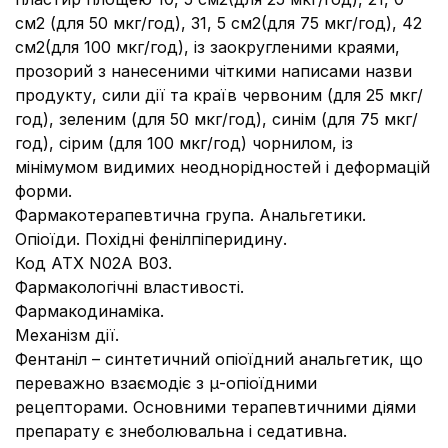
см2 (для 50 мкг/год), 31, 5 см2(для 75 мкг/год), 42
см2(для 100 мкг/год), із заокругленими краями,
прозорий з нанесеними чіткими написами назви
продукту, сили дії та країв червоним (для 25 мкг/
год), зеленим (для 50 мкг/год), синім (для 75 мкг/
год), сірим (для 100 мкг/год) чорнилом, із
мінімумом видимих неоднорідностей і деформацій
форми.
Фармакотерапевтична група. Анальгетики.
Опіоїди. Похідні фенілпіперидину.
Код АТХ N02А В03.
Фармакологічні властивості.
Фармакодинаміка.
Механізм дії.
Фентаніл – синтетичний опіоїдний анальгетик, що
переважно взаємодіє з μ-опіоїдними
рецепторами. Основними терапевтичними діями
препарату є знеболювальна і седативна.