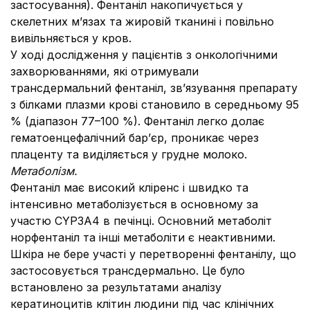
застосування). Фентаніл накопичується у
скелетних м’язах та жировій тканині і повільно
вивільняється у кров.
У ході дослідження у пацієнтів з онкологічними
захворюваннями, які отримували
трансдермальний фентаніл, зв’язування препарату
з білками плазми крові становило в середньому 95
% (діапазон 77–100 %). Фентаніл легко долає
гематоенцефалічний бар’єр, проникає через
плаценту та виділяється у грудне молоко.
Метаболізм.
Фентаніл має високий кліренс і швидко та
інтенсивно метаболізується в основному за
участю CYP3A4 в печінці. Основний метаболіт
норфентаніл та інші метаболіти є неактивними.
Шкіра не бере участі у перетворенні фентанілу, що
застосовується трансдермально. Це було
встановлено за результатами аналізу
кератиноцитів клітин людини під час клінічних