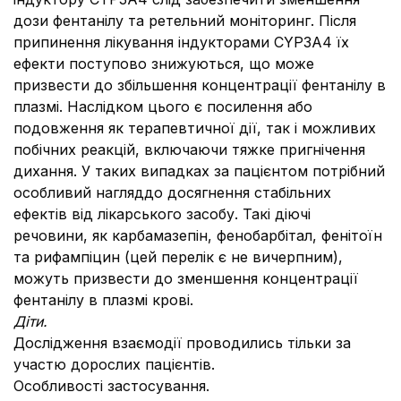
дози фентанілу та ретельний моніторинг. Після
припинення лікування індукторами CYP3A4 їх
ефекти поступово знижуються, що може
призвести до збільшення концентрації фентанілу в
плазмі. Наслідком цього є посилення або
подовження як терапевтичної дії, так і можливих
побічних реакцій, включаючи тяжке пригнічення
дихання. У таких випадках за пацієнтом потрібний
особливий нагляддо досягнення стабільних
ефектів від лікарського засобу. Такі діючі
речовини, як карбамазепін, фенобарбітал, фенітоїн
та рифампіцин (цей перелік є не вичерпним),
можуть призвести до зменшення концентрації
фентанілу в плазмі крові.
Діти.
Дослідження взаємодії проводились тільки за
участю дорослих пацієнтів.
Особливості застосування.