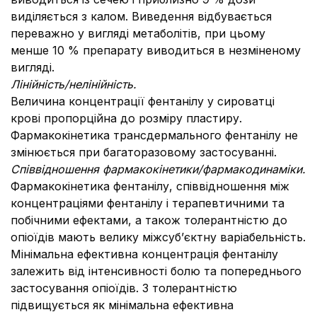
виділяється з калом. Виведення відбувається
переважно у вигляді метаболітів, при цьому
менше 10 % препарату виводиться в незміненому
вигляді.
Лінійність/нелінійність.
Величина концентрації фентанілу у сироватці
крові пропорційна до розміру пластиру.
Фармакокінетика трансдермального фентанілу не
змінюється при багаторазовому застосуванні.
Співвідношення фармакокінетики/фармакодинаміки.
Фармакокінетика фентанілу, співвідношення між
концентраціями фентанілу і терапевтичними та
побічними ефектами, а також толерантністю до
опіоїдів мають велику міжсуб’єктну варіабельність.
Мінімальна ефективна концентрація фентанілу
залежить від інтенсивності болю та попереднього
застосування опіоїдів. З толерантністю
підвищується як мінімальна ефективна