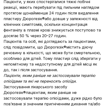
Пацієнти, у яких спостерігалися тяжкі побічні
реакції, мають перебувати під пильним наглядом
протягом щонайменше 24 годин після видалення
пластиру Дюрогезік®або довше у залежності від
клінічних симптомів, оскільки концентрація
фентанілу в плазмі крові знижується поступово та
досягає 50 % через 20–27 годин.
Пацієнтів та осіб, які доглядають за пацієнтами,
слід повідомити, що Дюрогезік®містить діючу
речовину в кількості, що може бути смертельною,
особливо для дітей. Тому пластирі слід зберігати у
непомітному та недоступному для дітей місці як
до, так і після застосування.
Пацієнти, яким раніше не застосовували терапію
опіоїдами та які не переносять опіоїди.
Застосування лікарського засобу
Дюрогезік®пацієнтам, яким раніше не
застосовували терапію опіоїдами, дуже рідко було
пов’язане зі значним пригніченням дихання та/або