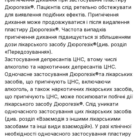
Дюрогезік®. Пацієнтів слід ретельно обстежувати
для виявлення подібних ефектів. Пригнічення
дихання може продовжуватися і після видалення
пластиру Дюрогезік®. Частота випадків
пригнічення дихання підвищується зі збільшенням
дози лікарського засобу Дюрогезік®(див. розділ
«Передозування»).
Застосування депресантів ЦНС, втому числі
алкоголю та наркотичних депресантів ЦНС.
Одночасне застосування Дюрогезік®та лікарських
засобів, що пригнічують ЦНС, включаючи
алкоголь, а також наркотичних лікарських засобів,
що пригнічують ЦНС, може посилювати побічні дії
лікарського засобу Дюрогезік®. Слід уникати
одночасного застосування цих лікарських засобів
(див. розділ «Взаємодія з іншими лікарськими
засобами та інші види взаємодій»). У разі клінічної
необхідності одночасного застосування пластиру