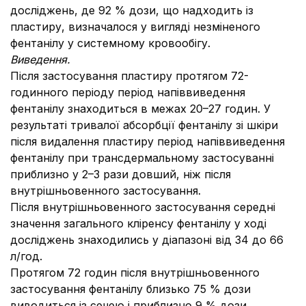
досліджень, де 92 % дози, що надходить із
пластиру, визначалося у вигляді незміненого
фентанілу у системному кровообігу.
Виведення.
Після застосування пластиру протягом 72-
годинного періоду період напіввиведення
фентанілу знаходиться в межах 20–27 годин. У
результаті тривалої абсорбції фентанілу зі шкіри
після видалення пластиру період напіввиведення
фентанілу при трансдермальному застосуванні
приблизно у 2–3 рази довший, ніж після
внутрішньовенного застосування.
Після внутрішньовенного застосування середні
значення загального кліренсу фентанілу у ході
досліджень знаходились у діапазоні від 34 до 66
л/год.
Протягом 72 годин після внутрішньовенного
застосування фентанілу близько 75 % дози
виводиться із сечею і приблизно 9 % дози