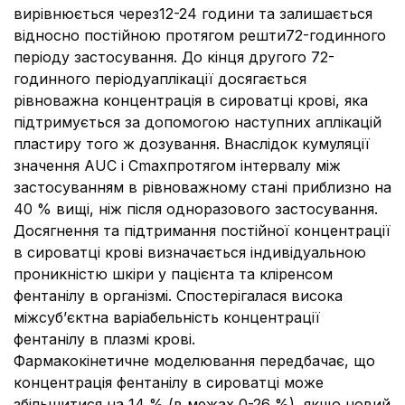
вирівнюється через12-24 години та залишається
відносно постійною протягом решти72-годинного
періоду застосування. До кінця другого 72-
годинного періодуаплікації досягається
рівноважна концентрація в сироватці крові, яка
підтримується за допомогою наступних аплікацій
пластиру того ж дозування. Внаслідок кумуляції
значення AUC і Cmaxпротягом інтервалу між
застосуванням в рівноважному стані приблизно на
40 % вищі, ніж після одноразового застосування.
Досягнення та підтримання постійної концентрації
в сироватці крові визначається індивідуальною
проникністю шкіри у пацієнта та кліренсом
фентанілу в організмі. Спостерігалася висока
міжсуб’єктна варіабельність концентрації
фентанілу в плазмі крові.
Фармакокінетичне моделювання передбачає, що
концентрація фентанілу в сироватці може
збільшитися на 14 % (в межах 0-26 %), якщо новий