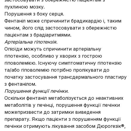
пухлиною мозку.
Порушення з боку серця.
Фентаніл може спричинити брадикардію і, таким
чином, його слід застосовувати з обережністю
пацієнтам з брадіаритміями.
Артеріальна гіпотензія.
Опіоїди можуть спричинити артеріальну
гіпотензію, особливо у хворих з гострою
гіповолемією. Існуючу симптоматичну гіпотензію
та/або гіповолемію потрібно пролікувати до
початку застосування трансдермального пластиру
з фентанілом.
Порушення функції печінки.
Оскільки фентаніл метаболізується до неактивних
метаболітів у печінці, порушення функції печінки
можепризвести до затримки виведення
препарату. Якщо пацієнти з порушенням функції
печінки отримують лікування засобом Дюрогезік®,