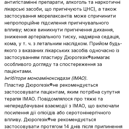
антигістамінні препарати, алкоголь та наркотичні
лікарські засоби, що пригнічують ЦНС), а також
застосування міорелаксантів може спричинити
непропорційне підсилення пригнічувального
впливу; може виникнути пригнічення дихання,
зниження артеріального тиску, надмірна седація,
кома, у т. ч. з летальним наслідком. Прийом будь-
якого з вказаних лікарських засобів одночасно із
застосуванням пластиру Дюрогезік®вимагає
особливого догляду та спостереження за
пацієнтами.
Інгібітори моноаміноксидази (ІМАО).
Пластир Дюрогезік®не рекомендується
застосовувати пацієнтам, яким потрібна супутня
терапія ІМАО. Повідомлялося про тяжкі та
непередбачувані взаємодії з ІМАО, що включали
посилення дії опіоїдів або серотонінергічного
впливу. Дюрогезік®не рекомендується
застосовувати протягом 14 днів після припинення