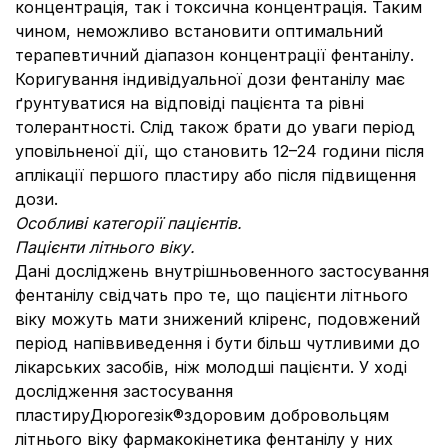
концентрація, так і токсична концентрація. Таким
чином, неможливо встановити оптимальний
терапевтичний діапазон концентрації фентанілу.
Коригування індивідуальної дози фентанілу має
ґрунтуватися на відповіді пацієнта та рівні
толерантності. Слід також брати до уваги період
уповільненої дії, що становить 12–24 години після
аплікації першого пластиру або після підвищення
дози.
Особливі категорії пацієнтів.
Пацієнти літнього віку.
Дані досліджень внутрішньовенного застосування
фентанілу свідчать про те, що пацієнти літнього
віку можуть мати знижений кліренс, подовжений
період напіввиведення і бути більш чутливими до
лікарських засобів, ніж молодші пацієнти. У ході
дослідження застосування
пластируДюрогезік®здоровим добровольцям
літнього віку фармакокінетика фентанілу у них