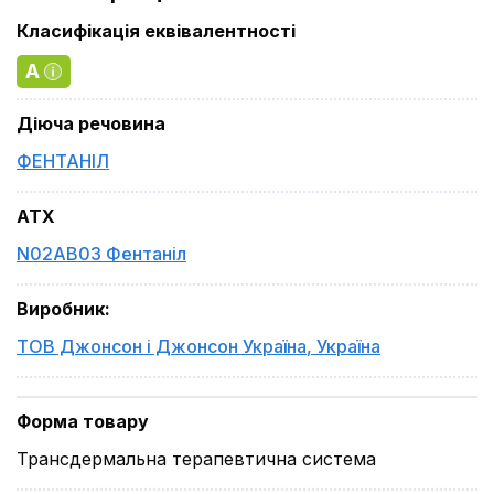
Класифікація еквівалентності
A
Діюча речовина
ФЕНТАНІЛ
ATX
N02AB03 Фентаніл
Виробник
:
ТОВ Джонсон і Джонсон Україна
,
Україна
Форма товару
Трансдермальна терапевтична система