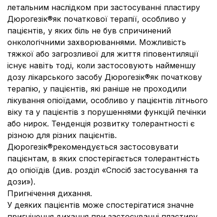
летальним наслідком при застосуванні пластиру
Дюрогезік®як початкової терапії, особливо у
пацієнтів, у яких біль не був спричинений
онкологічними захворюваннями. Можливість
тяжкої або загрозливої для життя гіповентиляції
існує навіть тоді, коли застосовують найменшу
дозу лікарського засобу Дюрогезік®як початкову
терапію, у пацієнтів, які раніше не проходили
лікування опіоїдами, особливо у пацієнтів літнього
віку та у пацієнтів з порушеннями функцій печінки
або нирок. Тенденція розвитку толерантності є
різною для різних пацієнтів.
Дюрогезік®рекомендується застосовувати
пацієнтам, в яких спостерігається толерантність
до опіоїдів (див. розділ «Спосіб застосування та
дози»).
Пригнічення дихання.
У деяких пацієнтів може спостерігатися значне
пригнічення дихання при застосуванні пластиру