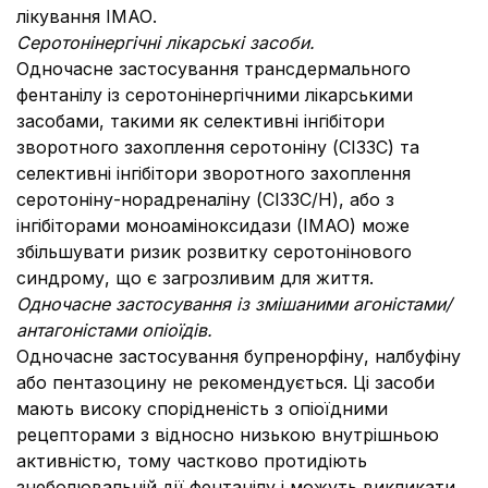
лікування ІМАО.
Серотонінергічні лікарські засоби.
Одночасне застосування трансдермального
фентанілу із серотонінергічними лікарськими
засобами, такими як селективні інгібітори
зворотного захоплення серотоніну (СІЗЗС) та
селективні інгібітори зворотного захоплення
серотоніну-норадреналіну (СІЗЗС/Н), або з
інгібіторами моноаміноксидази (ІМАО) може
збільшувати ризик розвитку серотонінового
синдрому, що є загрозливим для життя.
Одночасне застосування із змішаними агоністами/
антагоністами опіоїдів.
Одночасне застосування бупренорфіну, налбуфіну
або пентазоцину не рекомендується. Ці засоби
мають високу спорідненість з опіоїдними
рецепторами з відносно низькою внутрішньою
активністю, тому частково протидіють
знеболювальній дії фентанілу і можуть викликати