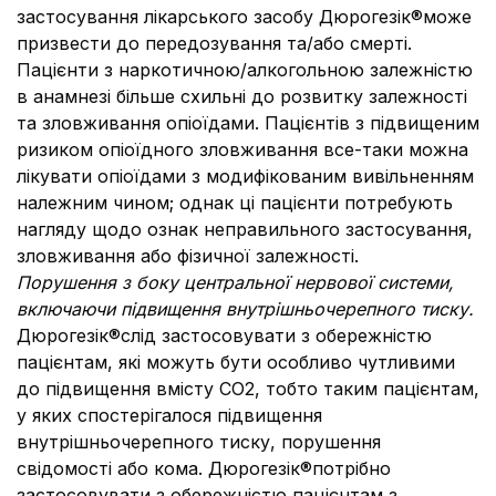
застосування лікарського засобу Дюрогезік®може
призвести до передозування та/або смерті.
Пацієнти з наркотичною/алкогольною залежністю
в анамнезі більше схильні до розвитку залежності
та зловживання опіоїдами. Пацієнтів з підвищеним
ризиком опіоїдного зловживання все-таки можна
лікувати опіоїдами з модифікованим вивільненням
належним чином; однак ці пацієнти потребують
нагляду щодо ознак неправильного застосування,
зловживання або фізичної залежності.
Порушення з боку центральної нервової системи,
включаючи підвищення внутрішньочерепного тиску.
Дюрогезік®слід застосовувати з обережністю
пацієнтам, які можуть бути особливо чутливими
до підвищення вмісту СО2, тобто таким пацієнтам,
у яких спостерігалося підвищення
внутрішньочерепного тиску, порушення
свідомості або кома. Дюрогезік®потрібно
застосовувати з обережністю пацієнтам з