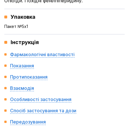
Опіоїди. Похідні фенілпіперидину.
Упаковка
Пакет №5x1
Інструкція
Фармакологічні властивості
Показання
Протипоказання
Взаємодія
Особливості застосування
Спосіб застосування та дози
Передозування