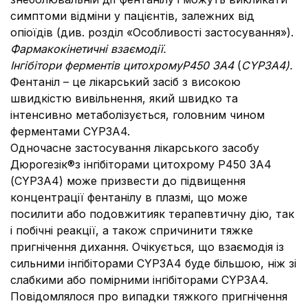
симптоми відміни у пацієнтів, залежних від
опіоїдів (див. розділ «Особливості застосування»).
Фармакокінетичні взаємодії.
Інгібітори ферментів цитохрому
Р450 3А4
(
CYP3A4)
.
Фентаніл – це лікарський засіб з високою
швидкістю вивільнення, який швидко та
інтенсивно метаболізується, головним чином
ферментами CYP3A4.
Одночасне застосування лікарського засобу
Дюрогезік®з інгібіторами цитохрому Р450 3А4
(CYP3A4) може призвести до підвищення
концентрації фентанілу в плазмі, що може
посилити або подовжитияк терапевтичну дію, так
і побічні реакції, а також спричинити тяжке
пригнічення дихання. Очікується, що взаємодія із
сильними інгібіторами CYP3A4 буде більшою, ніж зі
слабкими або помірними інгібіторами CYP3A4.
Повідомлялося про випадки тяжкого пригнічення