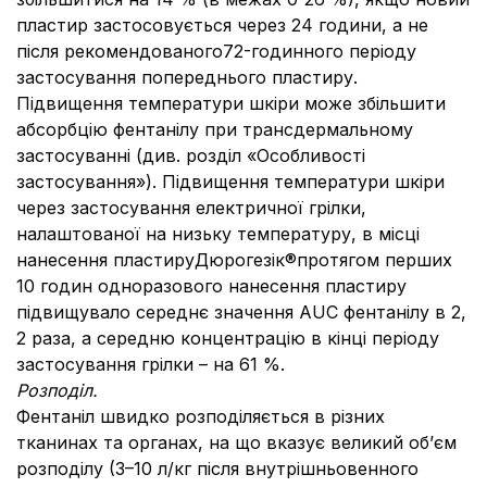
пластир застосовується через 24 години, а не
після рекомендованого72-годинного періоду
застосування попереднього пластиру.
Підвищення температури шкіри може збільшити
абсорбцію фентанілу при трансдермальному
застосуванні (див. розділ «Особливості
застосування»). Підвищення температури шкіри
через застосування електричної грілки,
налаштованої на низьку температуру, в місці
нанесення пластируДюрогезік®протягом перших
10 годин одноразового нанесення пластиру
підвищувало середнє значення AUC фентанілу в 2,
2 раза, а середню концентрацію в кінці періоду
застосування грілки – на 61 %.
Розподіл.
Фентаніл швидко розподіляється в різних
тканинах та органах, на що вказує великий об’єм
розподілу (3–10 л/кг після внутрішньовенного