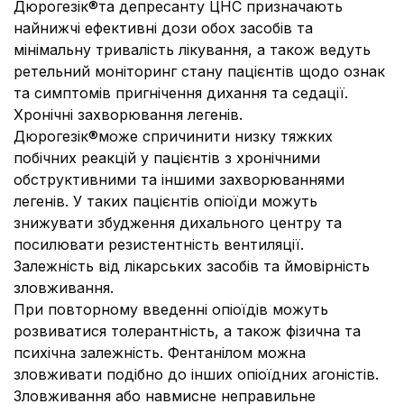
Дюрогезік®та депресанту ЦНС призначають
найнижчі ефективні дози обох засобів та
мінімальну тривалість лікування, а також ведуть
ретельний моніторинг стану пацієнтів щодо ознак
та симптомів пригнічення дихання та седації.
Хронічні захворювання легенів.
Дюрогезік®може спричинити низку тяжких
побічних реакцій у пацієнтів з хронічними
обструктивними та іншими захворюваннями
легенів. У таких пацієнтів опіоїди можуть
знижувати збудження дихального центру та
посилювати резистентність вентиляції.
Залежність від лікарських засобів та ймовірність
зловживання.
При повторному введенні опіоїдів можуть
розвиватися толерантність, а також фізична та
психічна залежність. Фентанілом можна
зловживати подібно до інших опіоїдних агоністів.
Зловживання або навмисне неправильне