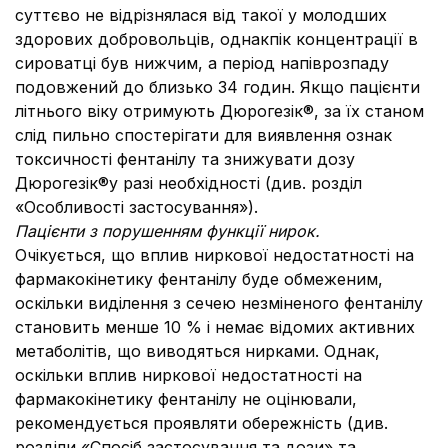
суттєво не відрізнялася від такої у молодших
здорових добровольців, однакпік концентрації в
сироватці був нижчим, а період напіврозпаду
подовжений до близько 34 годин. Якщо пацієнти
літнього віку отримують Дюрогезік®, за їх станом
слід пильно спостерігати для виявлення ознак
токсичності фентанілу та знижувати дозу
Дюрогезік®у разі необхідності (див. розділ
«Особливості застосування»).
Пацієнти з порушенням функції нирок.
Очікується, що вплив ниркової недостатності на
фармакокінетику фентанілу буде обмеженим,
оскільки виділення з сечею незміненого фентанілу
становить менше 10 % і немає відомих активних
метаболітів, що виводяться нирками. Однак,
оскільки вплив ниркової недостатності на
фармакокінетику фентанілу не оцінювали,
рекомендується проявляти обережність (див.
розділи «Спосіб застосування та дози» та