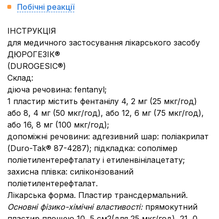
Побічні реакції
ІНСТРУКЦІЯ
для медичного застосування лікарського засобу
ДЮРОГЕЗІК®
(DUROGESIC®)
Склад:
діюча речовина: fentanyl;
1 пластир містить фентанілу 4, 2 мг (25 мкг/год)
або 8, 4 мг (50 мкг/год), або 12, 6 мг (75 мкг/год),
або 16, 8 мг (100 мкг/год);
допоміжні речовини: адгезивний шар: поліакрилат
(Duro-Tak® 87-4287); підкладка: сополімер
поліетилентерефталату і етиленвінілацетату;
захисна плівка: силіконізований
поліетилентерефталат.
Лікарська форма. Пластир трансдермальний.
Основні фізико-хімічні властивості:
прямокутний
пластир площею 10, 5 см2(для 25 мкг/год), 21, 0