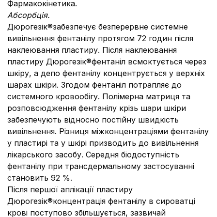
Фармакокінетика.
Абсорбція.
Дюрогезік®забезпечує безперервне системне
вивільнення фентанілу протягом 72 годин після
наклеювання пластиру. Після наклеювання
пластиру Дюрогезік®фентаніл всмоктується через
шкіру, а депо фентанілу концентрується у верхніх
шарах шкіри. Згодом фентаніл потрапляє до
системного кровообігу. Полімерна матриця та
розповсюдження фентанілу крізь шари шкіри
забезпечують відносно постійну швидкість
вивільнення. Різниця міжконцентраціями фентанілу
у пластирі та у шкірі призводить до вивільнення
лікарського засобу. Середня біодоступність
фентанілу при трансдермальному застосуванні
становить 92 %.
Після першої аплікації пластиру
Дюрогезік®концентрація фентанілу в сироватці
крові поступово збільшується, зазвичай