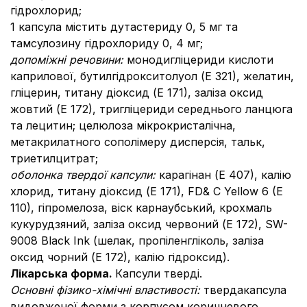
гідрохлорид;
1 капсула містить дутастериду 0, 5 мг та
тамсулозину гідрохлориду 0, 4 мг;
допоміжні речовини:
монодигліцериди кислоти
каприлової, бутилгідрокситолуол (Е 321), желатин,
гліцерин, титану діоксид (Е 171), заліза оксид
жовтий (Е 172), тригліцериди середнього ланцюга
та лецитин; целюлоза мікрокристалічна,
метакрилатного сополімеру дисперсія, тальк,
триетилцитрат;
оболонка твердої капсули:
карагінан (Е 407), калію
хлорид, титану діоксид (Е 171), FD& C Yellow 6 (E
110), гіпромелоза, віск карнаубський, крохмаль
кукурудзяний, заліза оксид червоний (Е 172), SW-
9008 Black Ink (шелак, пропіленгліколь, заліза
оксид чорний (Е 172), калію гідроксид).
Лікарська форма.
Капсули тверді.
Основні фізико-хімічні властивості:
тверда
капсула
видовженої форми з корпусом коричневого