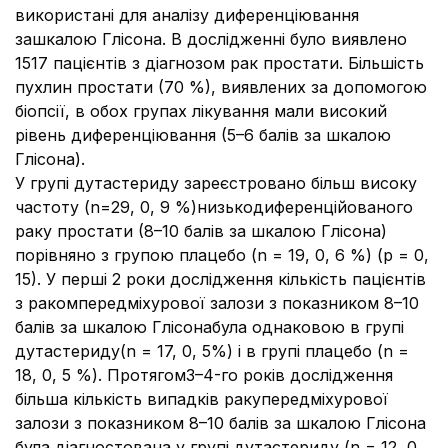
використані для аналізу диференціювання
зашкалою Глісона. В дослідженні було виявлено
1517 пацієнтів з діагнозом рак простати. Більшість
пухлин простати (70 %), виявлених за допомогою
біопсії, в обох групах лікування мали високий
рівень диференціювання (5–6 балів за шкалою
Глісона).
У групі дутастериду зареєстровано більш високу
частоту (n=29, 0, 9 %)низькодиференційованого
раку простати (8–10 балів за шкалою Глісона)
порівняно з групою плацебо (n = 19, 0, 6 %) (р = 0,
15). У перші 2 роки дослідження кількість пацієнтів
з ракомпередміхурової залози з показником 8–10
балів за шкалою Глісонабула однаковою в групі
дутастериду(n = 17, 0, 5%) і в групі плацебо (n =
18, 0, 5 %). Протягом3–4-го років дослідження
більша кількість випадків ракупередміхурової
залози з показником 8–10 балів за шкалою Глісона
була діагностована у групі дутастериду (n = 12, 0,