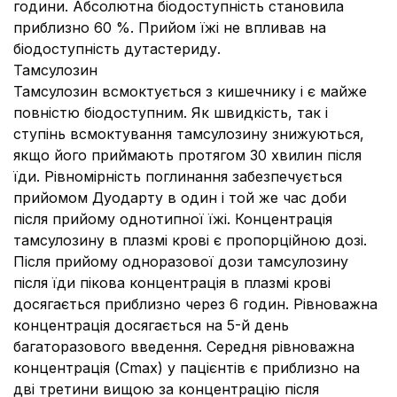
години. Абсолютна біодоступність становила
приблизно 60 %. Прийом їжі не впливав на
біодоступність дутастериду.
Тамсулозин
Тамсулозин всмоктується з кишечнику і є майже
повністю біодоступним. Як швидкість, так і
ступінь всмоктування тамсулозину знижуються,
якщо його приймають протягом 30 хвилин після
їди. Рівномірність поглинання забезпечується
прийомом Дуодарту в один і той же час доби
після прийому однотипної їжі. Концентрація
тамсулозину в плазмі крові є пропорційною дозі.
Після прийому одноразової дози тамсулозину
після їди пікова концентрація в плазмі крові
досягається приблизно через 6 годин. Рівноважна
концентрація досягається на 5-й день
багаторазового введення. Середня рівноважна
концентрація (Cmax) у пацієнтів є приблизно на
дві третини вищою за концентрацію після