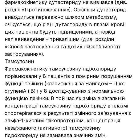
фармакокінетику дутастериду не вивчався (див.
розділ «Протипоказання»). Оскільки дутастерид
виводиться переважно шляхом метаболізму,
очікується, що рівні дутастериду в плазмі крові
цих пацієнтів будуть підвищеними, а період
напіввиведення – тривалішим (див. розділи
«Спосіб застосування та дози» і «Особливості
застосування»).
Тамсулозин
Фармакокінетику тамсулозину гідрохлориду
порівнювали у 8 пацієнтів з помірним порушенням
функції печінки (класифікація за Чайлдом – П’ю:
ступеніA і B) і у 8 досліджуваних з нормальною
функцією печінки. В той час як зміна в загальній
концентрації тамсулозину гідрохлориду в плазмі
спостерігалася в результаті змінного зв’язування з
альфа-1-кислим глікопротеїном, концентрація
незв’язаного (активного) тамсулозину
гідрохлориду не зазнавала значних змін,