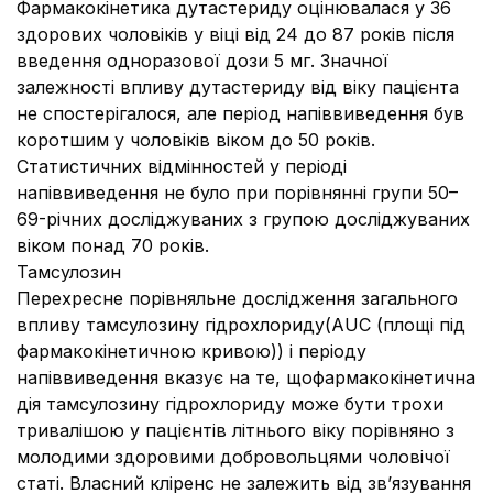
Фармакокінетика дутастериду оцінювалася у 36
здорових чоловіків у віці від 24 до 87 років після
введення одноразової дози 5 мг. Значної
залежності впливу дутастериду від віку пацієнта
не спостерігалося, але період напіввиведення був
коротшим у чоловіків віком до 50 років.
Статистичних відмінностей у періоді
напіввиведення не було при порівнянні групи 50–
69-річних досліджуваних з групою досліджуваних
віком понад 70 років.
Тамсулозин
Перехресне порівняльне дослідження загального
впливу тамсулозину гідрохлориду(AUC (площі під
фармакокінетичною кривою)) і періоду
напіввиведення вказує на те, щофармакокінетична
дія тамсулозину гідрохлориду може бути трохи
тривалішою у пацієнтів літнього віку порівняно з
молодими здоровими добровольцями чоловічої
статі. Власний кліренс не залежить від зв’язування