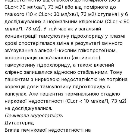
CLcr< 70 мл/хв/1, 73 м2) або від помірного до
тяжкого (10 ≤ CLcr< 30 мл/хв/l, 73 м2) ступеня і у 6
досліджуваних з нормальним кліренсом (CLcr < 90
мл/хв/1, 73 м2). У той час як у загальній
концентрації тамсулозину гідрохлориду у плазмі
крові спостерігалася зміна в результаті змінного
зв’язування з альфа-1-кислим глікопротеїном,
концентрація незв’язаного (активного)
тамсулозину гідрохлориду, а також власний
кліренс залишалися відносно стабільними. Тому
пацієнтам з нирковою недостатністю не потрібна
корекція дози тамсулозину гідрохлориду в
капсулах. Але пацієнтиз термінальною стадією
ниркової недостатності (CLcr < 10 мл/хв/1, 73 м2)
не досліджувалися.
Печінкова недостатність
Дутастерид
Вплив печінкової недостатності на