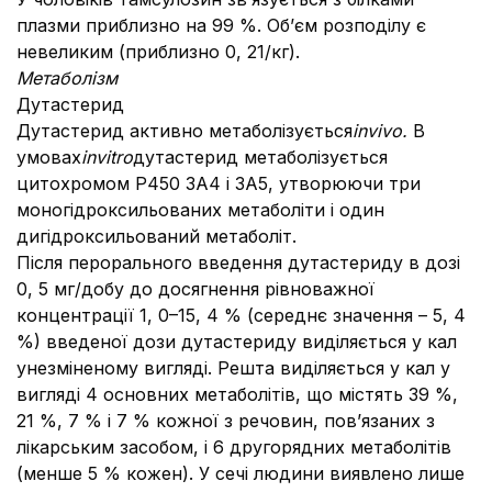
плазми приблизно на 99 %. Об’єм розподілу є
невеликим (приблизно 0, 21/кг).
Метаболізм
Дутастерид
Дутастерид активно метаболізується
in
vivo.
В
умовах
invitro
дутастерид метаболізується
цитохромом P450 3A4 і 3A5, утворюючи три
моногідроксильованих метаболіти і один
дигідрокcильований метаболіт.
Після перорального введення дутастериду в дозі
0, 5 мг/добу до досягнення рівноважної
концентрації 1, 0–15, 4 % (середнє значення – 5, 4
%) введеної дози дутастериду виділяється у кал
унезміненому вигляді. Решта виділяється у кал у
вигляді 4 основних метаболітів, що містять 39 %,
21 %, 7 % і 7 % кожної з речовин, пов’язаних з
лікарським засобом, і 6 другорядних метаболітів
(менше 5 % кожен). У сечі людини виявлено лише