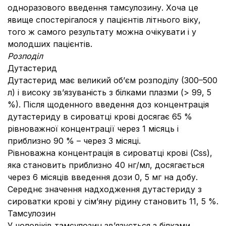
одноразового введення тамсулозину. Хоча це
явище спостерігалося у пацієнтів літнього віку,
того ж самого результату можна очікувати і у
молодших пацієнтів.
Розподіл
Дутастерид
Дутастерид має великий об’єм розподілу (300–500
л) і високу зв’язуваність з білками плазми (> 99, 5
%). Після щоденного введення доз концентрація
дутастериду в сироватці крові досягає 65 %
рівноважної концентрації через 1 місяць і
приблизно 90 % – через 3 місяці.
Рівноважна концентрація в сироватці крові (Css),
яка становить приблизно 40 нг/мл, досягається
через 6 місяців введення дози 0, 5 мг на добу.
Середнє значення надходження дутастериду з
сироватки крові у сім’яну рідину становить 11, 5 %.
Тамсулозин
У чоловіків тамсулозин зв’язується з білками