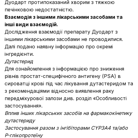
Дуодарт протипоказаний хворим з тяжкою
печінковою недостатністю.
Взаємодія з іншими лікарськими засобами та
інші види взаємодій.
Дослідження взаємодії препарату Дуодарт з
іншими лікарськими засобами не проводилися.
Далі подано наявну інформацію про окремі
інгредієнти.
Дутастерид
Для ознайомлення з інформацією про зниження
рівнів простат-специфічного антигену (PSA) в
сироватці крові під час лікування дутастеридом та
з рекомендаціями відносно виявлення раку
передміхурової залози див. розділ «Особливості
застосування».
Вплив інших лікарських засобів на фармакокінетику
дутастериду
Застосування разом з інгібіторами CYP3A4 та/або
P-глікопротеїну