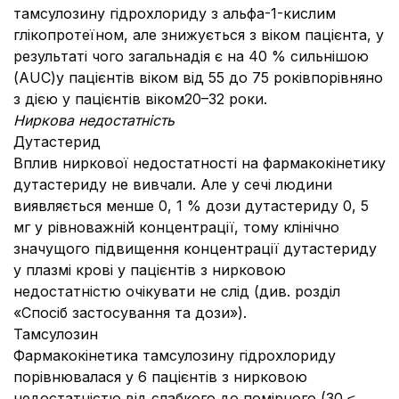
тамсулозину гідрохлориду з альфа-1-кислим
глікопротеїном, але знижується з віком пацієнта, у
результаті чого загальнадія є на 40 % сильнішою
(AUC)у пацієнтів віком від 55 до 75 роківпорівняно
з дією у пацієнтів віком20–32 роки.
Ниркова недостатність
Дутастерид
Вплив ниркової недостатності на фармакокінетику
дутастериду не вивчали. Але у сечі людини
виявляється менше 0, 1 % дози дутастериду 0, 5
мг у рівноважній концентрації, тому клінічно
значущого підвищення концентрації дутастериду
у плазмі крові у пацієнтів з нирковою
недостатністю очікувати не слід (див. розділ
«Спосіб застосування та дози»).
Тамсулозин
Фармакокінетика тамсулозину гідрохлориду
порівнювалася у 6 пацієнтів з нирковою
недостатністю від слабкого до помірного (30 ≤