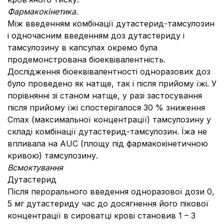
Фармакокінетика.
Між введенням комбінації дутастерид-тамсулозин
і одночасним введенням доз дутастериду і
тамсулозину в капсулах окремо була
продемонстрована біоеквівалентність.
Дослідження біоеквівалентності одноразових доз
було проведено як натще, так і після прийому їжі. У
порівнянні зі станом натще, у разі застосування
після прийому їжі спостерігалося 30 % зниження
Cmax (максимальної концентрації) тамсулозину у
складі комбінації дутастерид-тамсулозин. Їжа не
впливала на AUC (площу під фармакокінетичною
кривою) тамсулозину.
Всмоктування
Дутастерид
Після перорального введення одноразової дози 0,
5 мг дутастериду час до досягнення його пікової
концентрації в сироватці крові становив 1 – 3