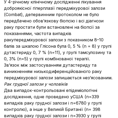
У 4-річному клінічному дослідженні лікування
доброякісної гіперплазії передміхурової залози
(Combat), депервинним протоколом не було
передбачено обов’язкову біопсію і всі діагнози
раку простати були встановлені на біопсії за
показаннями, частота випадків
ракупередміхурової залози з показником 8–10
балів за шкалою Глісона була 0, 5 % (n = 8) у групі
дутастериду 0, 7 % (n=11), у групі тамсулозину та
0, 3% (n=5) у групі комбінованої терапії.
Зв’язок між застосуванням дутастериду та
виникненням низькодиференційованого раку
передміхурової залози залишається нез’ясованим.
Рак грудної залози у чоловіків
Два випадок-контрольовані епідеміологічні
дослідження, одне проведено уСША (n=339
випадків раку грудної залози і n=6780 у групі
контролю), а інше у Великій Британії (n= 398
випадків раку грудної залози і n=3930 у групі