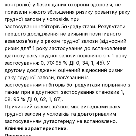
контролю) у базах даних охорони здоров’я, не
показали ніякого збільшення ризику розвитку раку
грудної залози у чоловіків при
застосуванніінгібіторів 5α-редуктази. Результати
першого дослідження не виявили позитивного
взаємозв’язку з раком грудної залози (відносний
ризик для³ 1 року застосування до встановлення
діагнозу раку грудної залози порівняно з < 1 року
застосування: 0, 70: 95 % ДІ 0, 34, 1, 45). У
другому дослідженні оцінений відносний ризик
раку грудної залози, пов’язаний із
застосуваннямінгібіторів 5α-редуктази порівняно з
таким при відсутності застосування становив 1,
08: 95 % ДІ 0, 62, 1, 87).
Причинний взаємозв’язок між випадками раку
грудної залози у чоловіків та довготривалим
застосуванням дутастериду не встановлено.
Клінічні характеристики.
Показання.