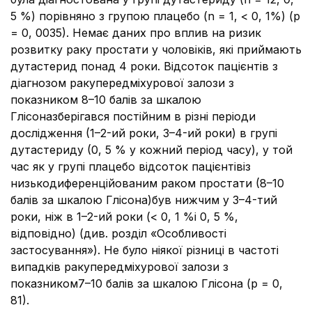
5 %) порівняно з групою плацебо (n = 1, < 0, 1%) (р
= 0, 0035). Немає даних про вплив на ризик
розвитку раку простати у чоловіків, які приймають
дутастерид понад 4 роки. Відсоток пацієнтів з
діагнозом ракупередміхурової залози з
показником 8–10 балів за шкалою
Глісоназберігався постійним в різні періоди
дослідження (1–2-ий роки, 3–4-ий роки) в групі
дутастериду (0, 5 % у кожний період часу), у той
час як у групі плацебо відсоток пацієнтівіз
низькодиференційованим раком простати (8–10
балів за шкалою Глісона)був нижчим у 3–4-тий
роки, ніж в 1–2-ий роки (< 0, 1 %і 0, 5 %,
відповідно) (див. розділ «Особливості
застосування»). Не було ніякої різниці в частоті
випадків ракупередміхурової залози з
показником7–10 балів за шкалою Глісона (р = 0,
81).