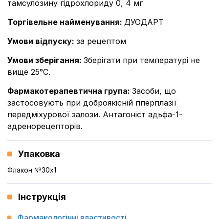
тамсулозину гідрохлориду 0, 4 мг
Торгівельне найменування
:
ДУОДАРТ
Умови відпуску
:
за рецептом
Умови зберігання
:
Зберігати при температурі не
вище 25°С.
Фармакотерапевтична група
:
Засоби, що
застосовують при доброякісній гіперплазії
передміхурової залози. Антагоніст адьфа-1-
адренорецепторів.
Упаковка
Флакон №30x1
Інструкція
Фармакологічні властивості