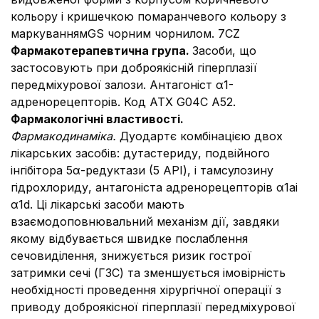
кольору і кришечкою помаранчевого кольору з
маркуваннямGS чорним чорнилом.
7CZ
Фармакотерапевтична група.
Засоби, що
застосовують при доброякісній гіперплазії
передміхурової залози. Антагоніст α1-
адренорецепторів. Код АТХ G04C А52.
Фармакологічні властивості.
Фармакодинаміка.
Дуодартє комбінацією двох
лікарських засобів: дутастериду, подвійного
інгібітора 5α-редуктази (5 АРІ), і тамсулозину
гідрохлориду, антагоніста адренорецепторів α1аі
α1d. Ці лікарські засоби мають
взаємодоповнювальний механізм дії, завдяки
якому відбувається швидке послаблення
сечовиділення, знижується ризик гострої
затримки сечі (ГЗС) та зменшується імовірність
необхідності проведення хірургічної операції з
приводу доброякісної гіперплазії передміхурової