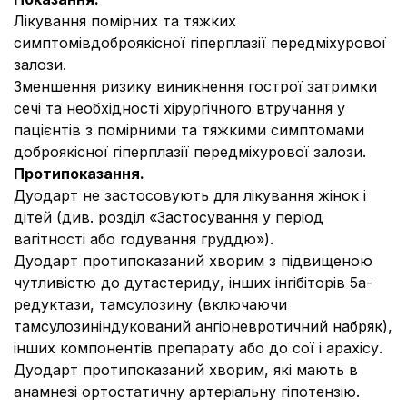
Лікування помірних та тяжких
симптомівдоброякісної гіперплазії передміхурової
залози.
Зменшення ризику виникнення гострої затримки
сечі та необхідності хірургічного втручання у
пацієнтів з помірними та тяжкими симптомами
доброякісної гіперплазії передміхурової залози.
Протипоказання.
Дуодарт не застосовують для лікування жінок і
дітей (див. розділ «Застосування у період
вагітності або годування груддю»).
Дуодарт протипоказаний хворим з підвищеною
чутливістю до дутастериду, інших інгібіторів 5a-
редуктази, тамсулозину (включаючи
тамсулозиніндукований ангіоневротичний набряк),
інших компонентів препарату або до сої і арахісу.
Дуодарт протипоказаний хворим, які мають в
анамнезі ортостатичну артеріальну гіпотензію.