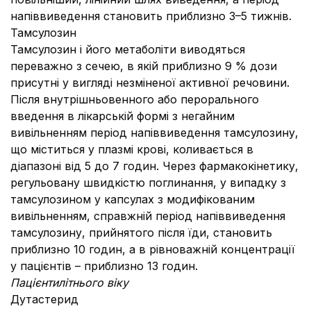
напіввиведення становить приблизно 3–5 тижнів.
Тамсулозин
Тамсулозин і його метаболіти виводяться
переважно з сечею, в якій приблизно 9 % дози
присутні у вигляді незміненої активної речовини.
Після внутрішньовенного або перорального
введення в лікарській формі з негайним
вивільненням період напіввиведення тамсулозину,
що міститься у плазмі крові, коливається в
діапазоні від 5 до 7 годин. Через фармакокінетику,
регульовану швидкістю поглинання, у випадку з
тамсулозином у капсулах з модифікованим
вивільненням, справжній період напіввиведення
тамсулозину, прийнятого після їди, становить
приблизно 10 годин, а в рівноважній концентрації
у пацієнтів – приблизно 13 годин.
Пацієнтилітнього віку
Дутастерид