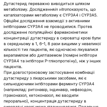
Дутастерид переважно виводиться шляхом
метаболізму. Дослідження
in vitro
показують, що
каталізаторами метаболізму є CYP3A4 і CYP3A5.
Офіційні дослідження взаємодії з активними
інгібіторами CYP3A4 не проводилися. Протев
дослідженні популяційної фармакокінетики
концентрації дутастериду в сироватці крові були
в середньому в 1, 6–1, 8 рази вищими у невеликої
кількості тих пацієнтів, які одночасно лікувалися
верапамілом або дилтіаземом (помірні інгібітори
CYP3A4 та інгібітори P-глікопротеїну), ніж у інших
пацієнтів.
При довгостроковому застосуванні комбінації
дутастериду з лікарськими засобами, які є
сильнодіючими інгібіторами ферменту CYP3A4
(наприклад: ритонавір, індинавір, нефазодон,
ітраконазол, кетоконазол, які вводили
перорально), концентрація дутастериду в
сироватці крові може підвищуватися. Подальше