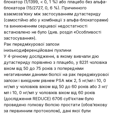
блокатор (1/1399, < 0, 1 %) або плацебо без альфа-
блокатора (15/2727, 0, 6 %). Причинного
взаємозв’язку між застосуванням дутастериду
(самостійно або у комбінації з альфа-блокаторами)
та виникненням серцевої недостатності
встановлено не було (див. розділ «Особливості
застосування»).
Рак передміхурової залози
інизькодиференційовані пухлини
У 4-річному дослідженні, в якому вивчали дію
дутастериду порівняно з плацебо, у 8231 чоловіка
віком від 50 до 75 років з попередніми
негативними даними біопсії на рак передміхурової
залози і вихідним рівнем PSA між 2, 5 нг/мл і 10, 0
нг/мл у чоловіків віком від 50 до 60 років або 3 нг/
мл і 10, 0 нг/мл у чоловіків віком від 60 років
(дослідження REDUCE) 6706 суб’єктам було
проведено голкову біопсію простати (обов’язкову
за первинним протоколом), дані якої були