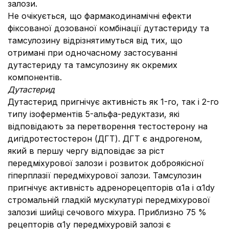
залози.
Не очікується, що фармакодинамічні ефекти
фіксованої дозованої комбінації дутастериду та
тамсулозину відрізнятимуться від тих, що
отримані при одночасному застосуванні
дутастериду та тамсулозину як окремих
компонентів.
Дутастерид
Дутастерид пригнічує активність як 1-го, так і 2-го
типу ізоферментів 5-альфа-редуктази, які
відповідають за перетворення тестостерону на
дигідротестостерон (ДГТ). ДГТ є андрогеном,
який в першу чергу відповідає за ріст
передміхурової залози і розвиток доброякісної
гіперплазії передміхурової залози. Тамсулозин
пригнічує активність адренорецепторів α1а і α1dу
стромальній гладкій мускулатурі передміхурової
залозиі шийці сечового міхура. Приблизно 75 %
рецепторів α1у передміхуровій залозі є