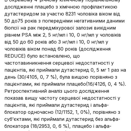
дослідженні плацебо з хімічною профілактикою
дутастеридом за участю 8231 чоловіка віком від
50 до75 років з попередніми негативними даними
біопсії на рак передміхурової залозиі вихідним
рівнем PSA між 2, 5 нг/мл і 10, 0 нг/мл у чоловіків
від 50 до 60 років або 3 нг/мл і 10, 0 нг/мл у
чоловіків віком понад 60 років (дослідження
REDUCE) було встановлено, що
частотавиникнення серцевої недостатності у
пацієнтів, які приймали дутастерид 0, 5 мг 1 раз на
день (30/4105, 0, 7 %), була вищою порівняно з
пацієнтами, які приймали плацебо(16/4126, 0, 4 %).
Ретроспективний аналіз цього дослідження
показав вищу частоту серцевої недостатності у
пацієнтів, які приймали дутастерид і альфа-
блокатор одночасно (12/1152, 1, 0%), порівняно з
суб'єктами, які приймали дутастерид без альфа-
блокатора (18/2953, 0, 6 %), плацебо і альфа-