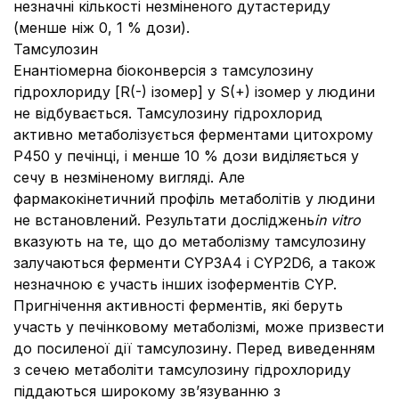
незначні кількості незміненого дутастериду
(менше ніж 0, 1 % дози).
Тамсулозин
Енантіомерна біоконверсія з тамсулозину
гідрохлориду [R(-) ізомер] у S(+) ізомер у людини
не відбувається. Тамсулозину гідрохлорид
активно метаболізується ферментами цитохрому
P450 у печінці, і менше 10 % дози виділяється у
сечу в незміненому вигляді. Але
фармакокінетичний профіль метаболітів у людини
не встановлений. Результати досліджень
in vitro
вказують на те, що до метаболізму тамсулозину
залучаються ферменти CYP3A4 і CYP2D6, а також
незначною є участь інших ізоферментів CYP.
Пригнічення активності ферментів, які беруть
участь у печінковому метаболізмі, може призвести
до посиленої дії тамсулозину. Перед виведенням
з сечею метаболіти тамсулозину гідрохлориду
піддаються широкому зв’язуванню з