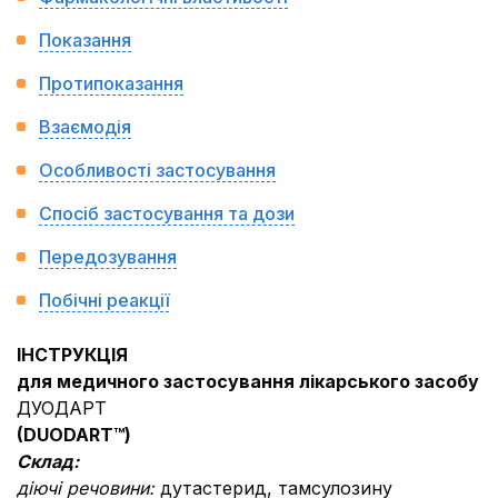
Показання
Протипоказання
Взаємодія
Особливості застосування
Спосіб застосування та дози
Передозування
Побічні реакції
ІНСТРУКЦІЯ
для медичного застосування лікарського засобу
ДУОДАРТ
(DUODART™)
Склад:
діючі речовини:
дутастерид, тамсулозину