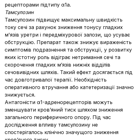
рецепторами підтипу α1а.
Тамсулозин
Тамсулозин підвищує максимальну швидкість
току сечі за рахунок зниження тонусу гладких
м'язів уретри і передміхурової залози, що усуває
обструкцію. Препарат також знижує вираженість
симптомів подразнення та обструкції, у розвитку
яких істотну роль відіграє нетримання сечі та
скорочення гладких м’язів нижніх відділів
сечовивідних шляхів. Такий ефект досягається під
час довготривалої терапії. Необхідність
оперативного втручання або катетеризації значно
знижується.
Антагоністи α1-адренорецепторів можуть
зменшувати кров’яний тиск шляхом зниження
загального периферичного опору. Під час
дослідження впливу тамсулозину не
спостерігалось клінічно значущого зниження
кров’яного тиску.