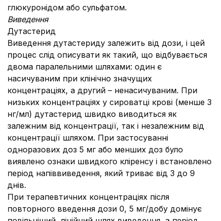
глюкуронідом або сульфатом.
Виведення
Дутастерид
Виведення дутастериду залежить від дози, і цей
процес слід описувати як такий, що відбувається
двома паралельними шляхами: один є
насичуваним при клінічно значущих
концентраціях, а другий – ненасичуваним. При
низьких концентраціях у сироватці крові (менше 3
нг/мл) дутастерид швидко виводиться як
залежним від концентрації, так і незалежним від
концентрації шляхом. При застосуванні
одноразових доз 5 мг або менших доз було
виявлено ознаки швидкого кліренсу і встановлено
період напіввиведення, який триває від 3 до 9
днів.
При терапевтичних концентраціях після
повторного введення дози 0, 5 мг/добу домінує
повільніший, лінійний шлях виведення, а період