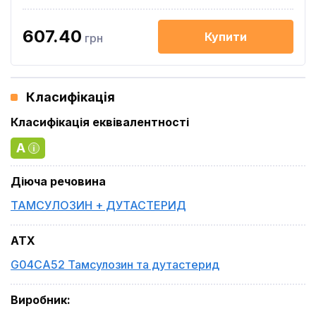
607.40
Купити
грн
Класифікація
Класифікація еквівалентності
A
Діюча речовина
ТАМСУЛОЗИН + ДУТАСТЕРИД
ATX
G04CA52 Тамсулозин та дутастерид
Виробник
: