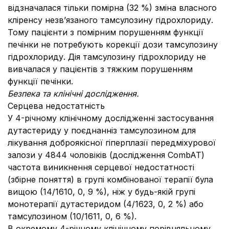
відзначалася тільки помірна (32 %) зміна власного
кліренсу незв’язаного тамсулозину гідрохлориду.
Тому пацієнти з помірним порушенням функції
печінки не потребують корекції дози тамсулозину
гідрохлориду. Дія тамсулозину гідрохлориду не
вивчалася у пацієнтів з тяжким порушенням
функції печінки.
Безпека та клінічні дослідження.
Серцева недостатність
У 4-річному клінічному дослідженні застосування
дутастериду у поєднанніз тамсулозином для
лікування доброякісної гіперплазії передміхурової
залози у 4844 чоловіків (дослідження CombAT)
частота виникнення серцевої недостатності
(збірне поняття) в групі комбінованої терапії була
вищою (14/1610, 0, 9 %), ніж у будь-якій групі
монотерапії дутастеридом (4/1623, 0, 2 %) або
тамсулозином (10/1611, 0, 6 %).
В окремому 4-річному клінічному порівняльному