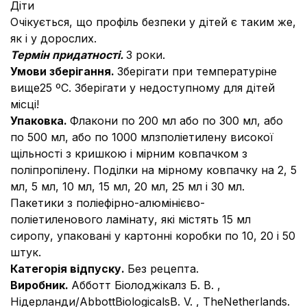
Діти
Очікується, що профіль безпеки у дітей є таким же,
як і у дорослих.
Термін придатності.
3 роки.
Умови зберігання.
Зберігати при температуріне
вище25 ºС. Зберігати у недоступному для дітей
місці!
Упаковка.
Флакони по 200 мл або по 300 мл, або
по 500 мл, або по 1000 млзполіетилену високої
щільності з кришкою і мірним ковпачком з
поліпропілену. Поділки на мірному ковпачку на 2, 5
мл, 5 мл, 10 мл, 15 мл, 20 мл, 25 мл і 30 мл.
Пакетики з поліефірно-алюмінієво-
поліетиленового ламінату, які містять 15 мл
сиропу, упаковані у картонні коробки по 10, 20 і 50
штук.
Категорія відпуску.
Без рецепта.
Виробник.
Абботт Біолоджікалз Б. В. ,
Нідерланди/AbbottBiologicalsB. V. , TheNetherlands.