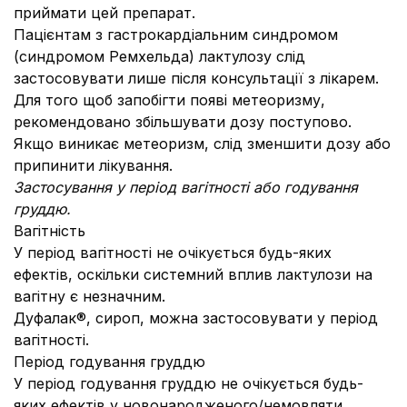
приймати цей препарат.
Пацієнтам з гастрокардіальним синдромом
(синдромом Ремхельда) лактулозу слід
застосовувати лише після консультації з лікарем.
Для того щоб запобігти появі метеоризму,
рекомендовано збільшувати дозу поступово.
Якщо виникає метеоризм, слід зменшити дозу або
припинити лікування.
Застосування у період вагітності або годування
груддю.
Вагітність
У період вагітності не очікується будь-яких
ефектів, оскільки системний вплив лактулози на
вагітну є незначним.
Дуфалак®, сироп, можна застосовувати у період
вагітності.
Період годування груддю
У період годування груддю не очікується будь-
яких ефектів у новонародженого/немовляти,