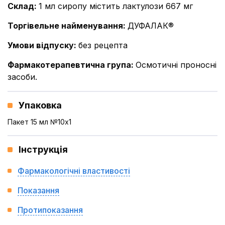
Склад
:
1 мл сиропу містить лактулози 667 мг
Торгівельне найменування
:
ДУФАЛАК®
Умови відпуску
:
без рецепта
Фармакотерапевтична група
:
Осмотичні проносні
засоби.
Упаковка
Пакет 15 мл №10x1
Інструкція
Фармакологічні властивості
Показання
Протипоказання