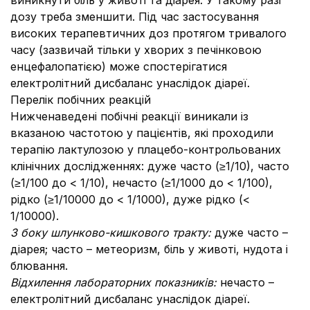
виникнути біль у животі та діарея. У такому разі
дозу треба зменшити. Під час застосування
високих терапевтичних доз протягом тривалого
часу (зазвичай тільки у хворих з печінковою
енцефалопатією) може спостерігатися
електролітний дисбаланс унаслідок діареї.
Перелік побічних реакцій
Нижченаведені побічні реакції виникали із
вказаною частотою у пацієнтів, які проходили
терапію лактулозою у плацебо-контрольованих
клінічних дослідженнях: дуже часто (≥1/10), часто
(≥1/100 до < 1/10), нечасто (≥1/1000 до < 1/100),
рідко (≥1/10000 до < 1/1000), дуже рідко (<
1/10000).
З боку шлунково-кишкового тракту:
дуже часто –
діарея; часто – метеоризм, біль у животі, нудота і
блювання.
Відхилення лабораторних показників:
нечасто –
електролітний дисбаланс унаслідок діареї.