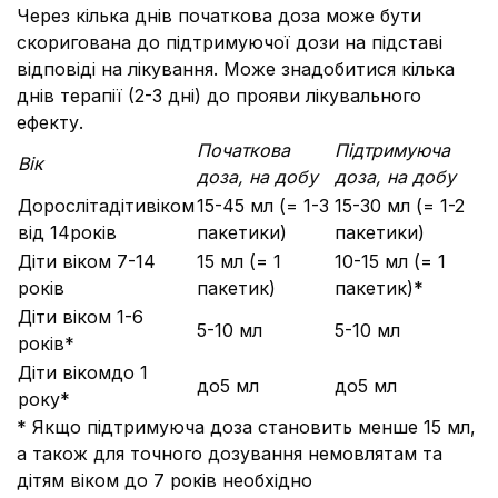
Через кілька днів початкова доза може бути
скоригована до підтримуючої дози на підставі
відповіді на лікування. Може знадобитися кілька
днів терапії (2-3 дні) до прояви лікувального
ефекту.
Початкова
Підтримуюча
Вік
доза
, на добу
доза
, на добу
Дорослітадітивіком
15-45 мл (= 1-3
15-30 мл (= 1-2
від 14років
пакетики)
пакетики)
Діти віком 7-14
15 мл (= 1
10-15 мл (= 1
років
пакетик)
пакетик)*
Діти віком 1-6
5-10 мл
5-10 мл
років*
Діти вікомдо 1
до5 мл
до5 мл
року*
* Якщо підтримуюча доза становить менше 15 мл,
а також для точного дозування немовлятам та
дітям віком до 7 років необхідно