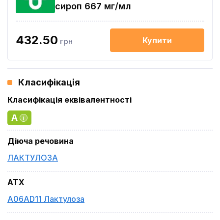
сироп 667 мг/мл
432.50
Купити
грн
Класифікація
Класифікація еквівалентності
A
Діюча речовина
ЛАКТУЛОЗА
ATX
A06AD11 Лактулоза