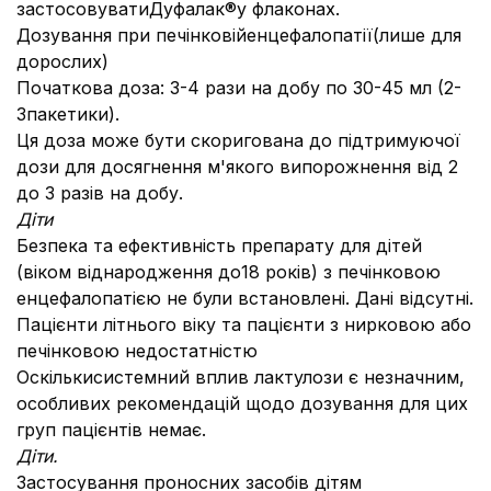
застосовуватиДуфалак®у флаконах.
Дозування при печінковійенцефалопатії(лише для
дорослих)
Початкова доза: 3-4 рази на добу по 30-45 мл (2-
3пакетики).
Ця доза може бути скоригована до підтримуючої
дози для досягнення м'якого випорожнення від 2
до 3 разів на добу.
Діти
Безпека та ефективність препарату для дітей
(віком віднародження до18 років) з печінковою
енцефалопатією не були встановлені. Дані відсутні.
Пацієнти літнього віку та пацієнти з нирковою або
печінковою недостатністю
Оскількисистемний вплив лактулози є незначним,
особливих рекомендацій щодо дозування для цих
груп пацієнтів немає.
Діти.
Застосування проносних засобів дітям