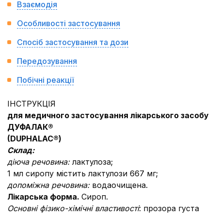
Взаємодія
Особливості застосування
Спосіб застосування та дози
Передозування
Побічні реакції
ІНСТРУКЦІЯ
для медичного застосування лікарського засобу
ДУФАЛАК®
(DUPHALAC®)
Склад:
діюча речовина:
лактулоза;
1 мл сиропу містить лактулози 667 мг;
допоміжна речовина:
водаочищена.
Лікарська форма.
Сироп.
Основні фізико-хімічні властивості
: прозора густа