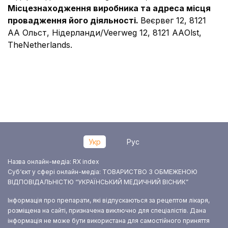
Місцезнаходження виробника та адреса місця
провадження його діяльності.
Веєрвег 12, 8121
АА Ольст, Нідерланди/Veerweg 12, 8121 ААOlst,
TheNetherlands.
Укр
Рус
Назва онлайн-медіа: RX index
Суб‘єкт у сфері онлайн-медіа: ТОВАРИСТВО З ОБМЕЖЕНОЮ
ВІДПОВІДАЛЬНІСТЮ “УКРАЇНСЬКИЙ МЕДИЧНИЙ ВІСНИК”
Інформація про препарати, які відпускаються за рецептом лікаря,
розміщена на сайті, призначена виключно для спеціалістів. Дана
інформація не може бути використана для самостійного приняття