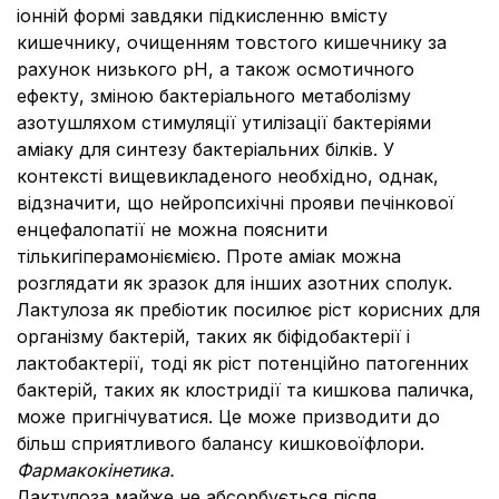
іонній формі завдяки підкисленню вмісту
кишечнику, очищенням товстого кишечнику за
рахунок низького рН, а також осмотичного
ефекту, зміною бактеріального метаболізму
азотушляхом стимуляції утилізації бактеріями
аміаку для синтезу бактеріальних білків. У
контексті вищевикладеного необхідно, однак,
відзначити, що нейропсихічні прояви печінкової
енцефалопатії не можна пояснити
тількигіперамоніємією. Проте аміак можна
розглядати як зразок для інших азотних сполук.
Лактулоза як пребіотик посилює ріст корисних для
організму бактерій, таких як біфідобактерії і
лактобактерії, тоді як ріст потенційно патогенних
бактерій, таких як клостридії та кишкова паличка,
може пригнічуватися. Це може призводити до
більш сприятливого балансу кишковоїфлори.
Фармакокінетика.
Лактулоза майже не абсорбується після