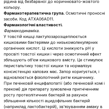
рідина від безбарвної до коричнювато-жовтого
кольору.
Фармакотерапевтична група.
Осмотичні проносні
засоби. Код АТХА06АD11.
Фармакологічні властивості.
Фармакодинаміка.
У товстій кишці лактулозарозщеплюється
кишковими бактеріями до низькомолекулярних
органічних кислот. Ці кислоти знижують рН у
просвіті товстої кишки і через осмотичний ефект
збільшують об’єм кишкового вмісту. Це стимулює
перистальтику товстої кишки та нормалізує
консистенцію калових мас. Запор коригується, і
відновлюється фізіологічний ритм кишечнику.
При печінковій енцефалопатії (або печінковій комі і
прекомі) дія препарату зумовлена пригніченням
росту протеолітичних бактерій за рахунок
збільшення кількості ацидофільних бактерій
(наприклад лактобактерій), зв'язуванням аміаку в