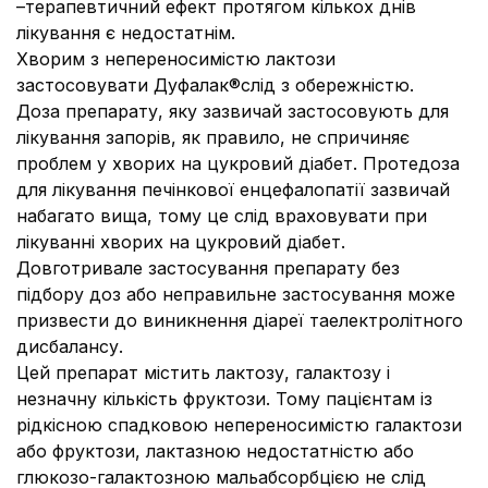
–терапевтичний ефект протягом кількох днів
лікування є недостатнім.
Хворим з непереносимістю лактози
застосовувати Дуфалак®слід з обережністю.
Доза препарату, яку зазвичай застосовують для
лікування запорів, як правило, не спричиняє
проблем у хворих на цукровий діабет. Протедоза
для лікування печінкової енцефалопатії зазвичай
набагато вища, тому це слід враховувати при
лікуванні хворих на цукровий діабет.
Довготривале застосування препарату без
підбору доз або неправильне застосування може
призвести до виникнення діареї таелектролітного
дисбалансу.
Цей препарат містить лактозу, галактозу і
незначну кількість фруктози. Тому пацієнтам із
рідкісною спадковою непереносимістю галактози
або фруктози, лактазною недостатністю або
глюкозо-галактозною мальабсорбцією не слід