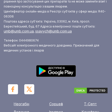
рішення про застосування цих препаратів та не може замінити візит і
повноцінну консультацію з вашим лікарем.
Ідентифікатор онлайн-медіа в Реєстрі суб‘єктів у сфері медіа: R40-
06306
Поштова адреса суб‘єкта: Україна, 03062, м. Київ, просп.
Берестейський, буд. 67
Адреса електронної пошти суб’єкта:
umb@umb.com.ua
ssavych@umb.com.ua
,
Телефон: 0444980674
Вебсайт електронного медичного довідника. Призначений для
медичних установ і лікарів
Неогабін
Сорцеф
Т-Септ
Виданол
Імупрет
Канефрон