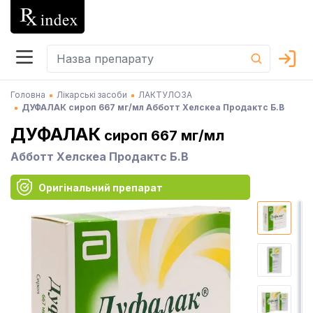
Головна
Лікарські засоби
ЛАКТУЛОЗА
ДУФАЛАК сироп 667 мг/мл Абботт Хелскеа Продактс Б.В
ДУФАЛАК
сироп 667 мг/мл
Абботт Хелскеа Продактс Б.В
Оригінальний препарат