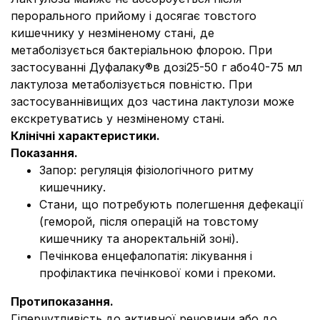
перорального прийому і досягає товстого
кишечнику у незміненому стані, де
метаболізується бактеріальною флорою. При
застосуванні Дуфалаку®в дозі25-50 г або40-75 мл
лактулоза метаболізується повністю. При
застосуваннівищих доз частина лактулози може
екскретуватись у незміненому стані.
Клінічні характеристики.
Показання.
Запор: регуляція фізіологічного ритму
кишечнику.
Стани, що потребують полегшення дефекації
(геморой, після операцій на товстому
кишечнику та аноректальній зоні).
Печінкова енцефалопатія: лікування і
профілактика печінкової коми і прекоми.
Протипоказання.
Гіперчутливість до активної речовини або до