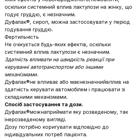
оскільки системний вплив лактулози на жінку, що
годує груддю, є незначним.
Дуфалак®, сироп, можна застосовувати у період
годування груддю.
Фертильність
Не очікується будь-яких ефектів, оскільки
системний вплив лактулози є незначним.
Здатність впливати на швидкість реакції при
керуванні автотранспортом або іншими
механізмами.
Дуфалак®не впливає або маєнезначнийвплив на
здатність керувати автомобілем і працювати зі
складними механізмами.
Спосіб застосування та дози.
Дуфалак®можнаприймати яку розведеному, так
інерозведеному вигляді.
Дозу потрібно коригувати відповідно до
індивідуальних потреб пацієнта.