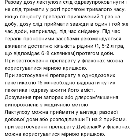
Разову дозу лактулози слід одразупроковтнути і
не слід тримати у роті протягом тривалого часу.
Якщо пацієнту препарат призначений 1 раз на
добу, дозу слід приймати завжди в один і той же
час доби, наприклад, під час сніданку. Під час
терапії проносними засобами рекомендується
вживати достатню кількість рідини (1, 5-2 літра,
що відповідає 6-8 склянкам)протягом доби.
При застосуванні препарату у флаконах можна
користуватися мірною кришкою.
При застосуванні препарату в однодозових
пакетикахпо 15 млнеобхідно відірвати кутик
пакетика і одразу вжити його вміст.
Дозування при запорах або длярозм'якшення
випорожнень з медичною метою
Лактулозу можна приймати у вигляді разової
добової дози або розподіливши її на 2 прийоми,
при застосуванні препарату Дуфалак® у флаконах
можна користуватися мірною кришкою.