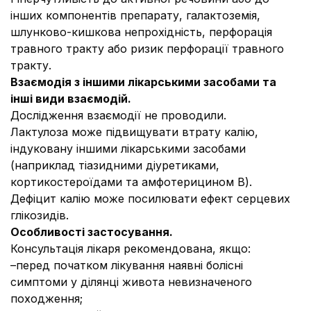
інших компонентів препарату, галактоземія,
шлунково-кишкова непрохідність, перфорація
травного тракту або ризик перфорації травного
тракту.
Взаємодія з іншими лікарськими засобами та
інші види взаємодій.
Дослідження взаємодії не проводили.
Лактулоза може підвищувати втрату калію,
індуковану іншими лікарськими засобами
(наприклад тіазидними діуретиками,
кортикостероїдами та амфотерицином В).
Дефіцит калію може посилювати ефект серцевих
глікозидів.
Особливості застосування.
Консультація лікаря рекомендована, якщо:
–перед початком лікування наявні болісні
симптоми у ділянці живота невизначеного
походження;