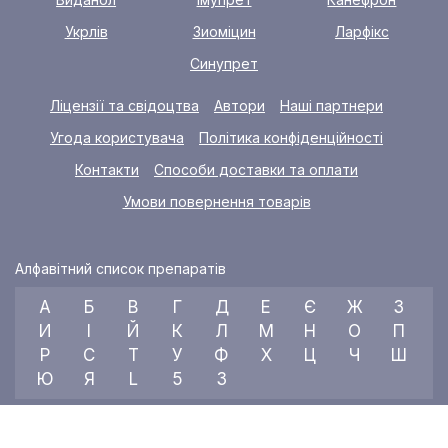
Укрлів
Зиоміцин
Ларфікс
Синупрет
Ліцензії та свідоцтва
Автори
Наші партнери
Угода користувача
Політика конфіденційності
Контакти
Способи доставки та оплати
Умови повернення товарів
Алфавітний список препаратів
А
Б
В
Г
Д
Е
Є
Ж
З
И
І
Й
К
Л
М
Н
О
П
Р
С
Т
У
Ф
Х
Ц
Ч
Ш
Ю
Я
L
5
3
© 2026 RX index, ТОВ «УКРАЇНСЬКИЙ МЕДИЧНИЙ ВІСНИК»
Всі права захищені.