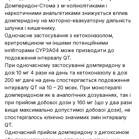
Домперидон-Стома з м-холінолітиками і
наркотичними анальгетиками знижується вплив
домперидону на моторно-евакуаторну діяльність
шлунка і кишечнику.
Одночасне застосування з кетоконазолом,
еритроміцином чи іншими потенційними
інгібіторами CYP3A04 може призводити до
подовження інтервалу QT.
При одночасному застосуванні домперидону в
дозі 10 мг 4 рази на день та кетоконазолу в дозі
200 мг двічі на день спостерігається подовження
інтервалу QT на 10 – 20 мсек. При монотерапії
домперидоном як в аналогічних дозуваннях, так і
при прийомі добової дози у 160 мг (що у два рази
вище максимально допустимої добової дози), не
спостерігалось клінічно значимих змін інтервалу
QT.
Одночасний прийом домперидону з дигоксином