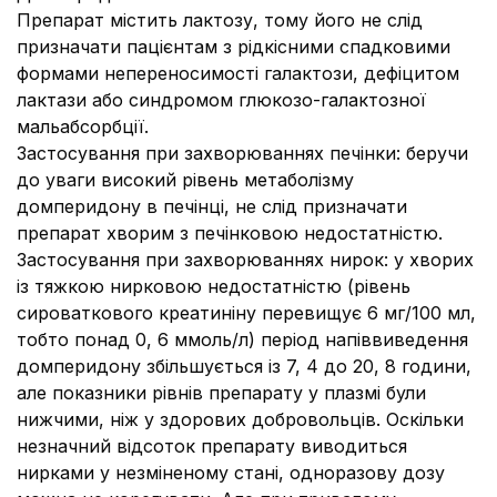
Препарат містить лактозу, тому його не слід
призначати пацієнтам з рідкісними спадковими
формами непереносимості галактози, дефіцитом
лактази або синдромом глюкозо-галактозної
мальабсорбції.
Застосування при захворюваннях печінки:
беручи
до уваги високий рівень метаболізму
домперидону в печінці, не слід призначати
препарат хворим з печінковою недостатністю.
Застосування при захворюваннях нирок:
у хворих
із тяжкою нирковою недостатністю (рівень
сироваткового креатиніну перевищує 6 мг/100 мл,
тобто понад 0, 6 ммоль/л) період напіввиведення
домперидону збільшується із 7, 4 до 20, 8 години,
але показники рівнів препарату у плазмі були
нижчими, ніж у здорових добровольців. Оскільки
незначний відсоток препарату виводиться
нирками у незміненому стані, одноразову дозу