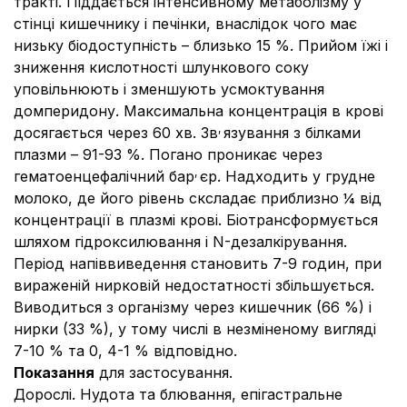
тракті. Піддається інтенсивному метаболізму у
стінці кишечнику і печінки, внаслідок чого має
низьку біодоступність – близько 15 %. Прийом їжі і
зниження кислотності шлункового соку
уповільнюють і зменшують усмоктування
домперидону. Максимальна концентрація в крові
,
досягається через 60 хв. Зв
язування з білками
плазми – 91-93 %. Погано проникає через
,
гематоенцефалічний бар
єр. Надходить у грудне
молоко, де його рівень сксладає приблизно ¼ від
концентрації в плазмі крові. Біотрансформується
шляхом гідроксилювання і N-дезалкірування.
Період напіввиведення становить 7-9 годин, при
вираженій нирковій недостатності збільшується.
Виводиться з організму через кишечник (66 %) і
нирки (33 %), у тому числі в незміненому вигляді
7-10 % та 0, 4-1 % відповідно.
Показання
для застосування.
Дорослі.
Нудота та блювання, епігастральне