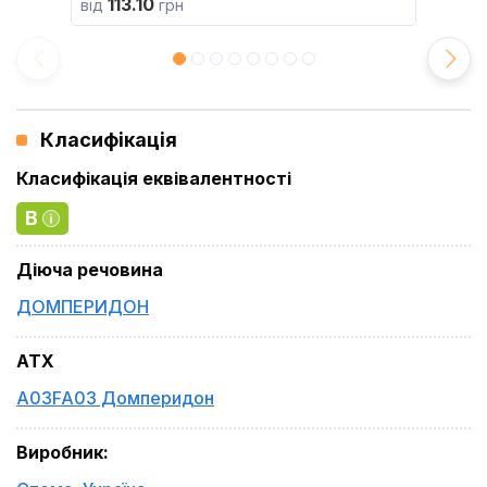
113.10
від
грн
Класифікація
Класифікація еквівалентності
B
Діюча речовина
ДОМПЕРИДОН
ATX
A03FA03 Домперидон
Виробник
: