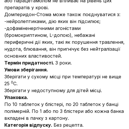
або парацетамолом не впливає на рівень цих
препаратів у крові.
Домперидон-Стома може також поєднуватися з:
-
нейролептиками, дію яких він підсилює;
-
дофаміненергічними агоністами
(бромокриптином, L-допою), небажані
периферичні дії яких, такі як порушення травлення,
нудота, блювання, він пригнічує без нейтралізації
основних властивостей.
Термін придатності.
3 роки.
Умови зберігання.
Зберігати у сухому місці при температурі не вище
0
25
С.
Зберігати у недоступному для дітей місці.
Упаковка.
По 10 таблеток у блістері, по 20 таблеток у банці
полімерній. По 1 або по 3 блістери або кожна банка
вкладені в пачку з картону.
Категорія відпуску.
Без рецепта.