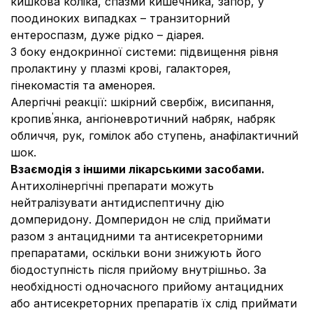
кишкова коліка, спазми кишечника, запор, у
поодиноких випадках – транзиторний
ентероспазм, дуже рідко – діарея.
З боку ендокринної системи
: підвищення рівня
пролактину у плазмі крові, галакторея,
гінекомастія та аменорея.
Алергічні реакції
: шкірний свербіж, висипання,
'
кропив
янка, ангіоневротичний набряк, набряк
обличчя, рук, гомілок або ступень, анафілактичний
шок.
Взаємодія з іншими лікарськими засобами.
Антихолінергічні препарати можуть
нейтралізувати антидиспептичну дію
домперидону. Домперидон не слід приймати
разом з антацидними та антисекреторними
препаратами, оскільки вони знижують його
біодоступність після прийому внутрішньо. За
необхідності одночасного прийому антацидних
або антисекреторних препаратів їх слід приймати