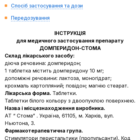
Спосіб застосування та дози
Передозування
ІНСТРУКЦІЯ
для медичного застосування препарату
ДОМПЕРИДОН-СТОМА
Склад лікарського засобу:
діюча речовина:
домперидон;
1 таблетка містить домперидону 10 мг;
допоміжні речовини:
лактоза, моногідрат;
крохмаль картопляний; повідон; магнію стеарат.
Лікарська форма.
Таблетки.
Таблетки білого кольору з двоопуклою поверхнею.
Назва і місцезнаходження виробника.
АТ “ Стома” . Україна, 61105, м. Харків, вул.
Ньютона, 3.
Фармакотерапевтична група.
Стимулятори перистальтики (пропульсанти). Код