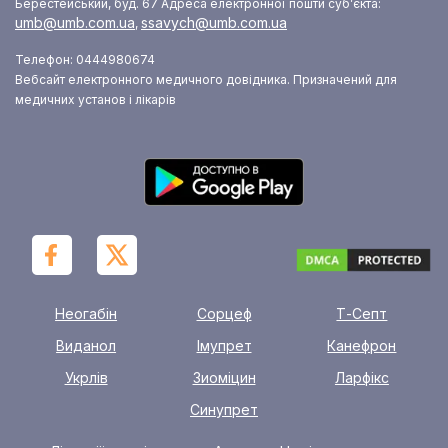
Берестейський, буд. 67
Адреса електронної пошти суб’єкта:
umb@umb.com.ua
ssavych@umb.com.ua
,
Телефон: 0444980674
Вебсайт електронного медичного довідника. Призначений для
медичних установ і лікарів
Неогабін
Сорцеф
Т-Септ
Виданол
Імупрет
Канефрон
Укрлів
Зиоміцин
Ларфікс
Синупрет