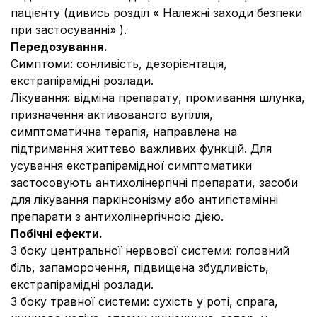
пацієнту (дивись розділ « Належні заходи безпеки
при застосуванні» ).
Передозування.
Симптоми:
сонливість, дезорієнтація,
екстрапірамідні розлади.
Лікування:
відміна препарату, промивання шлунка,
призначення активованого вугілля,
симптоматична терапія, направлена на
підтримання життєво важливих функцій. Для
усування екстрапірамідної симптоматики
застосовують антихолінергічні препарати, засоби
для лікування паркінсонізму або антигістамінні
препарати з антихолінергічною дією.
Побічні ефекти.
З боку центральної нервової системи
: головний
біль, запаморочення, підвищена збудливість,
екстрапірамідні розлади.
З боку травної системи:
сухість у роті, спрага,