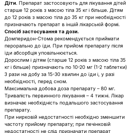
Діти
. Препарат застосовують для лікування дітей
старше 12 років з масою тіла 35 кг і більше. Дітям
до 12 років з масою тіла до 35 кг при необхідності
призначають препарат в іншій лікарській формі.
Спосіб застосування та дози.
Домперидон-Стома рекомендується приймати
перорально до їди. При прийомі препарату після
їди абсорбція уповільнюється.
Дорослим і дітям (старше 12 років з масою тіла 35
кг і більше) призначають по 10-20 мг (1-2 таблетки)
3 рази на добу за 15-30 хвилин до їди і, у разі
необхідності, перед сном.
Максимальна добова доза препарату – 80 мг.
Тривалість первинного лікування – 4 тижні. Лікар
визначає необхідність подальшого застосування
препарату.
При нирковій недостатності необхідно зменшити
частоту прийому препарату; при печінковій
недостатності не слід призначати препарат