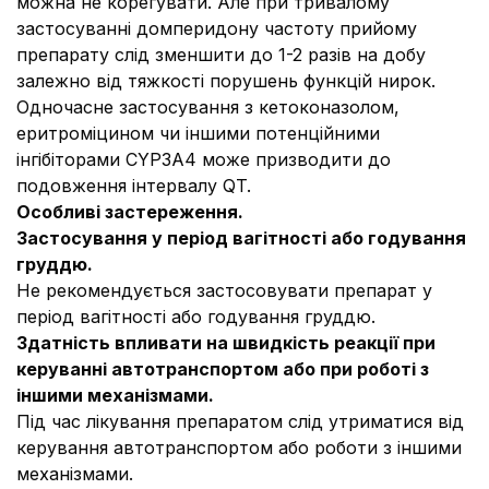
можна не корегувати. Але при тривалому
застосуванні домперидону частоту прийому
препарату слід зменшити до 1-2 разів на добу
залежно від тяжкості порушень функцій нирок.
Одночасне застосування з кетоконазолом,
еритроміцином чи іншими потенційними
інгібіторами CYP3A4 може призводити до
подовження інтервалу QT.
Особливі застереження.
Застосування у період вагітності або годування
груддю.
Не рекомендується застосовувати препарат у
період вагітності або годування груддю.
Здатність впливати на швидкість реакції при
керуванні автотранспортом або при роботі з
іншими механізмами.
Під час лікування препаратом слід утриматися від
керування автотранспортом або роботи з іншими
механізмами.