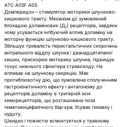
АТС А03F A03.
Домперидон – стимулятор моторики шлунково-
кишкового тракту. Механізм дії зумовлений
блокадою допамінових (Д
) рецепторів, завдяки
2
чому усувається інгібуючий вплив допаміну на
моторну функцію шлунково-кишкового тракту.
Збільшує тривалість перистальтичних скорочень
антрального відділу шлунка і дванадцятипалої
кишки, прискорює моторику шлунка, підвищує
тонус нижнього сфінктера стравоходу. Не
впливає на шлункову секрецію. Має
протиблювотну дію, що зумовлена сполученням
гастрокінетичного ефекту і антагонізму до
рецепторів допаміну в тригерній зоні
хеморецепторів, що розташована поза
,
гематоенцефалічного бар
єра. Усуває гикавку і
нудоту.
Швидко і повністю всмоктується у травному