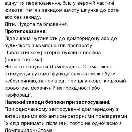
відчуття переповнення, біль у верхній частині
живота, печія з закидом вмісту шлунка до рота
або без закиду.
Діти.
Нудота та блювання.
Протипоказання.
Підвищена чутливість до домперидону або до
будь-якого з компонентів препарату.
Пролактин-секреторна пухлина гіпофіза
(пролактинома).
Не застосовувати Домперидон-Стома, якщо
стимуляція рухомої функції шлунка може бути
небезпечною, наприклад, при шлунково-кишковій
кровотечі, механічній непрохідності або
перфорації.
Належні заходи безпеки при застосуванні.
При одночасному застосуванні домперидону з
антацидними або антисекреторними препаратами
їх слід приймати після їди, тобто не одночасно з
Домперидон-Стома.