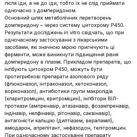
після їди, а не до їди, тобто їх не слід приймати
одночасно з домперидоном.
Основний шлях метаболічних перетворень
домперидону – через систему цитохрому Р450.
Результати досліджень
in vitro
свідчать, що при
одночасному застосуванні з лікарськими
засобами, які значною мірою пригнічують ці
ферменти, може виникнути підвищення рівня
домперидону в плазмі. Прикладом препаратів, що
інгібують цитохром Р450, можуть бути
протигрибкові препарати азолового ряду
(флюконазол, інтраконазол, кетоконазол,
воріконазол), антибіотики групи макролідів
(кларитроміцин, еритроміцин), інгібітори ВІЛ-
протеази (ампренавір, атазанавір, фозампренавір,
індінавір, нелфінавір, рітонавір, саквінавір),
антагоністи кальцію (дилтіазем, верапаміл),
аміодарон, апрепітант, нефазодон, телітроміцин.
При одночасному застосуванні препарату