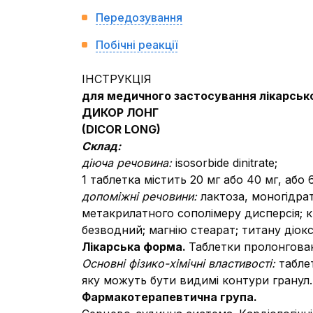
Передозування
Побічні реакції
ІНСТРУКЦІЯ
для медичного застосування лікарськ
ДИКОР ЛОНГ
(
DIСOR LONG)
Склад:
діюча речовина:
isosorbide dinitrate;
1 таблетка містить 20 мг або 40 мг, або 
допоміжні речовини:
лактоза, моногідра
метакрилатного сополімеру дисперсія; к
безводний; магнію стеарат; титану діокс
Лікарська форма.
Таблетки пролонговано
Основні фізико-хімічні властивості:
табле
яку можуть бути видимі контури гранул.
Фармакотерапевтична група.