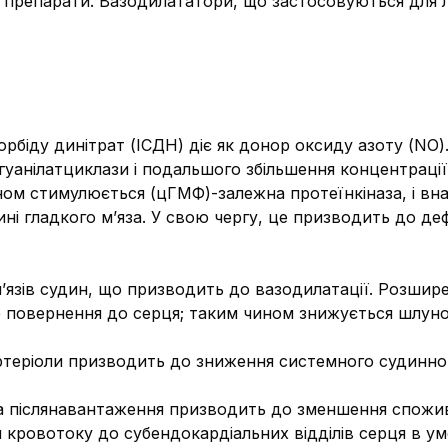
 препарати. Вазодилататори, що застосовуються для л
осорбіду динітрат (ІСДН) діє як донор оксиду азоту (N
 гуанілатциклази і подальшого збільшення концентраці
ом стимулюється (цГМФ)-залежна протеїнкіназа, і вна
тині гладкого м’яза. У свою чергу, це призводить до 
’язів судин, що призводить до вазодилатації. Розшир
 повернення до серця; таким чином знижується шлуноч
 артеріоли призводить до зниження системного судинног
на післянавантаження призводить до зменшення спожи
л кровотоку до субендокардіальних відділів серця в у