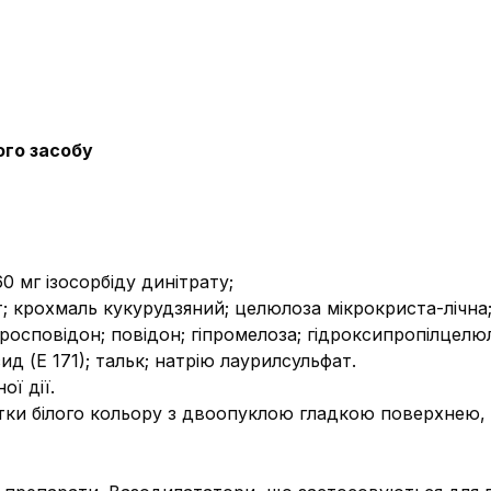
ого засобу
60 мг ізосорбіду динітрату;
т; крохмаль кукурудзяний; целюлоза мікрокриста-лічна;
росповідон; повідон; гіпромелоза; гідроксипропілцелю
ид (Е 171); тальк; натрію лаурилсульфат.
ї дії.
тки білого кольору з двоопуклою гладкою поверхнею,