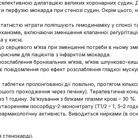
селективною дилатацією великих коронарних судин. Д
 перфузію міокарда при стенозі судин. Окрім цього, н
статністю нітрати поліпшують гемодинаміку у спокої 
еханізмів, включаючи зменшення клапанної регургітаці
 у кисні.
до серцевого м’яза при зменшенні потреби в ньому з
орисним для пацієнтів з інфарктом міокарда.
озслаблення бронхіальних м’язів, м’язів шлунково-киш
 є повідомлення про ефект розслаблення гладкої муску
 таблетки пролонгованої дії повільно, протягом кільк
ершого проходження через печінку). Терапевтична конц
з 1 годину. Зв’язування з білками плазми крові – 30 %
утворенням ізосорбіду-2-мононітрату (Т1/2 – 1, 5–2 год
армакологічну активність. Виводиться нирками (в осно
 стенокардії.