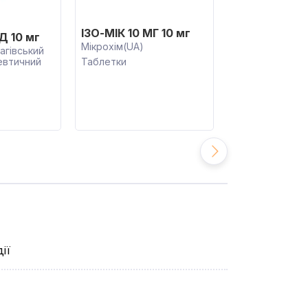
ІЗО-МІК 10 МГ 10 мг
Д 10 мг
КАРДИКЕТ 
Мікрохім(UA)
20 мг
гівський
евтичний
Таблетки
Лабормед-Фарм
(RO)
Таблетки
ії