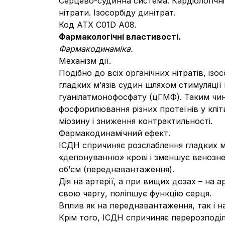
Серцево-судинна система. Кардіологічні
нітрати. Ізосорбіду динітрат.
Код АТХ C01D A08.
Фармакологічні властивості.
Фармакодинаміка.
Механізм дії.
Подібно до всіх органічних нітратів, із
гладких м’язів судин шляхом стимуляції
гуанілатмонофосфату (цГМФ). Таким чин
фосфорилювання різних протеїнів у клі
міозину і зниження контрактильності.
Фармакодинамічний ефект.
ІСДН спричиняє розслаблення гладких м
«депонуванню» крові і зменшує венозне
об’єм (переднавантаження).
Дія на артерії, а при вищих дозах – на
свою чергу, поліпшує функцію серця.
Вплив як на переднавантаження, так і 
Крім того, ІСДН спричиняє перерозподі