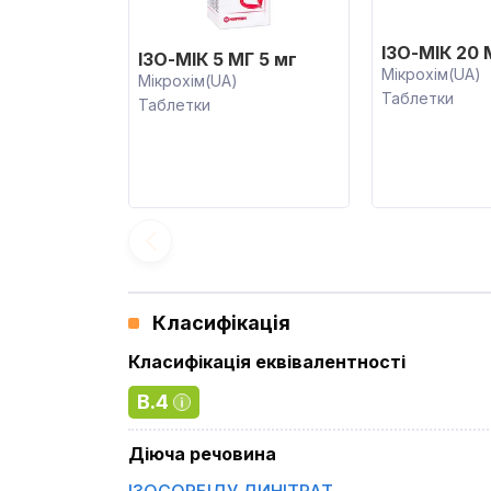
ІЗО-МІК 20 
ІЗО-МІК 5 МГ 5 мг
Мікрохім(UA)
Мікрохім(UA)
Таблетки
Таблетки
Класифікація
Класифікація еквівалентності
B.4
Діюча речовина