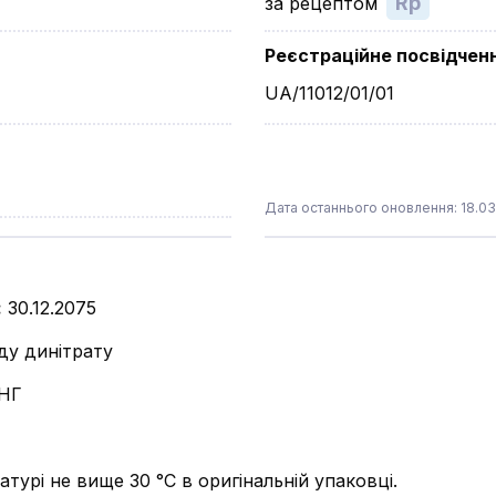
Rp
за рецептом
Реєстраційне посвідчен
UA/11012/01/01
Дата останнього оновлення: 18.03
:
30.12.2075
іду динітрату
НГ
атурі не вище 30 °С в оригінальній упаковці.