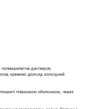
 поліакрилатна дисперсія;
лоза; кремнію діоксид колоїдний
 покриті плівковою оболонкою, через