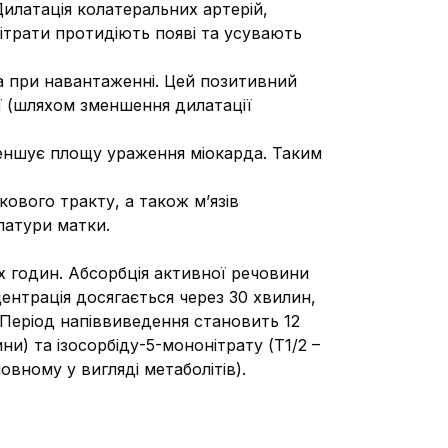
илатація колатеральних артерій,
ітрати протидіють появі та усувають
та при навантаженні. Цей позитивний
ї (шляхом зменшення дилатації
меншує площу ураження міокарда. Таким
кового тракту, а також м’язів
латури матки.
ох годин. Абсорбція активної речовини
ентрація досягається через 30 хвилин,
. Період напіввиведення становить 12
ини) та ізосорбіду-5-мононітрату (Т1/2 –
вному у вигляді метаболітів).