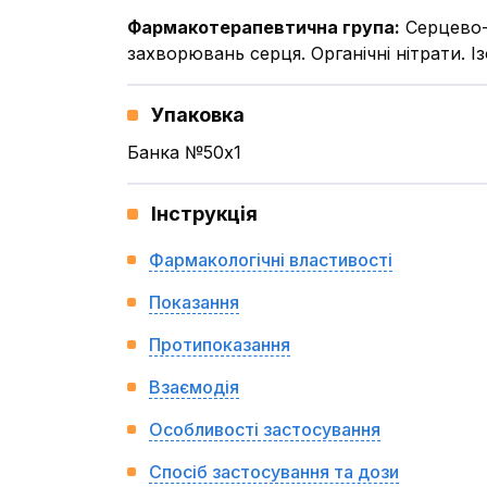
Фармакотерапевтична група
:
Серцево-
захворювань серця. Органічні нітрати. І
Упаковка
Банка №50x1
Інструкція
Фармакологічні властивості
Показання
Протипоказання
Взаємодія
Особливості застосування
Спосіб застосування та дози