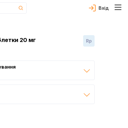
Вхід
летки 20 мг
Rp
ування