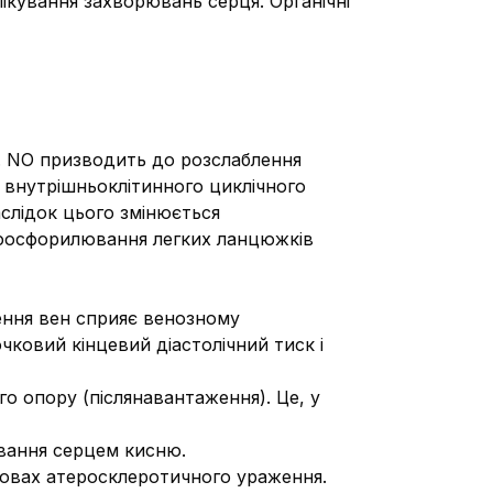
ікування захворювань серця. Органічні
O). NO призводить до розслаблення
ї внутрішньоклітинного циклічного
слідок цього змінюється
дефосфорилювання легких ланцюжків
ення вен сприяє венозному
ковий кінцевий діастолічний тиск і
о опору (післянавантаження). Це, у
вання серцем кисню.
мовах атеросклеротичного ураження.