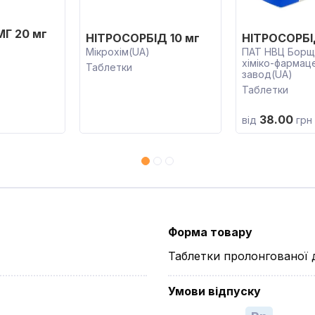
МГ 20 мг
НІТРОСОРБІД 10 мг
НІТРОСОРБІ
Мікрохім(UA)
ПАТ НВЦ Борща
хіміко-фармац
Таблетки
завод(UA)
Таблетки
38.00
від
грн
Форма товару
Таблетки пролонгованої д
Умови відпуску