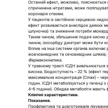
Останній ефект, можливо, пояснюється 
спричинена нітратами, може поліпшувати
коронарні спазми.
У пацієнтів із застійною серцевою недо
ефект розвивається внаслідок деяких м
шлуночка) та зниження потреби міокарда
Таким чином, збільшення подачі кисню 
чином, ізосорбіду динітрат може бути к
Вплив на інші системи органів включає р
жовчовивідних та сечовивідних шляхів;
Фармакокінетика.
У травному тракті ІСДН вивільнюється з
висока. Біодоступність – 22 % (ефект п
максимальна концентрація (Cmax) – чере
годин. ІСДН метаболізується у печінці з 
4–6 години). Обидва метаболіти мають ф
Клiнiчнi характеристики.
Показання.
Профілактика та довготривале лікування