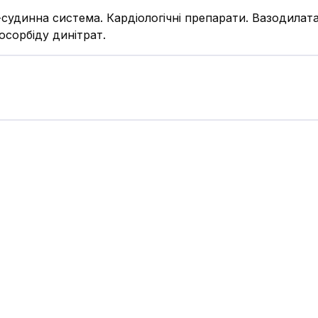
судинна система. Кардіологічні препарати. Вазодилат
зосорбіду динітрат.