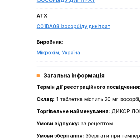
ІЗОСОРБІДУ ДИНІТРАТ
ATX
C01DA08 Ізосорбіду динітрат
Виробник
:
Мікрохім
,
Україна
Загальна інформація
Термін дії реєстраційного посвідчення
Склад
:
1 таблетка містить 20 мг ізосорб
Торгівельне найменування
:
ДИКОР ЛО
Умови відпуску
:
за рецептом
Умови зберігання
:
Зберігати при темпер