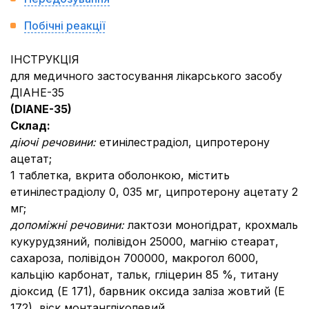
Побічні реакції
ІНСТРУКЦІЯ
для медичного застосування лікарського засобу
ДІАНЕ-35
(D
IANE
-35)
Склад:
діючі речовини:
етинілестрадіол, ципротерону
ацетат;
1 таблетка, вкрита оболонкою, містить
етинілестрадіолу 0, 035 мг, ципротерону ацетату 2
мг;
допоміжні речовини
:
лактози моногідрат, крохмаль
кукурудзяний, полівідон 25000, магнію стеарат,
сахароза, полівідон 700000, макрогол 6000,
кальцію карбонат, тальк, гліцерин 85 %, титану
діоксид (Е 171), барвник оксида заліза жовтий (Е
172), віск монтангліколевий.