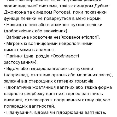
жовчовидільної системи, такі як синдром Дубіна-
Джонсона та синдром Ротора), поки показники
функції печінки не повернуться в межі норми.
· Наявність нині або в анамнезі пухлин печінки
(доброякісних або злоякісних).
· Вагінальна кровотеча нез’ясованої етіології.
· Мігрень із вогнищевими неврологічними
симптомами в анамнезі.
· Паління (див. розділ «Особливості
застосування»).
· Відомі або підозрювані злоякісні пухлини
(наприклад, статевих органів або молочних залоз),
залежні від стероїдних статевих гормонів.
· Ідіопатична жовтяниця вагітних або тяжка форма
шкірного свербежу вагітних, герпес вагітних в
анамнезі, отосклероз з погіршенням стану під час
попередніх вагітностей.
· Планування, відома чи підозрювана вагітність.