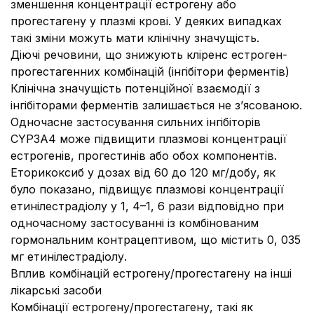
зменшення концентрації естрогену або
прогестагену у плазмі крові. У деяких випадках
такі зміни можуть мати клінічну значущість.
Діючі речовини, що знижують кліренс естроген-
прогестагенних комбінацій (інгібітори ферментів)
Клінічна значущість потенційної взаємодії з
інгібіторами ферментів залишається не з’ясованою.
Одночасне застосування сильних інгібіторів
CYP3A4 може підвищити плазмові концентрації
естрогенів, прогестинів або обох компонентів.
Еторикоксиб у дозах від 60 до 120 мг/добу, як
було показано, підвищує плазмові концентрації
етинілестрадіолу у 1, 4–1, 6 рази відповідно при
одночасному застосуванні із комбінованим
гормональним контрацептивом, що містить 0, 035
мг етинілестрадіолу.
Вплив комбінацій естрогену/прогестагену на інші
лікарські засоби
Комбінації естрогену/прогестагену, такі як