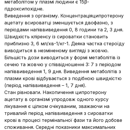
метаболітом у плазмі людини є 15β-
гідроксипохідне.
Виведення з організму. Концентраціяципротерону
ацетату всироватці зменшується двофазно, з
періодами напіввиведення 0, 8 години та 2, 3 дня.
Швидкість кліренсу із сироватки становить
приблизно 3, 6 мл/хв-1/кг-1. Деяка частка стероїду
виводиться в незміненому вигляді з жовчю.
Більшість дози виводиться у формі метаболітів із
сечею та жовчю у співвідношенні 3: 7 з періодом
напіввиведення 1, 9 дня. Виведення метаболітів з
плазми крові відбувається з подібною швидкістю
(період напіввиведення – 1, 7 дня).
Стан рівноваги. Накопичення ципротерону
ацетату в організмі упродовж одного курсу
лікування є цілком очікуваним, зважаючи на
тривалий період напіввиведення з сироватки
крові в процесі термінальної фази та його добове
споживання. Середні показники максимальних