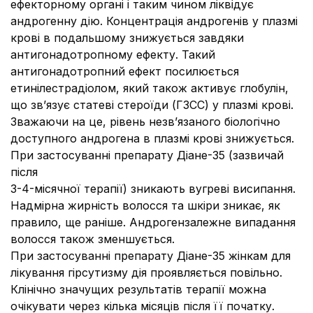
ефекторному органі і таким чином ліквідує
андрогенну дію. Концентрація андрогенів у плазмі
крові в подальшому знижується завдяки
антигонадотропному ефекту. Такий
антигонадотропний ефект посилюється
етинілестрадіолом, який також активує глобулін,
що зв’язує статеві стероїди (ГЗСС) у плазмі крові.
Зважаючи на це, рівень незв’язаного біологічно
доступного андрогена в плазмі крові знижується.
При застосуванні препарату Діане-35 (зазвичай
після
3-4-місячної терапії) зникають вугреві висипання.
Надмірна жирність волосся та шкіри зникає, як
правило, ще раніше. Андрогензалежне випадання
волосся також зменшується.
При застосуванні препарату Діане-35 жінкам для
лікування гірсутизму дія проявляється повільно.
Клінічно значущих результатів терапії можна
очікувати через кілька місяців після її початку.