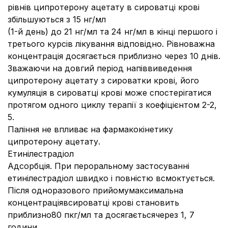
рівнів ципротерону ацетату в сироватці крові
збільшуються з 15 нг/мл
(1-й день) до 21 нг/мл та 24 нг/мл в кінці першого і
третього курсів лікування відповідно. Рівноважна
концентрація досягається приблизно через 10 днів.
Зважаючи на довгий період напіввиведення
ципротерону ацетату з сироватки крові, його
кумуляція в сироватці крові може спостерігатися
протягом одного циклу терапії з коефіцієнтом 2-2,
5.
Паління не впливає на фармакокінетику
ципротерону ацетату.
Етинілестрадіол
Адсорбція. При пероральному застосуванні
етинілестрадіол швидко і повністю всмоктується.
Після одноразового прийомумаксимальна
концентраціявсироватці крові становить
приблизно80 пкг/мл та досягаєтьсячерез 1, 7
години.