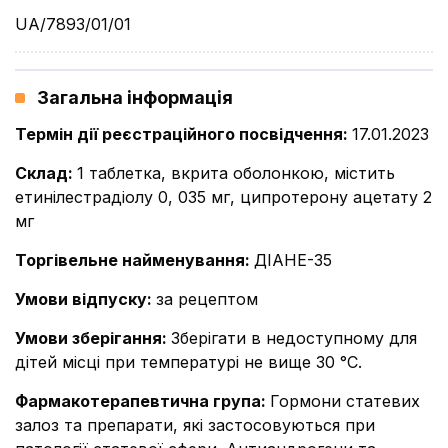
UA/7893/01/01
Загальна інформація
Термін дії реєстраційного посвідчення
:
17.01.2023
Склад
:
1 таблетка, вкрита оболонкою, містить
етинілестрадіолу 0, 035 мг, ципротерону ацетату 2
мг
Торгівельне найменування
:
ДІАНЕ-35
Умови відпуску
:
за рецептом
Умови зберігання
:
Зберігати в недоступному для
дітей місці при температурі не вище 30 °С.
Фармакотерапевтична група
:
Гормони статевих
залоз та препарати, які застосовуються при