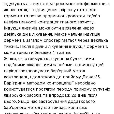
індукують активність мікросомальних ферментів, і,
як наслідок, – підвищення кліренсу статевих
гормонів та поява проривної кровотечі та/або
неефективності контрацептивного захисту.
Індукція ензимів може бути виявлена через
декілька днів лікування. Максимальна індукція
ферментів загалом спостерігається через декілька
тижнів. Після відміни лікування індукція ферментів
може тривати близько 4 тижнів.
Жінки, які отримують лікування будь-якими
подібними лікарськими засобами, повинні у цей
період застосовувати бар’єрний метод
контрацепції додатково до прийому Діане-35.
Бар’єрним методом контрацепції необхідно
користуватися протягом періоду прийому супутніх
лікарських засобів та впродовж 28 днів після
цього. Якщо час застосування додаткового
бар’єрного методу ще триває, коли вже
закінчилися таблетки в упаковці Діане-35, слід