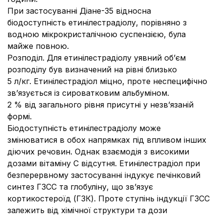
При застосуванні Діане-35 відносна
біодоступність етинілестрадіолу, порівняно з
водною мікрокристалічною суспензією, була
майже повною.
Розподіл. Для етинілестрадіолу уявний об’єм
розподілу був визначений на рівні близько
5 л/кг. Етинілестрадіол міцно, проте неспецифічно
зв’язується із сироватковим альбуміном.
2 % від загального рівня присутні у незв’язаній
формі.
Біодоступність етинілестрадіолу може
змінюватися в обох напрямках під впливом інших
діючих речовин. Однак взаємодія з високими
дозами вітаміну С відсутня. Етинілестрадіол при
безперервному застосуванні індукує печінковий
синтез ГЗСС та глобуліну, що зв’язує
кортикостероїд (ГЗК). Проте ступінь індукції ГЗСС
залежить від хімічної структури та дози