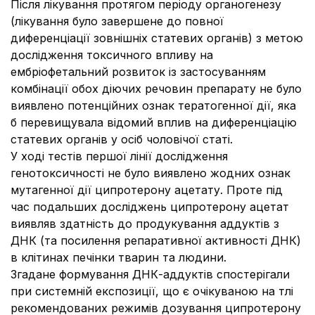
Після лікування протягом періоду органогенезу
(лікування було завершене до повної
диференціації зовнішніх статевих органів) з метою
дослідження токсичного впливу на
ембріофетальний розвиток із застосуванням
комбінації обох діючих речовин препарату не було
виявлено потенційних ознак тератогенної дії, яка
б перевищувала відомий вплив на диференціацію
статевих органів у осіб чоловічої статі.
У ході тестів першої лінії дослідження
генотоксичності не було виявлено жодних ознак
мутагенної дії ципротерону ацетату. Проте під
час подальших досліджень ципротерону ацетат
виявляв здатність до продукування аддуктів з
ДНК (та посилення репаративної активності ДНК)
в клітинах печінки тварин та людини.
Згадане формування ДНК-аддуктів спостерігали
при системній експозиції, що є очікуваною на тлі
рекомендованих режимів дозування ципротерону