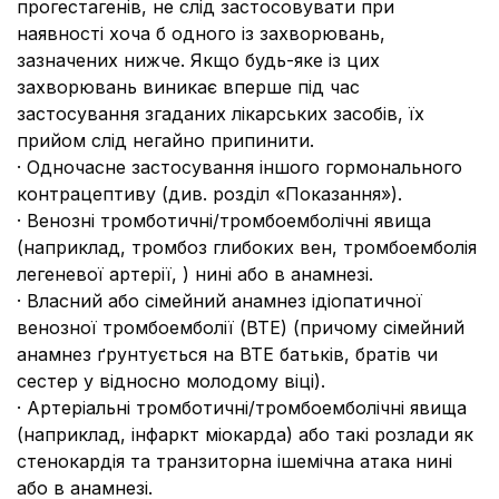
прогестагенів, не слід застосовувати при
наявності хоча б одного із захворювань,
зазначених нижче. Якщо будь-яке із цих
захворювань виникає вперше під час
застосування згаданих лікарських засобів, їх
прийом слід негайно припинити.
· Одночасне застосування іншого гормонального
контрацептиву (див. розділ «Показання»).
· Венозні тромботичні/тромбоемболічні явища
(наприклад, тромбоз глибоких вен, тромбоемболія
легеневої артерії, ) нині або в анамнезі.
· Власний або сімейний анамнез ідіопатичної
венозної тромбоемболії (ВТЕ) (причому сімейний
анамнез ґрунтується на ВТЕ батьків, братів чи
сестер у відносно молодому віці).
· Артеріальні тромботичні/тромбоемболічні явища
(наприклад, інфаркт міокарда) або такі розлади як
стенокардія та транзиторна ішемічна атака нині
або в анамнезі.