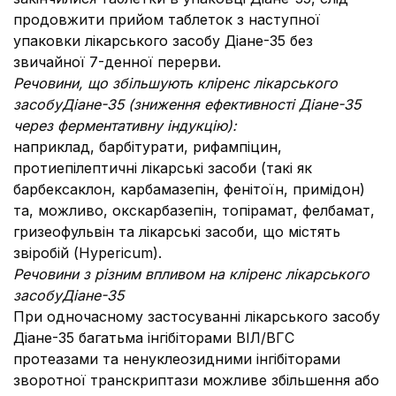
продовжити прийом таблеток з наступної
упаковки лікарського засобу Діане-35 без
звичайної 7-денної перерви.
Речовини, що збільшують кліренс лікарського
засобу
Діане-35 (зниження ефективності Діане-35
через ферментативну індукцію):
наприклад, барбітурати, рифампіцин,
протиепілептичні лікарські засоби (такі як
барбексаклон, карбамазепін, фенітоїн, примідон)
та, можливо, окскарбазепін, топірамат, фелбамат,
гризеофульвін та лікарські засоби, що містять
звіробій (Hypericum).
Речовини з різним впливом на кліренс лікарського
засобу
Діане-35
При одночасному застосуванні лікарського засобу
Діане-35 багатьма інгібіторами ВІЛ/ВГС
протеазами та ненуклеозидними інгібіторами
зворотної транскриптази можливе збільшення або