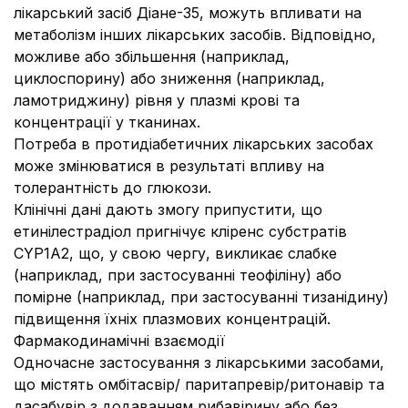
лікарський засіб Діане-35, можуть впливати на
метаболізм інших лікарських засобів. Відповідно,
можливе або збільшення (наприклад,
циклоспорину) або зниження (наприклад,
ламотриджину) рівня у плазмі крові та
концентрації у тканинах.
Потреба в протидіабетичних лікарських засобах
може змінюватися в результаті впливу на
толерантність до глюкози.
Клінічні дані дають змогу припустити, що
етинілестрадіол пригнічує кліренс субстратів
CYP1A2, що, у свою чергу, викликає слабке
(наприклад, при застосуванні теофіліну) або
помірне (наприклад, при застосуванні тизанідину)
підвищення їхніх плазмових концентрацій.
Фармакодинамічні взаємодії
Одночасне застосування з лікарськими засобами,
що містять омбітасвір/ паритапревір/ритонавір та
дасабувір з додаванням рибавірину або без