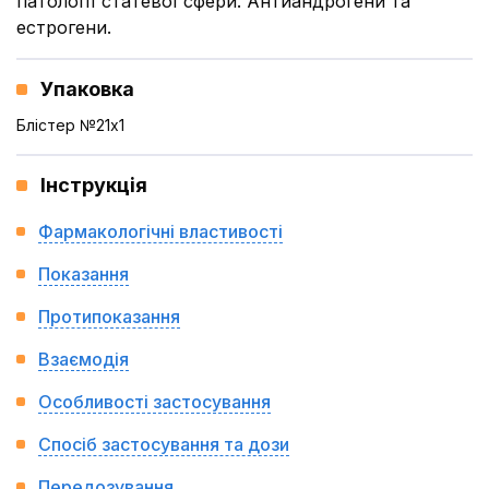
патології статевої сфери. Антиандрогени та
естрогени.
Упаковка
Блістер №21x1
Інструкція
Фармакологічні властивості
Показання
Протипоказання
Взаємодія
Особливості застосування
Спосіб застосування та дози
Передозування