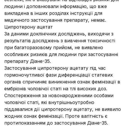
людини і доповнювали інформацію, що вже
викладена в інших розділах інструкції для
медичного застосування препарату, немає.
Ципротерону ацетат
За даними доклінічних досліджень, виходячи з
результатів досліджень з вивчення токсичності
при багаторазовому прийомі, не виявлено
особливих ризиків для людини при застосуванні
препарату Діане-35.
Застосування ципротерону ацетату під час
гормоночутливої фази диференціації статевих
органів спричиняє виникнення ознак фемінізації в
ембріонів чоловічої статі на тлі високих доз.
Спостереження за новонародженими особами
чоловічої статі, які внутрішньоутробно
піддавалися дії ципротерону ацетату, не виявило
жодних ознак фемінізації. Проте вагітність є
протипоказанням до застосування Діане-35.