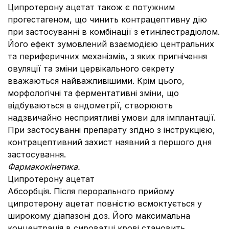
Ципротерону ацетат також є потужним
прогестагеном, що чинить контрацептивну дію
при застосуванні в комбінації з етинілестрадіолом.
Його ефект зумовлений взаємодією центральних
та периферичних механізмів, з яких пригнічення
овуляції та зміни цервікального секрету
вважаються найважливішими. Крім цього,
морфологічні та ферментативні зміни, що
відбуваються в ендометрії, створюють
надзвичайно несприятливі умови для імплантації.
При застосуванні препарату згідно з інструкцією,
контрацептивний захист наявний з першого дня
застосування.
Фармакокінетика.
Ципротерону ацетат
Абсорбція. Після перорального прийому
ципротерону ацетат повністю всмоктується у
широкому діапазоні доз. Його максимальна
концентрація в сироватці крові становить