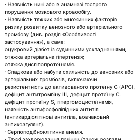
· Наявність нині або в анамнезі гострого
порушення мозкового кровообігу.
· Наявність тяжких або множинних факторів
ризику розвитку венозного або артеріального
тромбозу (див. розділ «Особливості
застосування»), а саме:
oцукровий діабет із судинними ускладненнями;
oтяжка артеріальна гіпертензія;
oтяжка дисліпопротеїнемія.
· Спадкова або набута схильність до венозних або
артеріальних тромбозів, включаючи
резистентність до активованого протеїну С (АРС),
дефіцит антитромбіну ІІІ, дефіцит протеїну С,
дефіцит протеїну S, гіпергомоцистеїнемія,
наявність антифосфоліпідних антитіл
(антикардіоліпінові антитіла, вовчаковий
антикоагулянт).
· Серпоподібноклітинна анемія.
· Тяжкі захворювання печінки (також розлади