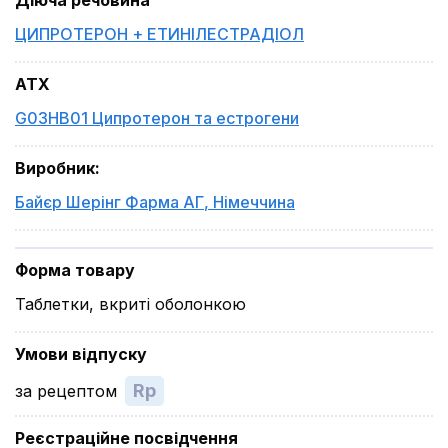
Діюча речовина
ЦИПРОТЕРОН + ЕТИНІЛЕСТРАДІОЛ
ATX
G03HB01 Ципротерон та естрогени
Виробник
:
Байєр Шерінг Фарма АГ
,
Німеччина
Форма товару
Таблетки, вкриті оболонкою
Умови відпуску
Rp
за рецептом
Реєстраційне посвідчення