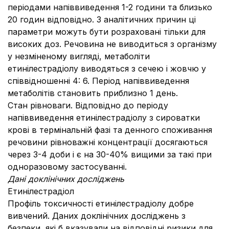
періодами напіввиведення 1-2 години та близько
20 годин відповідно. З аналітичних причин ці
параметри можуть бути розраховані тільки для
високих доз. Речовина не виводиться з організму
у незміненому вигляді, метаболіти
етинілестрадіолу виводяться з сечею і жовчю у
співвідношенні 4: 6. Період напіввиведення
метаболітів становить приблизно 1 день.
Стан рівноваги. Відповідно до періоду
напіввиведення етинілестрадіолу з сироватки
крові в термінальній фазі та денного споживання
речовини рівноважні концентрації досягаються
через 3-4 доби і є на 30-40% вищими за такі при
одноразовому застосуванні.
Дані доклінічних досліджень
Етинілестрадіол
Профіль токсичності етинілестрадіолу добре
вивчений. Даних доклінічних досліджень з
безпеки, які б вказували на відповідні ризики для