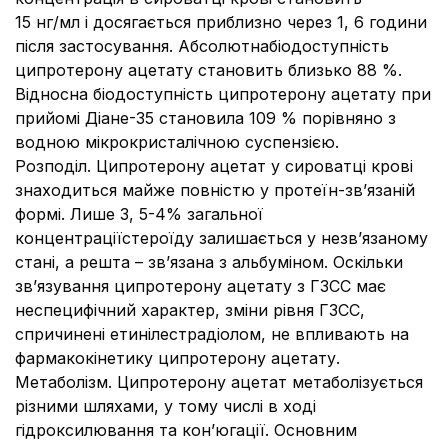
15 нг/мл і досягається приблизно через 1, 6 години
після застосування. Абсолютнабіодоступність
ципротерону ацетату становить близько 88 %.
Відносна біодоступність ципротерону ацетату при
прийомі Діане-35 становила 109 % порівняно з
водною мікрокристалічною суспензією.
Розподіл. Ципротерону ацетат у сироватці крові
знаходиться майже повністю у протеїн-зв’язаній
формі. Лише 3, 5-4% загальної
концентраціїстероїду залишається у незв’язаному
стані, а решта – зв’язана з альбуміном. Оскільки
зв’язування ципротерону ацетату з ГЗСС має
неспецифічний характер, зміни рівня ГЗСС,
спричинені етинілестрадіолом, не впливають на
фармакокінетику ципротерону ацетату.
Метаболізм. Ципротерону ацетат метаболізується
різними шляхами, у тому числі в ході
гідроксилювання та кон’югації. Основним