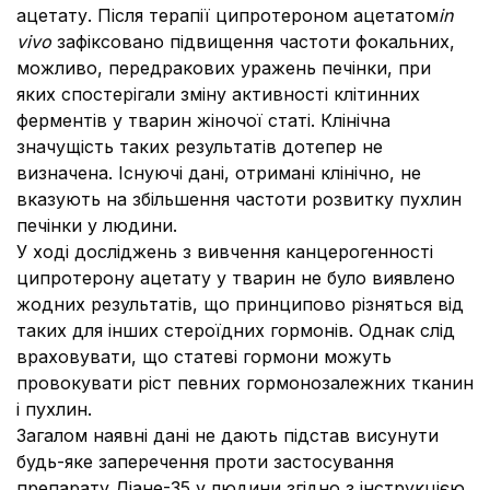
ацетату. Після терапії ципротероном ацетатом
in
vivo
зафіксовано підвищення частоти фокальних,
можливо, передракових уражень печінки, при
яких спостерігали зміну активності клітинних
ферментів у тварин жіночої статі. Клінічна
значущість таких результатів дотепер не
визначена. Існуючі дані, отримані клінічно, не
вказують на збільшення частоти розвитку пухлин
печінки у людини.
У ході досліджень з вивчення канцерогенності
ципротерону ацетату у тварин не було виявлено
жодних результатів, що принципово різняться від
таких для інших стероїдних гормонів. Однак слід
враховувати, що статеві гормони можуть
провокувати ріст певних гормонозалежних тканин
і пухлин.
Загалом наявні дані не дають підстав висунути
будь-яке заперечення проти застосування
препарату Діане-35 у людини згідно з інструкцією,