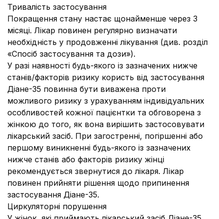
Тривалість застосування
Покращення стану настає щонайменше через 3
місяці. Лікар повинен регулярно визначати
необхідність у продовженні лікування (див. розділ
«Спосіб застосування та дози»).
У разі наявності будь-якого із зазначених нижче
станів/факторів ризику користь від застосування
Діане-35 повинна бути виважена проти
можливого ризику з урахуванням індивідуальних
особливостей кожної пацієнтки та обговорена з
жінкою до того, як вона вирішить застосовувати
лікарський засіб. При загостренні, погіршенні або
першому виникненні будь-якого із зазначених
нижче станів або факторів ризику жінці
рекомендується звернутися до лікаря. Лікар
повинен прийняти рішення щодо припинення
застосування Діане-35.
Циркуляторні порушення
У жінок, які приймають лікарський засіб Діане-35,