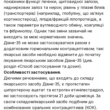
показники функції печінки, щитовидної залози,
надниркових залоз та нирок; рівень у плазмі білків
(транспортерів) (наприклад, глобуліну, що зв’язує
кортикостероїд), ліпідів/фракцій ліпопротеїдів, а
також параметри вуглеводного обміну, коагуляції
та фібринолізу. Однак такі зміни зазвичай не
виходять за межі нормативних значень.
Діане-35 не може застосовуватися разом з
додатковим гормональним контрацептивом; такі
лікарські засоби необхідно відмінити до початку
лікування лікарським засобом Діане-35 (див.
розділ «Спосіб застосування та дози»).
Особливості застосування.
Діючими речовинами, що входять до складу
лікарського засобу Діане-35, є прогестаген
ципротерону ацетат та естроген етинілестрадіол,
які застосовують протягом 21 доби щомісяця. За
своїм складомлікарський засібє подібним до
комбінованих оральних контрацептивів (КОК).