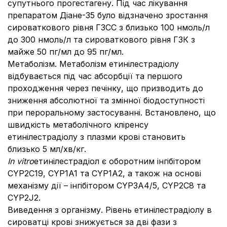
супутнього прогестагену. Під час лікування
препаратом Діане-35 було відзначено зростання
сироваткового рівня ГЗСС з близько 100 нмоль/л
до 300 нмоль/л та сироваткового рівня ГЗК з
майже 50 пг/мл до 95 пг/мл.
Метаболізм. Метаболізм етинілестрадіолу
відбувається під час абсорбції та першого
проходження через печінку, що призводить до
зниження абсолютної та змінної біодоступності
при пероральному застосуванні. Встановлено, що
швидкість метаболічного кліренсу
етинілестрадіолу з плазми крові становить
близько 5 мл/хв/кг.
In vitro
етинілестрадіол є оборотним інгібітором
CYP2C19, CYP1A1 та CYP1A2, а також на основі
механізму дії – інгібітором CYP3A4/5, CYP2C8 та
CYP2J2.
Виведення з організму. Рівень етинілестрадіолу в
сироватці крові знижується за дві фази з