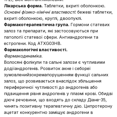
Лікарська форма.
Таблетки, вкриті оболонкою.
Основні фізико-хімічні властивості
: бежеві таблетки,
вкриті оболонкою, круглі, двоопуклі.
Фармакотерапевтична група.
Гормони статевих
залоз та препарати, які застосовуються при
патології статевої сфери. Антиандрогени та
естрогени. Код АТХ
G03НВ.
Фармакологічні властивості
.
Фармакодинаміка.
Волосяні фолікули та сальні залози є чутливими
додіїандрогенів. Розвиток акне і себореї
зумовленийзокремапорушенням функції сальних
залоз, що розвивається внаслідок збільшення
периферичної чутливості до андрогенів або
підвищення рівня андрогенів у плазмі крові. Обидві
діючі речовини, що входять до складу Діане-35,
чинять позитивну терапевтичну дію. Ципротерону
ацетат конкурентно заміщує андрогени в