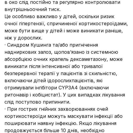
в око слід постійно та регулярно контролювати
внутрішньоочний тиск.
Це особливо важливо у дітей, оскільки ризик
очної гіпертензії, спричиненої кортикостероїдами,
може бути вище у дітей і може виникати раніше,
ніж у дорослих.
· Синдром Кушинга та/або пригнічення
надниркових залоз, щопов’язано із системною
абсорбцією очних крапель дексаметазону, може
виникати після інтенсивної або тривалої
безперервної терапії у пацієнтів зі схильністю,
включаючи дітей ідорослихпацієнтів, які
отримували інгібітори CYP3A4 (включаючи
ритонавір і кобіцистат). У цих випадках лікування
слід поступово припинити.
· При гострих гнійних захворюваннях очей
кортикостероїди можуть маскувати інфекції або
поширювати наявну інфекцію. Якщо лікування
продовжується більше 10 днів, необхідно