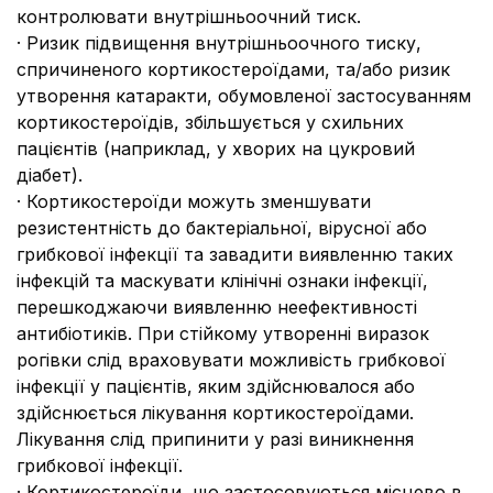
контролювати внутрішньоочний тиск.
· Ризик підвищення внутрішньоочного тиску,
спричиненого кортикостероїдами, та/або ризик
утворення катаракти, обумовленої застосуванням
кортикостероїдів, збільшується у схильних
пацієнтів (наприклад, у хворих на цукровий
діабет).
· Кортикостероїди можуть зменшувати
резистентність до бактеріальної, вірусної або
грибкової інфекції та завадити виявленню таких
інфекцій та маскувати клінічні ознаки інфекції,
перешкоджаючи виявленню неефективності
антибіотиків. При стійкому утворенні виразок
рогівки слід враховувати можливість грибкової
інфекції у пацієнтів, яким здійснювалося або
здійснюється лікування кортикостероїдами.
Лікування слід припинити у разі виникнення
грибкової інфекції.
· Кортикостероїди, що застосовуються місцево в