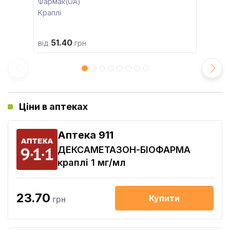
Фармак(UA)
Краплі
51.40
від
грн
Ціни в аптеках
Aптека 911
ДЕКСАМЕТАЗОН-БІОФАРМА
краплі 1 мг/мл
23.70
Купити
грн