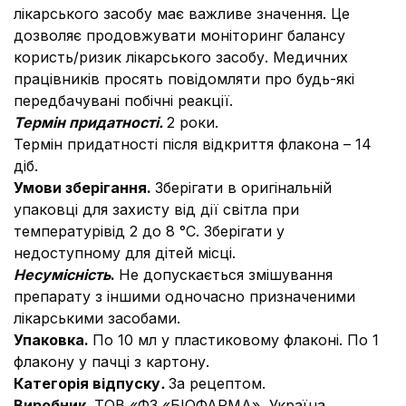
лікарського засобу має важливе значення. Це
дозволяє продовжувати моніторинг балансу
користь/ризик лікарського засобу. Медичних
працівників просять повідомляти про будь-які
передбачувані побічні реакції.
Термін придатності.
2 роки.
Термін придатності після відкриття флакона – 14
діб.
Умови зберігання.
Зберігати в оригінальній
упаковці для захисту від дії світла при
температурівід 2 до 8 °С. Зберігати у
недоступному для дітей місці.
Несумісність
.
Не допускається змішування
препарату з іншими одночасно призначеними
лікарськими засобами.
Упаковка.
По 10 мл у пластиковому флаконі. По 1
флакону у пачці з картону.
Категорія відпуску
.
За рецептом.
Виробник.
ТОВ «ФЗ «БІОФАРМА», Україна.