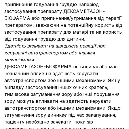
припинення годування груддю наперіод
застосування препарату ДЕКСАМЕТАЗОН-
БІОФАРМА або припинення/утримання від терапії
препаратом, зважаючи на потенційну користь від
застосування препарату для матері та на користь
від годування груддю для дитини.
Здатність впливати на швидкість реакції при
керуванні автотранспортом або іншими
механізмами.
ДЕКСАМЕТАЗОН-БІОФАРМА не впливаєабо має
незначний вплив на здатність керувати
автотранспортом або іншими механізмами. Як і у
випадку застосування інших очних крапель,
тимчасове затуманення зору або інші порушення
зору можуть впливати на здатність керувати
автотранспортом або іншими механізмами. Якщо
затуманення зору виникає під час закапування,
пацієнту необхідно зачекати, поки зір
проясниться, перш ніж керувати автотранспортом