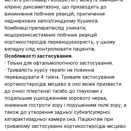
кліренс дексаметазону, що призводить до
виникнення побічних реакцій, пригнічення
надниркових залоз/синдрому Кушинга.
Комбінаціїпрепаратівслід уникати,
якщоризиксистемних побічних реакцій
кортикостероїдів перевищуєкористь, у цьому
випадку слід контролювати пацієнтів.
Особливості застосування
.
· Тільки для офтальмологічного застосування.
· Тривалість курсу терапії не повинна
перевищувати 4 тижні. Тривале застосування
кортикостероїдів місцево в око може призвести
до очної гіпертензії та/або до глаукоми з
подальшим ушкодженням зорового нерва,
зниження гостроти зору і порушенням поля зору, а
також до утворення задньої субкапсулярної
катарактизадньої камери ока. Пацієнтам при
тривалому застосуванні кортикостероїдів місцево