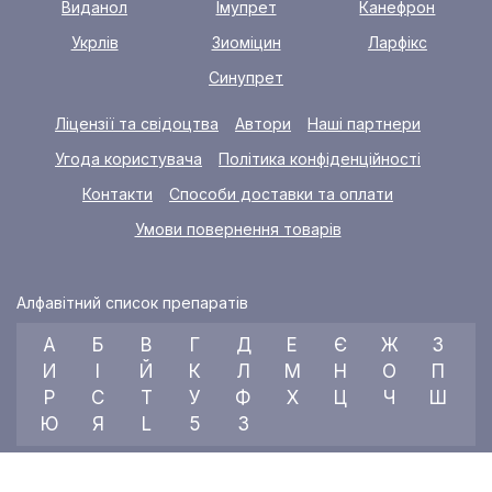
Виданол
Імупрет
Канефрон
Укрлів
Зиоміцин
Ларфікс
Синупрет
Ліцензії та свідоцтва
Автори
Наші партнери
Угода користувача
Політика конфіденційності
Контакти
Способи доставки та оплати
Умови повернення товарів
Алфавітний список препаратів
А
Б
В
Г
Д
Е
Є
Ж
З
И
І
Й
К
Л
М
Н
О
П
Р
С
Т
У
Ф
Х
Ц
Ч
Ш
Ю
Я
L
5
3
© 2026 RX index, ТОВ «УКРАЇНСЬКИЙ МЕДИЧНИЙ ВІСНИК»