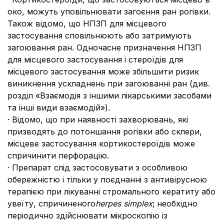
око, можуть уповільнювати загоєння ран рогівки.
Також відомо, що НПЗП для місцевого
застосування сповільнюють або затримують
загоювання ран. Одночасне призначення НПЗП
для місцевого застосування і стероїдів для
місцевого застосування може збільшити ризик
виникнення ускладнень при загоюванні ран (див.
розділ «
Взаємодія з іншими лікарськими засобами
та інші види взаємодій»).
· Відомо, що при наявності захворювань, які
призводять до потоншання рогівки або склери,
місцеве застосування кортикостероїдів може
спричинити перфорацію.
· Препарат слід застосовувати з особливою
обережністю і тільки у поєднанні з антивірусною
терапією при лікуванні стромального кератиту або
увеїту, спричиненого
herpes simplex
; необхідно
періодично здійснювати мікроскопію із