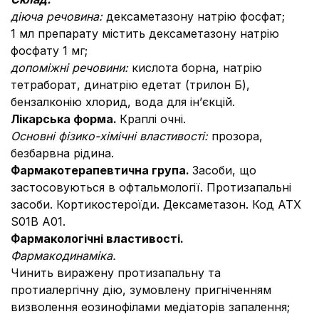
діюча речовина:
дексаметазону натрію фосфат;
1 мл препарату містить дексаметазону натрію
фосфату 1 мг;
допоміжні речовини:
кислота борна, натрію
тетраборат, динатрію едетат (трилон Б),
бензалконію хлорид, вода для ін’єкцій.
Лікарська форма.
Краплі очні.
Основні фізико-хімічні властивості:
прозора,
безбарвна рідина.
Фармакотерапевтична група.
Засоби, що
застосовуються в офтальмології.
Протизапальні
засоби. Кортикостероїди. Дексаметазон. Код АТХ
S01B A01.
Фармакологічні властивості.
Фармакодинаміка.
Чинить виражену протизапальну та
протиалергічну дію, зумовлену пригніченням
визволення еозинофілами медіаторів запалення;