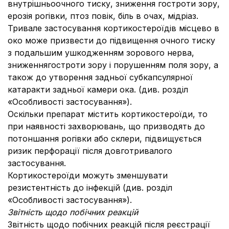
внутрішньоочного тиску, зниження гостроти зору,
ерозія рогівки, птоз повік, біль в очах, мідріаз.
Тривале застосування кортикостероїдів місцево в
око може призвести до підвищення очного тиску
з подальшим ушкодженням зорового нерва,
зниженнягостроти зору і порушенням поля зору, а
також до утворення задньої субкапсулярної
катаракти задньої камери ока. (див. розділ
«Особливості застосування»).
Оскільки препарат містить кортикостероїди, то
при наявності захворювань, що призводять до
потоншання рогівки або склери, підвищується
ризик перфорації після довготривалого
застосування.
Кортикостероїди можуть зменшувати
резистентність до інфекцій (див. розділ
«Особливості застосування»).
Звітність щодо побічних реакцій
Звітність щодо побічних реакцій після реєстрації