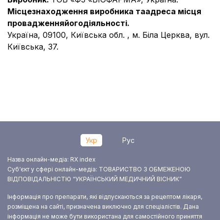
Місцезнаходження виробника та
адреса місця
провадження
його
діяльності.
Україна, 09100, Київська обл. , м. Біла Церква, вул.
Київська, 37.
Укр
Рус
Назва онлайн-медіа: RX index
Суб‘єкт у сфері онлайн-медіа: ТОВАРИСТВО З ОБМЕЖЕНОЮ
ВІДПОВІДАЛЬНІСТЮ “УКРАЇНСЬКИЙ МЕДИЧНИЙ ВІСНИК”
Інформація про препарати, які відпускаються за рецептом лікаря,
розміщена на сайті, призначена виключно для спеціалістів. Дана
інформація не може бути використана для самостійного приняття