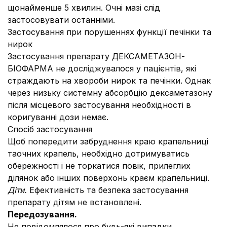
щонайменше 5 хвилин. Очні мазі слід
застосовувати останніми.
Застосування при порушеннях функції печінки та
нирок
Застосування препарату ДЕКСАМЕТАЗОН-
БІОФАРМА не досліджувалося у пацієнтів, які
страждають на хвороби нирок та печінки. Однак
через низьку системну абсорбцію дексаметазону
після місцевого застосування необхідності в
коригуванні дози немає.
Спосіб застосування
Щоб попередити забруднення краю крапельниці
таочних крапель, необхідно дотримуватись
обережності і не торкатися повік, прилеглих
ділянок або інших поверхонь краєм крапельниці.
Діти.
Ефективність та безпека застосування
препарату дітям не встановлені.
Передозування
.
Не повідомлялося про будь-які випадки