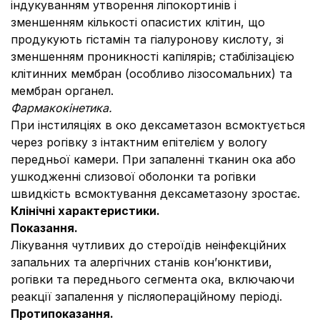
індукуванням утворення ліпокортинів і
зменшенням кількості опасистих клітин, що
продукують гістамін та гіалуронову кислоту, зі
зменшенням проникності капілярів; стабілізацією
клітинних мембран (особливо лізосомальних) та
мембран органел.
Фармакокінетика.
При інстиляціях в око дексаметазон всмоктується
через рогівку з інтактним епітелієм у вологу
передньої камери. При запаленні тканин ока або
ушкодженні слизової оболонки та рогівки
швидкість всмоктування дексаметазону зростає.
Клінічні характеристики.
Показання.
Лікування чутливих до стероїдів неінфекційних
запальних та алергічних станів кон’юнктиви,
рогівки та переднього сегмента ока, включаючи
реакції запалення у післяопераційному періоді.
Протипоказання
.