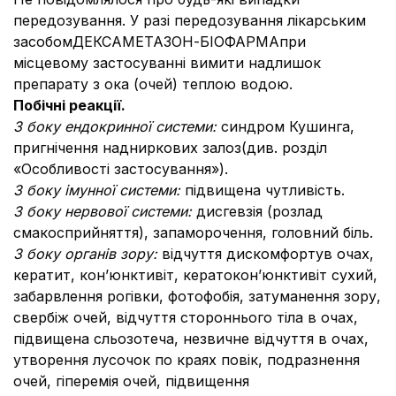
передозування. У разі передозування лікарським
засобомДЕКСАМЕТАЗОН-БІОФАРМАпри
місцевому застосуванні вимити надлишок
препарату з ока (очей) теплою водою.
Побічні реакції
.
З боку
ендокринної системи:
синдром Кушинга,
пригнічення надниркових залоз(див. розділ
«Особливості застосування»).
З боку імунної системи:
підвищена чутливість.
З боку нервової системи:
дисгевзія (розлад
смакосприйняття), запаморочення, головний біль.
З боку органів зору:
відчуття дискомфортув очах,
кератит, кон’юнктивіт, кератокон’юнктивіт сухий,
забарвлення рогівки, фотофобія, затуманення зору,
свербіж очей, відчуття стороннього тіла в очах,
підвищена сльозотеча, незвичне відчуття в очах,
утворення лусочок по краях повік, подразнення
очей, гіперемія очей, підвищення