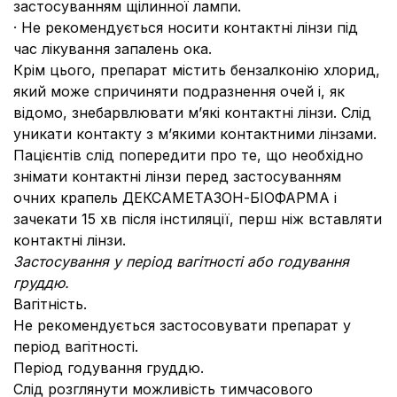
застосуванням щілинної лампи.
· Не рекомендується носити контактні лінзи під
час лікування запалень ока.
Крім цього, препарат містить бензалконію хлорид,
який може спричиняти подразнення очей і, як
відомо, знебарвлювати м’які контактні лінзи. Слід
уникати контакту з м’якими контактними лінзами.
Пацієнтів слід попередити про те, що необхідно
знімати контактні лінзи перед застосуванням
очних крапель ДЕКСАМЕТАЗОН-БІОФАРМА і
зачекати 15 хв після інстиляції, перш ніж вставляти
контактні лінзи.
Застосування у період вагітності або годування
груддю.
Вагітність.
Не рекомендується застосовувати препарат у
період вагітності.
Період годування груддю.
Слід розглянути можливість тимчасового