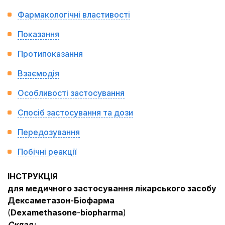
Фармакологічні властивості
Показання
Протипоказання
Взаємодія
Особливості застосування
Спосіб застосування та дози
Передозування
Побічні реакції
ІНСТРУКЦІЯ
для медичного застосування лікарського засобу
Дексаметазон-Біофарма
(
Dexamethasone
-
biopharma
)
Склад: