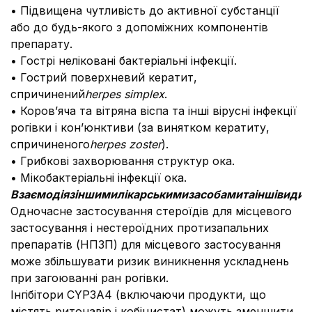
• Підвищена чутливість до активної субстанції
або до будь-якого з допоміжних компонентів
препарату.
• Гострі неліковані бактеріальні інфекції.
• Гострий поверхневий кератит,
спричинений
herpes simplex
.
• Коров’яча та вітряна віспа та інші вірусні інфекції
рогівки і кон’юнктиви (за винятком кератиту,
спричиненого
herpes zoster
).
• Грибкові захворювання структур ока.
• Мікобактеріальні інфекції ока.
Взаємодія
з
іншими
лікарськими
засобами
та
інші
види
в
Одночасне застосування стероїдів для місцевого
застосування і нестероїдних протизапальних
препаратів (НПЗП) для місцевого застосування
може збільшувати ризик виникнення ускладнень
при загоюванні ран рогівки.
Інгібітори CYP3A4 (включаючи продукти, що
містять ритонавір і кобіцистат) можуть зменшити