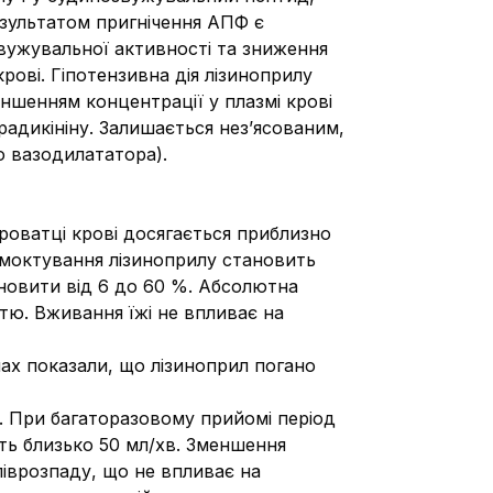
езультатом пригнічення АПФ є
звужувальної активності та зниження
ові. Гіпотензивна дія лізиноприлу
ншенням концентрації у плазмі крові
радикініну. Залишається нез’ясованим,
о вазодилататора).
роватці крові досягається приблизно
всмоктування лізиноприлу становить
ановити від 6 до 60 %. Абсолютна
тю. Вживання їжі не впливає на
нах показали, що лізиноприл погано
ю. При багаторазовому прийомі період
ть близько 50 мл/хв. Зменшення
піврозпаду, що не впливає на