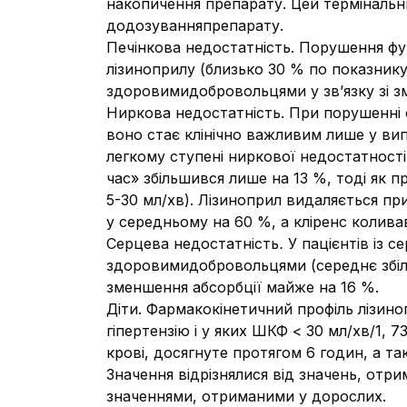
накопичення препарату. Цей термінальн
додозуванняпрепарату.
Печінкова недостатність. Порушення фу
лізиноприлу (близько 30 % по показнику
здоровимидобровольцями у зв’язку зі з
Ниркова недостатність. При порушенні 
воно стає клінічно важливим лише у ви
легкому ступені ниркової недостатності
час» збільшився лише на 13 %, тоді як п
5-30 мл/хв). Лізиноприл видаляється при
у середньому на 60 %, а кліренс колива
Серцева недостатність
.
У пацієнтів із 
здоровимидобровольцями (середнє збіль
зменшення абсорбції майже на 16 %.
Діти. Фармакокінетичний профіль лізиноп
гіпертензію і у яких ШКФ < 30 мл/хв/1, 7
крові, досягнуте протягом 6 годин, а т
Значення відрізнялися від значень, отри
значеннями, отриманими у дорослих.