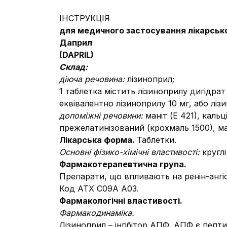
ІНСТРУКЦІЯ
для медичного застосування лікарськ
Даприл
(
DAPRIL
)
Склад:
діюча речовина:
лізиноприл;
1 таблетка містить лізиноприлу дигідрат
еквівалентно лізиноприлу 10 мг, або ліз
допоміжні речовини:
маніт (Е 421), каль
прежелатинізований (крохмаль 1500), ма
Лікарська форма.
Таблетки.
Основні фізико-хімічні властивості:
кругл
Фармакотерапевтична група.
Препарати, що впливають на ренін-ангі
Код АТХ С09А А03.
Фармакологічні властивості.
Фармакодинаміка.
Лізиноприл – інгібітор АПФ. АПФ є пеп