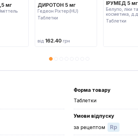
ІРУМЕД 5 мг
,5 мг
ДИРОТОН 5 мг
Белупо, ліки т
міттель
Гедеон Ріхтер(HU)
косметика, д.д
Таблетки
Таблетки
162.40
від
грн
Форма товару
Таблетки
Умови відпуску
Rp
за рецептом