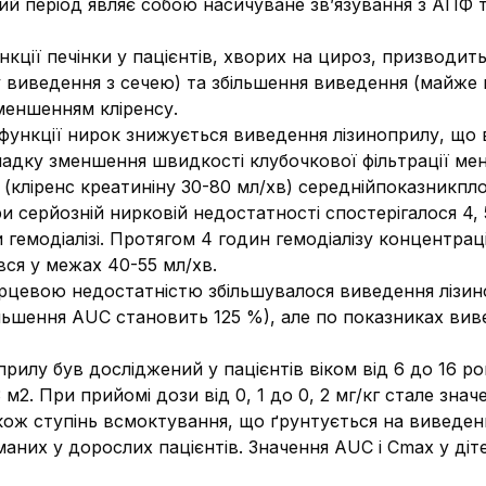
ий період являє собою насичуване зв’язування з АПФ 
нкції печінки у пацієнтів, хворих на цироз, призводи
 виведення з сечею) та збільшення виведення (майже н
меншенням кліренсу.
функції нирок знижується виведення лізиноприлу, що 
падку зменшення швидкості клубочкової фільтрації ме
 (кліренс креатиніну 30-80 мл/хв) середнійпоказникп
ри серйозній нирковій недостатності спостерігалося 4,
 гемодіалізі. Протягом 4 годин гемодіалізу концентрац
вся у межах 40-55 мл/хв.
серцевою недостатністю збільшувалося виведення лізин
шення AUC становить 125 %), але по показниках виве
рилу був досліджений у пацієнтів віком від 6 до 16 ро
3 м2. При прийомі дози від 0, 1 до 0, 2 мг/кг стале зна
акож ступінь всмоктування, що ґрунтується на виведен
маних у дорослих пацієнтів. Значення AUC і Cmax у діт