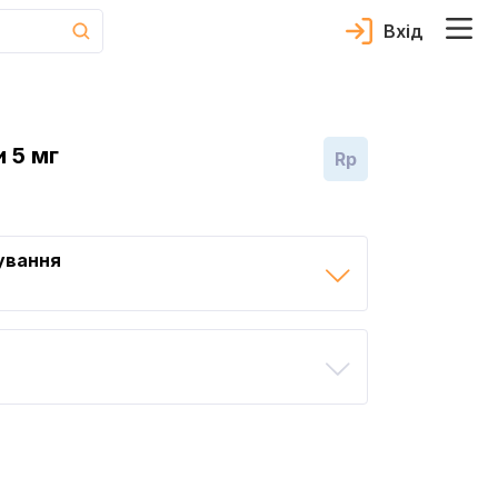
Вхід
 5 мг
Rp
ування