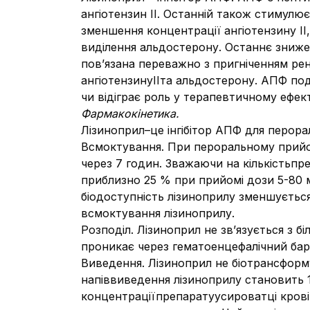
ангіотензин ІІ. Останній також стимул
зменшення концентрації ангіотензину ІІ
виділення альдостерону. Останнє зниже
пов’язана переважно з пригніченням рен
ангіотензинуIIта альдостерону. АПФ под
чи відіграє роль у терапевтичному ефек
Фармакокінетика.
Лізиноприл–це інгібітор АПФ для перора
Всмоктування. При пероральному прийом
через 7 годин. Зважаючи на кількістьпр
приблизно 25 % при прийомі дози 5-80 м
біодоступність лізиноприлу зменшуєтьс
всмоктування лізиноприлу.
Розподіл. Лізиноприл не зв’язується з 
проникає через гематоенцефалічний бар
Виведення. Лізиноприл не біотрансформу
напіввиведення лізиноприлу становить 
концентраціїпрепаратуусироватці крові