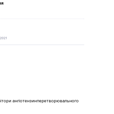
ня
.2021
ібітори ангіотензинперетворювального