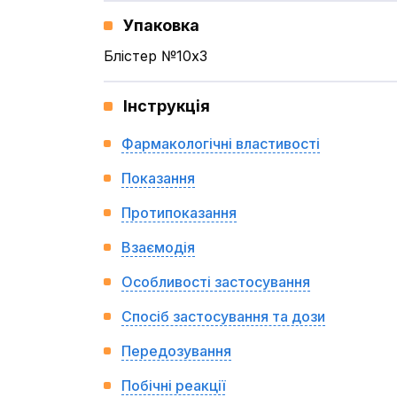
Упаковка
Блістер №10x3
Інструкція
Фармакологічні властивості
Показання
Протипоказання
Взаємодія
Особливості застосування
Спосіб застосування та дози
Передозування
Побічні реакції