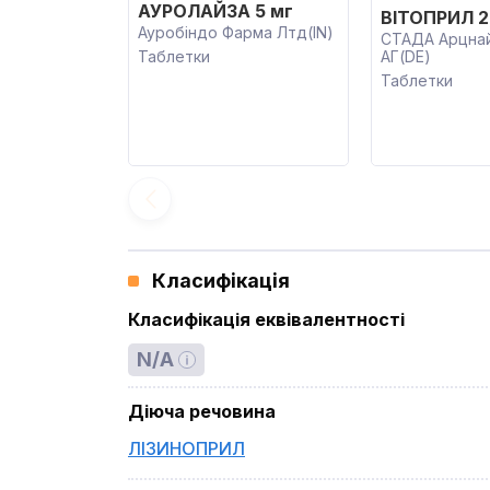
АУРОЛАЙЗА 5 мг
ВІТОПРИЛ 2
Ауробіндо Фарма Лтд(IN)
СТАДА Арцнай
Таблетки
АГ(DE)
Таблетки
Класифікація
Класифікація еквівалентності
N/A
Діюча речовина
ЛІЗИНОПРИЛ