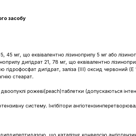
ого засобу
 5, 45 мг, що еквівалентно лізиноприлу 5 мг або лізино
иноприлу дигідрат 21, 78 мг, що еквівалентно лізинопри
цію гідрофосфат дигідрат, заліза (ІІІ) оксид червоний (
гнію стеарат.
і двоопуклі рожеві(peach)таблетки (допускаються інтенс
отензивну систему. Інгібітори ангіотензинперетворюва
тидилдипептидазою, що каталізує конверсію ангіотензи