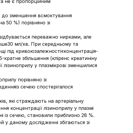
та не є пропорційним
ть до зменшення всмоктування
а 50 %) порівняно зі
відбувається переважно нирками, але
нше30 мл/хв. При середньому та
лощі під кривоюзалежності«концентрація-
 5-кратне збільшення (кліренс креатиніну
ії лізиноприлу у плазмікрові зменшилися
оприлу порівняно зі
денняіз сечею спостерігалося
ків, які страждають на артеріальну
чення концентрації лізиноприлу у плазмі
ні із сечею, становили приблизно 28 %.
ей у даному дослідженні збігаються зі