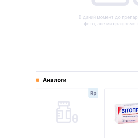
В даний момент до препар
фото, але ми працюємо 
Аналоги
Rp