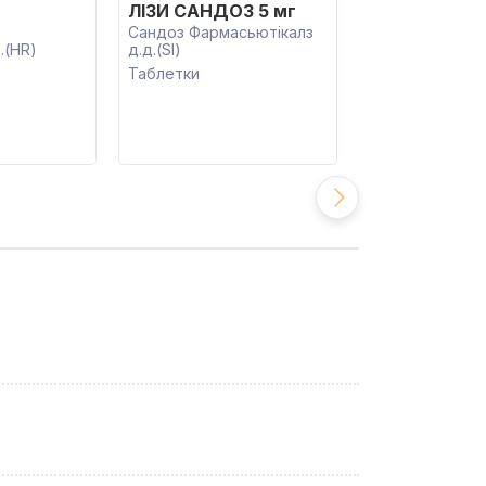
ЛІЗИ САНДОЗ 5 мг
ЛІЗИНОПРИЛ
а
Сандоз Фармасьютікалз
АСТРАФАРМ(UA
.(HR)
д.д.(SI)
Таблетки
Таблетки
45.30
від
грн