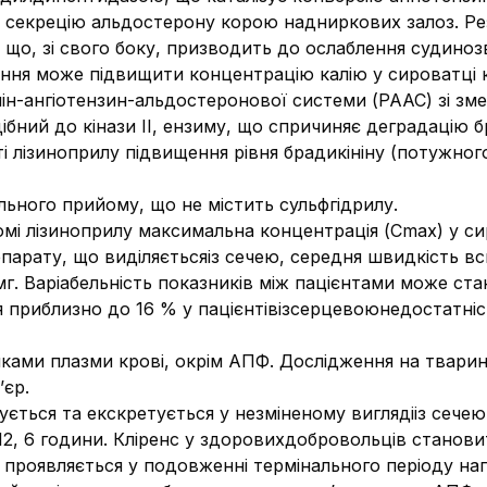
ює секрецію альдостерону корою надниркових залоз. Р
, що, зі свого боку, призводить до ослаблення судино
ння може підвищити концентрацію калію у сироватці кр
ін-ангіотензин-альдостеронової системи (РААС) зі зме
ібний до кінази II, ензиму, що спричиняє деградацію б
ті лізиноприлу підвищення рівня брадикініну (потужног
льного прийому, що не містить сульфгідрилу.
і лізиноприлу максимальна концентрація (Сmax) у си
епарату, що виділяєтьсяіз сечею, середня швидкість 
г. Варіабельність показників між пацієнтами може ст
я приблизно до 16 % у пацієнтівізсерцевоюнедостатніс
білками плазми крові, окрім АПФ. Дослідження на твари
’єр.
ється та екскретується у незміненому виглядііз сече
12, 6 години. Кліренс у здоровихдобровольців станови
 проявляється у подовженні термінального періоду на