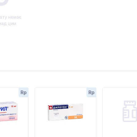
ату немає
над цим
Rp
Rp