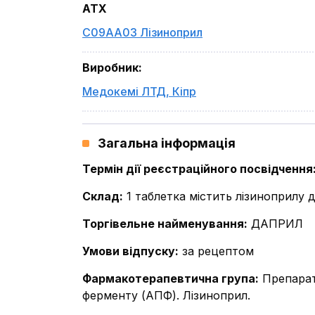
ATX
C09AA03 Лізиноприл
Виробник
:
Медокемі ЛТД
,
Кіпр
Загальна інформація
Термін дії реєстраційного посвідчення
Склад
:
1 таблетка містить лізиноприлу д
Торгівельне найменування
:
ДАПРИЛ
Умови відпуску
:
за рецептом
Фармакотерапевтична група
:
Препарат
ферменту (АПФ). Лізиноприл.