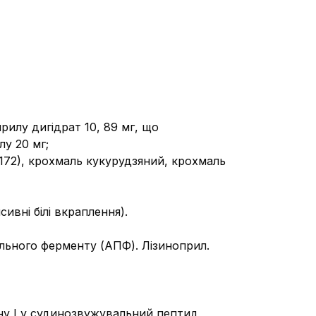
прилу дигідрат 10, 89 мг, що
лу 20 мг;
Е 172), крохмаль кукурудзяний, крохмаль
ивні білі вкраплення).
льного ферменту (АПФ). Лізиноприл.
ну І у судинозвужувальний пептид,