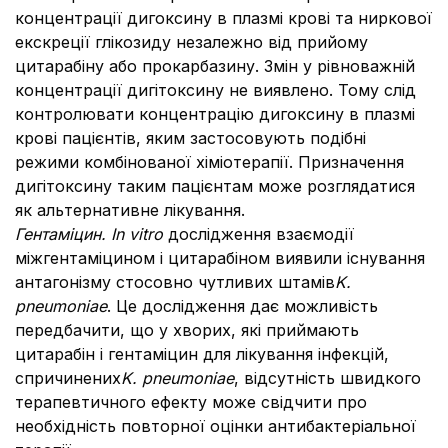
концентрації дигоксину в плазмі крові та ниркової
екскреції глікозиду незалежно від прийому
цитарабіну або прокарбазину. Змін у рівноважній
концентрації дигітоксину не виявлено. Тому слід
контролювати концентрацію дигоксину в плазмі
крові пацієнтів, яким застосовують подібні
режими комбінованої хіміотерапії. Призначення
дигітоксину таким пацієнтам може розглядатися
як альтернативне лікування.
Гентаміцин.
Іn vitro
дослідження взаємодії
міжгентаміцином і цитарабіном виявили існування
антагонізму стосовно чутливих штамів
K.
pneumoniae
. Це дослідження дає можливість
передбачити, що у хворих, які приймають
цитарабін і гентаміцин для лікування інфекцій,
спричинених
K.
p
neumoniae
, відсутність швидкого
терапевтичного ефекту може свідчити про
необхідність повторної оцінки антибактеріальної