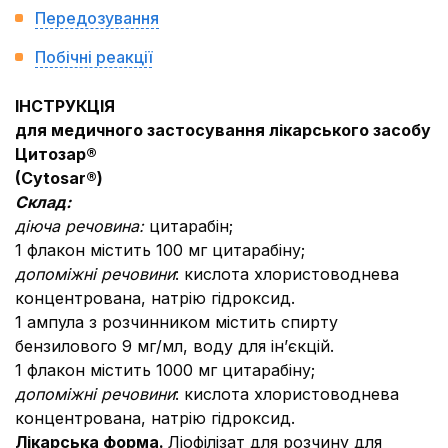
Передозування
Побічні реакції
ІНСТРУКЦІЯ
для медичного застосування лікарського засобу
Цитозар®
(Cytosar®)
Склад:
діюча речовина:
цитарабін;
1 флакон містить 100 мг цитарабіну;
допоміжні речовини
: кислота хлористоводнева
концентрована, натрію гідроксид.
1 ампула з розчинником містить спирту
бензилового 9 мг/мл, воду для ін’єкцій.
1 флакон містить 1000 мг цитарабіну;
допоміжні речовини
: кислота хлористоводнева
концентрована, натрію гідроксид.
Лікарська форма.
Ліофілізат для розчину для