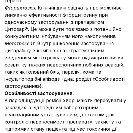
терапії.
Фторцитозин.
Клінічні дані свідчать про можливе
зниження ефективності фторцитозину при
одночасному застосуванні з препаратом
Цитозар®. Це може бути пов’язано з потенційно
конкурентним інгібуванням його накопичення.
Метотрексат.
Внутрішньовенне застосування
цитарабіну в комбінації з інтратекальним
введенням метотрексату може підвищити ризик
розвитку тяжких неврологічних побічних реакцій,
таких як головний біль, параліч, кома та
інсультоподібні епізоди (див. розділ «Особливості
застосування»).
Особливості застосування.
У період індукції ремісії хворі мають перебувати у
закладах із відповідним лабораторним і
реанімаційним устаткуванням, достатнім для
контролю переносимості препарату, захисту та
підтримки стану пацієнта під час токсичної дії