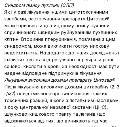
Синдром лізису пухлини (СЛП)
Як і у разі лікування іншими цитотоксичними
засобами, застосування препарату Цитозар®
може призвести до синдрому лізису пухлини,
спричиненого швидким руйнуванням пухлинних
клітин. Вторинна гіперурикемія, пов’язана з цим
синдромом, може викликати гостру ниркову
недостатність. На додаток до інших досліджень і
клінічних тестів слід регулярно перевіряти рівні
сечової кислоти в крові. За необхідності має бути
надане відповідне підтримуюче лікування.
Лікування високими дозами препарату Цитозар®
Після лікування високими дозами цитарабіну (2‒3
г/м2) повідомлялося про виникнення тяжких
токсичних реакцій, інколи з летальним наслідком,
з боку центральної нервової системи (ЦНС),
шлунково-кишкового тракту та легенів (що
відрізняються від тих, що виникають під час