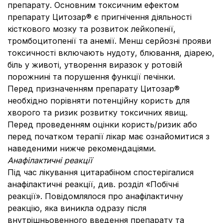
препарату. Основним токсичним ефектом
препарату Цитозар® є пригнічення діяльності
кісткового мозку та розвиток лейкопенії,
тромбоцитопенії та анемії. Менш серйозні прояви
токсичності включають нудоту, блювання, діарею,
біль у животі, утворення виразок у ротовій
порожнині та порушення функції печінки.
Перед призначенням препарату Цитозар®
необхідно порівняти потенційну користь для
хворого та ризик розвитку токсичних явищ.
Перед проведенням оцінки користь/ризик або
перед початком терапії лікар має ознайомитися з
наведеними нижче рекомендаціями.
Анафілактичні реакції
Під час лікування цитарабіном спостерігалися
анафілактичні реакції, див. розділ «Побічні
реакції». Повідомлялося про анафілактичну
реакцію, яка виникла одразу після
внутрішньовенного введення препарату та