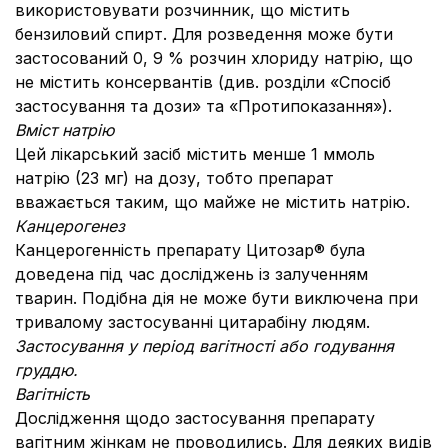
використовувати розчинник, що містить
бензиловий спирт. Для розведення може бути
застосований 0, 9 % розчин хлориду натрію, що
не містить консервантів (див. розділи «Спосіб
застосування та дози» та «Протипоказання»).
Вміст натрію
Цей лікарський засіб містить менше 1 ммоль
натрію (23 мг) на дозу, тобто препарат
вважається таким, що майже не містить натрію.
Канцерогенез
Канцерогенність препарату Цитозар® була
доведена під час досліджень із залученням
тварин. Подібна дія не може бути виключена при
тривалому застосуванні цитарабіну людям.
Застосування у період вагітності або годування
груддю.
Вагітність
Дослідження щодо застосування препарату
вагітним жінкам не проводились. Для деяких видів