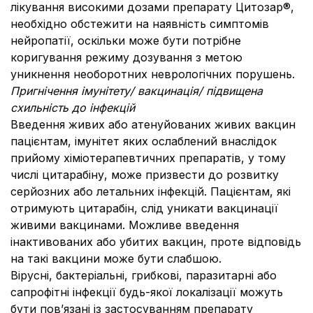
лікування високими дозами препарату Цитозар®,
необхідно обстежити на наявність симптомів
нейропатії, оскільки може бути потрібне
коригування режиму дозування з метою
уникнення необоротних неврологічних порушень.
Пригнічення імунітету/ вакцинація/ підвищена
схильність до інфекцій
Введення живих або атенуйованих живих вакцин
пацієнтам, імунітет яких ослаблений внаслідок
прийому хіміотерапевтичних препаратів, у тому
числі цитарабіну, може призвести до розвитку
серйозних або летальних інфекцій. Пацієнтам, які
отримують цитарабін, слід уникати вакцинації
живими вакцинами. Можливе введення
інактивованих або убитих вакцин, проте відповідь
на такі вакцини може бути слабшою.
Вірусні, бактеріальні, грибкові, паразитарні або
сапрофітні інфекції будь-якої локалізації можуть
бути пов’язані із застосуванням препарату