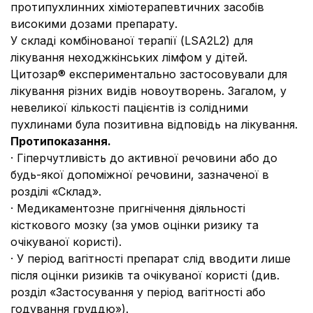
протипухлинних хіміотерапевтичних засобів
високими дозами препарату.
У складі комбінованої терапії (LSA2L2) для
лікування неходжкінських лімфом у дітей.
Цитозар® експериментально застосовували для
лікування різних видів новоутворень. Загалом, у
невеликої кількості пацієнтів із солідними
пухлинами була позитивна відповідь на лікування.
Протипоказання.
· Гіперчутливість до активної речовини або до
будь-якої допоміжної речовини, зазначеної в
розділі «Склад».
· Медикаментозне пригнічення діяльності
кісткового мозку (за умов оцінки ризику та
очікуваної користі).
· У період вагітності препарат слід вводити лише
після оцінки ризиків та очікуваної користі (див.
розділ «Застосування у період вагітності або
годування груддю»).