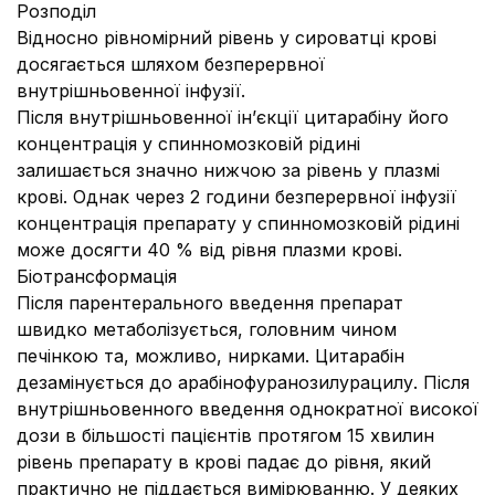
Розподіл
Відносно рівномірний рівень у сироватці крові
досягається шляхом безперервної
внутрішньовенної інфузії.
Після внутрішньовенної ін’єкції цитарабіну його
концентрація у спинномозковій рідині
залишається значно нижчою за рівень у плазмі
крові. Однак через 2 години безперервної інфузії
концентрація препарату у спинномозковій рідині
може досягти 40 % від рівня плазми крові.
Біотрансформація
Після парентерального введення препарат
швидко метаболізується, головним чином
печінкою та, можливо, нирками. Цитарабін
дезамінується до арабінофуранозилурацилу. Після
внутрішньовенного введення однократної високої
дози в більшості пацієнтів протягом 15 хвилин
рівень препарату в крові падає до рівня, який
практично не піддається вимірюванню. У деяких