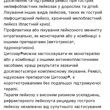
Досягнення та підтримка ремісії при гострих
нелімфобластних лейкозах у дорослих та дітей.
Лікування інших видів лейкозів, таких як гострий
лімфоцитарний лейкоз, хронічний мієлобластний
лейкоз (бластний криз).
Профілактика або лікування лейкозного менінгіту
інтратекально, як монотерапія або у комбінації з
іншими препаратами (метотрексат,
гідрокортизон).
Цитозар®можна застосовувати як монотерапію
або у комбінації з іншими антинеопластичними
засобами; кращі результати зазвичай
досягаютьсяпри комплексному лікуванні. Ремісії,
індуковані препаратом Цитозар®, є
короткотривалими без подальшої підтримуючої
терапії.
Терапія лейкозу з високим ризиком ускладнень,
рефрактерного лейкозута рецидиву гострого
лейкозу незалежно від супутнього застосування