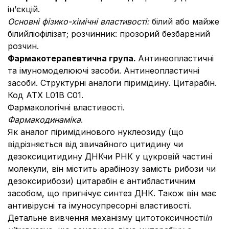
ін’єкцій.
Основні фізико-хімічні властивості:
білий або майже
білий
ліофілізат; розчинник: прозорий безбарвний
розчин.
Фармакотерапевтична група.
Антинеопластичні
та імуномоделюючі засоби. Антинеопластичні
засоби. Структурні аналоги піримідину. Цитарабін.
Код АТХ L01B C01.
Фармакологічні властивості.
Фармакодинаміка
.
Як аналог піримідинового нуклеозиду (що
відрізняється від звичайного цитидину чи
дезоксицитидину ДНКчи РНК у цукровій частині
молекули, він містить арабінозу замість рибози чи
дезоксирибози) цитарабін є антибластичним
засобом, що пригнічує синтез ДНК. Також він має
антивірусні та імуносупресорні властивості.
Детальне вивчення механізму цитотоксичності
in