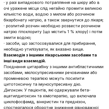
· у разі випадкового потрапляння на шкіру або в
очі уражене місце слід негайно промити великою
кількістю води, водою з милом або розчином
бікарбонату натрію, а також звернутися до лікаря;
· розлитий розчин необхідно розвести розчином
натрію гіпохлориту (що містить 1 % хлору) і потім
змити водою;
· засоби, що застосовувалися для прибирання,
необхідно утилізувати, як вказано вище.
Взаємодія з іншими лікарськими засобами та
інші види взаємодій.
Поєднання цитарабіну з іншими антибластичними
засобами, мієлосупресивними речовинами або
променевою терапією можуть посилити
цитотоксичну та імуносупресивну дію.
Дигоксин.
У пацієнтів, які одержували бета-
ацетилдигоксин та хіміотерапію, що включала
циклофосфамід, вінкристин та преднізон,
спостерігалося оборотне зниження рівноважної