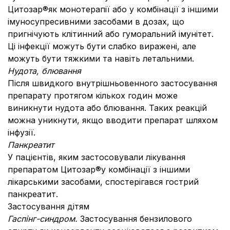
Цитозар®як монотерапії або у комбінації з іншими
імуносупресивними засобами в дозах, що
пригнічують клітинний або гуморальний імунітет.
Ці інфекції можуть бути слабко виражені, але
можуть бути тяжкими та навіть летальними.
Нудота, блювання
Після швидкого внутрішньовенного застосування
препарату протягом кількох годин може
виникнути нудота або блювання. Таких реакцій
можна уникнути, якщо вводити препарат шляхом
інфузії.
Панкреатит
У пацієнтів, яким застосовували лікування
препаратом Цитозар®у комбінації з іншими
лікарськими засобами, спостерігався гострий
панкреатит.
Застосування дітям
Гаспінг-синдром.
Застосування бензилового