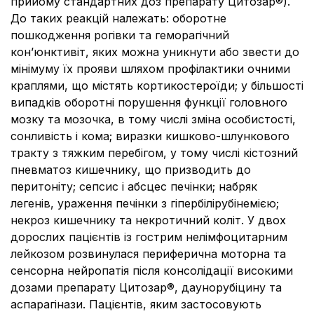
прийому стандартних доз препарату Цитозар®).
До таких реакцій належать: оборотне
пошкодження рогівки та геморагічний
кон’юнктивіт, яких можна уникнути або звести до
мінімуму їх прояви шляхом профілактики очними
краплями, що містять кортикостероїди; у більшості
випадків оборотні порушення функції головного
мозку та мозочка, в тому числі зміна особистості,
сонливість і кома; виразки кишково-шлункового
тракту з тяжким перебігом, у тому числі кістозний
пневматоз кишечнику, що призводить до
перитоніту; сепсис і абсцес печінки; набряк
легенів, ураження печінки з гіпербілірубінемією;
некроз кишечнику та некротичний коліт. У двох
дорослих пацієнтів із гострим нелімфоцитарним
лейкозом розвинулася периферична моторна та
сенсорна нейропатія після консолідації високими
дозами препарату Цитозар®, даунорубіцину та
аспарагінази. Пацієнтів, яким застосовують