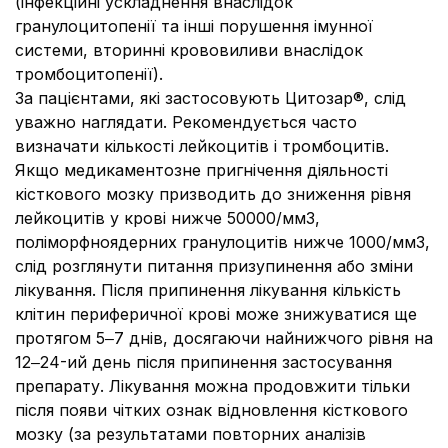
(інфекційні ускладнення внаслідок
гранулоцитопенії та інші порушення імунної
системи, вторинні крововиливи внаслідок
тромбоцитопенії).
За пацієнтами, які застосовують Цитозар®, слід
уважно наглядати. Рекомендується часто
визначати кількості лейкоцитів і тромбоцитів.
Якщо медикаментозне пригнічення діяльності
кісткового мозку призводить до зниження рівня
лейкоцитів у крові нижче 50000/мм3,
поліморфноядерних гранулоцитів нижче 1000/мм3,
слід розглянути питання призупинення або зміни
лікування. Після припинення лікування кількість
клітин периферичної крові може знижуватися ще
протягом 5‒7 днів, досягаючи найнижчого рівня на
12‒24-ий день після припинення застосування
препарату. Лікування можна продовжити тільки
після появи чітких ознак відновлення кісткового
мозку (за результатами повторних аналізів