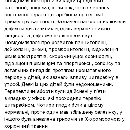
Повідомлялося про 2 випадки вроджених
патологій, зокрема, коли плід зазнав впливу
системної терапії цитарабіном протягом І
триместру вагітності. Зазначені патології включали
дефекти дистальних відділів верхніх і нижніх
кінцівок та деформацію кінцівок і вух.
Повідомлялося про розвиток панцитопенії,
лейкопенії, анемії, тромбоцитопенії, відхилення
рівня електролітів, скороминущої еозинофілії,
підвищення рівня IgM та гіперпірексії, сепсису та
летальних випадків протягом неонатального
періоду у дітей, які зазнали впливу цитарабіну в
утробі. Деякі із цих дітей були недоношеними.
Терапевтичні аборти були здійснені у п’яти
випадках у жінок, які проходили терапію
цитарабіном. Чотири плоди були в цілому
нормальні, проте один мав збільшену селезінку, у
іншого була виявлена трисомія за Х-хромосомою у
хоріонічній тканині.