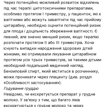
Через потенційно можливий розвиток відхилень
під час терапії цитотоксичними препаратами,
особливо протягом І триместру, у пацієнток, які є
вагітними або можуть завагітніти під час прийому
цитарабіну, необхідно оцінити потенційний ризик
для плода і доцільність збереження вагітності. Є
певний, але значно менший ризик, якщо терапію
розпочати протягом ІІ або ІІІ триместрів. Хоча
існують випадки народження здорових дітей
жінками, які отримували лікування цитарабіном
протягом усіх трьох триместрів, за такими дітьми
необхідний подальший медичний нагляд.
Бензиловий спирт, який міститься в розчиннику,
може проникати через плаценту (див. розділ
«Особливості застосування»).
Годування груддю
Невідомо, чи екскретується препарат у грудне
молоко. У зв’язку з тим, що багато ліків
екскретуються у грудне молоко та через