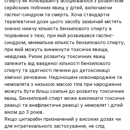
спирту як консерванту асоціювалося з розвитком
серйозних побічних явищ у дітей, включаючи
гаспінг-синдром та смерть. Хоча стандартні
терапевтичні дози цього засобу зазвичай містять
значно нижчу кількість бензилового спирту в
порівнянні з тією, при якій розвивався гаспінг-
синдром, мінімальна кількість бензилового спирту,
при якій можуть виникнути токсичні явища,
невідома. Ризик розвитку токсичних явищ
залежить від введеної кількості бензилового
спирту та здатності печінки до детоксикації
хімічної речовини. Недоношені новонароджені та
немовлята з низькою масою тіла при народженні
можуть бути більш схильні до розвитку токсичних
явищ. Бензиловий спирт може викликати токсичні
реакції та анафілактичні реакції у немовлят і дітей
віком до 3 років.
Якщо цитарабін призначений у високих дозах чи
для інтратекального застосування, не слід