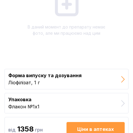
В даний момент до препарату немає
фото, але ми працюємо над цим
Форма випуску та дозування
Ліофілізат, 1 г
Упаковка
Флакон №1x1
1358
Ціни в аптеках
від
грн