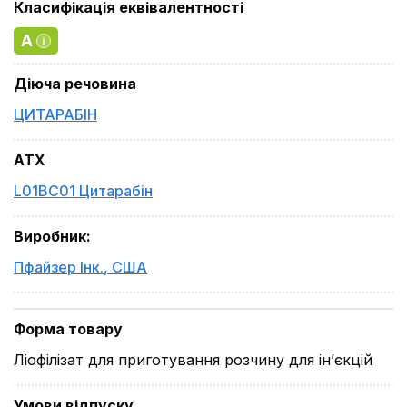
Класифікація еквівалентності
A
Діюча речовина
ЦИТАРАБІН
ATX
L01BC01 Цитарабін
Виробник
:
Пфайзер Інк.
,
США
Форма товару
Ліофілізат для приготування розчину для ін’єкцій
Умови відпуску