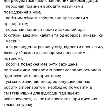
дотримуватися нижченаведених рекомендацій:
· персонал повинен володіти навичками
поводження з ним;
· вагітним жінкам заборонено працювати з
препаратом;
· персонал повинен носити захисний одяг
(окуляри, медичні халати та одноразові рукавички
і маски);
· для розведення розчину слід відвести спеціальну
ділянку (бажано з ламінарним повітряним
потоком);
· робоча поверхня має бути захищена
поглинаючим папером із пластмасовою основою
одноразового використання;
· усі матеріали, що використовували під час
роботи з препаратом, необхідно помістити в
сміттєві мішки для відходів підвищеної
небезпечності, які потім спалюють при високих
температурах;