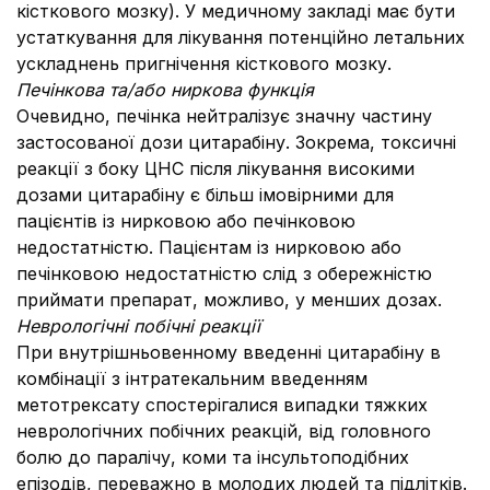
кісткового мозку). У медичному закладі має бути
устаткування для лікування потенційно летальних
ускладнень пригнічення кісткового мозку.
Печінкова та/або ниркова функція
Очевидно, печінка нейтралізує значну частину
застосованої дози цитарабіну. Зокрема, токсичні
реакції з боку ЦНС після лікування високими
дозами цитарабіну є більш імовірними для
пацієнтів із нирковою або печінковою
недостатністю. Пацієнтам із нирковою або
печінковою недостатністю слід з обережністю
приймати препарат, можливо, у менших дозах.
Неврологічні побічні реакції
При внутрішньовенному введенні цитарабіну в
комбінації з інтратекальним введенням
метотрексату спостерігалися випадки тяжких
неврологічних побічних реакцій, від головного
болю до паралічу, коми та інсультоподібних
епізодів, переважно в молодих людей та підлітків.