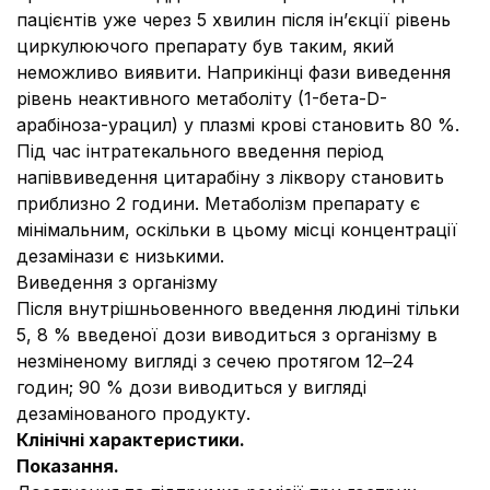
пацієнтів уже через 5 хвилин після ін’єкції рівень
циркулюючого препарату був таким, який
неможливо виявити. Наприкінці фази виведення
рівень неактивного метаболіту (1-бета-D-
арабіноза-урацил) у плазмі крові становить 80 %.
Під час інтратекального введення період
напіввиведення цитарабіну з ліквору становить
приблизно 2 години. Метаболізм препарату є
мінімальним, оскільки в цьому місці концентрації
дезамінази є низькими.
Виведення з організму
Після внутрішньовенного введення людині тільки
5, 8 % введеної дози виводиться з організму в
незміненому вигляді з сечею протягом 12‒24
годин; 90 % дози виводиться у вигляді
дезамінованого продукту.
Клінічні характеристики.
Показання.