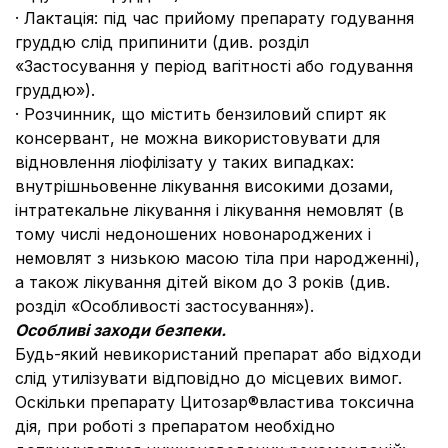
· Лактація: під час прийому препарату годування
груддю слід припинити (див. розділ
«Застосування у період вагітності або годування
груддю»).
· Розчинник, що містить бензиловий спирт як
консервант, не можна використовувати для
відновлення ліофілізату у таких випадках:
внутрішньовенне лікування високими дозами,
інтратекальне лікування і лікування немовлят (в
тому числі недоношених новонароджених і
немовлят з низькою масою тіла при народженні),
а також лікування дітей віком до 3 років (див.
розділ «Особливості застосування»).
Особливі заходи безпеки.
Будь-який невикористаний препарат або відходи
слід утилізувати відповідно до місцевих вимог.
Оскільки препарату Цитозар®властива токсична
дія, при роботі з препаратом необхідно