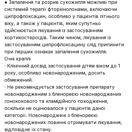
● Запалення та розрив сухожилля можливі при
системній терапії фторхінолонами, включаючи
ципрофлоксацин, особливо у пацієнтів літнього
віку, а також у пацієнтів, яким супутньо
здійснюється лікування із застосуванням
кортикостероїдів. Таким чином, лікування із
застосуванням ципрофлоксацину слід припинити
при перших ознаках запалення сухожилля.
Очні краплі
· Клінічний досвід застосування дітям віком до 1
року, особливо новонародженим, досить
обмежений.
· Не рекомендується застосування препарату
новонародженим з бленореєю новонароджених
гонококового та хламідійного походження,
оскільки не оцінювалося у пацієнтів даної
категорії. Новонароджені з бленореєю
новонароджених повинні отримувати лікування,
відповідне їх стану.