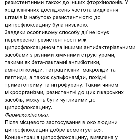
резистентними також до інших фторхінолонів. У
ході клінічних досліджень частота виділення
штамів із набутою резистентністю до
ципрофлоксацину була низькою.
Завдяки особливому способу дії не існує
перехресної резистентності між
ципрофлоксацином та іншими антибактеріальними
засобами з різними хімічними структурами,
такими як бета-лактамні антибіотики,
аміноглікозиди, тетрацикліни, макроліди та
пептиди, а також сульфонаміди, похідні
триметоприму та нітрофурану. Таким чином
мікроорганізми, резистентні до цих лікарських
засобів, можуть бути чутливими до
ципрофлоксацину.
Фармакокінетика.
Після місцевого застосування в око людини
ципрофлоксацин добре всмоктується.
Концентрація ципрофлоксацину, виявлена у