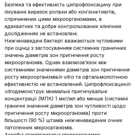
Безпека та ефективність ципрофлоксацину при
лікуванні виразок рогівки або кон’юнктивітів,
спричинених цими мікроорганізмами, в
адекватних та добре контрольованих клінічних
дослідженнях не встановлені.
Нижченаведені бактерії вважаються чутливими
при оцінці з застосуванням системних граничних
значень діаметрів зон пригнічення росту
мікроорганізмів. Однак взаємозв’язок між
системними значеннями діаметрів зон пригнічення
росту мікроорганізмів
in vitro
та офтальмологічною
ефективністю не встановлений. Ципрофлоксацин
in
vitro
демонструє мінімальні пригнічувальні
концентрації (МПК) 1 мкг/мл або менше (системні
граничні значення діаметрів зон чутливості щодо
пригнічення росту мікроорганізмів) проти
більшості (90 %) штамів нижченаведених очних
патогенних мікроорганізмів.
Аеробні грампозитивні мікроорганізми: