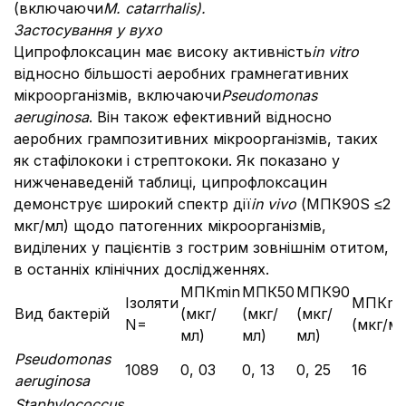
(включаючи
M. catarrhalis).
Застосування у вухо
Ципрофлоксацин має високу активність
in vitro
відносно більшості аеробних грамнегативних
мікроорганізмів, включаючи
Pseudomonas
aeruginosa
. Він також ефективний відносно
аеробних грампозитивних мікроорганізмів, таких
як стафілококи і стрептококи. Як показано у
нижченаведеній таблиці, ципрофлоксацин
демонструє широкий спектр дії
in vivo
(МПК90S ≤2
мкг/мл) щодо патогенних мікроорганізмів,
виділених у пацієнтів з гострим зовнішнім отитом,
в останніх клінічних дослідженнях.
МПКmin
МПК50
МПК90
Ізоляти
МПКma
Вид бактерій
(мкг/
(мкг/
(мкг/
N=
(мкг/мл
мл)
мл)
мл)
Pseudomonas
1089
0, 03
0, 13
0, 25
16
aeruginosa
Staphylococcus