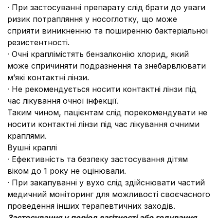
· При застосуванні препарату слід брати до уваги
ризик потрапляння у носоглотку, що може
сприяти виникненню та поширенню бактеріальної
резистентності.
· Очні краплімістять бензалконію хлорид, який
може спричиняти подразнення та знебарвлювати
м’які контактні лінзи.
· Не рекомендується носити контактні лінзи під
час лікування очної інфекції.
Таким чином, пацієнтам слід порекомендувати не
носити контактні лінзи під час лікування очними
краплями.
Вушні краплі
· Ефективність та безпеку застосування дітям
віком до 1 року не оцінювали.
· При закапуванні у вухо слід здійснювати частий
медичний моніторинг для можливості своєчасного
проведення інших терапевтичних заходів.
Застосування у період вагітності або годування