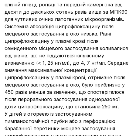
слізній плівці, рогівці та передній камері ока від
десяти до декількох сотень разів вища за МПК90
для чутливих очних патогенних мікроорганізмів.
Системна абсорбція ципрофлоксацину після
місцевого застосування в око низька. Рівні
ципрофлоксацину у плазмі крові після
семиденного місцевого застосування коливалися
від рівнів, що не піддаються кількісному
визначенню (< 1, 25 нг/мл), до 4, 7 нг/мл. Середнє
значення максимальної концентрації
ципрофлоксацину у плазмі крові, отримане після
місцевого застосування в око, було приблизно у
450 разів менше за значення, що спостерігалося
після перорального застосування одноразової
дози ципрофлоксацину, що становила 250 мг.
У дітей з отореєю із застосуванням
тимпаностомічної трубки або з перфорацією
барабанної перетинки місцеве застосування
ципрофлоксацину у вухо призводило до рівнів