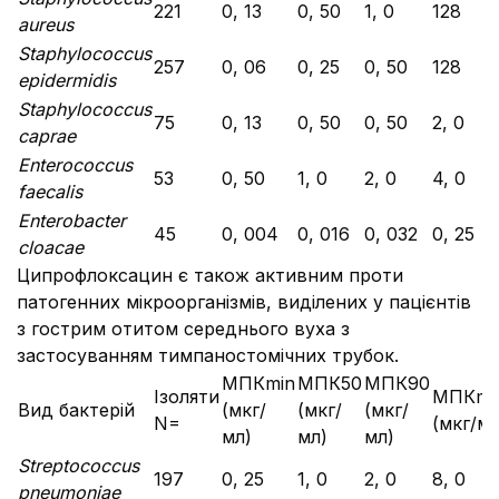
221
0, 13
0, 50
1, 0
128
aureus
Staphylococcus
257
0, 06
0, 25
0, 50
128
epidermidis
Staphylococcus
75
0, 13
0, 50
0, 50
2, 0
caprae
Enterococcus
53
0, 50
1, 0
2, 0
4, 0
faecalis
Enterobacter
45
0, 004
0, 016
0, 032
0, 25
cloacae
Ципрофлоксацин є також активним проти
патогенних мікроорганізмів, виділених у пацієнтів
з гострим отитом середнього вуха з
застосуванням тимпаностомічних трубок.
МПКmin
МПК50
МПК90
Ізоляти
МПКma
Вид бактерій
(мкг/
(мкг/
(мкг/
N=
(мкг/мл
мл)
мл)
мл)
Streptococcus
197
0, 25
1, 0
2, 0
8, 0
pneumoniaе