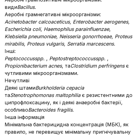
види
Bacillus.
Аеробні грамнегативні мікроорганізми:
Acinetobacter calcoaceticus, Enterobacter aerogenes,
Escherichia coli, Haemophilus parainfluenzae
,
Klebsiella pneumoniae, Neisseria gonorrhoeae, Proteus
mirabilis, Proteus vulgaris, Serratia marcescens.
Інші:
Peptococcus
spp.
,
Peptostreptococcus
spp.
,
Propionibacterium acnes
, та
Clostridium perfringens
є
чутливими мікроорганізмами.
Нечутливі
Деякі штами
Burkholderia cepacia
та
Stenotrophomonas maltophilia
є резистентними до
ципрофлоксацину, як і деякі анаеробні бактерії,
особливо
Bacteroides fragilis
.
Інша інформація
Мінімальна бактерицидна концентрація (МБК), як
правило, не перевищує мінімальну пригнічувальну