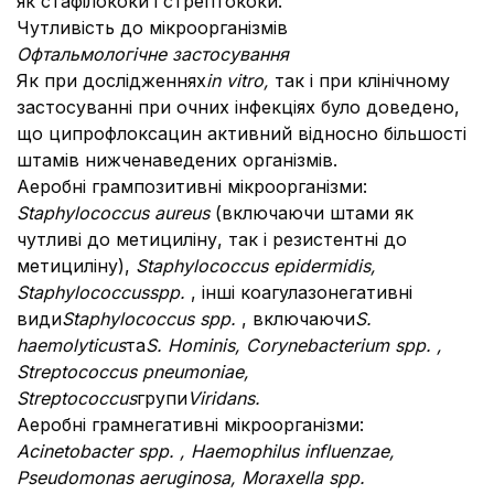
як стафілококи і стрептококи.
Чутливість до мікроорганізмів
Офтальмологічне застосування
Як при дослідженнях
in vitro,
так і при клінічному
застосуванні при очних інфекціях було доведено,
що ципрофлоксацин активний відносно більшості
штамів нижченаведених організмів.
Аеробні грампозитивні мікроорганізми:
Staphylococcus aureus
(включаючи штами як
чутливі до метициліну, так і резистентні до
метициліну),
Staphylococcus epidermidis,
Staphylococcus
spp.
, інші коагулазонегативні
види
Staphylococcus spp.
, включаючи
S.
haemolyticus
та
S. Hominis, Corynebacterium spp. ,
Streptococcus pneumoniaе,
Streptococcus
групи
Viridans.
Аеробні грамнегативні мікроорганізми:
Acinetobacter spp. , Haemophilus influenzae,
Pseudomonas aeruginosa, Moraxella spp.