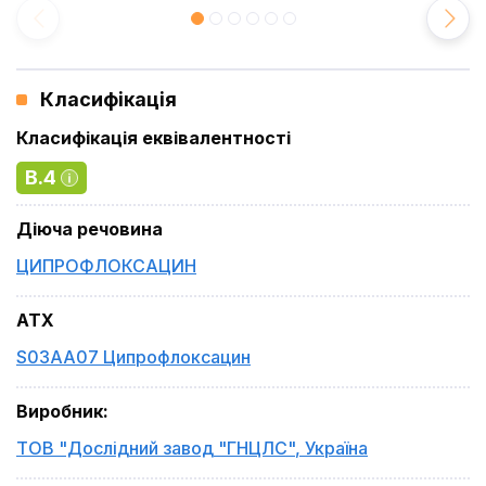
Класифікація
Класифікація еквівалентності
B.4
Діюча речовина
ЦИПРОФЛОКСАЦИН
ATX
S03AA07 Ципрофлоксацин
Виробник
:
ТОВ "Дослідний завод "ГНЦЛС"
,
Україна