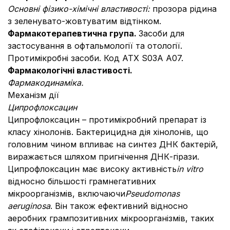
Основні фізико-хімічні властивості:
прозора рідина
з зеленувато-жовтуватим відтінком.
Фармакотерапевтична група.
Засоби для
застосування в офтальмології та отології.
Протимікробні засоби. Код АТХ S03А А07.
Фармакологічні властивості.
Фармакодинаміка.
Механізм дії
Ципрофлоксацин
Ципрофлоксацин – протимікробний препарат із
класу хінолонів. Бактерицидна дія хінолонів, що
головним чином впливає на синтез ДНК бактерій,
виражається шляхом пригнічення ДНК-гірази.
Ципрофлоксацин має високу активність
in vitro
відносно більшості грамнегативних
мікроорганізмів, включаючи
Pseudomonas
aeruginosa
. Він також ефективний відносно
аеробних грампозитивних мікроорганізмів, таких