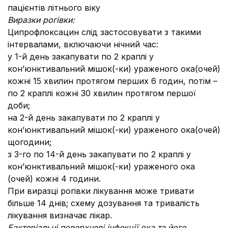
пацієнтів літнього віку
Виразки рогівки:
Ципрофлоксацин слід застосовувати з такими
інтервалами, включаючи нічний час:
у 1-й день закапувати по 2 краплі у
кон’юнктивальний мішок(-ки) ураженого ока(очей)
кожні 15 хвилин протягом перших 6 годин, потім –
по 2 краплі кожні 30 хвилин протягом першої
доби;
на 2-й день закапувати по 2 краплі у
кон’юнктивальний мішок(-ки) ураженого ока(очей)
щогодини;
з 3-го по 14-й день закапувати по 2 краплі у
кон’юнктивальний мішок(-ки) ураженого ока
(очей) кожні 4 години.
При виразці рогівки лікування може тривати
більше 14 днів; схему дозування та тривалість
лікування визначає лікар.
Бактеріальні поверхневі інфекції ока та його