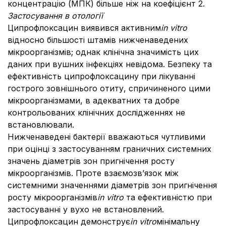
концентрацію (МПК) більше ніж на коефіцієнт 2.
Застосування в отології
Ципрофлоксацин виявився активним
in vitro
відносно більшості штамів нижченаведених
мікроорганізмів; однак клінічна значимість цих
даних при вушних інфекціях невідома. Безпеку та
ефективність ципрофлоксацину при лікуванні
гострого зовнішнього отиту, спричиненого цими
мікроорганізмами, в адекватних та добре
контрольованих клінічних дослідженнях не
встановлювали.
Нижченаведені бактерії вважаються чутливими
при оцінці з застосуванням граничних системних
значень діаметрів зон пригнічення росту
мікроорганізмів. Проте взаємозв’язок між
системними значеннями діаметрів зон пригнічення
росту мікроорганізмів
in vitro
та ефективністю при
застосуванні у вухо не встановлений.
Ципрофлоксацин демонструє
in vitro
мінімальну