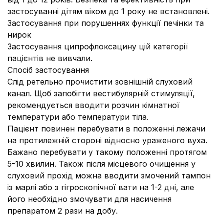
застосуванні дітям віком до 1 року не встановлені.
Застосування при порушеннях функції печінки та
нирок
Застосування ципрофлоксацину цій категорії
пацієнтів не вивчали.
Спосіб застосування
Слід ретельно прочистити зовнішній слуховий
канал. Щоб запобігти вестибулярній стимуляції,
рекомендується вводити розчин кімнатної
температури або температури тіла.
Пацієнт повинен перебувати в положенні лежачи
на протилежній стороні відносно ураженого вуха.
Бажано перебувати у такому положенні протягом
5-10 хвилин. Також після місцевого очищення у
слуховий прохід можна вводити змочений тампон
із марлі або з гігроскопічної вати на 1-2 дні, але
його необхідно змочувати для насичення
препаратом 2 рази на добу.