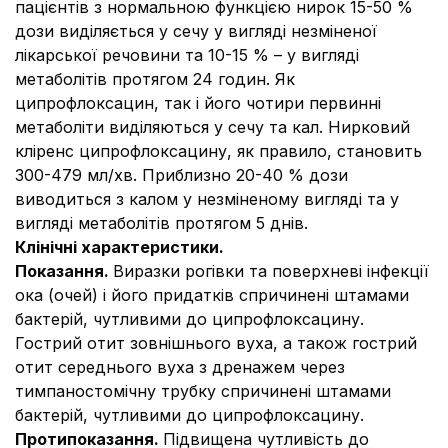
пацієнтів з нормальною функцією нирок 15-50 %
дози виділяється у сечу у вигляді незміненої
лікарської речовини та 10-15 % – у вигляді
метаболітів протягом 24 годин. Як
ципрофлоксацин, так і його чотири первинні
метаболіти виділяються у сечу та кал. Нирковий
кліренс ципрофлоксацину, як правило, становить
300-479 мл/хв. Приблизно 20-40 % дози
виводиться з калом у незміненому вигляді та у
вигляді метаболітів протягом 5 днів.
Клінічні характеристики.
Показання.
Виразки рогівки та поверхневі інфекції
ока (очей) і його придатків спричинені штамами
бактерій, чутливими до ципрофлоксацину.
Гострий отит зовнішнього вуха, а також гострий
отит середнього вуха з дренажем через
тимпаностомічну трубку спричинені штамами
бактерій, чутливими до ципрофлоксацину.
Протипоказання.
Підвищена чутливість до