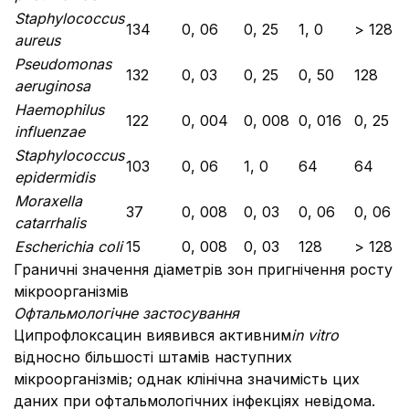
Staphylococcus
134
0, 06
0, 25
1, 0
> 128
aureus
Pseudomonas
132
0, 03
0, 25
0, 50
128
aeruginosa
Haemophilus
122
0, 004
0, 008
0, 016
0, 25
influenzae
Staphylococcus
103
0, 06
1, 0
64
64
epidermidis
Moraxella
37
0, 008
0, 03
0, 06
0, 06
catarrhalis
Escherichia coli
15
0, 008
0, 03
128
> 128
Граничні значення діаметрів зон пригнічення росту
мікроорганізмів
Офтальмологічне застосування
Ципрофлоксацин виявився активним
in vitro
відносно більшості штамів наступних
мікроорганізмів; однак клінічна значимість цих
даних при офтальмологічних інфекціях невідома.