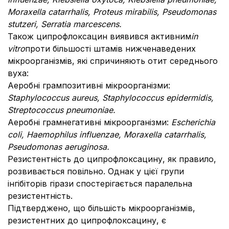
Moraxella catarrhalis, Proteus mirabilis, Pseudomonas
stutzeri, Serratia marcescens.
Також ципрофлоксацин виявився активним
in
vitro
проти більшості штамів нижченаведених
мікроорганізмів, які спричиняють отит середнього
вуха:
Аеробні грампозитивні мікроорганізми:
Staphylococcus aureus, Staphylococcus epidermidis,
Streptococcus pneumoniae.
Аеробні грамнегативні мікроорганізми:
Escherichia
coli, Haemophilus influenzae, Moraxella catarrhalis,
Pseudomonas aeruginosa.
Резистентність до ципрофлоксацину, як правило,
розвивається повільно. Однак у цієї групи
інгібіторів гірази спостерігається паралельна
резистентність.
Підтверджено, що більшість мікроорганізмів,
резистентних до ципрофлоксацину, є