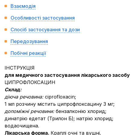
Взаємодія
Особливості застосування
Спосіб застосування та дози
Передозування
Побічні реакції
ІНСТРУКЦІЯ
для медичного застосування лікарського засобу
ЦИПРОФЛОКСАЦИН
Склад:
діюча речовина:
сiprofloxacin;
1 мл розчину містить ципрофлоксацину 3 мг;
допомiжнi речовини:
бензалконію хлорид;
динатрію едетат (Трилон Б); натрію хлорид;
водаочищена.
Лікарська форма.
Краплі очні та вушні.