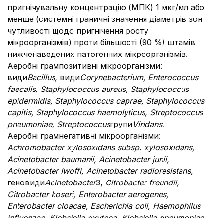
пригнічувальну концентрацію (МПК) 1 мкг/мл або
менше (системні граничні значення діаметрів зон
чутливості щодо пригнічення росту
мікроорганізмів) проти більшості (90 %) штамів
нижченаведених патогенних мікроорганізмів.
Аеробні грампозитивні мікроорганізми:
види
Bacillus,
види
Corynebacterium, Enterococcus
faecalis, Staphylococcus aureus, Staphylococcus
epidermidis, Staphylococcus caprae, Staphylococcus
capitis, Staphylococcus haemolyticus, Streptococcus
pneumoniaе, Streptococcus
групи
Viridans.
Аеробні грамнегативні мікроорганізми:
Achromobacter xylosoxidans subsp. хylosoxidans,
Acinetobacter baumanii, Acinetobacter junii,
Acinetobacter Iwoffi, Acinetobacter radioresistans,
геновиди
Acinetobacter
3,
Citrobacter freundii,
Citrobacter koseri, Enterobacter aerogenes,
Enterobacter cloacae, Escherichia coli, Haemophilus
influenzae, Klebsiella oxytoca, Klebsiella pneumoniae,