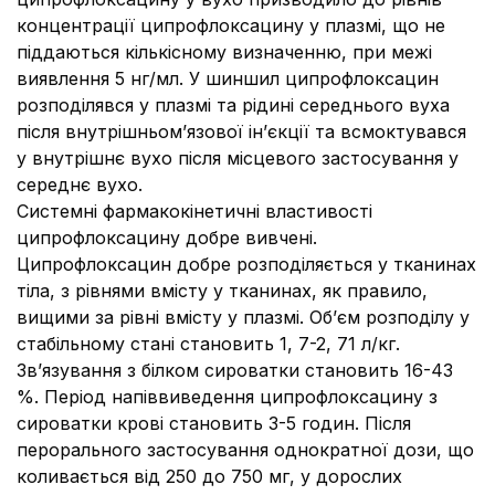
концентрації ципрофлоксацину у плазмі, що не
піддаються кількісному визначенню, при межі
виявлення 5 нг/мл. У шиншил ципрофлоксацин
розподілявся у плазмі та рідині середнього вуха
після внутрішньом’язової ін’єкції та всмоктувався
у внутрішнє вухо після місцевого застосування у
середнє вухо.
Системні фармакокінетичні властивості
ципрофлоксацину добре вивчені.
Ципрофлоксацин добре розподіляється у тканинах
тіла, з рівнями вмісту у тканинах, як правило,
вищими за рівні вмісту у плазмі. Об’єм розподілу у
стабільному стані становить 1, 7-2, 71 л/кг.
Зв’язування з білком сироватки становить 16-43
%. Період напіввиведення ципрофлоксацину з
сироватки крові становить 3-5 годин. Після
перорального застосування однократної дози, що
коливається від 250 до 750 мг, у дорослих