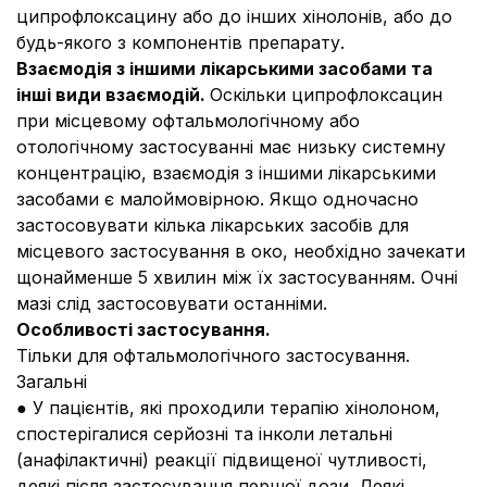
ципрофлоксацину або до інших хінолонів, або до
будь-якого з компонентів препарату.
Взаємодія з іншими лікарськими засобами та
інші види взаємодій.
Оскільки ципрофлоксацин
при місцевому офтальмологічному або
отологічному застосуванні має низьку системну
концентрацію, взаємодія з іншими лікарськими
засобами є малоймовірною. Якщо одночасно
застосовувати кілька лікарських засобів для
місцевого застосування в око, необхідно зачекати
щонайменше 5 хвилин між їх застосуванням. Очні
мазі слід застосовувати останніми.
Особливості застосування.
Тільки для офтальмологічного застосування.
Загальні
● У пацієнтів, які проходили терапію хінолоном,
спостерігалися серйозні та інколи летальні
(анафілактичні) реакції підвищеної чутливості,
деякі після застосування першої дози. Деякі