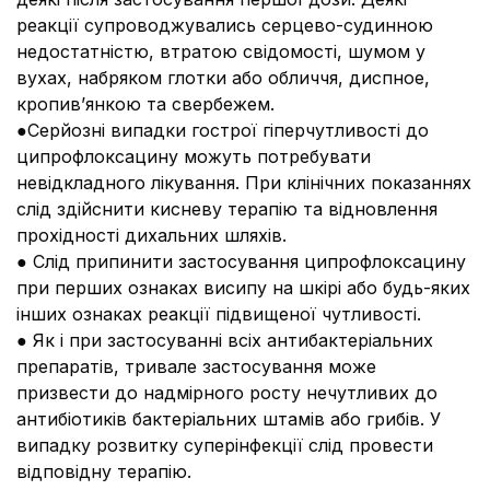
реакції супроводжувались серцево-судинною
недостатністю, втратою свідомості, шумом у
вухах, набряком глотки або обличчя, диспное,
кропив’янкою та свербежем.
●Серйозні випадки гострої гіперчутливості до
ципрофлоксацину можуть потребувати
невідкладного лікування. При клінічних показаннях
слід здійснити кисневу терапію та відновлення
прохідності дихальних шляхів.
● Слід припинити застосування ципрофлоксацину
при перших ознаках висипу на шкірі або будь-яких
інших ознаках реакції підвищеної чутливості.
● Як і при застосуванні всіх антибактеріальних
препаратів, тривале застосування може
призвести до надмірного росту нечутливих до
антибіотиків бактеріальних штамів або грибів. У
випадку розвитку суперінфекції слід провести
відповідну терапію.