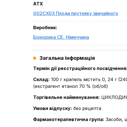
ATX
G02CX03 Плоди прутняку звичайного
Виробник
:
Біонорика СЕ
,
Німеччина
Загальна інформація
Термін дії реєстраційного посвідчення
Склад
:
100 г крапель містить 0, 24 г (24
(екстрагент етанол 70 % (об/об)
Торгівельне найменування
:
ЦИКЛОДИ
Умови відпуску
:
без рецепта
Фармакотерапевтична група
:
Засоби, щ