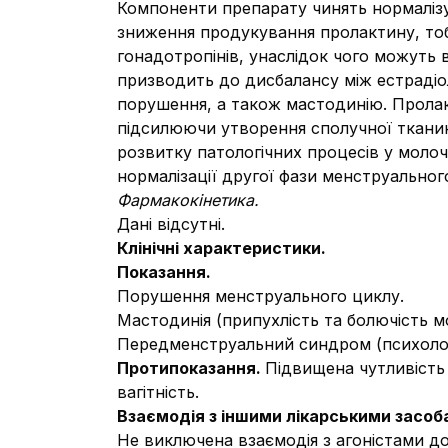
Компоненти препарату чинять нормалізу
зниження продукування пролактину, то
гонадотропінів, унаслідок чого можуть в
призводить до дисбалансу між естрадіо
порушення, а також мастодинію. Пролак
підсилюючи утворення сполучної ткани
розвитку патологічних процесів у молоч
нормалізації другої фази менструальног
Фармакокінетика.
Дані відсутні.
Клінічні характеристики.
Показання.
Порушення менструального циклу.
Мастодинія (припухлість та болючість м
Передменструальний синдром (психологіч
Протипоказання.
Підвищена чутливість 
вагітність.
Взаємодія з іншими лікарськими засоба
Не виключена взаємодія з агоністами д