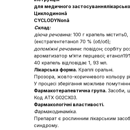
для медичного застосування
лікарсько
Циклодинон
â
СYCLODYNon
â
Склад
:
діюча речовина:
100 г крапель містить0
(екстрагент
етанол 70 % (об/об);
допоміжні речовини:
повідон; сорбіту ро
ароматизатор м’яти перцевої; етанол19
40 крапель відповідає 1, 93 мл.
Лікарська форма.
Краплі оральні.
Прозора, жовто-коричневого кольору рі
У процесі зберігання можливе помутнін
Фармакотерапевтична група.
Засоби, щ
Код АТХ G02СX03.
Фармакологічні властивості.
Фармакодинаміка
.
Препарат є рослинним лікарським засоб
синдрому.