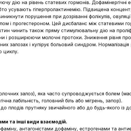
ючу дію на рівень статевих гормонів. Дофамінергічні
бто усувають гіперпролактинемію. Підвищена концент
иникнути порушення при дозріванні фолікулів, овуляції 
лом і прогестероном. Цей дисбаланс між статевими г
тин чинить також пряму стимулювальну дію на проліф
ни і розширюючи молочні протоки. Зниження рівня пр
них залозах і купірує больовий синдром. Нормалізація 
о циклу.
олочних залоз), яка часто супроводжується болем (маст
на лабільність, головний біль або мігрень, запор).
до плодів прутняку звичайного або до будь-якого із 
ми та інші види взаємодій.
офаміну, антагоністами дофаміну, естрогенами та ант