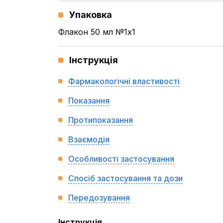
Упаковка
Флакон 50 мл №1x1
Інструкція
Фармакологічні властивості
Показання
Протипоказання
Взаємодія
Особливості застосування
Спосіб застосування та дози
Передозування
Інструкція