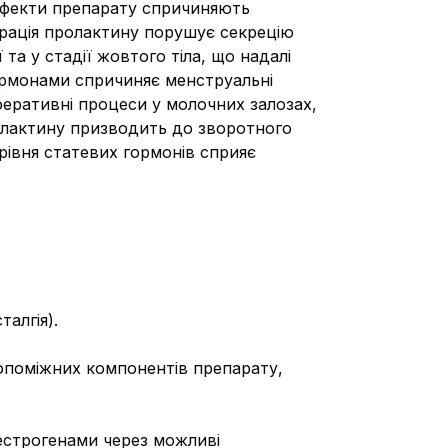
 ефекти препарату спричиняють
рація пролактину порушує секрецію
та у стадії жовтого тіла, що надалі
ормонами спричиняє менструальні
еративні процеси у молочних залозах,
олактину призводить до зворотного
рівня статевих гормонів сприяє
алгія).
допоміжних компонентів препарату,
иестрогенами через можливі