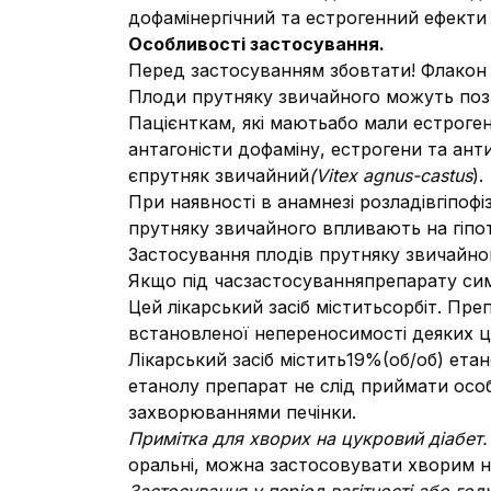
дофамінергічний та естрогенний ефекти
Особливості застосування.
Перед застосуванням збовтати! Флакон 
Плоди прутняку звичайного можуть поз
Пацієнткам, які маютьабо мали естроген
антагоністи дофаміну, естрогени та ант
єпрутняк звичайний
(Vitex agnus-castus
).
При наявності в анамнезі розладівгіпоф
прутняку звичайного впливають на гіпот
Застосування плодів прутняку звичайно
Якщо під часзастосуванняпрепарату сим
Цей лікарський засіб міститьсорбіт. Пр
встановленої непереносимості деяких цу
Лікарський засіб містить19%(об/об) ета
етанолу препарат не слід приймати особа
захворюваннями печінки.
Примітка для хворих на цукровий діабет
оральні, можна застосовувати хворим н