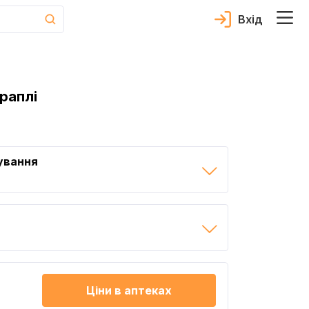
Вхід
раплі
ування
Ціни в аптеках