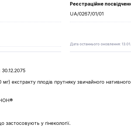
Реєстраційне посвідчен
UA/0267/01/01
Дата останнього оновлення: 13.01
:
30.12.2075
0 мг) екстракту плодів прутняку звичайного нативного сух
НОН®
о застосовують у гінекології.