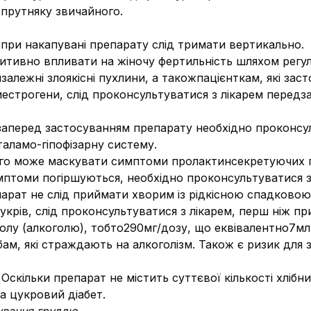
 прутняку звичайного.
при накапувані препарату слід тримати вертикально.
итивно впливати на жіночу фертильність шляхом регу
залежні злоякісні пухлини, а такожпацієнткам, які зас
иестрогени, слід проконсультуватися з лікарем передз
ізаперед застосуванням препарату необхідно проконсул
аламо-гіпофізарну систему.
го може маскувати симптоми пролактинсекретуючих пу
птоми погіршуються, необхідно проконсультуватися з
епарат не слід приймати хворим із рідкісною спадково
крів, слід проконсультуватися з лікарем, перш ніж при
нолу (алкоголю), тобто290мг/дозу, що еквівалентно7мл 
м, які страждають на алкоголізм. Також є ризик для зд
.
Оскільки препарат не містить суттєвої кількості хліб
а цукровий діабет.