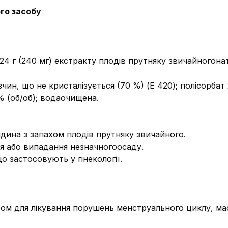
го засобу
, 24 г (240 мг) екстракту плодів прутняку звичайногон
зчин, що не кристалізується (70 %) (E 420); полісорбат 
% (об/об); водаочищена.
дина з запахом плодів прутняку звичайного.
ня або випадання незначногоосаду.
о застосовують у гінекології.
ом для лікування порушень менструального циклу, ма