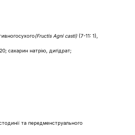
ативногосухого
(F
ructis
Agni
casti)
(7-11: 1),
20; сахарин натрію, дигідрат;
стодинії та передменструального