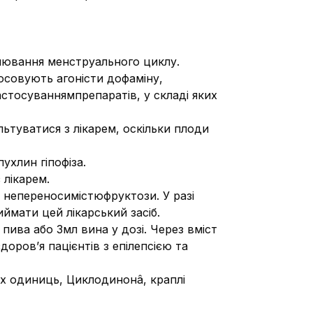
лювання менструального циклу.
тосовують агоністи дофаміну,
астосуваннямпрепаратів, у складі яких
ьтуватися з лікарем, оскільки плоди
хлин гіпофіза.
 лікарем.
ю непереносимістюфруктози. У разі
ймати цей лікарський засіб.
пива або 3мл вина у дозі. Через вміст
оров’я пацієнтів з епілепсією та
них одиниць, Циклодинонâ, краплі