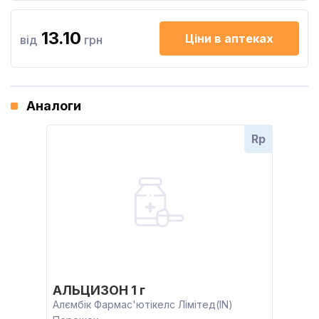
13.10
Ціни в аптеках
від
грн
Аналоги
Rp
АЛЬЦИЗОН 1 г
Алємбік Фармас'ютікелс Лімітед(IN)