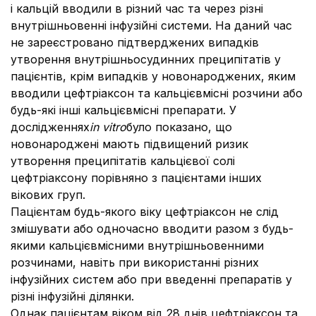
і кальцій вводили в різний час та через різні
внутрішньовенні інфузійні системи. На даний час
не зареєстровано підтверджених випадків
утворення внутрішньосудинних преципітатів у
пацієнтів, крім випадків у новонароджених, яким
вводили цефтріаксон та кальцієвмісні розчини або
будь-які інші кальцієвмісні препарати. У
дослідженнях
іn vitro
було показано, що
новонароджені мають підвищений ризик
утворення преципітатів кальцієвої солі
цефтріаксону порівняно з пацієнтами інших
вікових груп.
Пацієнтам будь-якого віку цефтріаксон не слід
змішувати або одночасно вводити разом з будь-
якими кальцієвмісними внутрішньовенними
розчинами, навіть при використанні різних
інфузійних систем або при введенні препаратів у
різні інфузійні ділянки.
Однак пацієнтам віком від 28 днів цефтріаксон та