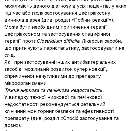
можливість даного діагнозу в усіх пацієнтів, у яких
під час або після застосування цефтріаксону
виникла діарея (див. розділ «Побічні реакції»).
Може бути необхідним припинення терапії
цефтріаксоном та застосування специфічної
терапії проти
Clostridium difficile
. Лікарські засоби,
що пригнічують перистальтику, застосовувати не
слід.
Як і при застосуванні інших антибактеріальних
засобів, можливий розвиток суперінфекції,
спричиненої нечутливими до препарату
мікроорганізмами.
Тяжка ниркова та печінкова недостатність.
У випадку тяжкої ниркової та печінкової
недостатності рекомендується ретельний
клінічний моніторинг безпеки та ефективності
препарату (див. розділ «Спосіб застосування та
дози»).