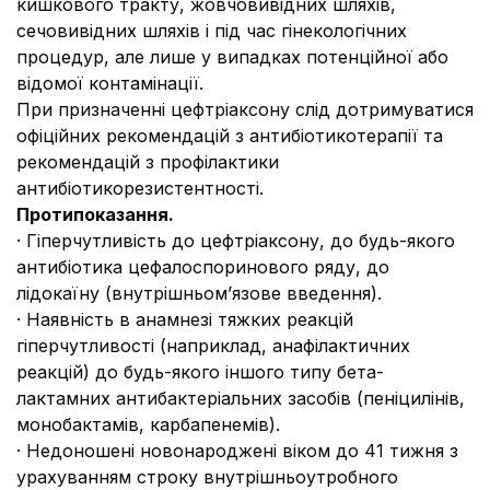
кишкового тракту, жовчовивідних шляхів,
сечовивідних шляхів і під час гінекологічних
процедур, але лише у випадках потенційної або
відомої контамінації.
При призначенні цефтріаксону слід дотримуватися
офіційних рекомендацій з антибіотикотерапії та
рекомендацій з профілактики
антибіотикорезистентності.
Протипоказання.
· Гіперчутливість до цефтріаксону, до будь-якого
антибіотика цефалоспоринового ряду, до
лідокаїну (внутрішньом’язове введення).
· Наявність в анамнезі тяжких реакцій
гіперчутливості (наприклад, анафілактичних
реакцій) до будь-якого іншого типу бета-
лактамних антибактеріальних засобів (пеніцилінів,
монобактамів, карбапенемів).
· Недоношені новонароджені віком до 41 тижня з
урахуванням строку внутрішньоутробного