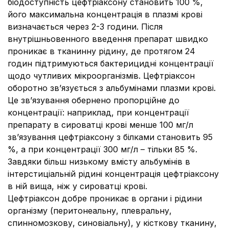
біодоступність цефтріаксону становить 100 %,
його максимальна концентрація в плазмі крові
визначається через 2-3 години. Після
внутрішньовенного введення препарат швидко
проникає в тканинну рідину, де протягом 24
годин підтримуються бактерицидні концентрації
щодо чутливих мікроорганізмів. Цефтріаксон
оборотно зв’язується з альбумінами плазми крові.
Це зв’язування обернено пропорційне до
концентрації: наприклад, при концентрації
препарату в сироватці крові менше 100 мг/л
зв’язування цефтріаксону з білками становить 95
%, а при концентрації 300 мг/л – тільки 85 %.
Завдяки більш низькому вмісту альбумінів в
інтерстиціальній рідині концентрація цефтріаксону
в ній вища, ніж у сироватці крові.
Цефтріаксон добре проникає в органи і рідини
організму (перитонеальну, плевральну,
спинномозкову, синовіальну), у кісткову тканину,