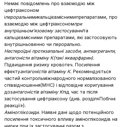
Немає повідомлень про взаємодію між
цефтріаксоном
і
пероральними
кальцієвміснимипрепаратами, про
взаємодію між цефтріаксоном
при
внутрішньом’язовому застосуванні
та
кальцієвмісними препаратами, які застосовують
внутрішньовенно чи перорально.
Нестероїдні протизапальні засоби, антиагреганти,
антагоністи вітаміну К
(такі як
варфарин).
Підвищення ризику кровотеч. Посилення
ефекту
антагоністів вітаміну К
. Рекомендується
частий контрольміжнародного нормалізованого
співвідношення(МНС) і відповідне коригування
доз
антагоністів вітаміну К
під час та після
застосування цефтріаксону (див. розділ«Побічні
реакції»).
Аміноглікозиди.
Наявні дані щодо потенційного
посилення токсичного впливу аміноглікозидів на
нирки при їх застосуванні разом з