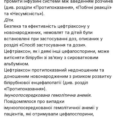
промити інфузійні системи між введенням розчинів
(див. розділи «Протипоказання», «Побічні реакції»
та «Несумісність»).
Діти.
Безпека та ефективність цефтріаксону у
новонароджених, немовлят та дітей були
встановлені при застосуванні доз, описаних у
розділі «Спосіб застосування та дози».
Цефтріаксон, як і деякі інші цефалоспорини, може
витісняти білірубін зі зв’язку з сироватковим
альбуміном.
Цефтріаксон протипоказаний недоношеним та
доношеним новонародженим з ризиком розвитку
білірубінової енцефалопатії (див. розділ
«Протипоказання»).
Імуноопосередкована гемолітична анемія.
Повідомлялося про випадки
імуноопосередкованої гемолітичної анемії у
пацієнтів, які отримували цефалоспорини,