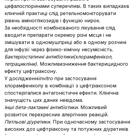
цефалоспоринами суперечливі. В таких випадкахв
клінічній практиці слід ретельномоніторувати
рівень аміноглікозидів і функцію нирок.
За необхідності комбінованого лікування слід
вводити препарати окремоу різні місця і не
змішувати в одномушприці або в одному розчині
для інфузії через фізико-хімічну несумісність.
Бактеріостатичні антибіотики
(хлорамфенікол,
тетрацикліни).
Можливезниження бактерицидного
ефекту цефтріаксону.
У дослідженні
in
vitro
при застосуванні
хлорамфеніколу в комбінації з цефтріаксоном
спостерігалися антагоністичні ефекти. Клінічна
значущість цих даних невідома.
Інші бета-лактамні антибіотики.
Можливий
розвиток перехресних алергічних реакцій.
Петльові діуретики.
При одночасному застосуванні
високих доз цефтріаксону та потужних діуретиків