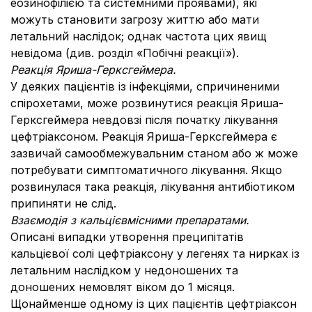
еозинофілією та системними проявами), які
можуть становити загрозу життю або мати
летальний наслідок; однак частота цих явищ
невідома (див. розділ «Побічні реакції»).
Реакція Яриша-Герксгеймера.
У деяких пацієнтів із інфекціями, спричиненими
спірохетами, може розвинутися реакція Яриша-
Герксгеймера невдовзі після початку лікування
цефтріаксоном. Реакція Яриша-Герксгеймера є
зазвичай самообмежувальним станом або ж може
потребувати симптоматичного лікування. Якщо
розвинулася така реакція, лікування антибіотиком
припиняти не слід.
Взаємодія з кальцієвмісними препаратами.
Описані випадки утворення преципітатів
кальцієвої солі цефтріаксону у легенях та нирках із
летальним наслідком у недоношених та
доношених немовлят віком до 1 місяця.
Щонайменше одному із цих пацієнтів цефтріаксон