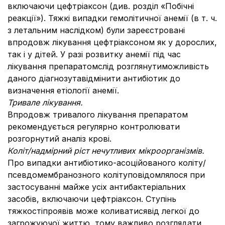
включаючи цефтріаксон (див. розділ «Побічні
реакції»). Тяжкі випадки гемолітичної анемії (в т. ч.
з летальним наслідком) були зареєстровані
впродовж лікування цефтріаксоном як у дорослих,
так і у дітей. У разі розвитку анемії під час
лікування препаратомслід розглянутиможливість
даного діагнозутавідмінити антибіотик до
визначення етіології анемії.
Тривале лікування.
Впродовж тривалого лікування препаратом
рекомендується регулярно контролювати
розгорнутий аналіз крові.
Коліт/надмірний ріст нечутливих мікроорганізмів.
Про випадки антибіотико-асоційованого коліту/
псевдомембранозного колітуповідомлялося при
застосуванні майже усіх антибактеріальних
засобів, включаючи цефтріаксон. Ступінь
тяжкостіпроявів може коливатисявід легкої до
загрожуючої життю, тому важливо розглядати