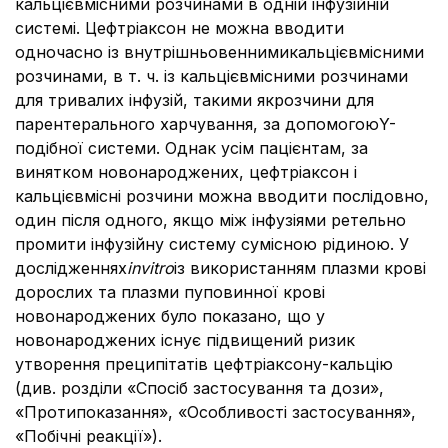
кальцієвмісними розчинами в одній інфузійній
системі. Цефтріаксон не можна вводити
одночасно із внутрішньовеннимикальцієвмісними
розчинами, в т. ч. із кальцієвмісними розчинами
для тривалих інфузій, такими якрозчини для
парентерального харчування, за допомогоюY-
подібної системи. Однак усім пацієнтам, за
винятком новонароджених, цефтріаксон і
кальцієвмісні розчини можна вводити послідовно,
один після одного, якщо між інфузіями ретельно
промити інфузійну систему сумісною рідиною. У
дослідженнях
і
n
vitro
із використанням плазми крові
дорослих та плазми пуповинної крові
новонароджених було показано, що у
новонароджених існує підвищений ризик
утворення преципітатів цефтріаксону-кальцію
(див. розділи «Спосіб застосування та дози»,
«Протипоказання», «Особливості застосування»,
«Побічні реакції»).