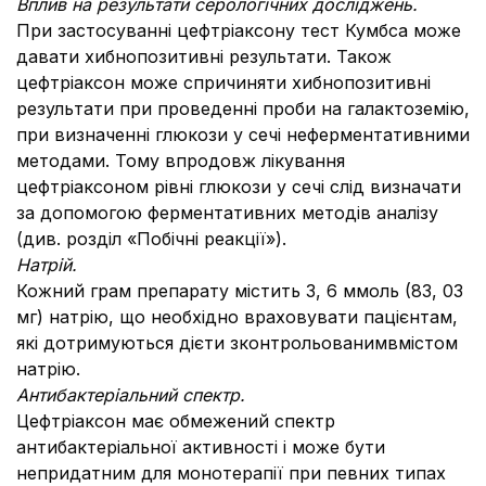
Вплив на результати серологічних досліджень.
При застосуванні цефтріаксону тест Кумбса може
давати хибнопозитивні результати. Також
цефтріаксон може спричиняти хибнопозитивні
результати при проведенні проби на галактоземію,
при визначенні глюкози у сечі неферментативними
методами. Тому впродовж лікування
цефтріаксоном рівні глюкози у сечі слід визначати
за допомогою ферментативних методів аналізу
(див. розділ «Побічні реакції»).
Натрій.
Кожний грам препарату містить 3, 6 ммоль (83, 03
мг) натрію, що необхідно враховувати пацієнтам,
які дотримуються дієти зконтрольованимвмістом
натрію.
Антибактеріальний спектр.
Цефтріаксон має обмежений спектр
антибактеріальної активності і може бути
непридатним для монотерапії при певних типах