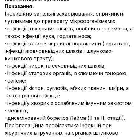
Показання.
Інфекційно-запальні захворювання, спричинені
чутливими до препарату мікроорганізмами:
· інфекції дихальних шляхів, особливо пневмонія, а
також інфекції вуха, горлата носа;
· інфекції органів черевної порожнини (перитоніт,
інфекції жовчовивідних шляхів і шлунково-
кишкового тракту);
· інфекції нирок та сечовивідних шляхів;
· інфекції статевих органів, включаючи гонорею;
· сепсис;
· інфекції кісток, суглобів, м’яких тканин, шкіри, а
також ранові інфекції;
· інфекції
у хворих з ослабленим імунним захистом;
· менінгіт;
· дисемінований бореліоз Лайма (ІІ та ІІІ стадії).
Періопераційна профілактика інфекцій при
хірургічних втручаннях на органах шлунково-