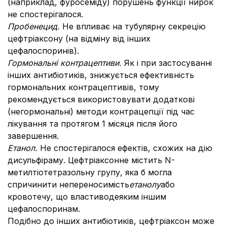
(наприклад, фуросеміду) порушень функції нирок
не спостерігалося.
Пробенецид.
Не впливає на тубулярну секрецію
цефтріаксону (на відміну від інших
цефалоспоринів).
Гормональні контрацептиви.
Як і при застосуванні
інших антибіотиків, знижується ефективність
гормональних контрацептивів, тому
рекомендується використовувати додаткові
(негормональні) методи контрацепції під час
лікування та протягом 1 місяця після його
завершення.
Етанол.
Не спостерігалося ефектів, схожих на дію
дисульфіраму. Цефтріаксон
не містить N-
метилтіотетразольну групу, яка б могла
спричинити непереносимість
етанолу
або
кровотечу, що властиводеяким іншим
цефалоспоринам.
Подібно до інших антибіотиків, цефтріаксон може