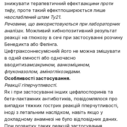
знижувати терапевтичний ефект
вакцини проти
тифу
, проте такий ефектпоширюється лише
на
ослаблений штам Ty21
.
Речовини, що використовуються при лабораторних
аналізах.
Можливий хибнопозитивний результат
реакції на глюкозу в сечі при застосуванні розчину
Бенедикта або Фелінга.
Цефтріаксоннесуміснийі його не можна змішувати
в одній ємності або одночасно
вводитиз
амсакрином
,
ванкоміцином
,
флуконазолом
,
аміноглікозидами
.
Особливості застосування.
Реакції гіперчутливості.
Як і при застосуванні інших цефалоспоринів та
бета-лактамних антибіотиків, повідомлялося про
випадки тяжких гострих реакцій гіперчутливості,
іноді з летальним наслідком, навіть якщо у
докладному анамнезі не було відповідних даних.
При розвитку таких реакцій застосування