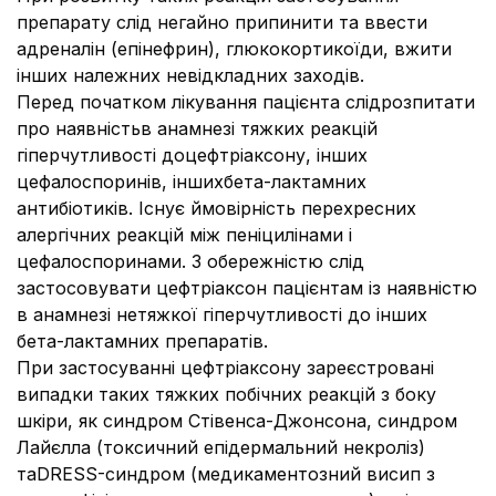
препарату слід негайно припинити та ввести
адреналін (епінефрин), глюкокортикоїди, вжити
інших належних невідкладних заходів.
Перед початком лікування пацієнта слідрозпитати
про наявністьв анамнезі тяжких реакцій
гіперчутливості доцефтріаксону, інших
цефалоспоринів, іншихбета-лактамних
антибіотиків. Існує ймовірність перехресних
алергічних реакцій між пеніцилінами і
цефалоспоринами. З обережністю слід
застосовувати цефтріаксон пацієнтам із наявністю
в анамнезі нетяжкої гіперчутливості до інших
бета-лактамних препаратів.
При застосуванні цефтріаксону зареєстровані
випадки таких тяжких побічних реакцій з боку
шкіри, як синдром Стівенса-Джонсона, синдром
Лайєлла (токсичний епідермальний некроліз)
таDRESS-синдром (медикаментозний висип з