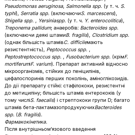
Pseudomonas aeruginosa
,
Salmonella spp.
(у т. ч.
S.
typhi
),
Serratia spp.
(включаючи
S. marcescens
),
Shigella spp.
,
Yersiniaspp.
(у т. ч.
Y. enterocolitica
),
Treponema pallidum
; анаеробів:
Bacteroides spp.
(включаючи деякі штами
B. fragilis
),
Clostridium spp.
(однак більшість штамів
C. difficile
мають
резистентність),
Peptococcus spp.
,
Peptostreptococcus spp.
,
Fusobacterium spp.
(крім
F.
mortiferum
і
F. varium
). Препарат активний відносно
мікроорганізмів, стійких до пеніцилінів,
цефалоспоринів перших поколінь, аміноглікозидів.
До дії препарату стійкі: стафілококи, резистентні
до метициліну; більшість штамів ентерококів (у
тому числі
S. faecalis
) і стрептококи групи D; багато
штамів бета-лактамазопродукуючих
Bacteroides
spp.
(
B. fragilis
).
Фармакокінетика.
Після внутрішньом’язового введення