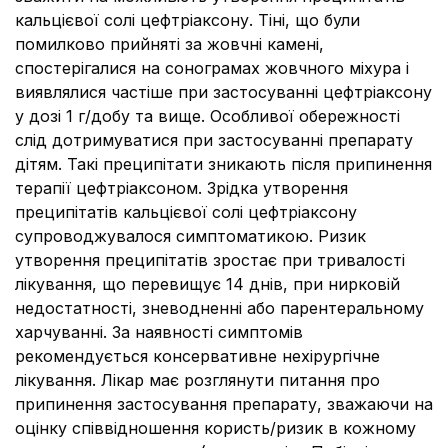
кальцієвої солі цефтріаксону. Тіні, що були
помилково прийняті за жовчні камені,
спостерігалися на сонограмах жовчного міхура і
виявлялися частіше при застосуванні цефтріаксону
у дозі 1 г/добу та вище. Особливої обережності
слід дотримуватися при застосуванні препарату
дітям. Такі преципітати зникають після припинення
терапії цефтріаксоном. Зрідка утворення
преципітатів кальцієвої солі цефтріаксону
супроводжувалося симптоматикою. Ризик
утворення преципітатів зростає при тривалості
лікування, що перевищує 14 днів, при нирковій
недостатності, зневодненні або парентеральному
харчуванні. За наявності симптомів
рекомендується консервативне нехірургічне
лікування. Лікар має розглянути питання про
припинення застосування препарату, зважаючи на
оцінку співвідношення користь/ризик в кожному