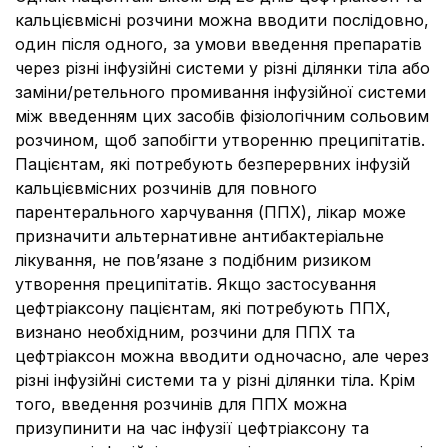
кальцієвмісні розчини можна вводити послідовно,
один після одного, за умови введення препаратів
через різні інфузійні системи у різні ділянки тіла або
заміни/ретельного промивання інфузійної системи
між введенням цих засобів фізіологічним сольовим
розчином, щоб запобігти утворенню преципітатів.
Пацієнтам, які потребують безперервних інфузій
кальцієвмісних розчинів для повного
парентерального харчування (ППХ), лікар може
призначити альтернативне антибактеріальне
лікування, не пов’язане з подібним ризиком
утворення преципітатів. Якщо застосування
цефтріаксону пацієнтам, які потребують ППХ,
визнано необхідним, розчини для ППХ та
цефтріаксон можна вводити одночасно, але через
різні інфузійні системи та у різні ділянки тіла. Крім
того, введення розчинів для ППХ можна
призупинити на час інфузії цефтріаксону та