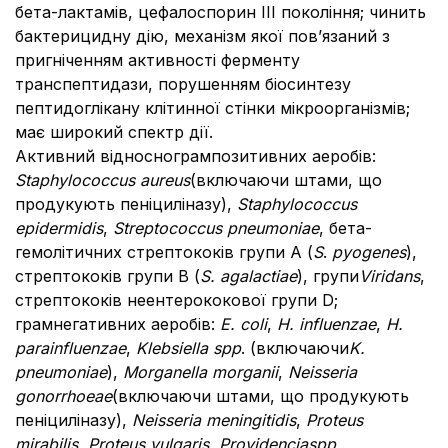
бета-лактамів, цефалоспорин ІІІ покоління; чинить
бактерицидну дію, механізм якої пов’язаний з
пригніченням активності ферменту
транспептидази, порушенням біосинтезу
пептидоглікану клітинної стінки мікроорганізмів;
має широкий спектр дії.
Активний відносногрампозитивних аеробів:
Staphylococcus aureus
(включаючи штами, що
продукують пеніциліназу),
Staphylococcus
epidermidis
,
Streptococcus pneumoniae
, бета-
гемолітичних стрептококів групи А (
S
.
pyogenes
),
стрептококів групи В (
S. agalactiae
), групи
Viridans
,
стрептококів неентерококової групи D;
грамнегативних аеробів:
E. coli
,
H. influenzae
,
H.
parainfluenzae
,
Klebsiella spp
. (включаючи
K.
pneumoniae
),
Morganella morganii
,
Neisseria
gonorrhoeae
(включаючи штами, що продукують
пеніциліназу),
Neisseria meningitidis
,
Proteus
mirabilis,
Proteus
vulgaris
,
Providenciaspp.
,