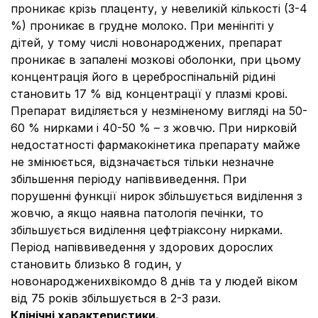
проникає крізь плаценту, у невеликій кількості (3-4
%) проникає в грудне молоко. При менінгіті у
дітей, у тому числі новонароджених, препарат
проникає в запалені мозкові оболонки, при цьому
концентрація його в цереброспінальній рідині
становить 17 % від концентрації у плазмі крові.
Препарат виділяється у незміненому вигляді на 50-
60 % нирками і 40-50 % – з жовчю. При нирковій
недостатності фармакокінетика препарату майже
не змінюється, відзначається тільки незначне
збільшення періоду напіввиведення. При
порушенні функції нирок збільшується виділення з
жовчю, а якщо наявна патологія печінки, то
збільшується виділення цефтріаксону нирками.
Період напіввиведення у здорових дорослих
становить близько 8 годин, у
новонародженихвікомдо 8 днів та у людей віком
від 75 років збільшується в 2-3 рази.
Клінічні характеристики.