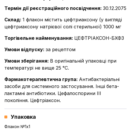
Термін дії реєстраційного посвідчення
:
30.12.2075
Склад
:
1 флакон містить цефтриаксону (у вигляді
цефтриаксону натрієвої солі стерильної) 1000 мг
Торгівельне найменування
:
ЦЕФТРІАКСОН-БХФЗ
Умови відпуску
:
за рецептом
Умови зберігання
:
В оригінальній упаковці при
температурі не вище 25 °С.
Фармакотерапевтична група
:
Антибактеріальні
засоби для системного застосування. Інші бета-
лактамні антибіотики. Цефалоспорини ІІІ
покоління. Цефтріаксон.
Упаковка
Флакон №1x1