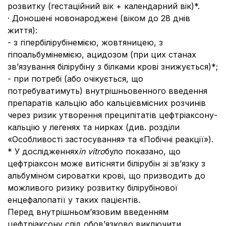
розвитку (гестаційний вік + календарний вік)*.
· Доношені новонароджені (віком до 28 днів
життя):
- з гіпербілірубінемією, жовтяницею, з
гіпоальбумінемією, ацидозом (при цих станах
зв’язування білірубіну з білками крові знижується)*;
- при потребі (або очікується, що
потребуватимуть) внутрішньовенного введення
препаратів кальцію або кальцієвмісних розчинів
через ризик утворення преципітатів цефтріаксону-
кальцію у легенях та нирках (див. розділи
«Особливості застосування» та «Побічні реакції»).
* У дослідженнях
іn vitro
було показано, що
цефтріаксон може витісняти білірубін зі зв’язку з
альбуміном сироватки крові, що призводить до
можливого ризику розвитку білірубінової
енцефалопатії у таких пацієнтів.
Перед внутрішньом’язовим введенням
цефтріаксону слід обов’язково виключити