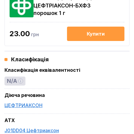
ЦЕФТРІАКСОН-БХФЗ
порошок 1 г
23.00
Купити
грн
Класифікація
Класифікація еквівалентності
N/A
Діюча речовина
ЦЕФТРИАКСОН
ATX
J01DD04 Цефтриаксон