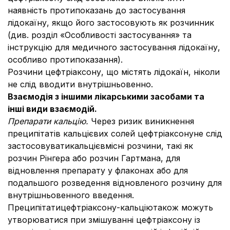
наявність протипоказань до застосування
лідокаїну, якщо його застосовують як розчинник
(див. розділ «Особливості застосування» та
інструкцію для медичного застосування лідокаїну,
особливо протипоказання).
Розчини цефтріаксону, що містять лідокаїн, ніколи
не слід вводити внутрішньовенно.
Взаємодія з іншими лікарськими засобами та
інші види взаємодій.
Препарати кальцію.
Через ризик виникнення
преципітатів кальцієвих солей цефтріаксонуне слід
застосовуватикальцієвмісні розчини, такі як
розчин Рінгера або розчин Гартмана, для
відновлення препарату у флаконах або для
подальшого розведення відновленого розчину для
внутрішньовенного введення.
Преципітатицефтріаксону-кальціютакож можуть
утворюватися при змішуванні цефтріаксону із