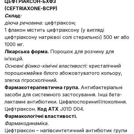
ЦЕФТРІАКСОН-БХФЗ
(CEFTRIAXONE-
BCPP
)
Склад:
діюча речовина:
цефтріаксон;
1 флакон містить цефтріаксону (у вигляді
цефтріаксону натрієвої солі стерильної) 500 мг або
1000 мг.
Лікарська форма.
Порошок для розчину для
ін’єкцій.
Основні фізико-хімічні властивості:
кристалічний
порошокмайже білого абожовтуватого кольору,
злегка гігроскопічний.
Фармакотерапевтична група.
Антибактеріальні
засоби для системного застосування. Інші бета-
лактамні антибіотики. ЦефалоспориниІІІпокоління.
Цефтріаксон.
Код
АТХ
J01D D04.
Фармакологічні властивості.
Фармакодинаміка.
Цефтріаксон – напівсинтетичний антибіотик групи