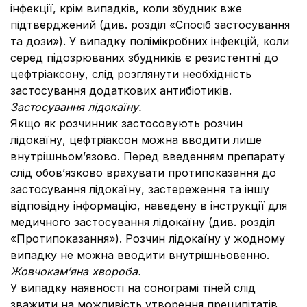
інфекції, крім випадків, коли збудник вже
підтверджений (див. розділ «Спосіб застосування
та дози»). У випадку полімікробних інфекцій, коли
серед підозрюваних збудників є резистентні до
цефтріаксону, слід розглянути необхідність
застосування додаткових антибіотиків.
Застосування лідокаїну.
Якщо як розчинник застосовують розчин
лідокаїну, цефтріаксон можна вводити лише
внутрішньом’язово. Перед введенням препарату
слід обов’язково врахувати протипоказання до
застосування лідокаїну, застереження та іншу
відповідну інформацію, наведену в інструкції для
медичного застосування лідокаїну (див. розділ
«Протипоказання»). Розчин лідокаїну у жодному
випадку не можна вводити внутрішньовенно.
Жовчокам’яна хвороба.
У випадку наявності на сонограмі тіней слід
зважити на можливість утворення преципітатів