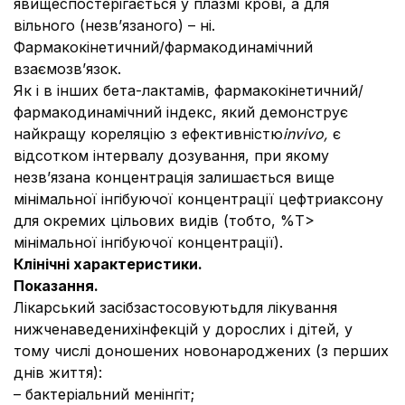
явищеспостерігається у плазмі крові, а для
вільного (незв’язаного) – ні.
Фармакокінетичний/фармакодинамічний
взаємозв’язок.
Як і в інших бета-лактамів, фармакокінетичний/
фармакодинамічний індекс, який демонструє
найкращу кореляцію з ефективністю
in
vivo
,
є
відсотком інтервалу дозування, при якому
незв’язана концентрація залишається вище
мінімальної інгібуючої концентрації цефтриаксону
для окремих цільових видів (тобто, %T>
мінімальної інгібуючої концентрації).
Клінічні характеристики.
Показання.
Лікарський засібзастосовуютьдля лікування
нижченаведенихінфекцій у дорослих і дітей, у
тому числі доношених новонароджених (з перших
днів життя):
– бактеріальний менінгіт;