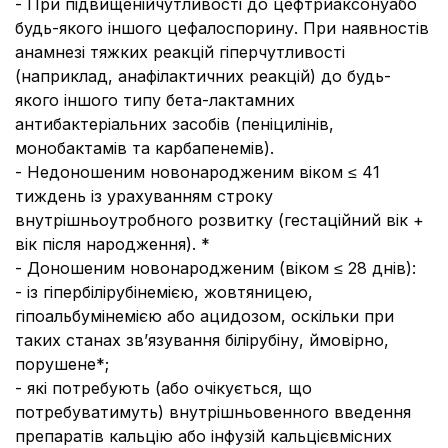
- При підвищенійчутливості до цефтриаксонуабо
будь-якого іншого цефалоспорину. При наявностів
анамнезі тяжких реакцій гіперчутливості
(наприклад, анафілактичних реакцій) до будь-
якого іншого типу бета-лактамних
антибактеріальних засобів (пеніцилінів,
монобактамів та карбапенемів).
- Недоношеним новонародженим віком ≤ 41
тиждень із урахуванням строку
внутрішньоутробного розвитку (гестаційний вік +
вік після народження). *
- Доношеним новонародженим (віком ≤ 28 днів):
- із гіпербілірубінемією, жовтяницею,
гіпоальбумінемією або ацидозом, оскільки при
таких станах зв’язування білірубіну, ймовірно,
порушене*;
- які потребують (або очікується, що
потребуватимуть) внутрішньовенного введення
препаратів кальцію або інфузій кальцієвмісних