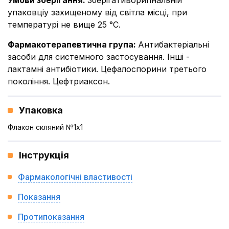
Умови зберігання
:
Зберігативоригінальній
упаковціу захищеному від світла місці, при
температурі не вище 25 °С.
Фармакотерапевтична група
:
Антибактеріальні
засоби для системного застосування. Інші -
лактамні антибіотики. Цефалоспорини третього
покоління. Цефтриаксон.
Упаковка
Флакон скляний №1x1
Інструкція
Фармакологічні властивості
Показання
Протипоказання