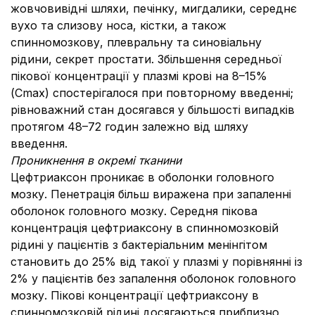
жовчовивідні шляхи, печінку, мигдалики, середнє
вухо та слизову носа, кістки, а також
спинномозкову, плевральну та синовіальну
рідини, секрет простати. Збільшення середньої
пікової концентрації у плазмі крові на 8–15%
(Сmax) спостерігалося при повторному введенні;
рівноважний стан досягався у більшості випадків
протягом 48–72 годин залежно від шляху
введення.
Проникнення в окремі тканини
Цефтриаксон проникає в оболонки головного
мозку. Пенетрація більш виражена при запаленні
оболонок головного мозку. Середня пікова
концентрація цефтриаксону в спинномозковій
рідині у пацієнтів з бактеріальним менінгітом
становить до 25% від такої у плазмі у порівнянні із
2% у пацієнтів без запалення оболонок головного
мозку. Пікові концентрації цефтриаксону в
спинномозковій рідині досягаються приблизно