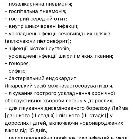
– позалікарняна пневмонія;
– госпітальна пневмонія;
– гострий середній отит;
– внутрішньочеревні інфекції;
– ускладнені інфекції сечовивідних шляхів
(включаючи пієлонефрит);
– інфекції кісток і суглобів;
– ускладнені інфекції шкіри і м’яких тканин;
– гонорея;
– сифіліс;
– бактеріальний ендокардит.
Лікарський засіб можназастосовувати для:
– лікування гострого ускладнення хронічної
обструктивної хвороби легень у дорослих;
– для лікування дисемінованого бореліозу Лайма
[раннього (ІІ стадія) і пізнього (ІІІ стадія)] у
дорослих і дітей, включаючи новонароджених
віком від 15 днів;
– передопераційна профілактика інфекцій в місці