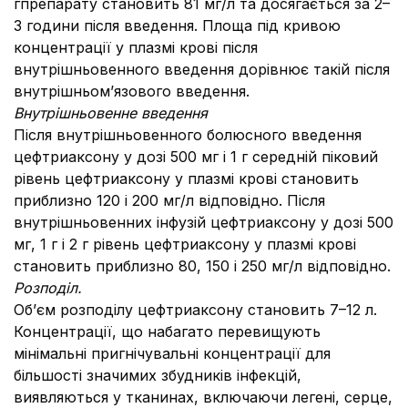
гпрепарату становить 81 мг/л та досягається за 2–
3 години після введення. Площа під кривою
концентрації у плазмі крові після
внутрішньовенного введення дорівнює такій після
внутрішньом’язового введення.
Внутрішньовенне введення
Після внутрішньовенного болюсного введення
цефтриаксону у дозі 500 мг і 1 г середній піковий
рівень цефтриаксону у плазмі крові становить
приблизно 120 і 200 мг/л відповідно. Після
внутрішньовенних інфузій цефтриаксону у дозі 500
мг, 1 г і 2 г рівень цефтриаксону у плазмі крові
становить приблизно 80, 150 і 250 мг/л відповідно.
Розподіл.
Об’єм розподілу цефтриаксону становить 7–12 л.
Концентрації, що набагато перевищують
мінімальні пригнічувальні концентрації для
більшості значимих збудників інфекцій,
виявляються у тканинах, включаючи легені, серце,