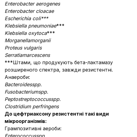
Enterobacter aerogenes
Enterobacter cloacae
Escherichia coli***
Klebsiella pneumoniae
***
Klebsiella oxytoca
***
Morganella
morganii
Proteus vulgaris
Serratia
marcescens
***Штами, що продукують бета-лактамазу
розширеного спектра, завжди резистентні.
Анаероби:
Bacteroides
spp.
Fusobacterium
spp.
Peptostreptococcus
spp.
Clostridium perfringens
До цефтриаксону резистентні такі види
мікроорганізмів:
Грампозитивні аероби:
Enterococcus
spp
.