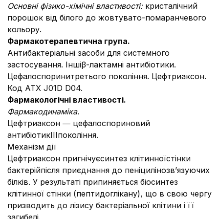
Основні фізико-хімічні властивості:
кристалічний
порошок від білого до жовтувато-помаранчевого
кольору.
Фармакотерапевтична група.
Антибактеріальні засоби для системного
застосування. Іншіβ-лактамні антибіотики.
Цефалоспорини
третього покоління. Цефтриаксон.
Код АТХ J01D D04.
Фармакологічні властивості
.
Фармакодинаміка.
Цефтриаксон ― цефалоспориновий
антибіотикIIIпокоління.
Механізм дії
Цефтриаксон пригнічуєсинтез клітинноїстінки
бактерійпісля приєднання до пеніцилінозв’язуючих
білків. У результаті припиняється біосинтез
клітинної стінки (пептидоглікану), що в свою чергу
призводить до лізису бактеріальної клітини і її
загибелі.