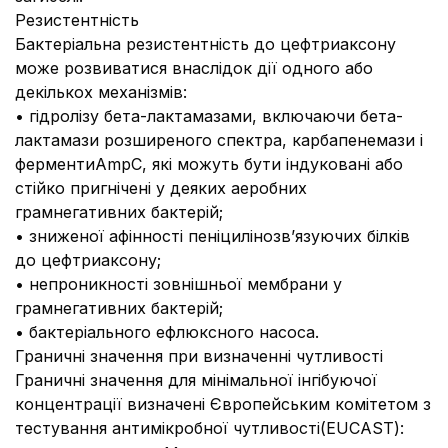
Резистентність
Бактеріальна резистентність до цефтриаксону
може розвиватися внаслідок дії одного або
декількох механізмів:
• гідролізу бета-лактамазами, включаючи бета-
лактамази розширеного спектра, карбапенемази і
ферментиAmpC, які можуть бути індуковані або
стійко пригнічені у деяких аеробних
грамнегативних бактерій;
• зниженої афінності пеніцилінозв’язуючих білків
до цефтриаксону;
• непроникності зовнішньої мембрани у
грамнегативних бактерій;
• бактеріального ефлюксного насоса.
Граничні значення при визначенні чутливості
Граничні значення для мінімальної інгібуючої
концентрації визначені Європейським комітетом з
тестування антимікробної чутливості(EUCAST):