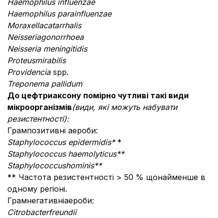
Haemophilus influenzae
Haemophilus parainfluenzae
Moraxella
catarrhalis
Neisseria
gonorrhoea
Neisseria meningitidis
Proteus
mirabilis
Providencia
spp.
Treponema pallidum
До цефтриаксону помірно чутливі такі види
мікроорганізмів
(в
иди, які можуть набувати
резистентності):
Грампозитивні аероби:
Staphylococcus epidermidis*
*
Staphylococcus haemolyticus**
Staphylococcus
hominis
**
** Частота резистентності > 50 % щонайменше в
одному регіоні.
Грамнегативніаероби:
Citrobacter
freundii