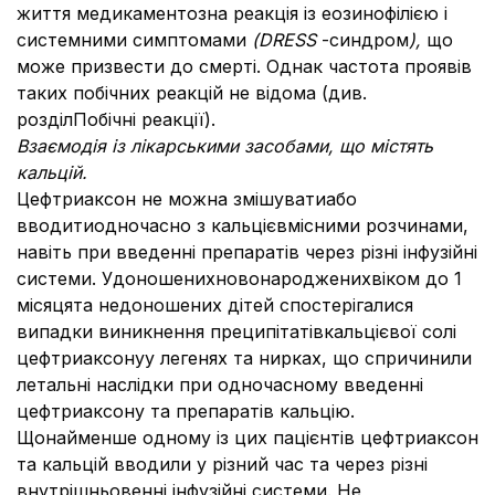
життя медикаментозна реакція із еозинофілією і
системними симптомами
(DRESS
-синдром
),
що
може призвести до смерті. Однак частота проявів
таких побічних реакцій не відома (див.
розділ
Побічні реакції).
Взаємодія із лікарськими засобами, що містять
кальцій.
Цефтриаксон не можна змішуватиабо
вводитиодночасно з кальцієвмісними розчинами,
навіть при введенні препаратів через різні інфузійні
системи. Удоношенихновонародженихвіком до 1
місяцята недоношених дітей спостерігалися
випадки виникнення преципітатівкальцієвої солі
цефтриаксонуу легенях та нирках, що спричинили
летальні наслідки при одночасному введенні
цефтриаксону та препаратів кальцію.
Щонайменше одному із цих пацієнтів цефтриаксон
та кальцій вводили у різний час та через різні
внутрішньовенні інфузійні системи. Не