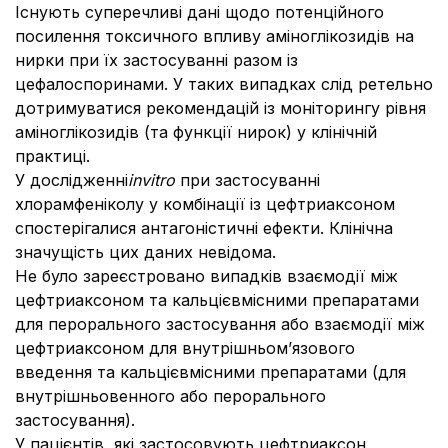
Існують суперечливі дані щодо потенційного
посилення токсичного впливу аміноглікозидів на
нирки при їх застосуванні разом із
цефалоспоринами. У таких випадках слід ретельно
дотримуватися рекомендацій із моніторингу рівня
аміноглікозидів (та функції нирок) у клінічній
практиці.
У дослідженні
in
vitro
при застосуванні
хлорамфеніколу у комбінації із цефтриаксоном
спостерігалися антагоністичні ефекти. Клінічна
значущість цих даних невідома.
Не було зареєстровано випадків взаємодії між
цефтриаксоном та кальцієвмісними препаратами
для перорального застосування або взаємодії між
цефтриаксоном для внутрішньом’язового
введення та кальцієвмісними препаратами (для
внутрішньовенного або перорального
застосування).
У пацієнтів, які застосовують цефтриаксон,