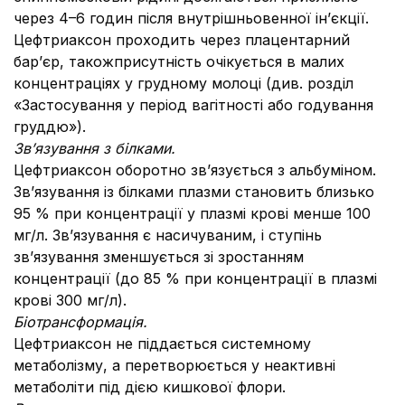
через 4–6 годин після внутрішньовенної ін’єкції.
Цефтриаксон проходить через плацентарний
бар’єр, такожприсутність очікується в малих
концентраціях у грудному молоці (див. розділ
«Застосування у період вагітності або годування
груддю»).
Зв’язування з білками
.
Цефтриаксон оборотно зв’язується з альбуміном.
Зв’язування із білками плазми становить близько
95 % при концентрації у плазмі крові менше 100
мг/л. Зв’язування є насичуваним, і ступінь
зв’язування зменшується зі зростанням
концентрації (до 85 % при концентрації в плазмі
крові 300 мг/л).
Біотрансформація
.
Цефтриаксон не піддається системному
метаболізму, а перетворюється у неактивні
метаболіти під дією кишкової флори.