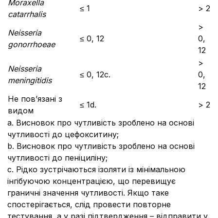
Moraxella
≤ 1
> 2
catarrhalis
>
Neisseria
≤ 0, 12
0,
gonorrhoeae
12
>
Neisseria
≤ 0, 12c.
0,
meningitidis
12
Не пов’язані з
≤ 1d.
> 2
видом
a. Висновок про чутливість зроблено на основі
чутливості до цефокситину;
b. Висновок про чутливість зроблено на основі
чутливості до пеніциліну;
c. Рідко зустрічаються ізоляти із мінімальною
інгібуючою концентрацією, що перевищує
граничні значення чутливості. Якщо таке
спостерігається, слід провести повторне
тестування, а у разі підтвердження – відправити у