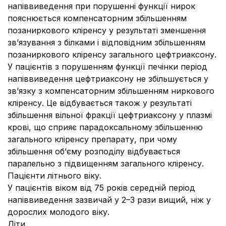
напіввиведення при порушенні функції нирок
пояснюється компенсаторним збільшенням
позаниркового кліренсу у результаті зменшення
зв’язування з білками і відповідним збільшенням
позаниркового кліренсу загального цефтриаксону.
У пацієнтів з порушенням функції печінки період
напіввиведення цефтриаксону не збільшується у
зв’язку з компенсаторним збільшенням ниркового
кліренсу. Це відбувається також у результаті
збільшення вільної фракції цефтриаксону у плазмі
крові, що сприяє парадоксальному збільшенню
загального кліренсу препарату, при чому
збільшення об’єму розподілу відбувається
паралельно з підвищенням загального кліренсу.
Пацієнти літнього віку.
У пацієнтів віком від 75 років середній період
напіввиведення зазвичай у 2–3 рази вищий, ніж у
дорослих молодого віку.
Діти.