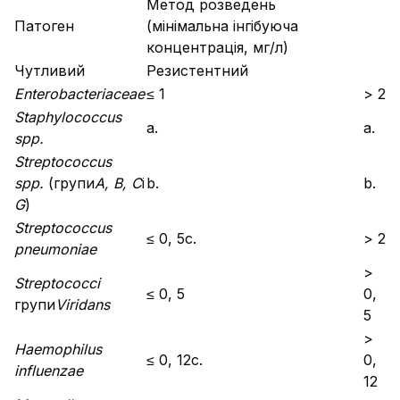
Метод розведень
Патоген
(мінімальна інгібуюча
концентрація, мг/л)
Чутливий
Резистентний
Enterobacteriaceae
≤ 1
> 2
Staphylococcus
a.
a.
spp.
Streptococcus
spp.
(групи
A, B, C
і
b.
b.
G
)
Streptococcus
≤ 0, 5c.
> 2
pneumoniae
>
Streptococci
≤ 0, 5
0,
групи
Viridans
5
>
Haemophilus
≤ 0, 12c.
0,
influenzae
12