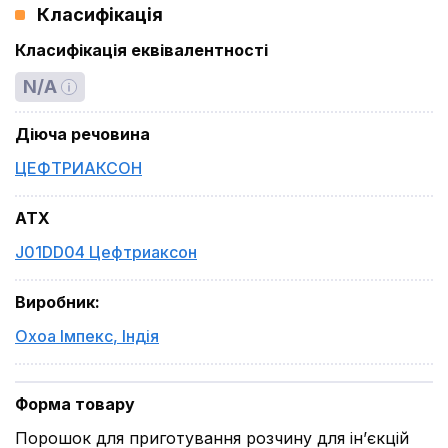
Класифікація
Класифікація еквівалентності
N/A
Діюча речовина
ЦЕФТРИАКСОН
ATX
J01DD04 Цефтриаксон
Виробник
:
Охоа Імпекс
,
Індія
Форма товару
Порошок для приготування розчину для ін’єкцій