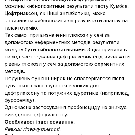
можливі хибнопозитивні результати тесту Кумбса.
Цефтриаксон, як і інші антибіотики, може
спричиняти хибнопозитивні результати аналізу на
галактоземію.
Так само, при визначенні глюкози у сечі за
допомогою неферментних методів результати
можуть бути хибнопозитивними. З цієї причини в
період застосування цефтриаксону слід визначати
рівень глюкози у сечі за допомогою ферментних
методів.
Порушень функції нирок не спостерігалося після
супутнього застосування великих доз
цефтриаксону та потужних діуретиків (наприклад,
фуросеміду).
Одночасне застосування пробенециду не знижує
виведення цефтриаксону.
Особливості застосування.
Реакції гіперчутливості
.