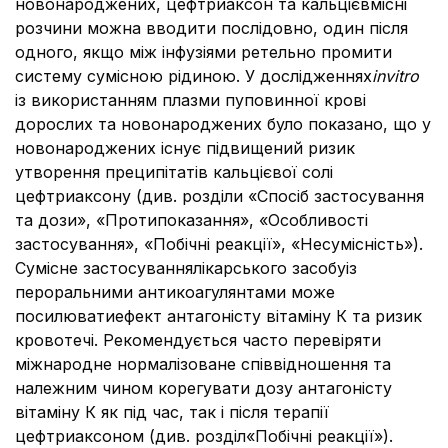
новонароджених, цефтриаксон та кальцієвмісні
розчини можна вводити послідовно, один після
одного, якщо між інфузіями ретельно промити
систему сумісною рідиною. У дослідженнях
і
n
vitro
із використанням плазми пуповинної крові
дорослих та новонароджених було показано, що у
новонароджених існує підвищений ризик
утворення преципітатів кальцієвої солі
цефтриаксону (див. розділи «Спосіб застосування
та дози», «Протипоказання», «Особливості
застосування», «Побічні реакції», «Несумісність»).
Сумісне застосуваннялікарського засобуіз
пероральними антикоагулянтами може
посилюватиефект антагоністу вітаміну К та ризик
кровотечі. Рекомендується часто перевіряти
міжнародне нормалізоване співвідношення та
належним чином корегувати дозу антагоністу
вітаміну К як під час, так і після терапії
цефтриаксоном (див. розділ«Побічні реакції»).