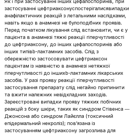
Як і при застосуванні інших цефалоспоринів, при
застосуванні цефтриаксонуспостерігалисявипадки
анафілактичних реакцій з летальними наслідками,
навіть якщо в анамнезі не булоподібних проявів.
Перед початком лікування слід встановити, чи є у
пацієнта в анамнезі тяжкі реакції гіперчутливості
до цефтриаксону, до інших цефалоспоринів або
інших типівb-лактамних засобів. Слід з
обережністю застосовувати цефтриаксон
пацієнтам із наявністю в анамнезі нетяжкої
гіперчутливості до іншихb-лактамних лікарських
засобів. У разі прояву реакції гіперчутливості
застосування препарату слід негайно припинити
та вжити належних невідкладних заходів.
Зареєстровані випадки прояву тяжких побічних
реакцій з боку шкіри, таких як синдром Стівенса ―
Джонсона або синдром Лайєлла (токсичний
епідермальний некроліз); пов’язана із
застосуванням цефтриаксону загрозлива для