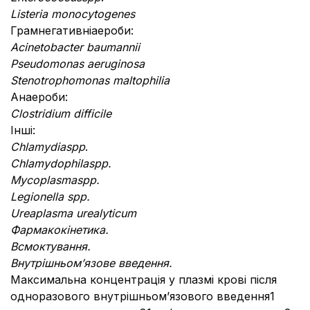
Listeria monocytogenes
Грамнегативніаероби:
Acinetobacter baumannii
Pseudomonas aeruginosa
Stenotrophomonas maltophilia
Анаероби:
Clostridium difficile
Інші:
Chlamydia
spp
.
Chlamydophila
spp.
Mycoplasma
spp.
Legionella
spp.
Ureaplasma urealyticum
Фармакокінетика.
Всмоктування.
Внутрішньом’язове введення
.
Максимальна концентрація у плазмі крові після
одноразового внутрішньом’язового введення1