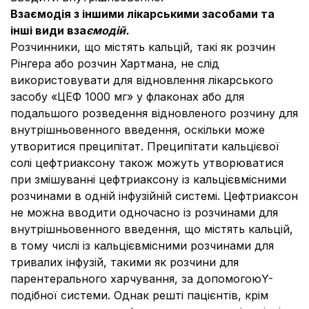
Взаємодія з іншими лікарськими засобами та
інші види вза
ємодій.
Розчинники, що містять кальцій, такі як розчин
Рінгера або розчин Хартмана, не слід
використовувати для відновлення лікарського
засобу «ЦЕФ 1000 мг» у флаконах або для
подальшого розведення відновленого розчину для
внутрішньовенного введення, оскільки може
утворитися преципітат. Преципітати кальцієвої
солі цефтриаксону також можуть утворюватися
при змішуванні цефтриаксону із кальцієвмісними
розчинами в одній інфузійній системі. Цефтриаксон
не можна вводити одночасно із розчинами для
внутрішньовенного введення, що містять кальцій,
в тому числі із кальцієвмісними розчинами для
тривалих інфузій, такими як розчини для
парентерального харчування, за допомогоюY-
подібної системи. Однак решті пацієнтів, крім