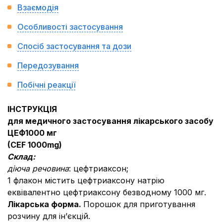
Взаємодія
Особливості застосування
Спосіб застосування та дози
Передозування
Побічні реакції
ІНСТРУКЦІЯ
для медичного застосування лікарського засобу
ЦЕФ
1000 мг
(
CEF
1000
mg
)
Склад:
діюча речовина
: цефтриаксон;
1 флакон містить цефтриаксону натрію
еквівалентно цефтриаксону безводному 1000 мг.
Лікарська форма.
Порошок для приготування
розчину для ін’єкцій.