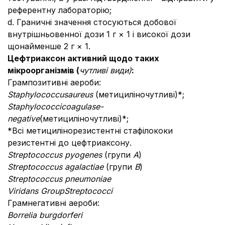
референтну лабораторію;
d. Граничні значення стосуються добової
внутрішньовенної дози 1 г × 1 і високої дози
щонайменше 2 г × 1.
Цефтриаксон активний щодо таких
мікроорганізмів (
чутливі види)
:
Грампозитивні аероби:
Staphylococcus
aureus
(метициліночутливі)*;
Staphylococci
coagulase
-
negative
(метициліночутливі)*;
*Всі метицилінорезистентні стафілококи
резистентні до цефтриаксону.
Streptococcus pyogenes
(групи
A
)
Streptococcus agalactiae
(групи
B
)
Streptococcus pneumoniae
Viridans GroupStreptococci
Грамнегативні аероби:
Borrelia burgdorferi