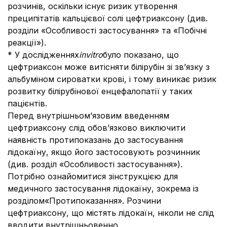
розчинів, оскільки існує ризик утворення
преципітатів кальцієвої солі цефтриаксону (див.
розділи «Особливості застосування» та «Побічні
реакції»).
* У дослідженнях
і
n
vitro
було показано, що
цефтриаксон може витісняти білірубін зі зв’язку з
альбуміном сироватки крові, і тому виникає ризик
розвитку білірубінової енцефалопатії у таких
пацієнтів.
Перед внутрішньом’язовим введенням
цефтриаксону слід обов’язково виключити
наявність протипоказань до застосування
лідокаїну, якщо його застосовують розчинник
(див. розділ «Особливості застосування»).
Потрібно ознайомитися зінструкцією для
медичного застосування лідокаїну, зокрема із
розділом«Протипоказання». Розчини
цефтриаксону, що містять лідокаїн, ніколи не слід
вводити внутрішньовенно.