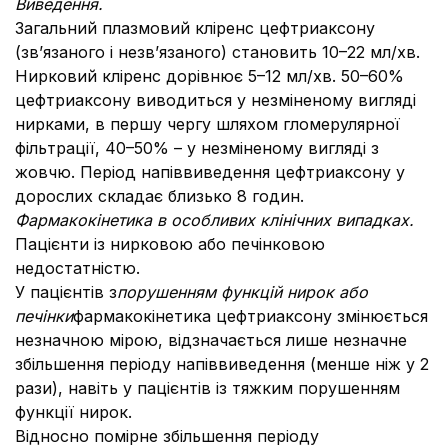
Виведення
.
Загальний плазмовий кліренс цефтриаксону
(зв’язаного і незв’язаного) становить 10–22 мл/хв.
Нирковий кліренс дорівнює 5–12 мл/хв. 50–60%
цефтриаксону виводиться у незміненому вигляді
нирками, в першу чергу шляхом гломерулярної
фільтрації, 40–50% – у незміненому вигляді з
жовчю. Період напіввиведення цефтриаксону у
дорослих складає близько 8 годин.
Фармакокінетика в особливих клінічних випадках.
Пацієнти із нирковою або печінковою
недостатністю.
У пацієнтів з
порушенням функцій нирок або
печінки
фармакокінетика цефтриаксону змінюється
незначною мірою, відзначається лише незначне
збільшення періоду напіввиведення (менше ніж у 2
рази), навіть у пацієнтів із тяжким порушенням
функції нирок.
Відносно помірне збільшення періоду