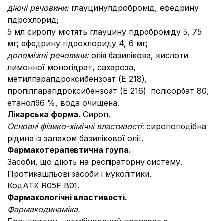
діючі речовини:
глауцину
гідробромід, ефедрину
гідрохлорид;
5 мл сиропу містять глауцину гідроброміду 5, 75
мг; ефедрину гідрохлориду 4, 6 мг;
допоміжні речовини:
олія базилікова, кислоти
лимонної моногідрат, сахароза,
метилпарагідроксибензоат (E 218),
пропілпарагідроксибензоат (E 216), полісорбат 80,
етанол96 %, вода очищена.
Лікарська форма.
Сироп.
Основні фізико-хімічні властивості:
сиропоподібна
рідина із запахом базилікової олії.
Фармакотерапевтична група.
Засоби, що діють на респіраторну систему.
Протикашльові засоби і муколітики.
КодАТХ R05F B01.
Фармакологічні властивості.
Фармакодинаміка.