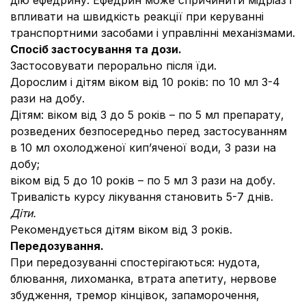
дію ефедрину. Ефедрин може спричинити мідріаз і
впливати на швидкість реакції при керуванні
транспортними засобами і управлінні механізмами.
Спосіб застосування та дози.
Застосовувати перорально після їди.
Дорослим і дітям віком від 10 років: по 10 мл 3-4
рази на добу.
Дітям: віком від 3 до 5 років – по 5 мл препарату,
розведених безпосередньо перед застосуванням
в 10 мл охолодженої кип’яченої води, 3 рази на
добу;
віком від 5 до 10 років – по 5 мл 3 рази на добу.
Тривалість курсу лікування становить 5-7 днів.
Діти.
Рекомендується дітям віком від 3 років.
Передозування.
При передозуванні спостерігаються: нудота,
блювання, лихоманка, втрата апетиту, нервове
збудження, тремор кінцівок, запаморочення,