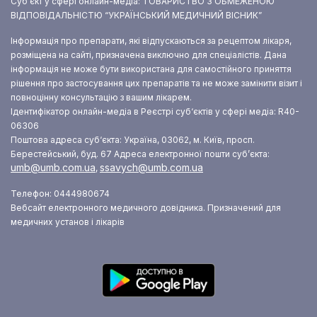
Суб‘єкт у сфері онлайн-медіа: ТОВАРИСТВО З ОБМЕЖЕНОЮ
ВІДПОВІДАЛЬНІСТЮ “УКРАЇНСЬКИЙ МЕДИЧНИЙ ВІСНИК”
Інформація про препарати, які відпускаються за рецептом лікаря,
розміщена на сайті, призначена виключно для спеціалістів. Дана
інформація не може бути використана для самостійного приняття
рішення про застосування цих препаратів та не може замінити візит і
повноцінну консультацію з вашим лікарем.
Ідентифікатор онлайн-медіа в Реєстрі суб‘єктів у сфері медіа: R40-
06306
Поштова адреса суб‘єкта: Україна, 03062, м. Київ, просп.
Берестейський, буд. 67
Адреса електронної пошти суб’єкта:
umb@umb.com.ua
ssavych@umb.com.ua
,
Телефон: 0444980674
Вебсайт електронного медичного довідника. Призначений для
медичних установ і лікарів