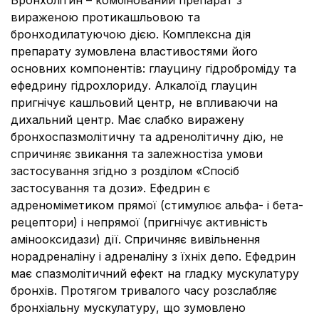
Бронхолітин – комбінований препарат з
вираженою протикашльовою та
бронходилатуючою дією. Комплексна дія
препарату зумовлена властивостями його
основних компонентів: глауцину гідроброміду та
ефедрину гідрохлориду. Алкалоїд глауцин
пригнічує кашльовий центр, не впливаючи на
дихальний центр. Має слабко виражену
бронхоспазмолітичну та адренолітичну дію, не
спричиняє звикання та залежностіза умови
застосування згідно з розділом «Спосіб
застосування та дози». Ефедрин є
адреноміметиком прямої (стимулює альфа- і бета-
рецептори) і непрямої (пригнічує активність
амінооксидази) дії. Спричиняє вивільнення
норадреналіну і адреналіну з їхніх депо. Ефедрин
має спазмолітичний ефект на гладку мускулатуру
бронхів. Протягом тривалого часу розслабляє
бронхіальну мускулатуру, що зумовлено