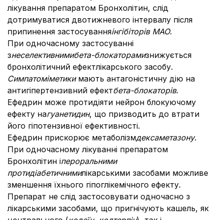
лікування препаратом Бронхолітин, слід
дотримуватися двотижневого інтервалу після
припинення застосування
інгібіторів МАО
.
При одночасному застосуванні
з
неселективними
бета
-блокаторами
знижується
бронхолітичний ефектлікарського засобу.
Симпатоміметики
мають антагоністичну дію на
антигіпертензивний ефект
бета
-блокаторів
.
Ефедрин може протидіяти нейрон блокуючому
ефекту на
гуанетидин
, що призводить до втрати
його гіпотензивної ефективності.
Ефедрин прискорює метаболізм
дексаметазону
.
При одночасному лікуванні препаратом
Бронхолітин і
пероральними
протидіабетичними
лікарськими засобами можливе
зменшення їхнього гіпоглікемічного ефекту.
Препарат не слід застосовувати одночасно з
лікарськими засобами, що пригнічують кашель, як