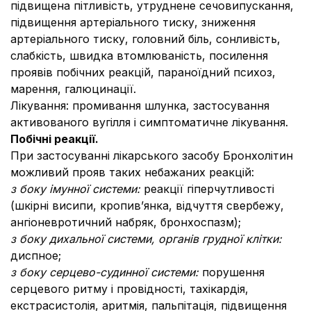
підвищена пітливість, утруднене сечовипускання,
підвищення артеріального тиску, зниження
артеріального тиску, головний біль, сонливість,
слабкість, швидка втомлюваність, посилення
проявів побічних реакцій, параноїдний психоз,
марення, галюцинації.
Лікування: промивання шлунка, застосування
активованого вугілля і симптоматичне лікування.
Побічні реакції.
При застосуванні лікарського засобу Бронхолітин
можливий прояв таких небажаних реакцій:
з боку імунної системи:
реакції гіперчутливості
(шкірні висипи, кропив’янка, відчуття свербежу,
ангіоневротичний набряк, бронхоспазм);
з боку дихальної системи, органів грудної клітки:
диспное;
з боку серцево-судинної системи:
порушення
серцевого ритму і провідності, тахікардія,
екстрасистолія, аритмія, пальпітація, підвищення