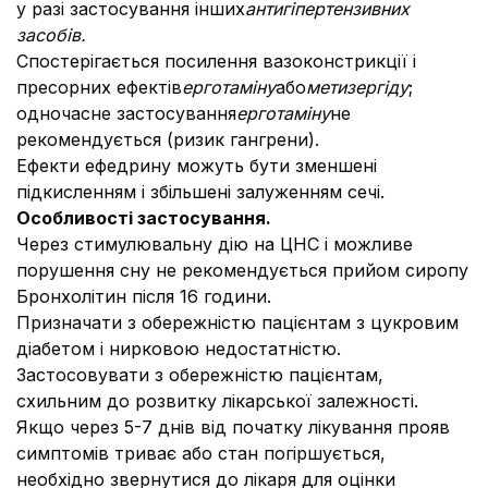
у разі застосування інших
антигіпертензивних
засобів.
Спостерігається посилення вазоконстрикції і
пресорних ефектів
ерготаміну
або
метизергіду
;
одночасне застосування
ерготаміну
не
рекомендується (ризик гангрени).
Ефекти ефедрину можуть бути зменшені
підкисленням і збільшені залуженням сечі.
Особливості застосування.
Через стимулювальну дію на ЦНС і можливе
порушення сну не рекомендується прийом сиропу
Бронхолітин після 16 години.
Призначати з обережністю пацієнтам з цукровим
діабетом і нирковою недостатністю.
Застосовувати з обережністю пацієнтам,
схильним до розвитку лікарської залежності.
Якщо через 5-7 днів від початку лікування прояв
симптомів триває або стан погіршується,
необхідно звернутися до лікаря для оцінки