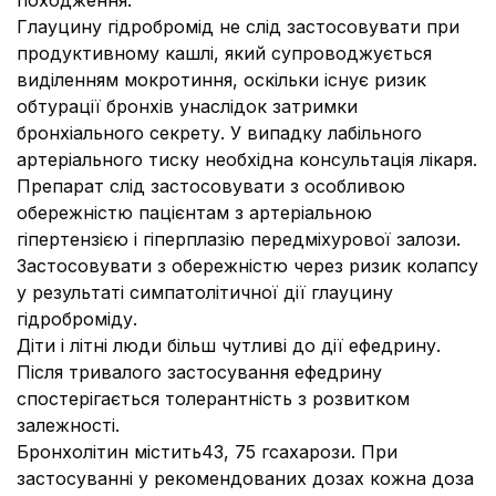
походження.
Глауцину гідробромід не слід застосовувати при
продуктивному кашлі, який супроводжується
виділенням мокротиння, оскільки існує ризик
обтурації бронхів унаслідок затримки
бронхіального секрету. У випадку лабільного
артеріального тиску необхідна консультація лікаря.
Препарат слід застосовувати з особливою
обережністю пацієнтам з артеріальною
гіпертензією і гіперплазію передміхурової залози.
Застосовувати з обережністю через ризик колапсу
у результаті симпатолітичної дії глауцину
гідроброміду.
Діти і літні люди більш чутливі до дії ефедрину.
Після тривалого застосування ефедрину
спостерігається толерантність з розвитком
залежності.
Бронхолітин містить43, 75 гсахарози. При
застосуванні у рекомендованих дозах кожна доза