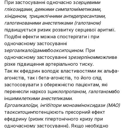
При застосуванні одночасно з
серцевими
глікозидами
,
деякими симпатоміметиками
,
хінідином
,
трициклічними антидепресантами,
галогенованими анестетиками (галотаном)
підвищується ризик розвитку серцевої аритмії.
Подібні ефекти можна спостерігати і при
одночасному застосуванні
з
ергоалкалоїдами
або
окситоцином
. При
одночасному застосуванні з
резерпіном
можливе
різке підвищення артеріального тиску.
Так як ефедрин володіє властивостями як альфа-
агоністів, так і бета-агоністів, то його слід
застосовувати з обережністю пацієнтам, які
перенесли наркоз з
циклопропаном
,
галотаном
або
іншими
леткими анестетиками
.
Ергоалкалоїди
,
інгібітори моноаміноксидази (МАО)
та
окситоцин
потенціюють пресорний ефект
ефедрину (ризик гіпертонічного кризу при
одночасному застосуванні). Якщо необхідно