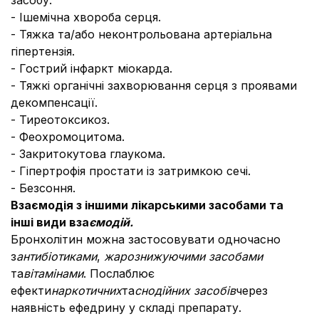
засобу.
- Ішемічна хвороба серця.
- Тяжка та/або неконтрольована артеріальна
гіпертензія.
- Гострий інфаркт міокарда.
- Тяжкі органічні захворювання серця з проявами
декомпенсації.
- Тиреотоксикоз.
- Феохромоцитома.
- Закритокутова глаукома.
- Гіпертрофія простати із затримкою сечі.
- Безсоння.
Взаємодія з іншими лікарськими засобами та
інші види вза
ємодій.
Бронхолітин можна застосовувати одночасно
з
антибіотиками
,
жарознижуючими засобами
та
вітамінами
. Послаблює
ефекти
наркотичних
та
снодійних засобів
через
наявність ефедрину у складі препарату.