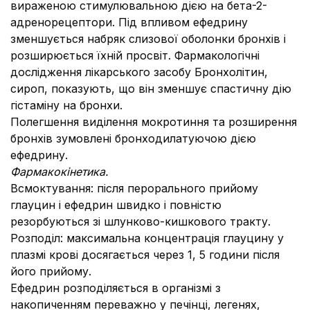
вираженою стимулювальною дією на бета-2-
адренорецептори. Під впливом ефедрину
зменшується набряк слизової оболонки бронхів і
розширюється їхній просвіт. Фармакологічні
дослідження лікарського засобу Бронхолітин,
сироп, показують, що він зменшує спастичну дію
гістаміну на бронхи.
Полегшення виділення мокротиння та розширення
бронхів зумовлені бронходилатуючою дією
ефедрину.
Фармакокінетика.
Всмоктування: після перорального прийому
глауцин і ефедрин швидко і повністю
резорбуються зі шлунково-кишкового тракту.
Розподіл: максимальна концентрація глауцину у
плазмі крові досягається через 1, 5 години після
його прийому.
Ефедрин розподіляється в організмі з
накопиченням переважно у печінці, легенях,