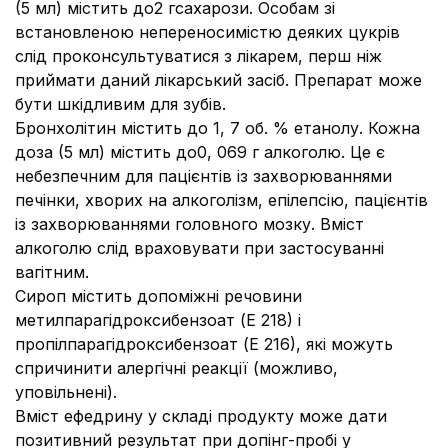
(5 мл) містить до2 гсахарози. Особам зі
встановленою непереносимістю деяких цукрів
слід проконсультуватися з лікарем, перш ніж
приймати даний лікарський засіб. Препарат може
бути шкідливим для зубів.
Бронхолітин містить до 1, 7 об. % етанолу. Кожна
доза (5 мл) містить до0, 069 г алкоголю. Це є
небезпечним для пацієнтів із захворюваннями
печінки, хворих на алкоголізм, епілепсію, пацієнтів
із захворюваннями головного мозку. Вміст
алкоголю слід враховувати при застосуванні
вагітним.
Сироп містить допоміжні речовини
метилпарагідроксибензоат (Е 218) і
пропілпарагідроксибензоат (Е 216), які можуть
спричинити алергічні реакції (можливо,
уповільнені).
Вміст ефедрину у складі продукту може дати
позитивний результат при допінг-пробі у