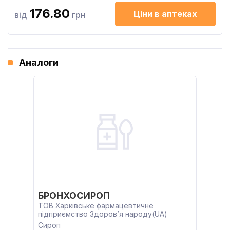
176.80
Ціни в аптеках
від
грн
Аналоги
БРОНХОСИРОП
ТОВ Харківське фармацевтичне
підприємство Здоров’я народу(UA)
Сироп