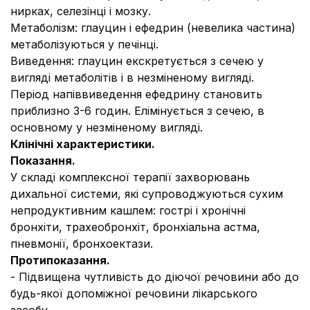
нирках, селезінці і мозку.
Метаболізм: глауцин і ефедрин (невелика частина)
метаболізуються у печінці.
Виведення: глауцин екскретується з сечею у
вигляді метаболітів і в незміненому вигляді.
Період напіввиведення ефедрину становить
приблизно 3-6 годин. Елімінується з сечею, в
основному у незміненому вигляді.
Клінічні характеристики.
Показання.
У складі комплексної терапії захворювань
дихальної системи, які супроводжуються сухим
непродуктивним кашлем: гострі і хронічні
бронхіти, трахеобронхіт, бронхіальна астма,
пневмонії, бронхоектази.
Протипоказання.
- Підвищена чутливість до діючої речовини або до
будь-якої допоміжної речовини лікарського