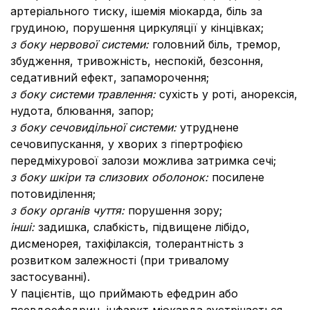
артеріального тиску, ішемія міокарда, біль за
грудиною, порушення циркуляції у кінцівках;
з боку нервової системи:
головний біль, тремор,
збудження, тривожність, неспокій, безсоння,
седативний ефект, запаморочення;
з боку системи травлення:
сухість у роті, анорексія,
нудота, блювання, запор;
з боку сечовидільної системи:
утруднене
сечовипускання, у хворих з гіпертрофією
передміхурової залози можлива затримка сечі;
з боку шкіри та слизових оболонок:
посилене
потовиділення;
з боку органів чуття:
порушення зору;
інші:
задишка, слабкість, підвищене лібідо,
дисменорея, тахіфілаксія, толерантність з
розвитком залежності (при тривалому
застосуванні).
У пацієнтів, що приймають ефедрин або