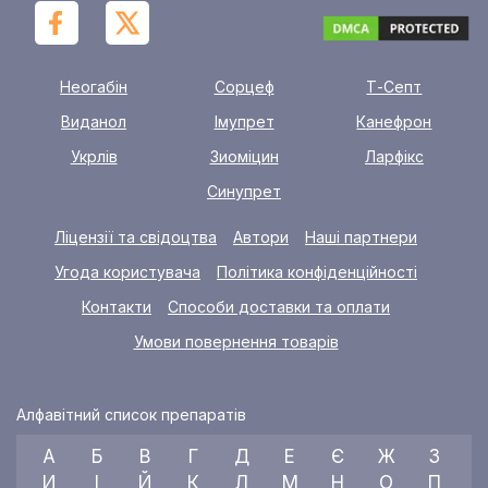
Неогабін
Сорцеф
Т-Септ
Виданол
Імупрет
Канефрон
Укрлів
Зиоміцин
Ларфікс
Синупрет
Ліцензії та свідоцтва
Автори
Наші партнери
Угода користувача
Політика конфіденційності
Контакти
Способи доставки та оплати
Умови повернення товарів
Алфавітний список препаратів
А
Б
В
Г
Д
Е
Є
Ж
З
И
І
Й
К
Л
М
Н
О
П