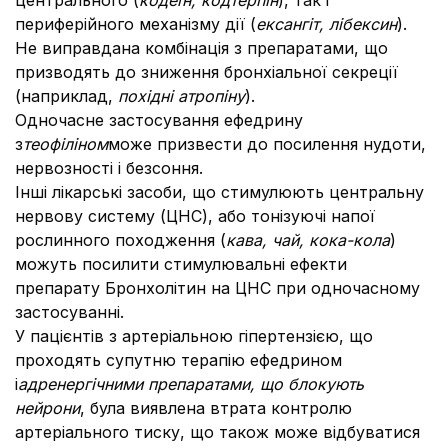
центрального (
кодеїн, кодтерпін
), так і
периферійного механізму дії (
ексангіт, лібексин
).
Не виправдана комбінація з препаратами, що
призводять до зниження бронхіальної секреції
(наприклад,
похідні атропіну
).
Одночасне застосування ефедрину
з
теофіліном
може призвести до посилення нудоти,
нервозності і безсоння.
Інші лікарські засоби, що стимулюють центральну
нервову систему (ЦНС), або тонізуючі напої
рослинного походження (
кава, чай, кока-кола
)
можуть посилити стимулювальні ефекти
препарату Бронхолітин на ЦНС при одночасному
застосуванні.
У пацієнтів з артеріальною гіпертензією, що
проходять супутню терапію ефедрином
і
адренергічними препаратами, що блокують
нейрони
, була виявлена втрата контролю
артеріального тиску, що також може відбуватися