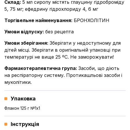
Склад
:
5 мл сиропу містять глауцину гідроброміду
5, 75 мг; ефедрину гідрохлориду 4, 6 мг
Торгівельне найменування
:
БРОНХОЛІТИН
Умови відпуску
:
без рецепта
Умови зберігання
:
Зберігати у недоступному для
дітей місці. Зберігати в оригінальній упаковці при
температурі не вище 25 ºС. Не заморожувати!
Фармакотерапевтична група
:
Засоби, що діють
на респіраторну систему. Протикашльові засоби і
муколітики.
Упаковка
Флакон 125 г №1x1
Інструкція