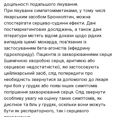
доцільності подальшого лікування.
При лікуванні симпатоміметиками, у тому числі
лікарським засобом Бронхолітин, можна
спостерігати серцево-судинні ефекти. Дані
постмаркетингових досліджень, а також дані
літератури містять відомі докази щодо рідких
випадків ішемії міокарда, пов’язаних із
застосуванням бета-агоністів (ефедрину
гідрохлориду). Пацієнтів із захворюваннями серця
(ішемічною хворобою серця, аритмією або
серцевою недостатністю), які застосовують
цейлікарський засіб, слід попередити про
необхідність звернутися за допомогою до лікаря
при болі у грудях або появі інших симптомів
погіршення захворювання серця. Слід звернути
особливу увагу на оцінку таких симптомів, як
диспное та біль у грудях, оскільки вони можуть
бути як респіраторного, так і серцевого