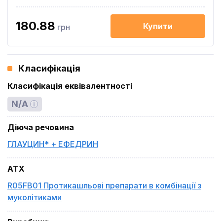
180.88
Купити
грн
Класифікація
Класифікація еквівалентності
N/A
Діюча речовина
ГЛАУЦИН* + ЕФЕДРИН
ATX
R05FB01 Протикашльові препарати в комбінації з
муколітиками