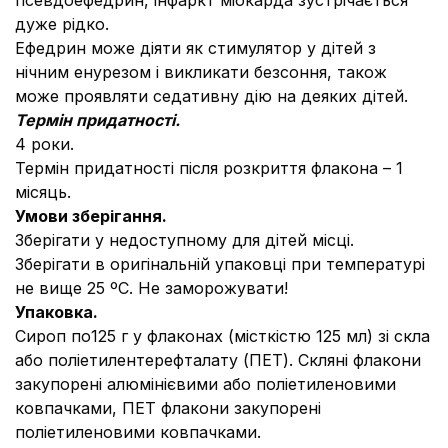
псевдоефедрин, інфаркт міокарда зустрічається
дуже рідко.
Ефедрин може діяти як стимулятор у дітей з
нічним енурезом і викликати безсоння, також
може проявляти седативну дію на деяких дітей.
Термін придатності.
4 роки.
Термін придатності після розкриття флакона – 1
місяць.
Умови зберігання.
Зберігати у недоступному для дітей місці.
Зберігати в оригінальній упаковці при температурі
не вище 25 ºС. Не заморожувати!
Упаковка.
Сироп по125 г у флаконах (місткістю 125 мл) зі скла
або поліетилентерефталату (ПЕТ). Скляні флакони
закупорені алюмінієвими або поліетиленовими
ковпачками, ПЕТ флакони закупорені
поліетиленовими ковпачками.