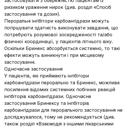
застосовувати з обережністю пацієнтам із
ризиком ураження нирок (див. розділ «Спосіб
застосування та дози»).
Пероральні інгібітори карбоангідрази можуть
погіршувати здатність виконувати завдання, що
потребують розумової зосередженості та/або
фізичної координації, у пацієнтів літнього віку.
Оскільки Бринекс абсорбується системно, то такі
ефекти можуть виникнути і при місцевому
застосуванні.
Одночасне застосування
У пацієнтів, які приймають інгібітори
карбоангідрази перорально та Бринекс, можливе
посилення відомих системних побічних реакцій
інгібіторів карбоангідрази. Одночасне
застосування Бринексу та інгібіторів
карбоангідрази для перорального застосування не
досліджувалося, тому не рекомендується (див.
також розділ «Взаємодія з іншими лікарськими