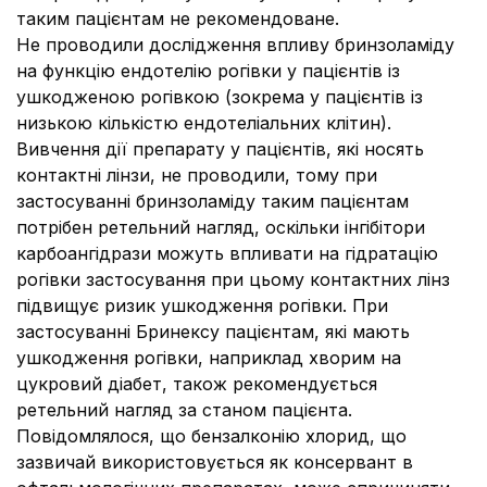
таким пацієнтам не рекомендоване.
Не проводили дослідження впливу бринзоламіду
на функцію ендотелію рогівки у пацієнтів із
ушкодженою рогівкою (зокрема у пацієнтів із
низькою кількістю ендотеліальних клітин).
Вивчення дії препарату у пацієнтів, які носять
контактні лінзи, не проводили, тому при
застосуванні бринзоламіду таким пацієнтам
потрібен ретельний нагляд, оскільки інгібітори
карбоангідрази можуть впливати на гідратацію
рогівки застосування при цьому контактних лінз
підвищує ризик ушкодження рогівки. При
застосуванні Бринексу пацієнтам, які мають
ушкодження рогівки, наприклад хворим на
цукровий діабет, також рекомендується
ретельний нагляд за станом пацієнта.
Повідомлялося, що бензалконію хлорид, що
зазвичай використовується як консервант в