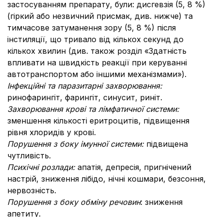
застосуванням препарату, були: дисгевзія (5, 8 %)
(гіркий або незвичний присмак, див. нижче) та
тимчасове затуманення зору (5, 8 %) після
інстиляції, що тривало від кількох секунд до
кількох хвилин (див. також розділ «Здатність
впливати на швидкість реакції при керуванні
автотранспортом або іншими механізмами»).
Інфекційні та паразитарні захворювання:
ринофарингіт, фарингіт, синусит, риніт.
Захворювання крові та лімфатичної системи:
зменшення кількості еритроцитів, підвищення
рівня хлоридів у крові.
Порушення з боку імунної системи:
підвищена
чутливість.
Психічні розлади:
апатія, депресія, пригнічений
настрій, зниження лібідо, нічні кошмари, безсоння,
нервозність.
Порушення з боку обміну речовин
: зниження
апетиту.