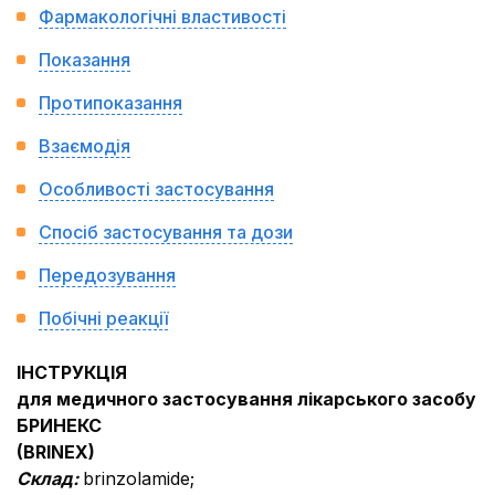
Фармакологічні властивості
Показання
Протипоказання
Взаємодія
Особливості застосування
Спосіб застосування та дози
Передозування
Побічні реакції
ІНСТРУКЦІЯ
для медичного застосування лікарського засобу
БРИНЕКС
(BRINEX)
Склад:
brinzolamide;