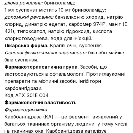
діюча речовина:
бринзоламід;
1 мл суспензії містить 10 мг бринзоламіду;
допоміжні речовини:
бензалконію хлорид, натрію
хлорид, динатрію едетат, карбомер 974Р, маніт (E
421), тилоксапол, натрію гідроксид, кислота
хлористоводнева, вода для ін’єкцій.
Лікарська форма.
Краплі очні, суспензія.
Основні фізико-хімічні властивості:
біла або майже
біла суспензія.
Фармакотерапевтична група.
Засоби, що
застосовуються в офтальмології. Протиглаукомні
препарати та міотичні засоби. Інгібітори
карбоангідрази.
Код АТХ S01E C04.
Фармакологічні властивості.
Фармакодинаміка.
Карбоангідраза (КA) ― це фермент, виявлений у
багатьох тканинах організму людини, у тому числі
і в тканинах ока. Карбоангідраза каталізує