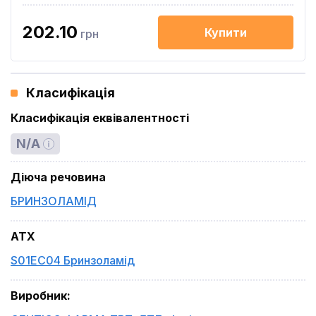
202.10
Купити
грн
Класифікація
Класифікація еквівалентності
N/A
Діюча речовина
БРИНЗОЛАМІД
ATX
S01EC04 Бринзоламід
Виробник
: