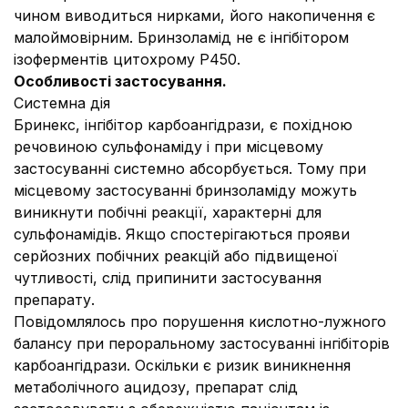
чином виводиться нирками, його накопичення є
малоймовірним. Бринзоламід не є інгібітором
ізоферментів цитохрому Р450.
Особливості застосування.
Системна дія
Бринекс, інгібітор карбоангідрази, є похідною
речовиною сульфонаміду і при місцевому
застосуванні системно абсорбується. Тому при
місцевому застосуванні бринзоламіду можуть
виникнути побічні реакції, характерні для
сульфонамідів. Якщо спостерігаються прояви
серйозних побічних реакцій або підвищеної
чутливості, слід припинити застосування
препарату.
Повідомлялось про порушення кислотно-лужного
балансу при пероральному застосуванні інгібіторів
карбоангідрази. Оскільки є ризик виникнення
метаболічного ацидозу, препарат слід