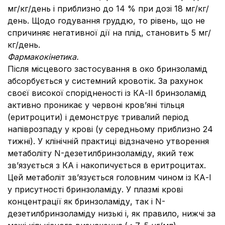
мг/кг/день і приблизно до 14 % при дозі 18 мг/кг/
день. Щодо годування груддю, то рівень, що не
спричиняє негативної дії на плід, становить 5 мг/
кг/день.
Фармакокінетика.
Після місцевого застосування в око бринзоламід
абсорбується у системний кровотік. За рахунок
своєї високої спорідненості із КА-ІІ бринзоламід
активно проникає у червоні кров’яні тільця
(еритроцити) і демонструє тривалий період
напіврозпаду у крові (у середньому приблизно 24
тижні). У клінічній практиці відзначено утворення
метаболіту N-дезетилбринзоламіду, який теж
зв’язується з КА і накопичується в еритроцитах.
Цей метаболіт зв’язується головним чином із КА-І
у присутності бринзоламіду. У плазмі крові
концентрації як бринзоламіду, так і N-
дезетилбринзоламіду низькі і, як правило, нижчі за