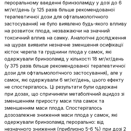
пероральному введенні бринзоламіду у дозі до 6
мг/кг/день (у 125 разів більше рекомендованої
терапевтичної дози для офтальмологічного
застосування) не було виявлено будь-якого впливу
на розвиток плода, незважаючи на значний
токсичний вплив на самку. Аналогічні дослідження
на щурах виявили незначне зменшення осифікації
кісток черепа та груднини плода у самок, які
одержували бринзоламід у кількості 18 мг/кг/день
(у 375 разів більше рекомендованої терапевтичної
дози для офтальмологічного застосування), але у
самок, які одержували 6 мг/кг/день, цього ефекту
не спостерігалось. Ці результати були одержані
при дозах, що спричиняли метаболічний ацидоз зі
зменшенням приросту маси тіла самок та
зменшенням маси плода. Спостерігалось
дозозалежне зниження маси плода у самок, які
одержували бринзоламід перорально: від
незначного зниження (приблизно 5-6 %) при дозі 2