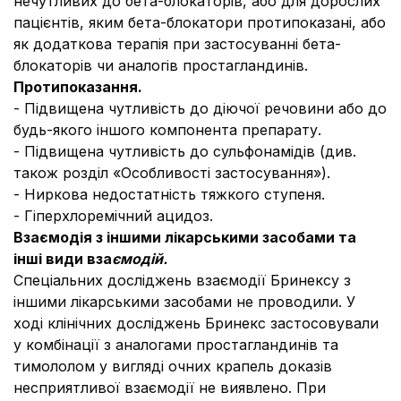
нечутливих до бета-блокаторів, або для дорослих
пацієнтів, яким бета-блокатори протипоказані, або
як додаткова терапія при застосуванні бета-
блокаторів чи аналогів простагландинів.
Протипоказання.
- Підвищена чутливість до діючої речовини або до
будь-якого іншого компонента препарату.
- Підвищена чутливість до сульфонамідів (див.
також розділ «Особливості застосування»).
- Ниркова недостатність тяжкого ступеня.
- Гіперхлоремічний ацидоз.
Взаємодія з іншими лікарськими засобами та
інші види вза
ємодій.
Спеціальних досліджень взаємодії Бринексу з
іншими лікарськими засобами не проводили. У
ході клінічних досліджень Бринекс застосовували
у комбінації з аналогами простагландинів та
тимололом у вигляді очних крапель доказів
несприятливої взаємодії не виявлено. При