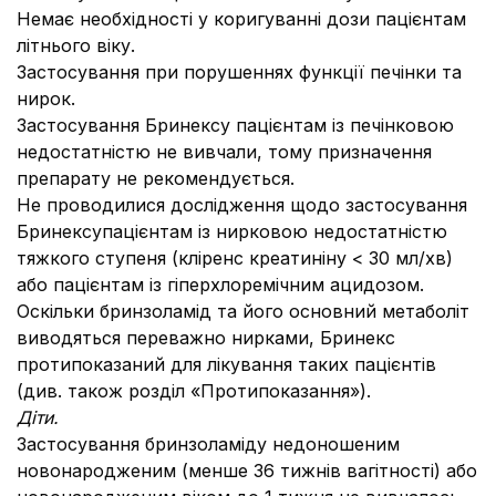
Немає необхідності у коригуванні дози пацієнтам
літнього віку.
Застосування при порушеннях функції печінки та
нирок.
Застосування Бринексу пацієнтам із печінковою
недостатністю не вивчали, тому призначення
препарату не рекомендується.
Не проводилися дослідження щодо застосування
Бринексупацієнтам із нирковою недостатністю
тяжкого ступеня (кліренс креатиніну < 30 мл/хв)
або пацієнтам із гіперхлоремічним ацидозом.
Оскільки бринзоламід та його основний метаболіт
виводяться переважно нирками, Бринекс
протипоказаний для лікування таких пацієнтів
(див. також розділ «Протипоказання»).
Діти.
Застосування бринзоламіду недоношеним
новонародженим (менше 36 тижнів вагітності) або