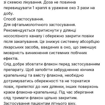
зі схемою лікування. Доза не повинна
перевищувати 1 краплі в уражене око 3 рази на
добу.
Спосіб застосування.
Для офтальмологічного застосування.
Рекомендується притиснути у ділянці
носослізного каналу і обережно закрити повіки
після закапування. Це знижує системну абсорбцію
лікарських засобів, введених в око, що зменшує
імовірність виникнення системних побічних
ефектів.
Слід добре збовтати флакон перед застосуванням
препарату. Щоб запобігти забрудненню кінчика
крапельниці та вмісту флакона, необхідно
дотримуватись обережності та не торкатися
повік, прилеглої до них ділянки, інших поверхонь
краєм флакона-крапельниці. Під час зберігання
слід тримати флакон щільно закритим.
Застосування пацієнтам літнього віку.