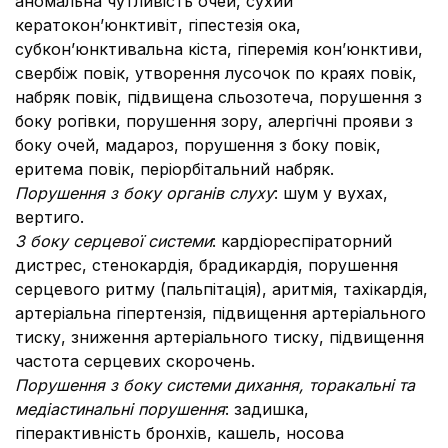
аномальна чутливість очей, сухий
кератокон’юнктивіт, гіпестезія ока,
субкон’юнктивальна кіста, гіперемія кон’юнктиви,
свербіж повік, утворення лусочок по краях повік,
набряк повік, підвищена сльозотеча, порушення з
боку рогівки, порушення зору, алергічні прояви з
боку очей, мадароз, порушення з боку повік,
еритема повік, періорбітальний набряк.
Порушення з боку органів слуху
: шум у вухах,
вертиго.
З боку серцевої системи
: кардіореспіраторний
дистрес, стенокардія, брадикардія, порушення
серцевого ритму (пальпітація), аритмія, тахікардія,
артеріальна гіпертензія, підвищення артеріального
тиску, зниження артеріального тиску, підвищення
частота серцевих скорочень.
Порушення з боку системи дихання, торакальні та
медіастинальні порушення
: задишка,
гіперактивність бронхів, кашель, носова