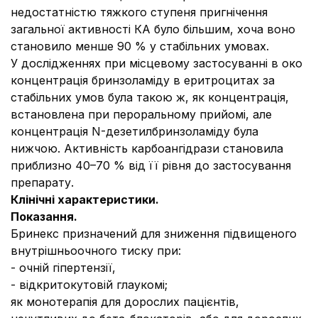
недостатністю тяжкого ступеня пригнічення
загальної активності КА було більшим, хоча воно
становило менше 90 % у стабільних умовах.
У дослідженнях при місцевому застосуванні в око
концентрація бринзоламіду в еритроцитах за
стабільних умов була такою ж, як концентрація,
встановлена при пероральному прийомі, але
концентрація N-дезетилбринзоламіду була
нижчою. Активність карбоангідрази становила
приблизно 40–70 % від її рівня до застосування
препарату.
Клінічні характеристики.
Показання.
Бринекс призначений для зниження підвищеного
внутрішньоочного тиску при:
- очній гіпертензії,
- відкритокутовій глаукомі;
як монотерапія для дорослих пацієнтів,