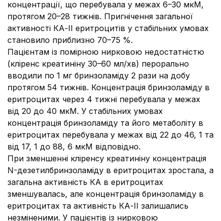
концентрації, що перебувала у межах 6–30 мкМ,
протягом 20–28 тижнів. Пригнічення загальної
активності КА-ІІ еритроцитів у стабільних умовах
становило приблизно 70–75 %.
Пацієнтам із помірною нирковою недостатністю
(кліренс креатиніну 30–60 мл/хв) перорально
вводили по 1 мг бринзоламіду 2 рази на добу
протягом 54 тижнів. Концентрація бринзоламіду в
еритроцитах через 4 тижні перебувала у межах
від 20 до 40 мкМ. У стабільних умовах
концентрація бринзоламіду та його метаболіту в
еритроцитах перебувала у межах від 22 до 46, 1 та
від 17, 1 до 88, 6 мкМ відповідно.
При зменшенні кліренсу креатиніну концентрація
N-дезетилбринзоламіду в еритроцитах зростала, а
загальна активність КА в еритроцитах
зменшувалась, але концентрація бринзоламіду в
еритроцитах та активність КА-II залишались
незміненими. У пацієнтів із нирковою