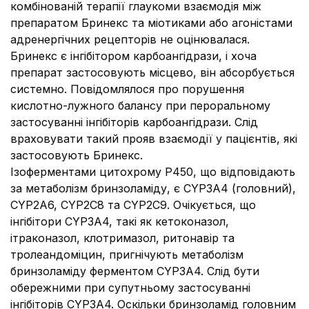
комбінованій терапії глаукоми взаємодія між
препаратом Бринекс та міотиками або агоністами
адренергічних рецепторів не оцінювалася.
Бринекс є інгібітором карбоангідрази, і хоча
препарат застосовують місцево, він абсорбується
системно. Повідомлялося про порушення
кислотно-лужного балансу при пероральному
застосуванні інгібіторів карбоангідрази. Слід
враховувати такий прояв взаємодії у пацієнтів, які
застосовують Бринекс.
Ізоферментами цитохрому Р450, що відповідають
за метаболізм бринзоламіду, є CYP3A4 (головний),
CYP2A6, CYP2С8 та CYP2С9. Очікується, що
інгібітори CYP3A4, такі як кетоконазол,
ітраконазол, клотримазол, ритонавір та
тролеандоміцин, пригнічують метаболізм
бринзоламіду ферментом CYP3A4. Слід бути
обережними при супутньому застосуванні
інгібіторів CYP3A4. Оскільки бринзоламід головним