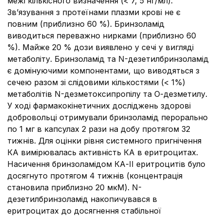
межі кількісного визначення (< 7, 5 нг/мл).
Зв’язування з протеїнами плазми крові не є
повним (приблизно 60 %). Бринзоламід
виводиться переважно нирками (приблизно 60
%). Майже 20 % дози виявлено у сечі у вигляді
метаболіту. Бринзоламід та N-дезетилбринзоламід
є домінуючими компонентами, що виводяться з
сечею разом зі слідовими кількостями (< 1%)
метаболітів N-дезметоксипропілу та О-дезметилу.
У ході фармакокінетичних досліджень здорові
добровольці отримували бринзоламід перорально
по 1 мг в капсулах 2 рази на добу протягом 32
тижнів. Для оцінки рівня системного пригнічення
КА вимірювалась активність КА в еритроцитах.
Насичення бринзоламідом КА-ІІ еритроцитів було
досягнуто протягом 4 тижнів (концентрація
становила приблизно 20 мкМ). N-
дезетилбринзоламід накопичувався в
еритроцитах до досягнення стабільної