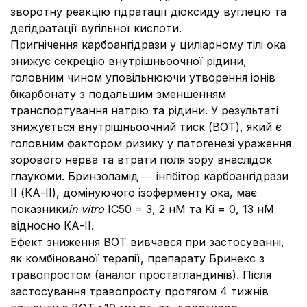
зворотну реакцію гідратації діоксиду вуглецю та
дегідратації вугільної кислоти.
Пригнічення карбоангідрази у циліарному тілі ока
знижує секрецію внутрішньоочної рідини,
головним чином уповільнюючи утворення іонів
бікарбонату з подальшим зменшенням
транспортування натрію та рідини. У результаті
знижується внутрішньоочний тиск (ВОТ), який є
головним фактором ризику у патогенезі ураження
зорового нерва та втрати поля зору внаслідок
глаукоми. Бринзоламід ― інгібітор карбоангідрази
ІІ (КА-ІІ), домінуючого ізоферменту ока, має
показники
in vitro
IC50 = 3, 2 нМ та Ki = 0, 13 нМ
відносно КА-II.
Ефект зниження ВОТ вивчався при застосуванні,
як комбінованої терапії, препарату Бринекс з
травопростом (аналог простагландинів). Після
застосування травопросту протягом 4 тижнів