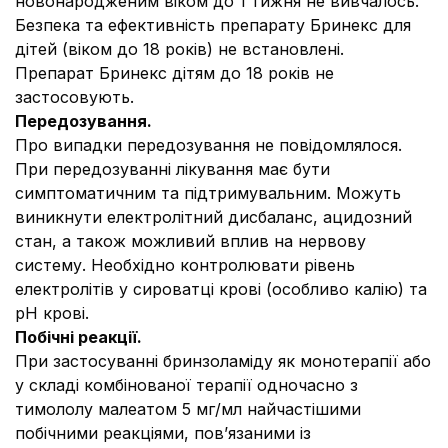
новонародженим віком до 1 тижня не вивчалось.
Безпека та ефективність препарату Бринекс для
дітей (віком до 18 років) не встановлені.
Препарат Бринекс дітям до 18 років не
застосовують.
Передозування.
Про випадки передозування не повідомлялося.
При передозуванні лікування має бути
симптоматичним та підтримувальним. Можуть
виникнути електролітний дисбаланс, ацидозний
стан, а також можливий вплив на нервову
систему. Необхідно контролювати рівень
електролітів у сироватці крові (особливо калію) та
рН крові.
Побічні реакції.
При застосуванні бринзоламіду як монотерапії або
у складі комбінованої терапії одночасно з
тимололу малеатом 5 мг/мл найчастішими
побічними реакціями, пов’язаними із