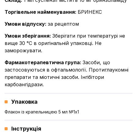
Склад
:
1 мл суспензії містить 10 мг бринзоламіду
Торгівельне найменування
:
БРИНЕКС
Умови відпуску
:
за рецептом
Умови зберігання
:
Зберігати при температурі не
вище 30 °С в оригінальній упаковці. Не
заморожувати.
Фармакотерапевтична група
:
Засоби, що
застосовуються в офтальмології. Протиглаукомні
препарати та міотичні засоби. Інгібітори
карбоангідрази.
Упаковка
Флакон із крапельницею 5 мл №1x1
Інструкція