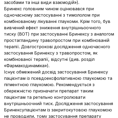
засобами та інші види взаємодій»).
Бринекс головним чином оцінювався при
одночасному застосуванні з тимололом при
комбінованому лікуванні глаукоми. Крім того, був
вивчений ефект зниження внутрішньоочного
тиску (ВОТ) при застосуванні Бринексу з аналогом
простагландину травопростом при комбінованій
терапії. Довгострокові дослідження одночасного
застосування Бринексу з травопростом, як
комбінованої терапії, відсутні (див. розділ
«Фармакодинаміка»).
Існує обмежений досвід застосування Бринексу
пацієнтам із псевдоексфоліативною глаукомою та
пігментною глаукомою. Рекомендується з
обережністю призначати препарат таким
пацієнтам та ретельно контролювати
внутрішньоочний тиск. Дослідження застосування
Бринексупацієнтам із закритокутовою глаукомою
не проводили, тому застосування препарату