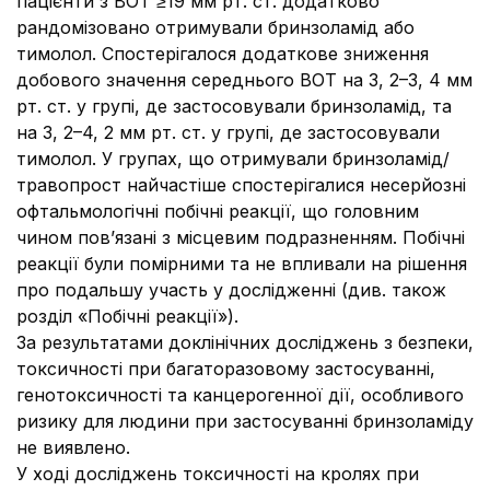
пацієнти з ВОТ ≥19 мм рт. ст. додатково
рандомізовано отримували бринзоламід або
тимолол. Спостерігалося додаткове зниження
добового значення середнього ВОТ на 3, 2–3, 4 мм
рт. ст. у групі, де застосовували бринзоламід, та
на 3, 2–4, 2 мм рт. ст. у групі, де застосовували
тимолол. У групах, що отримували бринзоламід/
травопрост найчастіше спостерігалися несерйозні
офтальмологічні побічні реакції, що головним
чином пов’язані з місцевим подразненням. Побічні
реакції були помірними та не впливали на рішення
про подальшу участь у дослідженні (див. також
розділ «Побічні реакції»).
За результатами доклінічних досліджень з безпеки,
токсичності при багаторазовому застосуванні,
генотоксичності та канцерогенної дії, особливого
ризику для людини при застосуванні бринзоламіду
не виявлено.
У ході досліджень токсичності на кролях при