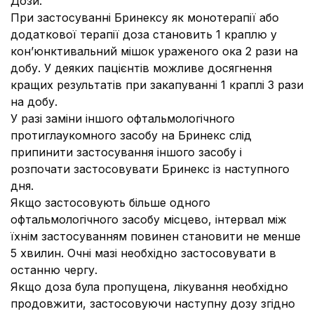
Дози.
При застосуванні Бринексу як монотерапії або
додаткової терапії доза становить 1 краплю у
кон’юнктивальний мішок ураженого ока 2 рази на
добу. У деяких пацієнтів можливе досягнення
кращих результатів при закапуванні 1 краплі 3 рази
на добу.
У разі заміни іншого офтальмологічного
протиглаукомного засобу на Бринекс слід
припинити застосування іншого засобу і
розпочати застосовувати Бринекс із наступного
дня.
Якщо застосовують більше одного
офтальмологічного засобу місцево, інтервал між
їхнім застосуванням повинен становити не менше
5 хвилин. Очні мазі необхідно застосовувати в
останню чергу.
Якщо доза була пропущена, лікування необхідно
продовжити, застосовуючи наступну дозу згідно