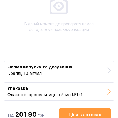
В даний момент до препарату немає
фото, але ми працюємо над цим
Форма випуску та дозування
Краплі, 10 мг/мл
Упаковка
Флакон із крапельницею 5 мл №1x1
201.90
Ціни в аптеках
від
грн