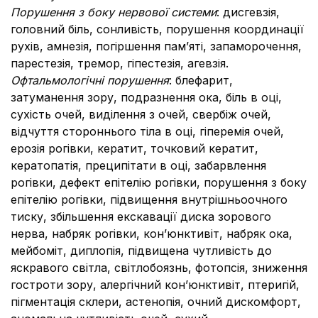
Порушення з боку нервової системи
: дисгевзія,
головний біль, сонливість, порушення координації
рухів, амнезія, погіршення пам’яті, запаморочення,
парестезія, тремор, гіпестезія, агевзія.
Офтальмологічні порушення
: блефарит,
затуманення зору, подразнення ока, біль в оці,
сухість очей, виділення з очей, свербіж очей,
відчуття стороннього тіла в оці, гіперемія очей,
ерозія рогівки, кератит, точковий кератит,
кератопатія, преципітати в оці, забарвлення
рогівки, дефект епітелію рогівки, порушення з боку
епітелію рогівки, підвищення внутрішньоочного
тиску, збільшення екскавації диска зорового
нерва, набряк рогівки, кон’юнктивіт, набряк ока,
мейбоміт, диплопія, підвищена чутливість до
яскравого світла, світлобоязнь, фотопсія, зниження
гостроти зору, алергічний кон’юнктивіт, птеригій,
пігментація склери, астенопія, очний дискомфорт,