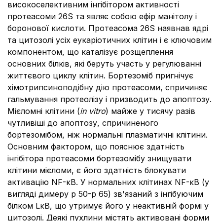
високоселективним інгібітором активності
протеасоми 26S та являє собою ефір манітолу і
боронової кислоти. Протеасома 26S наявнав ядрі
та цитозолі усіх еукаріотичних клітин і є ключовим
компонентом, що каталізує розщеплення
основних білків, які беруть участь у регулюванні
життєвого циклу клітин. Бортезоміб пригнічує
хімотрипсиноподібну дію протеасоми, спричиняє
гальмування протеолізу і призводить до апоптозу.
Мієломні клітини (
in vitro
) майже у тисячу разів
чутливіші до апоптозу, спричиненого
бортезомібом, ніж нормальні плазматичні клітини.
Основним фактором, що пояснює здатність
інгібітора протеасоми бортезомібу знищувати
клітини мієломи, є його здатність блокувати
активацію NF-κB. У нормальних клітинах NF-κB (у
вигляді димеру р 50-р 65) зв'язаний з інгібуючим
білком LκB, що утримує його у неактивній формі у
цитозолі. Деякі пухлини містять активовані форми