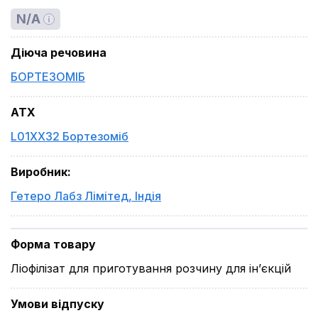
N/A
Діюча речовина
БОРТЕЗОМІБ
ATX
L01XX32 Бортезоміб
Виробник
:
Гетеро Лабз Лімітед
,
Індія
Форма товару
Ліофілізат для приготування розчину для ін’єкцій
Умови відпуску