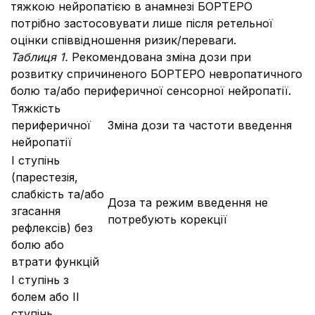
тяжкою нейропатією в анамнезі БОРТЕРО
потрібно застосовувати лише після ретельної
оцінки співвідношення ризик/переваги.
Таблиця 1.
Рекомендована зміна дози при
розвитку спричиненого БОРТЕРО невропатичного
болю та/або периферичної сенсорної нейропатії.
Тяжкість
периферичної
Зміна дози та частоти введення
нейропатії
І ступінь
(парестезія,
слабкість та/або
Доза та режим введення не
згасання
потребують корекції
рефлексів) без
болю або
втрати функцій
І ступінь з
болем або ІІ
ступінь