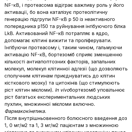
NF-κB, і протеасома відіграє важливу роль у його
активації, бо вона каталізує протеолітичну
генерацію підгрупи NF-κB р 50 із неактивного
попередника р150 та руйнування інгібуючого білка
LkB. Активований NF-кB потрапляє в ядро,
допомагає клітині вижити та проліферувати.
Інгібуючи протеасому і, таким чином, гальмуючи
активацію NF-κB, бортезоміб сприяє зменшенню
кількості антиапоптозних факторів, запальних
молекул, молекул клітинної адгезії (що дозволяють
сполучним клітинам приєднуватись до клітин
кісткового мозку) та цитокінів (що стимулюють
ріст клітин мієломи).
In vivo
бортезоміб уповільнює
ріст багатьох експериментальних людських
пухлин, множинної мієломи включно.
Фармакокінетика.
Після внутрішньовенного болюсного введення доз
1, 0 мг/м2 та 1, 3 мг/м2 пацієнтам з множинною