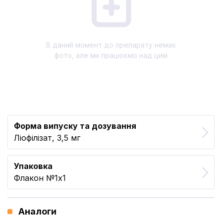
В даний момент до препарату немає
фото, але ми працюємо над цим
Форма випуску та дозування
Ліофілізат, 3,5 мг
Упаковка
Флакон №1x1
Аналоги