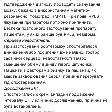
підтвердження діагнозу проводять сканування
мозку, бажано з використанням магнітно-
резонансної томографії (МРТ). При появі RPLS
лікування препаратом потрібно припинити.
Безпека повторного застосування препарату
пацієнтам, у яких раніше був RPLS, невідома.
Серцева недостатність.
При застосуванні бортезомібу спостерігалося
виникнення або посилення вже наявної гострої
застійної серцевої недостатності та/або
зменшення об’єму викиду лівого шлуночка.
Пацієнти з факторами ризику та пацієнти, які
мають захворювання серця, повинні перебувати
під спостереженням.
Дослідження ЕКГ.
Спостерігались окремі випадки подовження
інтервалу QT у клінічних дослідженнях; причина не
була встановлена.