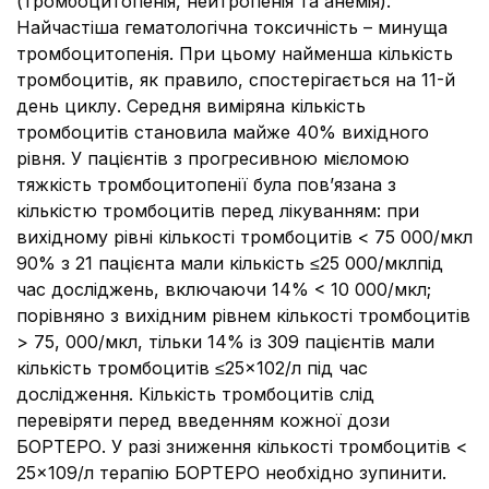
(тромбоцитопенія, нейтропенія та анемія).
Найчастіша гематологічна токсичність – минуща
тромбоцитопенія. При цьому найменша кількість
тромбоцитів, як правило, спостерігається на 11-й
день циклу. Середня виміряна кількість
тромбоцитів становила майже 40% вихідного
рівня. У пацієнтів з прогресивною мієломою
тяжкість тромбоцитопенії була пов’язана з
кількістю тромбоцитів перед лікуванням: при
вихідному рівні кількості тромбоцитів < 75 000/мкл
90% з 21 пацієнта мали кількість ≤25 000/мклпід
час досліджень, включаючи 14% < 10 000/мкл;
порівняно з вихідним рівнем кількості тромбоцитів
> 75, 000/мкл, тільки 14% із 309 пацієнтів мали
кількість тромбоцитів ≤25×102/л під час
дослідження. Кількість тромбоцитів слід
перевіряти перед введенням кожної дози
БОРТЕРО. У разі зниження кількості тромбоцитів <
25×109/л терапію БОРТЕРО необхідно зупинити.