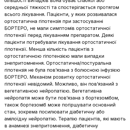
більшості випадків вона буває слабкої або
середньої тяжкості та спостерігається протягом
всього лікування. Пацієнти, у яких розвивалася
ортостатична гіпотензія при застосуванні
БОРТЕРО, не мали симптомів ортостатичної
гіпотензії перед лікуванням препаратом. Деякі
пацієнти потребували лікування ортостатичної
гіпотензії. Менша кількість пацієнтів з
ортостатичною гіпотензією мали випадки
знепритомнення. Ортостатична/постуральна
гіпотензія не була пов’язана з болюсною інфузією
БОРТЕРО. Механізм розвитку ортостатичної
гіпотензії невідомий. Можливо, він пов’язаний з
вегетативною нейропатією. Вегетативна
нейропатія може бути пов’язана з бортезомібом,
також бортезоміб може погіршувати основний
стан, зокрема посилювати діабетичну або
амілоїдну нейропатію. Терапію пацієнтів, які мають
в анамнезі знепритомнення, діабетичну