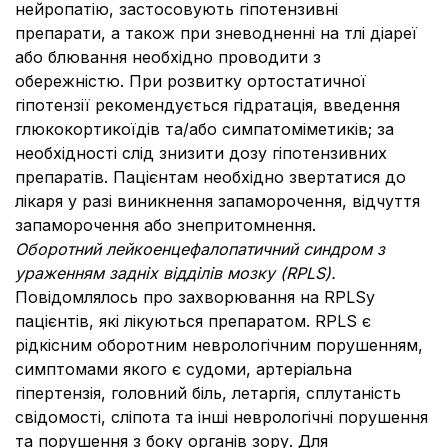
нейропатію, застосовують гіпотензивні
препарати, а також при зневодненні на тлі діареї
або блювання необхідно проводити з
обережністю. При розвитку ортостатичної
гіпотензії рекомендується гідратація, введення
глюкокортикоїдів та/або симпатоміметиків; за
необхідності слід знизити дозу гіпотензивних
препаратів. Пацієнтам необхідно звертатися до
лікаря у разі виникнення запаморочення, відчуття
запаморочення або знепритомнення.
Оборотний лейкоенцефалопатичний синдром з
ураженням задніх відділів мозку (RPLS).
Повідомлялось про захворювання на RPLSу
пацієнтів, які лікуються препаратом. RPLS є
рідкісним оборотним неврологічним порушенням,
симптомами якого є судоми, артеріальна
гіпертензія, головний біль, летаргія, сплутаність
свідомості, сліпота та інші неврологічні порушення
та порушення з боку органів зору. Для