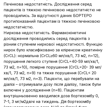
Печінкова недостатність.
Дослідження серед
пацієнтів із тяжкою печінковою недостатністю не
проводились. За відсутності даних БОРТЕРО
протипоказаний пацієнтам із тяжкою печінковою
недостатністю.
Ниркова недостатність. Фармакокінетичні
дослідження проводились серед пацієнтів з
різним ступенем ниркової недостатності. Функцію
нирок було класифіковано за кліренсом креатиніну
(CrCL): нормальна (CrCL≥60 мл/хв/1, 73 м2, n=12),
порушення легкого ступеня (CrCL=40-59 мл/хв/1,
73 м2, n=10), помірне порушення (CrCL=20- 39 мл/
хв/1, 73 м2, n=9) та тяжке порушення (CrCL< 20
мл/хв/1, 73 м2, n=3). Пацієнти, що перебували на
діалізі – отримували дозу після діалізу, також були
включені у дослідження (n=8). Пацієнтам
внутрішньовенно вводилася доза бортезомібу 0,
7-1, 3 мг/м2двічі на тиждень. Дія бортезомібу