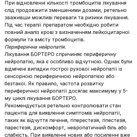
При відновленні кількості тромбоцитів лікування
слід продовжити зменшеними дозами, ретельно
зваживши можливі переваги та ризики лікування.
Під час терапії препаратом необхідно робити
повний аналіз крові з визначенням лейкоцитарної
формули та вмісту тромбоцитів.
Периферична нейропатія.
Лікування БОРТЕРО спричиняє периферичну
нейропатію, яка є особливо відчутною. Однак були
відмічені випадки гострої рухової нейропатії із
сенсорною периферичною нейропатією або
безтакої. Як правило, частота розвитку
периферичної нейропатії досягає максимуму у 5-
му циклі лікування БОРТЕРО.
Рекомендується ретельно контролювати стан
пацієнтів для виявлення симптомів нейропатії,
таких як відчуття печіння, гіперестезія, гіпестезія,
парестезія, дискомфорт, невропатичний біль або
слабкість. При виявленні нових або посиленні вже