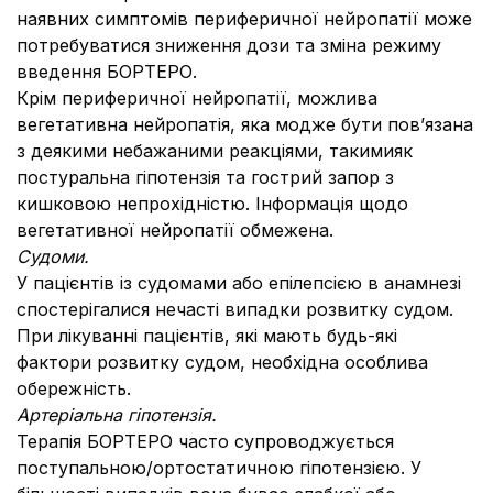
наявних симптомів периферичної нейропатії може
потребуватися зниження дози та зміна режиму
введення БОРТЕРО.
Крім периферичної нейропатії, можлива
вегетативна нейропатія, яка модже бути пов’язана
з деякими небажаними реакціями, такимияк
постуральна гіпотензія та гострий запор з
кишковою непрохідністю. Інформація щодо
вегетативної нейропатії обмежена.
Судоми.
У пацієнтів із судомами або епілепсією в анамнезі
спостерігалися нечасті випадки розвитку судом.
При лікуванні пацієнтів, які мають будь-які
фактори розвитку судом, необхідна особлива
обережність.
Артеріальна гіпотензія.
Терапія БОРТЕРО часто супроводжується
поступальною/ортостатичною гіпотензією. У