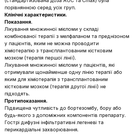
(стандартизована доза AUC та Cmax) була
порівнянною серед усіх груп.
Клінічні характеристики.
Показання
.
Лікування множинної мієломи у складі
комбінованої терапії з мелфаланом та преднізоном
у пацієнтів, яким не можна проводити
хіміотерапію з трансплантованим кістковим
мозком (терапія першої лінії).
Лікування множинної мієломи у пацієнтів, які
отримували щонайменше одну лінію терапії або
яким для хіміотерапія з трансплантованим
кістковим мозком (терапія другої лінії) не
підходять.
Протипоказання.
Підвищена чутливість до бортезомібу, бору або
будь-якого з допоміжних компонентів препарату.
Гострі дифузні інфільтративні легеневі та
перикардіальні захворювання.