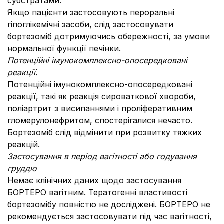
субстратами.
Якщо пацієнти застосовують пероральні
гіпоглікемічні засоби, слід застосовувати
бортезоміб дотримуючись обережності, за умови
нормальної функції печінки.
Потенційні імунокомплексно-опосередковані
реакції.
Потенційні імунокомплексно-опосередковані
реакції, такі як реакція сироваткової хвороби,
поліартрит з висипаннями і проліферативним
гломерулонефритом, спостерігалися нечасто.
Бортезоміб слід відмінити при розвитку тяжких
реакцій.
Застосування в період вагітності або годування
груддю
Немає клінічних даних щодо застосування
БОРТЕРО вагітним. Тератогенні властивості
бортезомібу повністю не досліджені. БОРТЕРО не
рекомендується застосовувати під час вагітності,