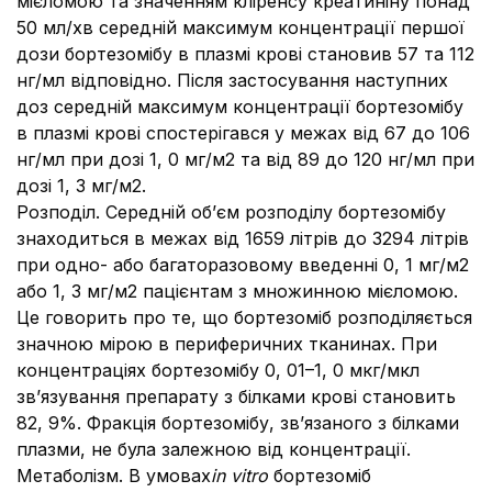
мієломою та значенням кліренсу креатиніну понад
50 мл/хв середній максимум концентрації першої
дози бортезомібу в плазмі крові становив 57 та 112
нг/мл відповідно. Після застосування наступних
доз середній максимум концентрації бортезомібу
в плазмі крові спостерігався у межах від 67 до 106
нг/мл при дозі 1, 0 мг/м2 та від 89 до 120 нг/мл при
дозі 1, 3 мг/м2.
Розподіл. Середній об’єм розподілу бортезомібу
знаходиться в межах від 1659 літрів до 3294 літрів
при одно- або багаторазовому введенні 0, 1 мг/м2
або 1, 3 мг/м2 пацієнтам з множинною мієломою.
Це говорить про те, що бортезоміб розподіляється
значною мірою в периферичних тканинах. При
концентраціях бортезомібу 0, 01–1, 0 мкг/мкл
зв’язування препарату з білками крові становить
82, 9%. Фракція бортезомібу, зв’язаного з білками
плазми, не була залежною від концентрації.
Метаболізм. В умовах
in vitro
бортезоміб