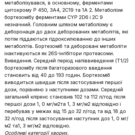
метаболізувався, в основному, ферментами
цитохрому Р 450, 3A4, 2C19 та 1А 2. Метаболізм
бортезомібу ферментами CYP 2D6 і 2С 9
незначний. Головним шляхом метаболізму є
деборонація до двох деборованих метаболітів, які
потім піддаються гідроксилюванню до інших
метаболітів. Бортезоміб та деборовані метаболіти
інактивуються як 26S-інгібітори протеасоми.
Виведення. Середній період напіввиведення (Т1/2)
бортезомібу після багаторазового введення
становить від 40 до 193 годин. Бортезоміб
виводиться швидше після застосування першої
дози, порівняно з наступними дозами. Середній
загальний кліренс становив 102 та 112 л/год після
першої дози 1, 0 мг/м2та 1, 3 мг/м2 відповідно і
перебував у межах від 15 до 32 л/год та від 18 до
32 л/год після застосування наступних доз 1, 0 мг/
м2 та1, 3 мг/м2 відповідно.
Особливі категорії хворих.