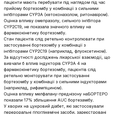
пацієнти мають перебувати під наглядом під час
прийому бортезомібу у комбінації з сильними
інгібіторами CYP3A (кетоконазолом, ритонавіром).
Оцінка впливу омепразолу, сильного інгібітора
CYP2C19, не показала значного впливу на
фармакокінетику бортезомібу.
Стан пацієнтів слід ретельно контролювати при
застосуванні бортезомібу у комбінації з
інгібіторами CYP2C19 (наприклад, флуоксетином).
За відсутності досліджень лікарської взаємодії, що
вивчали б вплив індукторів CYP3А 4 на
фармакокінетику бортезомібу, пацієнтів слід
ретельно моніторувати при застосуванні
бортезомібу у комбінації з сильними індукторами
(наприклад, рифампіцином).
Оцінка впливу мелфалану-преднізону наБОРТЕРО
показали 17% збільшення AUC бортезамібу.
У хворих на цукровий діабет, які застосовували
перероральні гіпоглікемічні засоби, зареєстровані