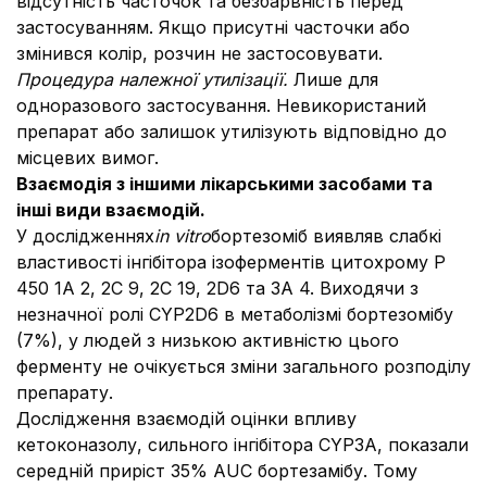
відсутність часточок та безбарвність перед
застосуванням. Якщо присутні часточки або
змінився колір, розчин не застосовувати.
Процедура належної утилізації.
Лише для
одноразового застосування. Невикористаний
препарат або залишок утилізують відповідно до
місцевих вимог.
Взаємодія з іншими лікарськими засобами та
інші види взаємодій.
У дослідженнях
in vitro
бортезоміб виявляв слабкі
властивості інгібітора ізоферментів цитохрому Р
450 1А 2, 2С 9, 2С 19, 2D6 та 3А 4. Виходячи з
незначної ролі CYP2D6 в метаболізмі бортезомібу
(7%), у людей з низькою активністю цього
ферменту не очікується зміни загального розподілу
препарату.
Дослідження взаємодій оцінки впливу
кетоконазолу, сильного інгібітора CYP3A, показали
середній приріст 35% AUC бортезамібу. Тому