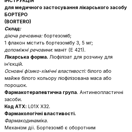
IНСТРУКЦIЯ
для медичного застосування лікарського засобу
БОРТЕРО
(BORTERO)
Склад:
діюча речовина:
бортезоміб;
1 флакон містить бортезомібу 3, 5 мг;
допоміжні речовини
: маніт (Е 421).
Лікарська форма.
Ліофілізат для розчину для
ін’єкцій.
Основні фізико-хімічні властивості:
білого або
майже білого кольору ліофілізована маса або
порошок.
Фармакотерапевтична група
. Антинеопластичні
засоби.
Код АТХ:
L01Х Х32.
Фармакологічні властивості.
Фармакодинаміка.
Механізм дії.
Бортезоміб є оборотним