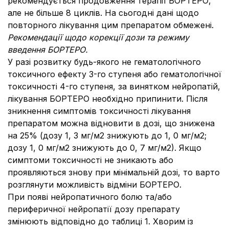
рекомендується продовження терапії БОРТЕРО,
але не більше 8 циклів. На сьогодні дані щодо
повторного лікування цим препаратом обмежені.
Рекомендації щодо корекції дози та режиму
введення БОРТЕРО.
У разі розвитку будь-якого не гематологічного
токсичного ефекту 3-го ступеня або гематологічної
токсичності 4-го ступеня, за винятком нейропатій,
лікування БОРТЕРО необхідно припинити. Після
зникнення симптомів токсичності лікування
препаратом можна відновити в дозі, що знижена
на 25% (дозу 1, 3 мг/м2 знижують до 1, 0 мг/м2;
дозу 1, 0 мг/м2 знижують до 0, 7 мг/м2). Якщо
симптоми токсичності не зникають або
проявляються знову при мінімальній дозі, то варто
розглянути можливість відміни БОРТЕРО.
При появі нейропатичного болю та/або
периферичної нейропатії дозу препарату
змінюють відповідно до таблиці 1. Хворим із