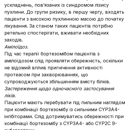
ускладнень, пов’язаних із синдромом лізису
пухлини. До групи ризику, в першу чергу, входять
пацієнти з високою пухлинною масою до початку
лікування. За станом таких пацієнтів потрібно
ретельно спостерігати, вживати необхідних
заходів.
Амілоїдоз.
Під час терапії бортезомібом пацієнтів з
амілоїдозом слід проявляти обережність, оскільки
не відомий вплив пригнічення активності
протеасом при захворюваннях, що
супроводжуються збільшенням вмісту білків.
Застереження щодо одночасного застосування
ліків.
Пацієнти мають перебувати під пильним наглядом
при комбінації бортезомібу із сильними CYP3A4-
інгібіторами. Слід дотримуватись обережності при
комбінації бортезомібу з CYP3A4- або CYP2С 9-