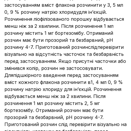
застосуванням вміст флакона розчинити у 3, 5 мл
0, 9 % розчину натрію хлоридудля ін’єкцій.
Розчинення ліофілізованого порошку відбувається
менш ніж за 2 хвилини. Після розчинення 1 мл
розчину містить 1 мг бортезомібу. Отриманий
розчин має бути прозорий та безбарвний, рН
розчину 4-7. Приготований розчинслідперевірити
візуально на відсутність часточок та безбарвність
перед застосуванням. Якщо присутні часточки або
змінився колір, розчин не застосовувати.
Дляпідшкірного введення перед застосуванням
вміст кожного флакона розчинити в1, 4 мл 0, 9 %
розчину натрію хлориду для ін’єкцій. Розчинення
відбувається менш ніж за 2 хвилини. Після
розчинення 1 мл розчину містить 2, 5 мг
бортезомібу. Отриманий розчин має бути
прозорий та безбарвний, рН розчину 4-7.
Приготований розчин слід перевірити візуально на