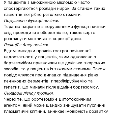
У пацієнтів з множинною мієломою часто
спостерігаються розлади нирок. За станом таких
пацієнтів потрібно ретельно стежити.
Порушення функції печінки.
Терапію пацієнтів з порушеннями функції печінки
слід проводити з обережністю, також варто
розглянути можливість корекції дози.
Реакції з боку печінки.
Відомі випадки проявів гострої печінкової
недостатності у пацієнтів, яким одночасно з
бортезомібом призначали ще декілька лікарських
засобів, та у пацієнтів із тяжкими станами. Також
повідомлялося про випадки підвищення рівня
печінкових ферментів, гіпербілірубінемію та
гепатит, що минали після відміни бортезомібу.
Синдром лізису пухлини.
Через те, що бортезоміб є цитотоксичним
агентом, який може швидко знищувати пухлинні
плазматичні клітини, виникає імовірність розвитку