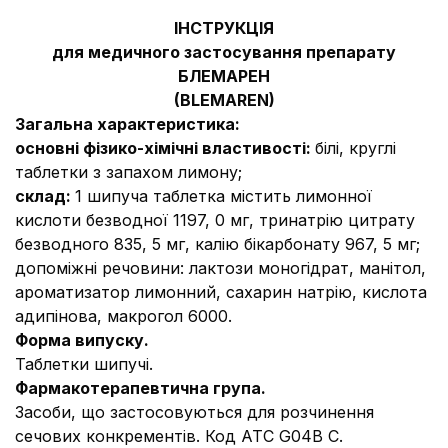
ІНСТРУКЦІЯ
для медичного застосування препарату
БЛЕМАРЕН
(BLEMAREN)
Загальна характеристика:
основні фізико-хімічні властивості:
білі, круглі
таблетки з запахом лимону;
склад:
1 шипуча таблетка містить лимонної
кислоти безводної 1197, 0 мг, тринатрію цитрату
безводного 835, 5 мг, калію бікарбонату 967, 5 мг;
допоміжні речовини
: лактози моногідрат, манітол,
ароматизатор лимонний, сахарин натрію, кислота
адипінова, макрогол 6000.
Форма випуску.
Таблетки шипучі.
Фармакотерапевтична група.
Засоби, що застосовуються для розчинення
сечових конкрементів. Код АТС G04B C.