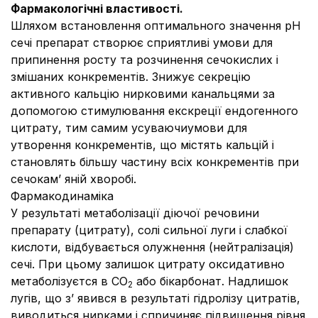
Фармакологічні властивості.
Шляхом встановлення оптимального значення рН
сечі препарат створює сприятливі умови для
припинення росту та розчинення сечокислих і
змішаних конкрементів. Знижує секрецію
активного кальцію нирковими канальцями за
допомогою стимулювання екскреції ендогенного
цитрату, тим самим усуваючи
умови для
утворення конкрементів, що містять кальцій і
становлять більшу частину всіх конкрементів при
сечокам’ яній хворобі.
Фармакодинаміка
У результаті метаболізації діючої речовини
препарату (цитрату), солі сильної луги і слабкої
кислоти, відбувається олужнення (нейтралізація)
сечі. При цьому залишок цитрату оксидативно
метаболізуєтся в СО
або бікарбонат. Надлишок
2
лугів, що з’ явився в результаті гідролізу цитратів,
виводиться нирками і спричиняє підвищення рівня