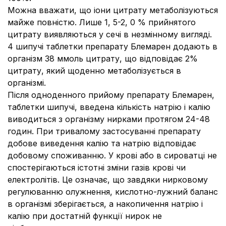
Можна вважати, що іони цитрату метаболізуються
майже повністю. Лише 1, 5
-
2, 0 % прийнятого
цитрату виявляються у сечі в незмінному вигляді.
4 шипучі таблетки препарату Блемарен додають в
організм 38 ммоль цитрату, що відповідає 2%
цитрату, який щоденно метаболізується в
організмі.
Після одноденного прийому препарату Блемарен,
таблетки шипучі, введена кількість натрію і калію
виводиться з організму нирками протягом 24
-
48
годин. При тривалому застосуванні препарату
добове виведення калію та натрію відповідає
добовому споживанню. У крові або в сироватці не
спостерігаються істотні зміни газів крові чи
електролітів. Це означає, що завдяки нирковому
регулюванню олужнення, кислотно-лужний баланс
в організмі зберігається, а накопичення натрію і
калію при достатній функції нирок не