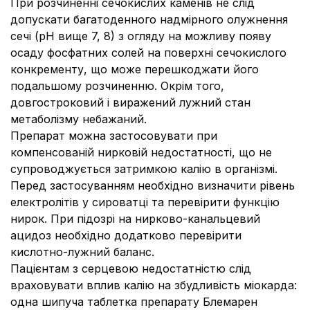
При розчиненні сечокислих каменів не слід
допускати багатоденного надмірного олужнення
сечі (рН вище 7, 8) з огляду на можливу появу
осаду фосфатних солей на поверхні сечокислого
конкременту, що може перешкоджати його
подальшому розчиненню. Окрім того,
довгостроковий і виражений лужний стан
метаболізму небажаний.
Препарат можна застосовувати при
компенсованій нирковій недостатності, що не
супроводжується затримкою калію в організмі.
Перед застосуванням необхідно визначити рівень
електролітів у сироватці та перевірити функцію
нирок. При підозрі на нирково-канальцевий
ацидоз необхідно додатково перевірити
кислотно-лужний баланс.
Пацієнтам з серцевою недостатністю слід
враховувати вплив калію на збудливість міокарда:
одна шипуча таблетка препарату Блемарен