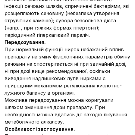
інфекції сечових шляхів, спричинені бактеріями, які
розщеплюють сечовину (небезпека утворення
струвітних каменів); сувора безсольова дієта
(напр. , при тяжких формах гіпертонії);
періодичний гіперкалієвий параліч.
Передозування.
При нормальній функції нирок небажаний вплив
препарату на зміну фізіологічних параметрів обміну
речовин не спостерігається ні при звичайній дозі,
ні при дозі вище рекомендованої, оскільки
виведення надлишкових лугів нирками є
природним механізмом регулювання кислотно-
лужного балансу в організмі.
Можливе передозування можна коригувати
шляхом зменшення дози препарату. При
необхідності можна вдатись до заходів лікування
метаболічного алкалозу.
Особливості застосування.