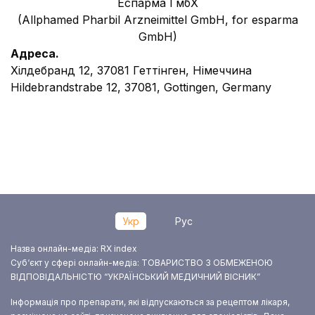
Еспарма ГмбХ
(Allphamed Pharbil Arzneimittel GmbH,
for
esparma
GmbH)
Адреса.
Хілдебранд 12, 37081 Геттінген, Німеччина
Hildebrandstrabe 12, 37081, Gottingen, Germany
Укр
Рус
Назва онлайн-медіа: RX index
Суб‘єкт у сфері онлайн-медіа: ТОВАРИСТВО З ОБМЕЖЕНОЮ
ВІДПОВІДАЛЬНІСТЮ “УКРАЇНСЬКИЙ МЕДИЧНИЙ ВІСНИК”
Інформація про препарати, які відпускаються за рецептом лікаря,