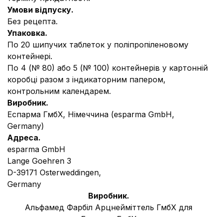
Умови відпуску.
Без рецепта.
Упаковка.
По 20 шипучих таблеток у поліпропіленовому
контейнері.
По 4 (№ 80) або 5 (№ 100) контейнерів у картонній
коробці разом з індикаторним папером,
контрольним календарем.
Виробник.
Еспарма ГмбХ, Німеччина (esparma GmbH,
Germany)
Адреса.
esparma GmbH
Langе Goehren 3
D-39171 Osterweddingen,
Germany
Виробник.
Альфамед Фарбіл Арцнейміттель ГмбХ для