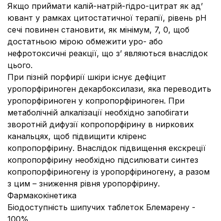
Якщо приймати калій-натрій-гідро-цитрат як ад’
ювант у рамках цитостатичної терапії, рівень рН
сечі повинен становити, як мінімум, 7, 0, щоб
достатньою мірою обмежити уро- або
нефротоксичні реакції, що з’ являються внаслідок
цього.
При пізній порфирії шкіри існує дефіцит
уропорфіриноген декарбоксилази, яка переводить
уропорфіриноген у копропорфіриноген. При
метаболічній алкалізації необхідно запобігати
зворотній дифузії копропорфірину в ниркових
канальцях, щоб підвищити кліренс
копропорфірину. Внаслідок підвищення екскреції
копропорфірину необхідно підсилювати синтез
копропорфіриногену із уропорфіриногену, а разом
з цим – зниження рівня уропорфірину.
Фармакокінетика
Біодоступність шипучих таблеток Блемарену
-
100%.