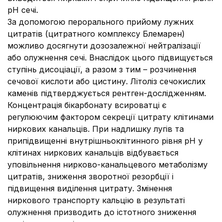
рН сечі.
За допомогою перорального прийому лужних
цитратів (цитратного комплексу Блемарен)
можливо досягнути дозозалежної нейтралізації
або олужнення сечі. Внаслідок цього підвищується
ступінь дисоціації, а разом з тим – розчинення
сечової кислоти або цистину. Літоліз сечокислих
каменів підтверджується рентген-дослідженням.
Концентрація бікарбонату в
сироватці є
регулюючим фактором секреції цитрату клітинами
ниркових канальців. При надлишку лугів та
при
підвищенні внутрішньоклітинного рівня рН у
клітинах ниркових канальців відбувається
уповільнення нирково-канальцевого метаболізму
цитратів, зниження зворотної резорбції і
підвищення виділення цитрату. Змінення
ниркового транспорту кальцію в результаті
олужнення призводить до істотного зниження