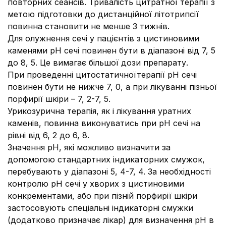
повторних сеансів. Тривалість цитратної терапії з
метою підготовки до дистанційної літотрипсії
повинна становити не менше 3 тижнів.
Для олужнення сечі у пацієнтів з
цистиновими
каменями
рН сечі повинен бути в діапазоні від 7, 5
до 8, 5. Це вимагає більшої дози препарату.
При проведенні
цитостатичної
терапії
рН сечі
повинен бути не нижче 7, 0, а при лікуванні пізньої
порфирії шкіри – 7, 2
-
7, 5.
Урикозурична терапія
, як і лікування уратних
каменів, повинна виконуватись при рН сечі на
рівні від 6, 2 до 6, 8.
Значення рН, які можливо визначити за
допомогою стандартних індикаторних смужок,
перебувають у діапазоні 5, 4
-
7, 4. За необхідності
контролю рН сечі у хворих з цистиновими
конкрементами, або при пізній порфирії шкіри
застосовують спеціальні індикаторні смужки
(додатково призначає лікар) для визначення рН в