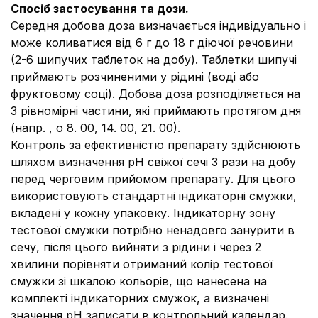
Спосіб застосування та дози.
Середня добова доза визначається індивідуально і
може коливатися від 6 г до 18 г діючої речовини
(2
-
6 шипучих таблеток на добу). Таблетки шипучі
приймають розчиненими у рідині (воді або
фруктовому соці). Добова доза розподіляється на
3 рівномірні частини, які приймають протягом дня
(напр. , о 8. 00, 14. 00, 21. 00).
Контроль за ефективністю препарату здійснюють
шляхом визначення рН свіжої сечі 3 рази на добу
перед черговим прийомом препарату. Для цього
використовують стандартні індикаторні смужки,
вкладені у кожну упаковку. Індикаторну зону
тестової смужки потрібно ненадовго занурити в
сечу, після цього вийняти з рідини і через 2
хвилини порівняти отриманий колір тестової
смужки зі шкалою кольорів, що нанесена на
комплекті індикаторних смужок, а визначені
значення рН записати в контрольний календар.