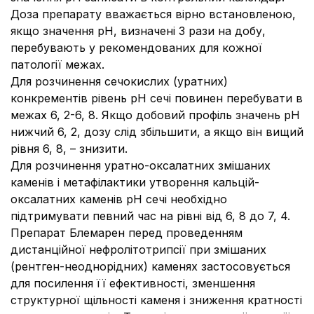
Доза препарату вважається вірно встановленою,
якщо значення рН, визначені 3 рази на добу,
перебувають у рекомендованих для кожної
патології межах.
Для розчинення
сечокислих (уратних)
конкрементів
рівень рН сечі повинен перебувати в
межах 6, 2
-
6, 8. Якщо добовий профіль значень рН
нижчий 6, 2, дозу слід збільшити, а якщо він вищий
рівня 6, 8, – знизити.
Для розчинення
уратно-оксалатних змішаних
каменів
і метафілактики утворення кальцій-
оксалатних каменів рН сечі необхідно
підтримувати певний час на рівні від 6, 8 до 7, 4.
Препарат Блемарен перед проведенням
дистанційної нефролітотрипсії при змішаних
(рентген-неоднорідних) каменях застосовується
для посилення її ефективності, зменшення
структурної щільності каменя і зниження кратності