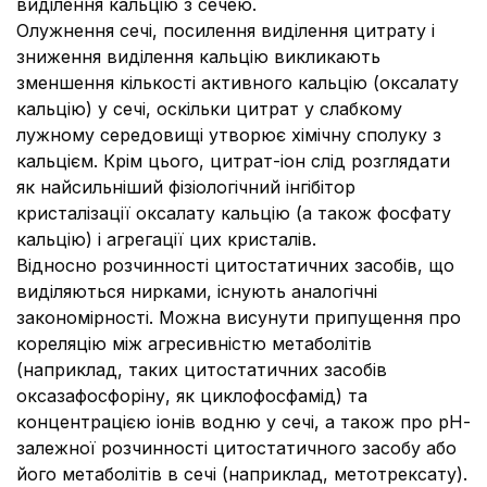
виділення кальцію з сечею.
Олужнення сечі, посилення виділення цитрату і
зниження виділення кальцію викликають
зменшення кількості активного кальцію (оксалату
кальцію) у сечі, оскільки цитрат у слабкому
лужному середовищі утворює хімічну сполуку з
кальцієм. Крім цього, цитрат-іон слід розглядати
як найсильніший фізіологічний інгібітор
кристалізації оксалату кальцію (а також фосфату
кальцію) і агрегації цих кристалів.
Відносно розчинності цитостатичних засобів, що
виділяються нирками, існують аналогічні
закономірності. Можна висунути припущення про
кореляцію між агресивністю метаболітів
(наприклад, таких цитостатичних засобів
оксазафосфоріну, як циклофосфамід) та
концентрацією іонів водню у сечі, а також про рН-
залежної розчинності цитостатичного засобу або
його метаболітів в сечі (наприклад, метотрексату).