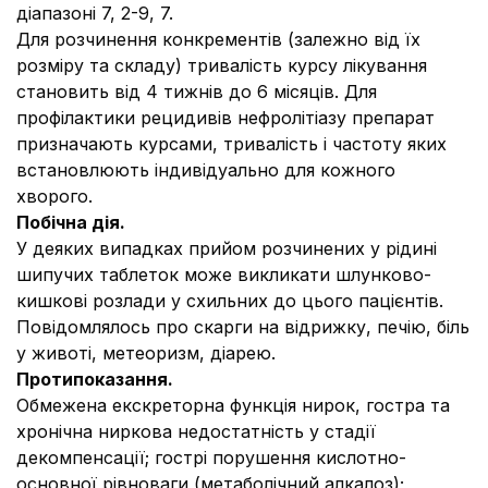
діапазоні 7, 2
-
9, 7.
Для розчинення конкрементів (залежно від їх
розміру та складу) тривалість курсу лікування
становить від 4 тижнів до 6 місяців. Для
профілактики рецидивів нефролітіазу препарат
призначають курсами, тривалість і частоту яких
встановлюють індивідуально для кожного
хворого.
Побічна дія.
У деяких випадках прийом розчинених у рідині
шипучих таблеток може викликати шлунково-
кишкові розлади у схильних до цього пацієнтів.
Повідомлялось про скарги на відрижку, печію, біль
у животі, метеоризм, діарею.
Протипоказання.
Обмежена екскреторна функція нирок, гостра та
хронічна ниркова недостатність у стадії
декомпенсації; гострі порушення кислотно-
основної рівноваги (метаболічний алкалоз);