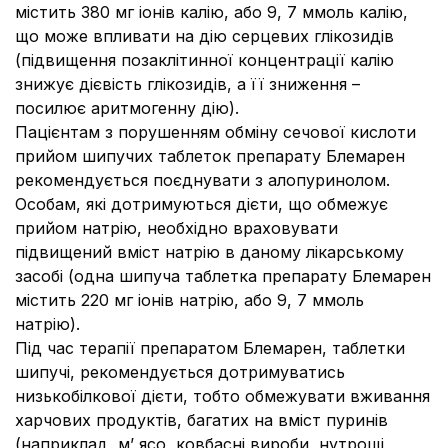
містить 380 мг іонів калію, або 9, 7 ммоль калію,
що може впливати на дію серцевих глікозидів
(підвищення позаклітинної концентрації калію
знижує дієвість глікозидів, а її зниження –
посилює аритмогенну дію).
Пацієнтам з порушенням обміну сечової кислоти
прийом шипучих таблеток препарату Блемарен
рекомендується поєднувати з алопуринолом.
Особам, які дотримуються дієти, що обмежує
прийом натрію, необхідно враховувати
підвищений вміст натрію в даному лікарському
засобі (одна шипуча таблетка препарату Блемарен
містить 220 мг іонів натрію, або 9, 7 ммоль
натрію).
Під час терапії препаратом Блемарен, таблетки
шипучі, рекомендується дотримуватись
низькобілкової дієти, тобто обмежувати вживання
харчових продуктів, багатих на вміст пуринів
(наприклад, м’ ясо, ковбасні вироби, нутрощі