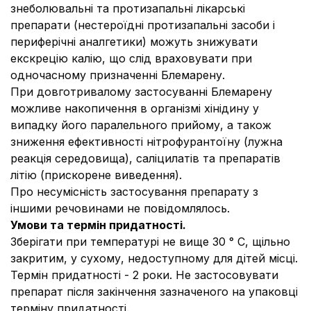
знеболювальні та протизапальні лікарські
препарати (нестероїдні протизапальні засоби і
периферічні аналгетики) можуть знижувати
екскрецію калію, що слід враховувати при
одночасному призначенні Блемарену.
При довготривалому застосуванні Блемарену
можливе накопичення в організмі хінідину у
випадку його паралельного прийому, а також
зниження ефективності нітрофурантоїну (лужна
реакція середовища), саліцилатів та препаратів
літію (прискорене виведення).
Про несумісність застосування препарату з
іншими речовинами не повідомлялось.
Умови та термін придатності.
Зберігати при температурі не вище 30
°
С, щільно
закритим, у сухому, недоступному для дітей місці.
Термін придатності
-
2 роки. Не застосовувати
препарат після закінчення зазначеного на упаковці
терміну придатності.