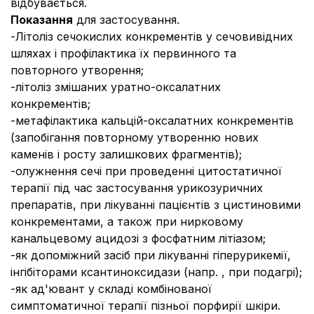
відбувається.
Показання
для застосування.
-
Літоліз сечокислих конкрементів у сечовивідних
шляхах і профілактика їх первинного та
повторного утворення;
-
літоліз змішаних уратно-оксалатних
конкрементів;
-
метафілактика кальцій-оксалатних конкрементів
(запобігання повторному утворенню нових
каменів і росту залишкових фрагментів);
-
олужнення сечі при проведенні цитостатичної
терапії під час застосування урикозуричних
препаратів, при лікуванні пацієнтів з цистиновими
конкрементами, а також при нирковому
канальцевому ацидозі з фосфатним літіазом;
-
як допоміжний засіб при лікуванні гіперурикемії,
інгібіторами ксантиноксидази (напр. , при подагрі);
-
як ад'ювант у складі комбінованої
симптоматичної терапії пізньої порфирії шкіри.