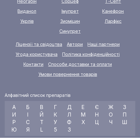
Неогабін
Сорцеф
Т-Септ
Виданол
Імупрет
Канефрон
Укрлів
Зиоміцин
Ларфікс
Синупрет
Ліцензії та свідоцтва
Автори
Наші партнери
Угода користувача
Політика конфіденційності
Контакти
Способи доставки та оплати
Умови повернення товарів
Алфавітний список препаратів
А
Б
В
Г
Д
Е
Є
Ж
З
И
І
Й
К
Л
М
Н
О
П
Р
С
Т
У
Ф
Х
Ц
Ч
Ш
Ю
Я
L
5
3