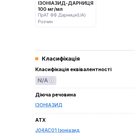
ІЗОНІАЗИД-ДАРНИЦЯ
100 мг/мл
ПрАТ ФФ Дарниця(UA)
Розчин
Класифікація
Класифікація еквівалентності
N/A
Діюча речовина
ІЗОНІАЗИД
ATX
J04AC01 Ізоніазид