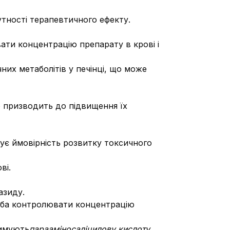
утності терапевтичного ефекту.
ати концентрацію препарату в крові і
них метаболітів у печінці, що може
о призводить до підвищення їх
ує ймовірність розвитку токсичного
ві.
азиду.
треба контролювати концентрацію
римують
парааміносаліцилову кислоту
,