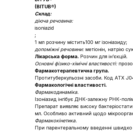
(BITUB
®
)
Склад:
діюча речовина:
isoniazid
;
1 мл розчину містить
100 мг ізоніазиду;
допоміжні речовини:
метіонін, натрію су
Лікарська форма.
Розчин для ін’єкцій.
Основні фізико-хімічні властивості:
прозо
Фармакотерапевтична група.
Протитуберкульозні засоби. Код АТХ J0
Фармакологічні властивості.
Фармакодинаміка.
Ізоніазид інгібує ДНК-залежну РНК-полім
Препарат виявляє високу бактеріостатич
мл. Особливо активний щодо мікрооргані
Фармакокінетика.
При парентеральному введенні швидко пр