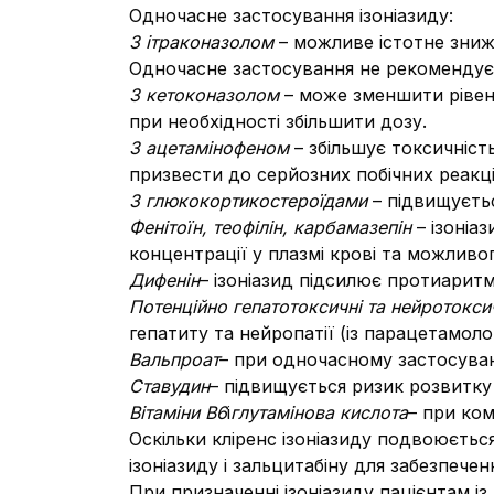
Одночасне застосування ізоніазиду:
З ітраконазолом
– можливе істотне зниже
Одночасне застосування не рекомендує
З кетоконазолом
– може зменшити рівень
при необхідності збільшити дозу.
З ацетамінофеном
– збільшує токсичність
призвести до серйозних побічних реакці
З глюкокортикостероїдами
– підвищуєтьс
Фенітоїн, теофілін, карбамазепін
– ізоніа
концентрації у плазмі крові та можливог
Дифенін
– ізоніазид підсилює протиаритм
Потенційно гепатотоксичні та нейротоксич
гепатиту та нейропатії (із парацетамоло
Вальпроат
– при одночасному застосуван
Ставудин
– підвищується ризик розвитку
Вітаміни В6
і
глутамінова кислота
– при ком
Оскільки кліренс ізоніазиду подвоюється
ізоніазиду і зальцитабіну для забезпечен
При призначенні ізоніазиду пацієнтам і