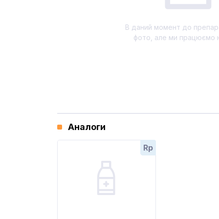
В даний момент до препар
фото, але ми працюємо 
Аналоги
Rp