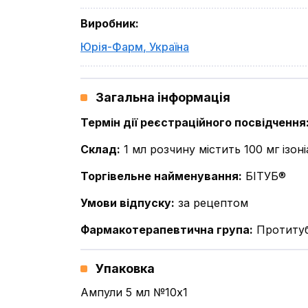
Виробник
:
Юрія-Фарм
,
Україна
Загальна інформація
Термін дії реєстраційного посвідчення
Склад
:
1 мл розчину містить 100 мг ізон
Торгівельне найменування
:
БІТУБ®
Умови відпуску
:
за рецептом
Фармакотерапевтична група
:
Протитуб
Упаковка
Ампули 5 мл №10x1