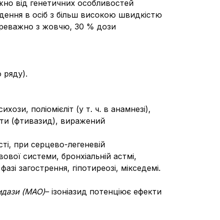
ежно від генетичних особливостей
дення в осіб з більш високою швидкістю
переважно з жовчю, 30 % дози
 ряду).
ози, поліомієліт (у т. ч. в анамнезі),
оти (фтивазид), виражений
сті, при серцево-легеневій
рвової системи, бронхіальній астмі,
 фазі загострення, гіпотиреозі, мікседемі.
сидази (МАО)
– ізоніазид потенціює ефекти