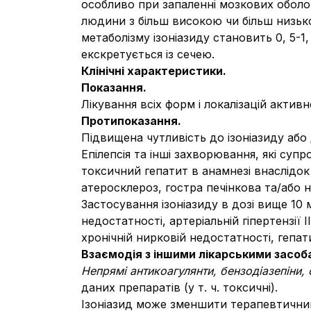
особливо при запаленні мозкових оболон
людини з більш високою чи більш низьк
метаболізму ізоніазиду становить 0, 5-
екскретується із сечею.
Клінічні характеристики.
Показання.
Лікування всіх форм і локалізацій активн
Протипоказання.
Підвищена чутливість до ізоніазиду аб
Епілепсія та інші захворювання, які супр
токсичний гепатит в анамнезі внаслідок
атеросклероз, гостра печінкова та/або 
Застосування ізоніазиду в дозі вище 10 
недостатності, артеріальній гіпертензії І
хронічній нирковій недостатності, гепатит
Взаємодія з іншими лікарськими засоба
Непрямі антикоагулянти, бензодіазепіни, 
даних препаратів (у т. ч. токсичні).
Ізоніазид може зменшити терапевтични