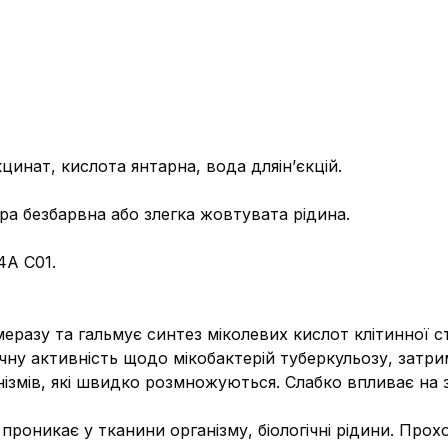
кцинат, кислота янтарна, вода дляін’єкцій.
ра безбарвна або злегка жовтувата рідина.
4A C01.
еразу та гальмує синтез міколевих кислот клітинної ст
ну активність щодо мікобактерій туберкульозу, затриму
змів, які швидко розмножуються. Слабко впливає на з
оникає у тканини організму, біологічні рідини. Прох