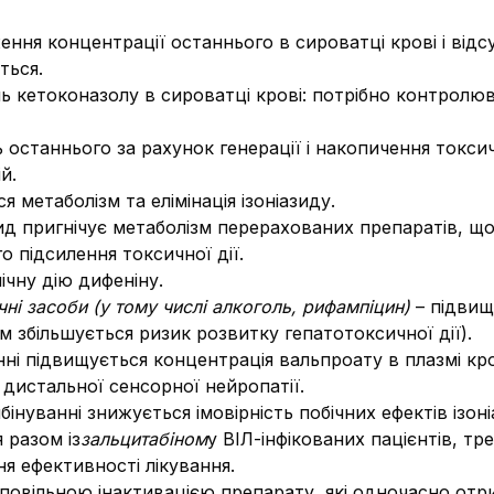
ння концентрації останнього в сироватці крові і відс
ться.
 кетоконазолу в сироватці крові: потрібно контролюв
 останнього за рахунок генерації і накопичення токсич
й.
я метаболізм та елімінація ізоніазиду.
зид пригнічує метаболізм перерахованих препаратів, щ
о підсилення токсичної дії.
ічну дію дифеніну.
ні засоби (у тому числі алкоголь, рифампіцин)
– підвищ
м збільшується ризик розвитку гепатотоксичної дії).
ні підвищується концентрація вальпроату в плазмі кро
 дистальної сенсорної нейропатії.
бінуванні знижується імовірність побічних ефектів ізоні
 разом із
зальцитабіном
у ВІЛ-інфікованих пацієнтів, 
ня ефективності лікування.
з повільною інактивацією препарату, які одночасно от