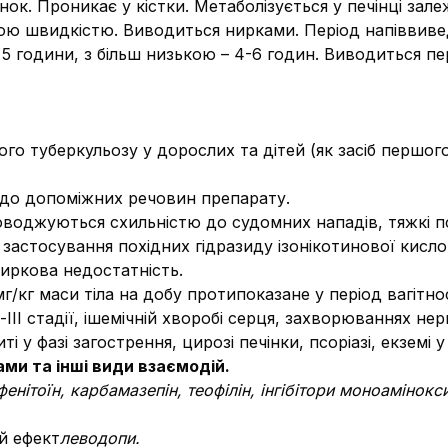
ок. Проникає у кістки. Метаболізується у печінці зал
ою швидкістю. Виводиться нирками. Період напіввиве
1, 5 години, з більш низькою – 4-6 годин. Виводиться 
ого туберкульозу у дорослих та дітей (як засіб першого
о до допоміжних речовин препарату.
оводжуються схильністю до судомних нападів, тяжкі псих
 застосування похідних гідразиду ізонікотинової кисл
ниркова недостатність.
мг/кг маси тіла на добу протипоказане у період вагітно
І-ІІІ стадії, ішемічній хворобі серця, захворюваннях не
і у фазі загострення, цирозі печінки, псоріазі, екземі у
ми та інші види взаємодій.
фенітоїн, карбамазепін, теофілін, інгібітори моноамінок
й ефект
леводопи.