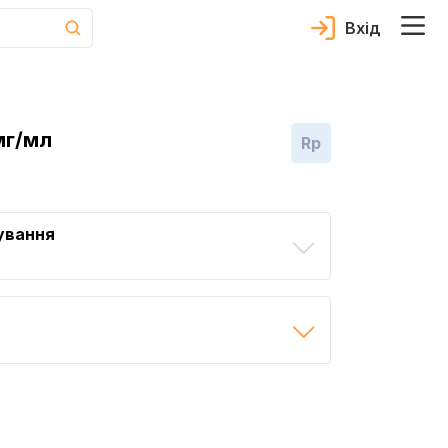
Вхід
мг/мл
Rp
ування