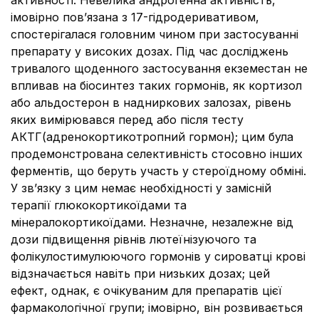
активності. Невелика aндрогенна активність,
імовірно пов’язана з 17-гідродеривативом,
спостерігалася головним чином при застосуванні
препарату у високих дозах. Під час досліджень
тривалого щоденного застосування екземестан не
впливав на біосинтез таких гормонів, як кортизол
або альдостерон в надниркових залозах, рівень
яких вимірювався перед або після тесту
АКТГ(адренокортикотропний гормон); цим була
продемонстрована селективність стосовно інших
ферментів, що беруть участь у стероїдному обміні.
У зв’язку з цим немає необхідності у замісній
терапії глюкокортикоїдами та
мінералокортикоїдами. Незначне, незалежне від
дози підвищення рівнів лютеїнізуючого та
фолікулостимулюючого гормонів у сироватці крові
відзначається навіть при низьких дозах; цей
ефект, однак, є очікуваним для препаратів цієї
фармакологічної групи; імовірно, він розвивається