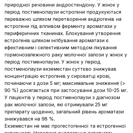
природної речовини андростендіону. У жінок у
період постменопаузи естрогени продукуються
переважно шляхом перетворення андрогенів на
естрогени під впливом ферменту ароматази у
периферичних тканинах. Блокування утворення
естрогенів шляхом інгібування ароматази є
ефективним і селективним методом лікування
гормонозалежного раку молочної залози у жінок у
період постменопаузи. У жінок у період
постменопаузи екземестан суттєво знижував
концентрацію естрогенів у сироватці крові,
починаючи з дози 5 мг; максимальне зниження (>
90 %) досягається при застосуванні дози 10–25 мг.
У пацієнтів у період постменопаузи з діагнозом
рак молочної залози, які отримували 25 мг
препарату щоденно, загальний рівень ароматази
знижувався на 98 %.
Екземестан не має прогестогенної та естрогенної