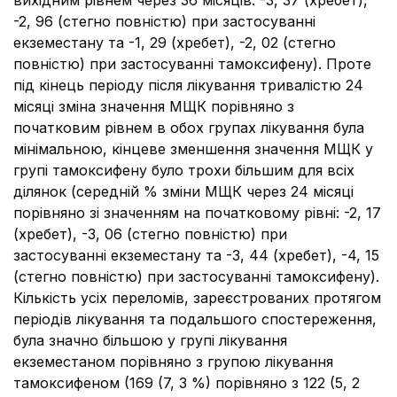
вихідним рівнем через 36 місяців: -3, 37 (хребет),
-2, 96 (стегно повністю) при застосуванні
екземестану та -1, 29 (хребет), -2, 02 (стегно
повністю) при застосуванні тамоксифену). Проте
під кінець періоду після лікування тривалістю 24
місяці зміна значення МЩК порівняно з
початковим рівнем в обох групах лікування була
мінімальною, кінцеве зменшення значення МЩК у
групі тамоксифену було трохи більшим для всіх
ділянок (середній % зміни МЩК через 24 місяці
порівняно зі значенням на початковому рівні: -2, 17
(хребет), -3, 06 (стегно повністю) при
застосуванні екземестану та -3, 44 (хребет), -4, 15
(стегно повністю) при застосуванні тамоксифену).
Кількість усіх переломів, зареєстрованих протягом
періодів лікування та подальшого спостереження,
була значно більшою у групі лікування
екземестаном порівняно з групою лікування
тамоксифеном (169 (7, 3 %) порівняно з 122 (5, 2