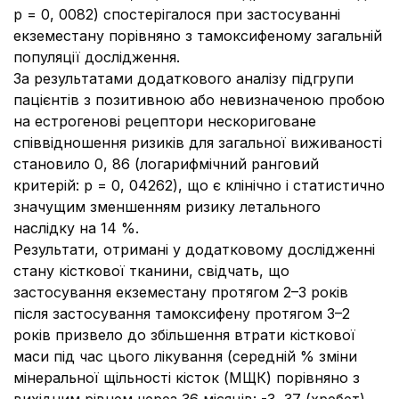
p = 0, 0082) спостерігалося при застосуванні
екземестану порівняно з тамоксифеном
у загальній
популяції дослідження.
За результатами додаткового аналізу підгрупи
пацієнтів з позитивною або невизначеною пробою
на естрогенові рецептори нескориговане
співвідношення ризиків для загальної виживаності
становило 0, 86 (логарифмічний ранговий
критерій: p = 0, 04262), що є клінічно і статистично
значущим зменшенням ризику летального
наслідку на 14 %.
Результати, отримані у додатковому дослідженні
стану кісткової тканини, свідчать, що
застосування екземестану протягом 2–3 років
після застосування тамоксифену протягом 3–2
років призвело до збільшення втрати кісткової
маси під час цього лікування (середній % зміни
мінеральної щільності кісток (МЩК) порівняно з