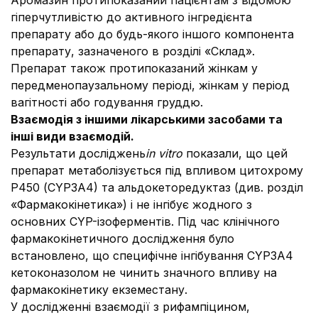
Аромазин протипоказаний пацієнтам з відомою
гіперчутливістю до активного інгредієнта
препарату або до будь-якого іншого компонента
препарату, зазначеного в розділі «Склад».
Препарат також протипоказаний жінкам у
передменопаузальному періоді, жінкам у період
вагітності або годування груддю.
Взаємодія з іншими лікарськими засобами та
інші види взаємодій.
Результати досліджень
in vitro
показали, що цей
препарат метаболізується під впливом цитохрому
Р450 (CYP3А4) та альдокеторедуктаз (див. розділ
«Фармакокінетика») і не інгібує жодного з
основних CYP-ізоферментів. Під час клінічного
фармакокінетичного дослідження було
встановлено, що специфічне інгібування CYP3А4
кетоконазолом не чинить значного впливу на
фармакокінетику екземестану.
У дослідженні взаємодії з рифампіцином,