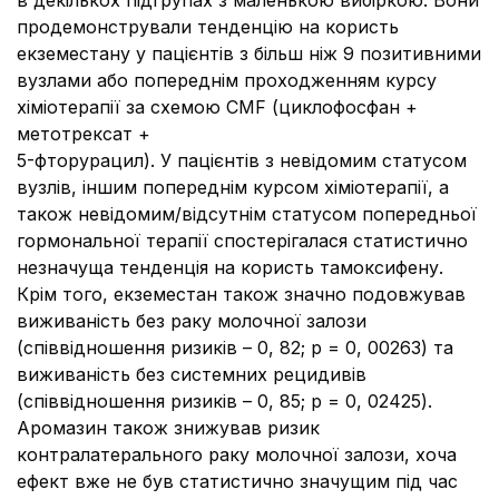
в декількох підгрупах з маленькою вибіркою. Вони
продемонстрували тенденцію на користь
екземестану у пацієнтів з більш ніж 9 позитивними
вузлами або попереднім проходженням курсу
хіміотерапії за схемою CMF (циклофосфан +
метотрексат +
5-фторурацил). У пацієнтів з невідомим статусом
вузлів, іншим попереднім курсом хіміотерапії, а
також невідомим/відсутнім статусом попередньої
гормональної терапії спостерігалася статистично
незначуща тенденція на користь тамоксифену.
Крім того, екземестан також значно подовжував
виживаність без раку молочної залози
(співвідношення ризиків – 0, 82; p = 0, 00263) та
виживаність без системних рецидивів
(співвідношення ризиків – 0, 85; p = 0, 02425).
Аромазин також знижував ризик
контралатерального раку молочної залози, хоча
ефект вже не був статистично значущим під час