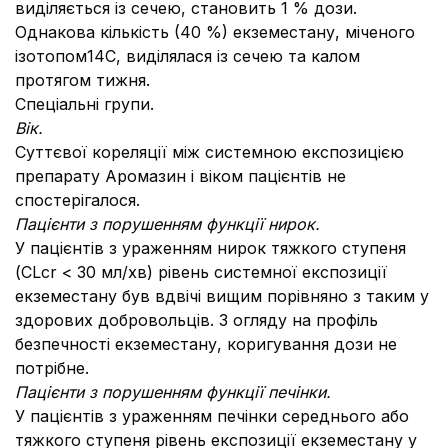
виділяється із сечею, становить 1 % дози.
Однакова кількість (40 %) екземестану, міченого
ізотопом14C, виділялася із сечею та калом
протягом тижня.
Спеціальні групи.
Вік
.
Суттєвої кореляції між системною експозицією
препарату Аромазин і віком пацієнтів не
спостерігалося.
Пацієнти з порушенням функції нирок.
У пацієнтів з ураженням нирок тяжкого ступеня
(CLсr < 30 мл/хв) рівень системної експозиції
екземестану був вдвічі вищим порівняно з таким у
здорових добровольців. З огляду на профіль
безпечності екземестану, коригування дози не
потрібне.
Пацієнти з порушенням функції печінки.
У пацієнтів з ураженням печінки середнього або
тяжкого ступеня рівень експозиції екземестану у