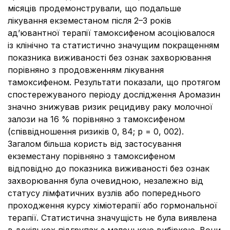
місяців продемонстрували, що подальше
лікування екземестаном після 2–3 років
ад’ювантної терапії тамоксифеном асоціювалося
із клінічно та статистично значущим покращенням
показника виживаності без ознак захворювання
порівняно з продовженням лікування
тамоксифеном. Результати показали, що протягом
спостережуваного періоду дослідження Аромазин
значно знижував ризик рецидиву раку молочної
залози на 16 % порівняно з тамоксифеном
(співвідношення ризиків 0, 84; p = 0, 002).
Загалом більша користь від застосування
екземестану порівняно з тамоксифеном
відповідно до показника виживаності без ознак
захворювання була очевидною, незалежно від
статусу лімфатичних вузлів або попереднього
проходження курсу хіміотерапії або гормональної
терапії. Статистична значущість не була виявлена