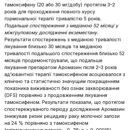
тамоксифену (20 або 30 мг/добу) протягом 3–2
років для проходження повного курсу
гормональної терапії тривалістю 5 років.
Подальше спостереження з медіаною 52 місяці у
міжгруповому дослідженні екземестану.
Результати спостережень з медіаною тривалості
лікування близько 30 місяців та медіаною
тривалості подальшого спостереження близько 52
місяців продемонстрували, що подальше
лікування препаратом Аромазин після 2–3 років
ад’ювантної терапії тамоксифеном асоціювалося з
клінічно та статистично значущим покращенням
показника виживаності без ознак захворювання
(DFS) порівняно з продовженням лікування
тамоксифеном. Результати показали, що протягом
спостережуваного періоду дослідження Аромазин
знижував ризик рецидиву раку молочної залози
на 24 % порівняно з тамоксифеном