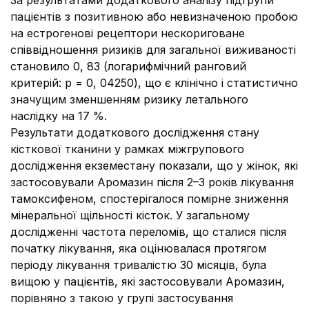
За результатами додаткового аналізу підгрупи
пацієнтів з позитивною або невизначеною пробою
на естрогенові рецептори нескориговане
співвідношення ризиків для загальної виживаності
становило 0, 83 (логарифмічний ранговий
критерій: p = 0, 04250), що є клінічно і статистично
значущим зменшенням ризику летального
наслідку на 17 %.
Результати додаткового дослідження стану
кісткової тканини у рамках міжгрупового
дослідження екземестану показали, що у жінок, які
застосовували Аромазин після 2–3 років лікування
тамоксифеном, спостерігалося помірне зниження
мінеральної щільності кісток. У загальному
дослідженні частота переломів, що сталися після
початку лікування, яка оцінювалася протягом
періоду лікування тривалістю 30 місяців, була
вищою у пацієнтів, які застосовували Аромазин,
порівняно з такою у групі застосування