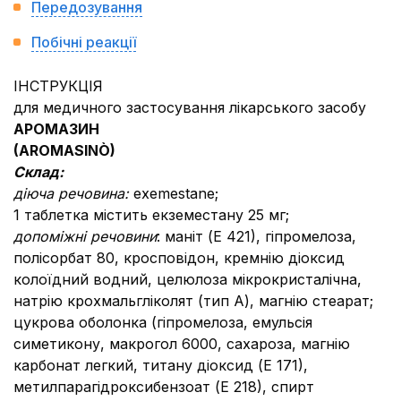
Передозування
Побічні реакції
ІНСТРУКЦІЯ
для медичного застосування лікарського засобу
АРОМАЗИН
(AROMASIN
Ò
)
Склад:
діюча речовина:
exemestane;
1 таблетка містить екземестану 25 мг;
допоміжні речовини
: маніт (Е 421), гіпромелоза,
полісорбат 80, кросповідон, кремнію діоксид
колоїдний водний, целюлоза мікрокристалічна,
натрію крохмальгліколят (тип А), магнію стеарат;
цукрова оболонка (гіпромелоза, емульсія
симетикону, макрогол 6000, сахароза, магнію
карбонат легкий, титану діоксид (Е 171),
метилпарагідроксибензоат (Е 218), спирт