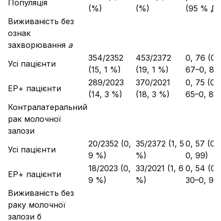
Популяція
(%)
(%)
(95 % ДІ
Виживаність без
ознак
захворювання
a
354/2352
453/2372
0, 76 (0,
Усі пацієнти
(15, 1 %)
(19, 1 %)
67–0, 88
289/2023
370/2021
0, 75 (0,
ЕР+ пацієнти
(14, 3 %)
(18, 3 %)
65–0, 88
Контралатеральний
рак молочної
залози
20/2352 (0,
35/2372 (1, 5
0, 57 (0,
Усі пацієнти
9 %)
%)
0, 99)
18/2023 (0,
33/2021 (1, 6
0, 54 (0,
ЕР+ пацієнти
9 %)
%)
30–0, 95)
Виживаність без
раку молочної
залози б