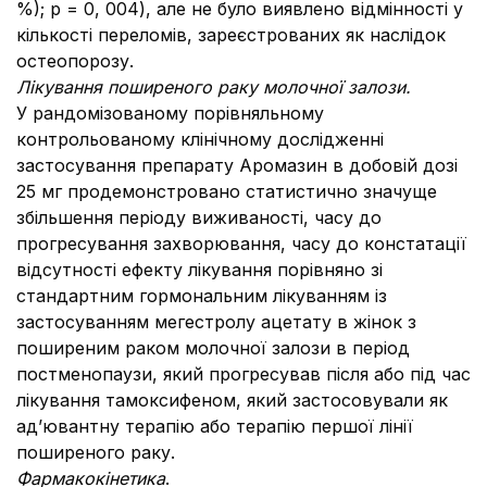
%); p = 0, 004), але не було виявлено відмінності у
кількості переломів, зареєстрованих як наслідок
остеопорозу.
Лікування поширеного раку молочної залози.
У рандомізованому порівняльному
контрольованому клінічному дослідженні
застосування препарату Аромазин в добовій дозі
25 мг продемонстровано статистично значуще
збільшення періоду виживаності, часу до
прогресування захворювання, часу до констатації
відсутності ефекту лікування порівняно зі
стандартним гормональним лікуванням із
застосуванням мегестролу ацетату в жінок з
поширеним раком молочної залози в період
постменопаузи, який прогресував після або під час
лікування тамоксифеном, який застосовували як
ад’ювантну терапію або терапію першої лінії
поширеного раку.
Фармакокінетика
.