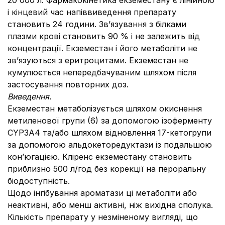
20 000 л. Фармакокінетика екземестану є лінійною
і кінцевий час напіввиведення препарату
становить 24 години. Зв’язування з білками
плазми крові становить 90 % і не залежить від
концентрації. Екземестан і його метаболіти не
зв’язуються з еритроцитами. Екземестан не
кумулюється непередбачуваним шляхом після
застосування повторних доз.
Виведення.
Екземестан метаболізується шляхом окиснення
метиленової групи (6) за допомогою ізоферменту
CYP3А4 та/або шляхом відновлення 17-кетогрупи
за допомогою альдокеторедуктази із подальшою
кон’югацією. Кліренс екземестану становить
приблизно 500 л/год без корекції на пероральну
біодоступність.
Щодо інгібування ароматази ці метаболіти або
неактивні, або менш активні, ніж вихідна сполука.
Кількість препарату у незміненому вигляді, що