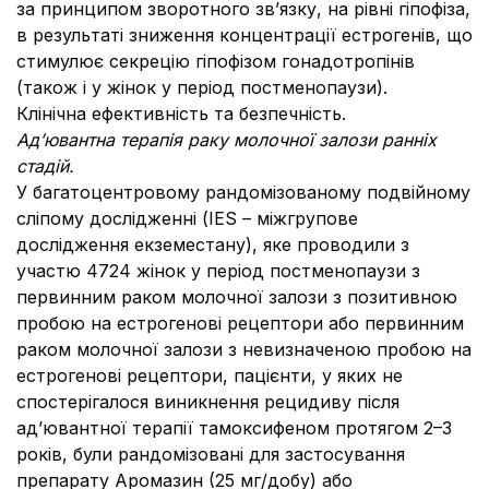
за принципом зворотного зв’язку, на рівні гіпофіза,
в результаті зниження концентрації естрогенів, що
стимулює секрецію гіпофізом гонадотропінів
(також і у жінок у період постменопаузи).
Клінічна ефективність та безпечність.
Ад’ювантна терапія раку молочної залози ранніх
стадій.
У багатоцентровому рандомізованому подвійному
сліпому дослідженні (IES – міжгрупове
дослідження екземестану), яке проводили з
участю 4724 жінок у період постменопаузи з
первинним раком молочної залози з позитивною
пробою на естрогенові рецептори або первинним
раком молочної залози з невизначеною пробою на
естрогенові рецептори, пацієнти, у яких не
спостерігалося виникнення рецидиву після
ад’ювантної терапії тамоксифеном протягом 2–3
років, були рандомізовані для застосування
препарату Аромазин (25 мг/добу) або