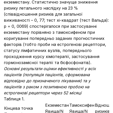
екземестану. Статистично значуще зниження
ризику летального наслідку на 23 %
(співвідношення ризиків для загальної
виживаності – 0, 77; тест хі-квадрат (тест Вальда):
p = 0, 0069) спостерігалося при застосуванні
екземестану порівняно з тамоксифеном при
коригуванні попередньо заданих прогностичних
факторів (тобто проби на естрогенові рецептори,
статусу лімфатичних вузлів, попереднього
проходження курсу хіміотерапії, застосування
гормонозамісної терапії та бісфосфонатів).
Основні результати оцінки ефективності у всіх
пацієнтів (популяція пацієнтів, сформована
відповідно до призначеного лікування) та у
пацієнтів з раком з позитивною пробою на
естрогенові рецептори через 52 місяці
Таблиця 1.
Екземестан
Тамоксифен
Відноше
Кінцева точка
Явища/N
Явища/N
ризиків