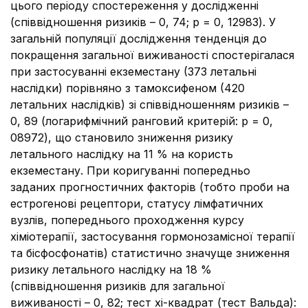
цього періоду спостереження у дослідженні
(співвідношення ризиків – 0, 74; p = 0, 12983). У
загальній популяції дослідження тенденція до
покращення загальної виживаності спостерігалася
при застосуванні екземестану (373 летальні
наслідки) порівняно з тамоксифеном (420
летальних наслідків) зі співвідношенням ризиків –
0, 89 (логарифмічний ранговий критерій: p = 0,
08972), що становило зниження ризику
летального наслідку на 11 % на користь
екземестану. При коригуванні попередньо
заданих прогностичних факторів (тобто проби на
естрогенові рецептори, статусу лімфатичних
вузлів, попереднього проходження курсу
хіміотерапії, застосування гормонозамісної терапії
та бісфосфонатів) статистично значуще зниження
ризику летального наслідку на 18 %
(співвідношення ризиків для загальної
виживаності – 0, 82; тест хі-квадрат (тест Вальда):