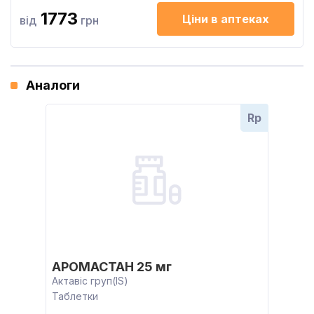
1773
Ціни в аптеках
від
грн
Аналоги
Rp
АРОМАСТАН 25 мг
Актавіс груп(IS)
Таблетки