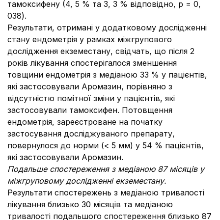
тамоксифену (4, 5 % та 3, 3 % відповідно, p = 0,
038).
Результати, отримані у додатковому дослідженні
стану ендометрія у рамках міжгрупового
дослідження екземестану, свідчать, що після 2
років лікування спостерігалося зменшення
товщини ендометрія з медіаною 33 % у пацієнтів,
які застосовували Аромазин, порівняно з
відсутністю помітної зміни у пацієнтів, які
застосовували тамоксифен. Потовщення
ендометрія, зареєстроване на початку
застосування досліджуваного препарату,
повернулося до норми (< 5 мм) у 54 % пацієнтів,
які застосовували Аромазин.
Подальше спостереження з медіаною 87 місяців у
міжгруповому дослідженні екземестану.
Результати спостережень з медіаною тривалості
лікування близько 30 місяців та медіаною
тривалості подальшого спостереження близько 87