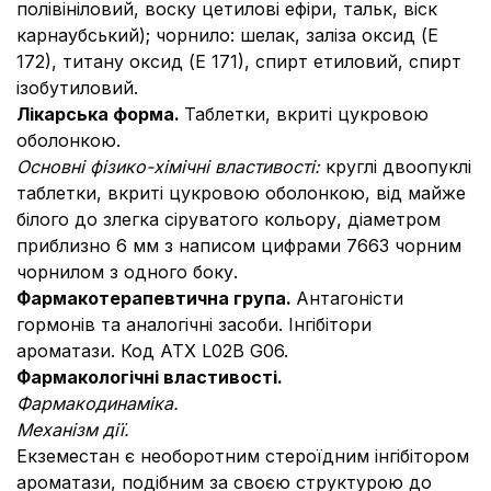
полівініловий, воску цетилові ефіри, тальк, віск
карнаубський); чорнило: шелак, заліза оксид (Е
172), титану оксид (Е 171), спирт етиловий, спирт
ізобутиловий.
Лікарська форма.
Таблетки, вкриті цукровою
оболонкою.
Основні фізико-хімічні властивості:
круглі двоопуклі
таблетки, вкриті цукровою оболонкою, від майже
білого до злегка сіруватого кольору, діаметром
приблизно 6 мм з написом цифрами 7663 чорним
чорнилом з одного боку.
Фармакотерапевтична група.
Антагоністи
гормонів та аналогічні засоби. Інгібітори
ароматази. Код АТХ L02B G06.
Фармакологічні властивості.
Фармакодинаміка.
Механізм дії.
Екземестан є необоротним стероїдним інгібітором
ароматази, подібним за своєю структурою до