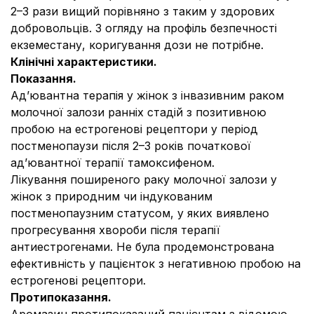
2–3 рази вищий порівняно з таким у здорових
добровольців. З огляду на профіль безпечності
екземестану, коригування дози не потрібне.
Клінічні характеристики.
Показання.
Ад’ювантна терапія у жінок з інвазивним раком
молочної залози ранніх стадій з позитивною
пробою на естрогенові рецептори у період
постменопаузи після 2–3 років початкової
ад’ювантної терапії тамоксифеном.
Лікування поширеного раку молочної залози у
жінок з природним чи індукованим
постменопаузним статусом, у яких виявлено
прогресування хвороби після терапії
антиестрогенами. Не була продемонстрована
ефективність у пацієнток з негативною пробою на
естрогенові рецептори.
Протипоказання.