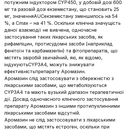
потужним індуктором CYP450, у добовій дозі 600
мг та разовій дозі екземестану, що становить 25
мг, значенняAUCекземестану зменшилось на 54
%, а Сmax – на 41 %. Оскільки клінічна значущість
даної взаємодії не вивчена, одночасне
застосування таких лікарських засобів, як
рифампіцин, протисудомні засоби (наприклад
фенітоїн та карбамазепін) та фітопрепаратів, що
містять звіробій звичайний, які, як відомо,
індукуютьCYP3А4, можуть знижувати
ефективністьпрепарату Аромазин.
Аромазин слід застосовувати з обережністю з
лікарськими засобами, що метаболізуються
CYP3A4 та мають вузький діапазон терапевтичної
дії. Досвід одночасного клінічного застосування
препарату Аромазин з іншими протипухлинними
лікарськими засобами відсутній.
Aромазин не слід застосовувати з лікарськими
засобами, що містять естроген, оскільки при