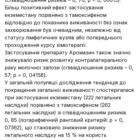
(співвідношення ризиків – 0, 76; p = 0, 00015).
Більш позитивний ефект застосування
екземестану порівняно з тамоксифеном
відповідно до показника виживаності без ознак
захворювання був очевидним, незалежно від
статусу лімфатичних вузлів або попереднього
проходження курсу хіміотерапії.
Застосування препарату Аромазин також значно
знижувало ризик розвитку контралатерального
раку молочної залози (співвідношення ризиків – 0,
57; p = 0, 04158).
У загальній популяції дослідження тенденція до
покращення загальної виживаності спостерігалася
при застосуванні екземестану (222 летальних
наслідки) порівняно з тамоксифеном (262
летальних наслідки) зі співвідношенням ризиків
0, 85 (логарифмічний ранговий критерій: p = 0,
07362), що становило зниження ризику
летального наслідку на 15 % на користь