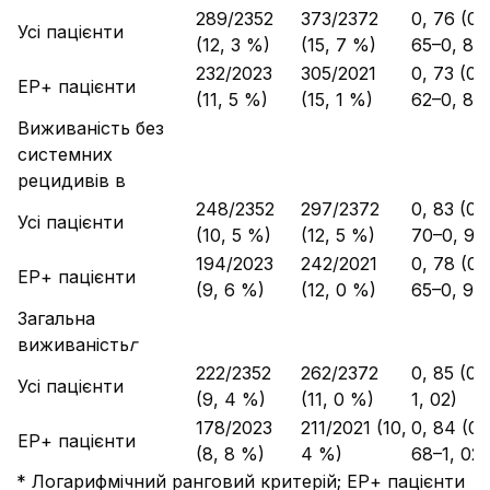
289/2352
373/2372
0, 76 (0,
Усі пацієнти
(12, 3 %)
(15, 7 %)
65–0, 89
232/2023
305/2021
0, 73 (0,
ЕР+ пацієнти
(11, 5 %)
(15, 1 %)
62–0, 87
Виживаність без
системних
рецидивів в
248/2352
297/2372
0, 83 (0,
Усі пацієнти
(10, 5 %)
(12, 5 %)
70–0, 98
194/2023
242/2021
0, 78 (0,
ЕР+ пацієнти
(9, 6 %)
(12, 0 %)
65–0, 95)
Загальна
виживаність
г
222/2352
262/2372
0, 85 (0,
Усі пацієнти
(9, 4 %)
(11, 0 %)
1, 02)
178/2023
211/2021 (10,
0, 84 (0,
ЕР+ пацієнти
(8, 8 %)
4 %)
68–1, 02)
* Логарифмічний ранговий критерій; ЕР+ пацієнти