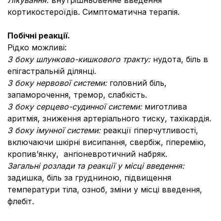
Лікування:
внутрішньовенне введення
кортикостероїдів. Симптоматична терапія.
Побічні реакції.
Рідко можливі:
З боку шлунково-кишкового тракту:
нудота, біль в
епігастральній ділянці.
З боку нервової системи:
головний біль,
запаморочення, тремор, слабкість.
З боку серцево-судинної системи:
миготлива
аритмія, зниження артеріального тиску, тахікардія.
З боку імунної системи:
реакції гіперчутливості,
включаючи шкірні висипання, свербіж, гіперемію,
кропив’янку, ангіоневротичний набряк.
Загальні розлади та реакції у місці введення:
задишка, біль за грудниною, підвищення
температури тіла, озноб, зміни у місці введення,
флебіт.