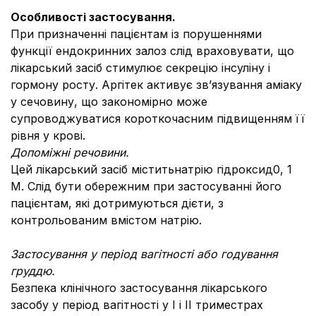
Особливості застосування.
При призначенні пацієнтам із порушеннями
функції ендокринних залоз слід враховувати, що
лікарський засіб стимулює секрецію інсуліну і
гормону росту. Аргітек активує зв’язування аміаку
у сечовину, що закономірно може
супроводжуватися короткочасним підвищенням її
рівня у крові.
Допоміжні речовини.
Цей лікарський засіб міститьнатрію гідроксид0, 1
М. Слід бути обережним при застосуванні його
пацієнтам, які дотримуються дієти, з
контрольованим вмістом натрію.
Застосування у період вагітності або годування
груддю.
Безпека клінічного застосування лікарського
засобу у період вагітності у I і II триместрах