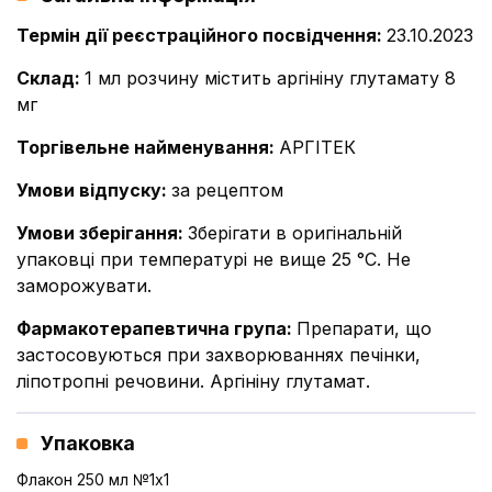
Термін дії реєстраційного посвідчення
:
23.10.2023
Склад
:
1 мл розчину містить аргініну глутамату 8
мг
Торгівельне найменування
:
АРГІТЕК
Умови відпуску
:
за рецептом
Умови зберігання
:
Зберігати в оригінальній
упаковці при температурі не вище 25 °С. Не
заморожувати.
Фармакотерапевтична група
:
Препарати, що
застосовуються при захворюваннях печінки,
ліпотропні речовини. Аргініну глутамат.
Упаковка
Флакон 250 мл №1x1