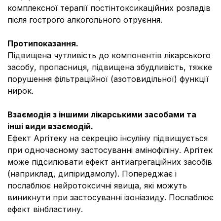
комплексної терапії постінтоксикаційних розладів
після гострого алкогольного отруєння.
Протипоказання.
Підвищена чутливість до компонентів лікарського
засобу, пропасниця, підвищена збудливість, тяжке
порушення фільтраційної (азотовидільної) функції
нирок.
Взаємодія з іншими лікарськими засобами та
інші види взаємодій.
Ефект Аргітеку на секрецію інсуліну підвищується
при одночасному застосуванні амінофіліну. Аргітек
може підсилювати ефект антиагрегаційних засобів
(наприклад, дипіридамолу). Попереджає і
послаблює нейротоксичні явища, які можуть
виникнути при застосуванні ізоніазиду. Послаблює
ефект вінбластину.