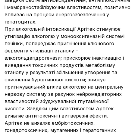
завдяки своїм антиоксидантним, антигіпоксичним
і мембраностабілізуючим властивостям, позитивно
впливає на процеси енергозабезпечення у
гепатоцитах.
При алкогольній інтоксикації Аргітек стимулює
утилізацію алкоголю у монооксигеназній системі
печінки, попереджає пригнічення ключового
ферменту утилізації етанолу –
алкогольдегідрогенази; прискорює інактивацію і
виведення токсичних продуктів метаболізму
етанолу у результаті збільшення утворення та
окиснення бурштинової кислоти; знижує
пригнічувальний вплив алкоголю на центральну
нервову систему за рахунок нейромедіаторних
властивостей збуджувальної глутамінової
кислоти. Завдяки цим властивостям Аргітек
виявляє антитоксичні і витверезні ефекти.
Аргітек не виявляє ембріотоксичних,
гонадотоксичних, мутагенних і тератогенних