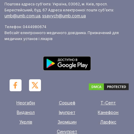
Поштова адреса суб‘єкта: Україна, 03062, м. Київ, просп.
Берестейський, буд. 67
Адреса електронної пошти суб’єкта:
umb@umb.com.ua
ssavych@umb.com.ua
,
Телефон: 0444980674
Вебсайт електронного медичного довідника. Призначений для
медичних установ і лікарів
Неогабін
Сорцеф
Т-Септ
Виданол
Імупрет
Канефрон
Укрлів
Зиоміцин
Ларфікс
Синупрет