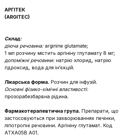
АРГІТЕК
(ARGITEC)
Склад:
діюча речовина:
arginine glutamate;
1 мл розчину містить аргініну глутамату 8 мг;
допоміжні речовини:
натрію хлорид, натрію
гідроксид, вода для ін’єкцій.
Лікарська форма.
Розчин для інфузій.
Основні фізико-хімічні властивості:
прозорабезбарвна рідина.
Фармакотерапевтична група.
Препарати, що
застосовуються при захворюваннях печінки,
ліпотропні речовини. Аргініну глутамат. Код
АТХА05В А01.