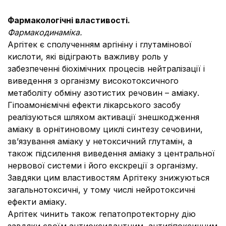
Фармакологічні властивості.
Фармакодинаміка.
Аргітек є сполученням аргініну і глутамінової
кислоти, які відіграють важливу роль у
забезпеченні біохімічних процесів нейтралізації і
виведення з організму високотоксичного
метаболіту обміну азотистих речовин – аміаку.
Гіпоамоніємічні ефекти лікарського засобу
реалізуються шляхом активації знешкодження
аміаку в орнітиновому циклі синтезу сечовини,
зв’язування аміаку у нетоксичний глутамін, а
також підсилення виведення аміаку з центральної
нервової системи і його екскреції з організму.
Завдяки цим властивостям Аргітеку знижуються
загальнотоксичні, у тому числі нейротоксичні
ефекти аміаку.
Аргітек чинить також гепатопротекторну дію