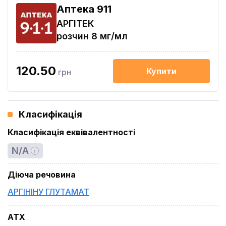
Aптека 911
АРГІТЕК
розчин 8 мг/мл
120.50
Купити
грн
Класифікація
Класифікація еквівалентності
N/A
Діюча речовина
АРГІНІНУ ГЛУТАМАТ
ATX