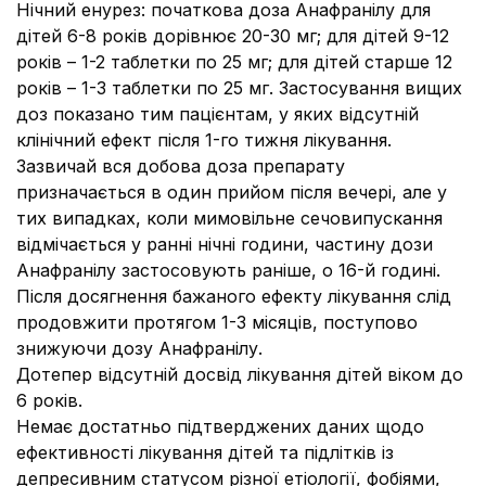
Нічний енурез:
початкова доза Анафранілу для
дітей 6-8 років дорівнює 20-30 мг; для дітей 9-12
років – 1-2 таблетки по 25 мг; для дітей старше 12
років – 1-3 таблетки по 25 мг. Застосування вищих
доз показано тим пацієнтам, у яких відсутній
клінічний ефект після 1-го тижня лікування.
Зазвичай вся добова доза препарату
призначається в один прийом після вечері, але у
тих випадках, коли мимовільне сечовипускання
відмічається у ранні нічні години, частину дози
Анафранілу застосовують раніше, о 16-й годині.
Після досягнення бажаного ефекту лікування слід
продовжити протягом 1-3 місяців, поступово
знижуючи дозу Анафранілу.
Дотепер відсутній досвід лікування дітей віком до
6 років.
Немає достатньо підтверджених даних щодо
ефективності лікування дітей та підлітків із
депресивним статусом різної етіології, фобіями,