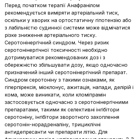
Перед початком терапії Анафранілом
рекомендується виміряти артеріальний тиск,
оскільки у хворих на ортостатичну гіпотензію або
з лабільністю судинної системи може відмічатися
різке зниження артеріального тиску.
Серотонінергічний синдром.
Через ризик
серотонінергічної токсичності необхідно
дотримуватися рекомендованих доз і з
обережністю збільшувати дозу, якщо одночасно
призначений інший серотонінергічний препарат.
Синдром серотоніну з такими ознаками, як
гіперпірексія, міоклонус, ажитація, напади, делірій і
кома, може виникати, коли кломіпрамін
застосовується одночасно з серотонінергічними
препаратами, такими як селективні інгібітори
серотоніну, інгібітори зворотного захоплення
серотонін-норадреналіну, трициклічні
антидепресанти чи препарати літію. Для