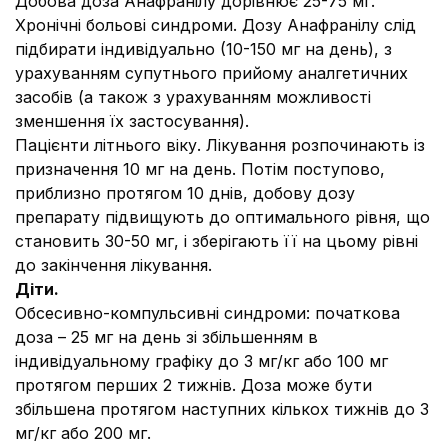
Добова доза Анафранілу дорівнює 25-75 мг.
Хронічні больові синдроми.
Дозу Анафранілу слід
підбирати індивідуально (10-150 мг на день), з
урахуванням супутнього прийому аналгетичних
засобів (а також з урахуванням можливості
зменшення їх застосування).
Пацієнти літнього віку.
Лікування розпочинають із
призначення 10 мг на день. Потім поступово,
приблизно протягом 10 днів, добову дозу
препарату підвищують до оптимального рівня, що
становить 30-50 мг, і зберігають її на цьому рівні
до закінчення лікування.
Діти.
Обсесивно-компульсивні синдроми:
початкова
доза – 25 мг на день зі збільшенням в
індивідуальному графіку до 3 мг/кг або 100 мг
протягом перших 2 тижнів. Доза може бути
збільшена протягом наступних кількох тижнів до 3
мг/кг або 200 мг.