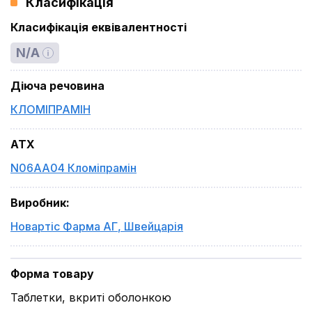
Класифікація
Класифікація еквівалентності
N/A
Діюча речовина
КЛОМІПРАМІН
ATX
N06AA04 Кломіпрамін
Виробник
:
Новартіс Фарма АГ
,
Швейцарія
Форма товару
Таблетки, вкриті оболонкою