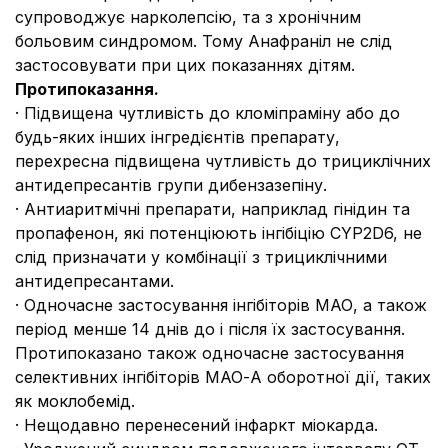
супроводжує нарколепсію, та з хронічним
больовим синдромом. Тому Анафраніл не слід
застосовувати при цих показаннях дітям.
Протипоказання.
·
Підвищена чутливість до кломіпраміну або до
будь-яких інших інгредієнтів препарату,
перехресна підвищена чутливість до трициклічних
антидепресантів групи дибензазепіну.
·
Антиаритмічні препарати, наприклад гінідин та
пропафенон, які потенціюють інгібіцію CYP2D6, не
слід призначати у комбінації з трициклічними
антидепресантами.
·
Одночасне застосування інгібіторів МАО, а також
період менше 14 днів до і після їх застосування.
Протипоказано також одночасне застосування
селективних інгібіторів МАО-А оборотної дії, таких
як моклобемід.
·
Нещодавно перенесений інфаркт міокарда.