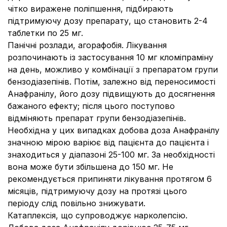
чітко виражене поліпшення, підбирають
підтримуючу дозу препарату, що становить 2-4
таблетки по 25 мг.
Панічні розлади, агорафобія.
Лікування
розпочинають із застосування 10 мг кломіпраміну
на день, можливо у комбінації з препаратом групи
бензодіазепінів. Потім, залежно від переносимості
Анафранілу, його дозу підвищують до досягнення
бажаного ефекту; після цього поступово
відміняють препарат групи бензодіазепінів.
Необхідна у цих випадках добова доза Анафранілу
значною мірою варіює від пацієнта до пацієнта і
знаходиться у діапазоні 25-100 мг. За необхідності
вона може бути збільшена до 150 мг. Не
рекомендується припиняти лікування протягом 6
місяців, підтримуючу дозу на протязі цього
періоду слід повільно знижувати.
Катаплексія, що супроводжує нарколепсію.