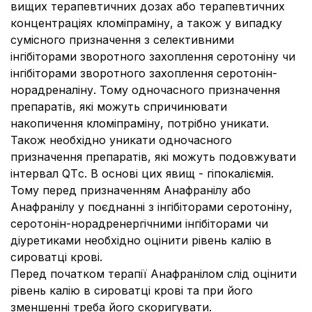
вищих терапевтичних дозах або терапевтичних
концентраціях кломіпраміну, а також у випадку
сумісного призначення з селективними
інгібіторами зворотного захоплення серотоніну чи
інгібіторами зворотного захоплення серотонін-
норадреналіну. Тому одночасного призначення
препаратів, які можуть спричинювати
накопичення кломіпраміну, потрібно уникати.
Також необхідно уникати одночасного
призначення препаратів, які можуть подовжувати
інтервал QTс. В основі цих явищ - гіпокаліємія.
Тому перед призначенням Анафранілу або
Анафранілу у поєднанні з інгібіторами серотоніну,
серотонін-норадренергічними інгібіторами чи
діуретиками необхідно оцінити рівень калію в
сироватці крові.
Перед початком терапії Анафранілом слід оцінити
рівень калію в сироватці крові та при його
зменшенні треба його скоригувати.