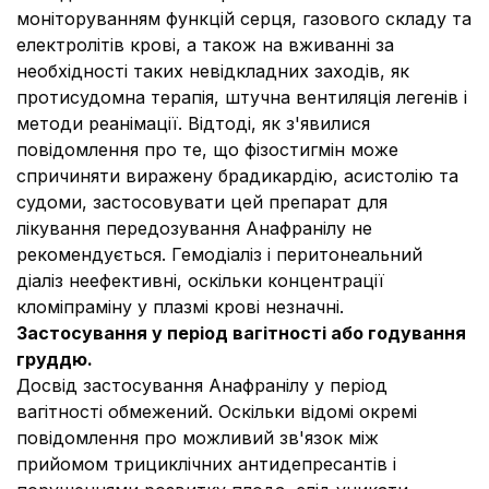
моніторуванням функцій серця, газового складу та
електролітів крові, а також на вживанні за
необхідності таких невідкладних заходів, як
протисудомна терапія, штучна вентиляція легенів і
методи реанімації. Відтоді, як з'явилися
повідомлення про те, що фізостигмін може
спричиняти виражену брадикардію, асистолію та
судоми, застосовувати цей препарат для
лікування передозування Анафранілу не
рекомендується. Гемодіаліз і перитонеальний
діаліз неефективні, оскільки концентрації
кломіпраміну у плазмі крові незначні.
Застосування у період вагітності або годування
груддю.
Досвід застосування Анафранілу у період
вагітності обмежений. Оскільки відомі окремі
повідомлення про можливий зв'язок між
прийомом трициклічних антидепресантів і