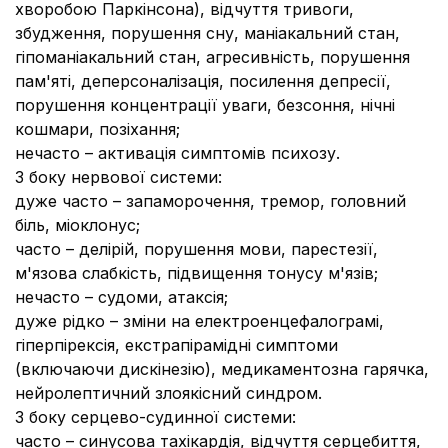
хворобою Паркінсона), відчуття тривоги,
збудження, порушення сну, маніакальний стан,
гіпоманіакальний стан, агресивність, порушення
пам'яті, деперсоналізація, посилення депресії,
порушення концентрації уваги, безсоння, нічні
кошмари, позіхання;
нечасто – активація симптомів психозу.
З боку нервової системи
:
дуже часто – запаморочення, тремор, головний
біль, міоклонус;
часто – делірій, порушення мови, парестезії,
м'язова слабкість, підвищення тонусу м'язів;
нечасто – судоми, атаксія;
дуже рідко – зміни на електроенцефалограмі,
гіперпірексія, екстрапірамідні симптоми
(включаючи дискінезію), медикаментозна гарячка,
нейролептичний злоякісний синдром.
З боку серцево-судинної системи
:
часто – синусова тахікардія, відчуття серцебиття,