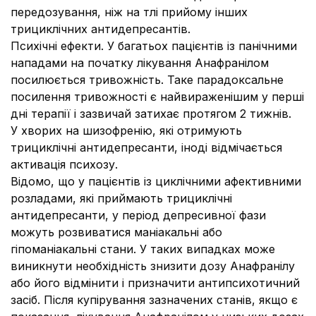
передозування, ніж на тлі прийому інших
трициклічних антидепресантів.
Психічні ефекти.
У багатьох пацієнтів із панічними
нападами на початку лікування Анафранілом
посилюється тривожність. Таке парадоксальне
посилення тривожності є найвираженішим у перші
дні терапії і зазвичай затихає протягом 2 тижнів.
У хворих на шизофренію, які отримують
трициклічні антидепресанти, іноді відмічається
активація психозу.
Відомо, що у пацієнтів із циклічними афективними
розладами, які приймають трициклічні
антидепресанти, у період депресивної фази
можуть розвиватися маніакальні або
гіпоманіакальні стани. У таких випадках може
виникнути необхідність знизити дозу Анафранілу
або його відмінити і призначити антипсихотичний
засіб. Після купірування зазначених станів, якщо є