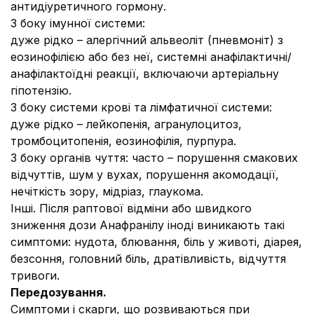
антидіуретичного гормону.
З боку імунної системи
:
дуже рідко – алергічний альвеоліт (пневмоніт) з
еозинофілією або без неї, системні анафілактичні/
анафілактоїдні реакції, включаючи артеріальну
гіпотензію.
З боку системи крові та лімфатичної системи
:
дуже рідко – лейкопенія, агранулоцитоз,
тромбоцитопенія, еозинофілія, пурпура.
З боку органів чуття:
часто – порушення смакових
відчуттів, шум у вухах, порушення акомодації,
нечіткість зору, мідріаз, глаукома.
Інші.
Після раптової відміни або швидкого
зниження дози Анафранілу іноді виникають такі
симптоми: нудота, блювання, біль у животі, діарея,
безсоння, головний біль, дратівливість, відчуття
тривоги.
Передозування.
Симптоми і скарги, що розвиваються при