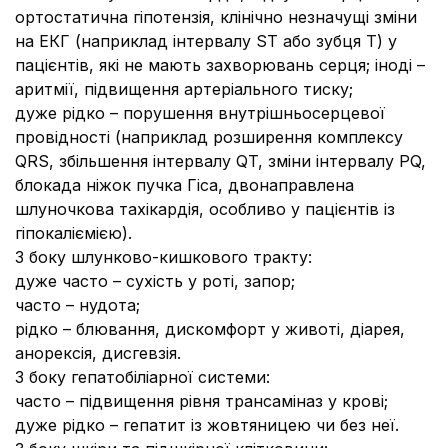
ортостатична гіпотензія, клінічно незначущі зміни
на ЕКГ (наприклад інтервалу ST або зубця Т) у
пацієнтів, які не мають захворювань серця; іноді –
аритмії, підвищення артеріального тиску;
дуже рідко – порушення внутрішньосерцевої
провідності (наприклад розширення комплексу
QRS, збільшення інтервалу QT, зміни інтервалу PQ,
блокада ніжок пучка Гіса, двонаправлена
шлуночкова тахікардія, особливо у пацієнтів із
гіпокаліємією).
З боку шлунково-кишкового тракту
:
дуже часто – сухість у роті, запор;
часто – нудота;
рідко – блювання, дискомфорт у животі, діарея,
анорексія, дисгевзія.
З боку гепатобіліарної системи
:
часто – підвищення рівня трансаміназ у крові;
дуже рідко – гепатит із жовтяницею чи без неї.