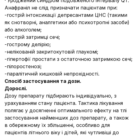
·
Уроджений синдром подовженого інтервалу QT.
Анафраніл не слід призначати пацієнтам при:
-
гострій інтоксикації депресантами ЦНС (такими
як снотворні, аналгетики або психотропні засоби)
або алкоголем;
-
гострій затримці сечі;
-
гострому делірію;
-
нелікованій закритокутовій глаукомі;
-
гіпертофії простати з остаточною затримкою сечі;
-
пілоростенозі;
-
паралітичній кишковій непрохідності.
Спосіб застосування та дози.
Дорослі.
Дозу препарату підбирають індивідуально, з
урахуванням стану пацієнта. Тактика лікування
полягає у досягненні оптимального ефекту на тлі
застосування найменших доз препарату, а також
в обережному їх збільшенні, особливо для
пацієнтів літнього віку і дітей, які чутливіші до