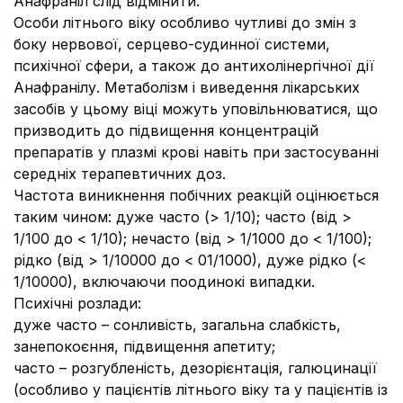
Анафраніл слід відмінити.
Особи літнього віку особливо чутливі до змін з
боку нервової, серцево-судинної системи,
психічної сфери, а також до антихолінергічної дії
Анафранілу. Метаболізм і виведення лікарських
засобів у цьому віці можуть уповільнюватися, що
призводить до підвищення концентрацій
препаратів у плазмі крові навіть при застосуванні
середніх терапевтичних доз.
Частота виникнення побічних реакцій оцінюється
таким чином: дуже часто (
>
1/10); часто (від
>
1/100 до < 1/10); нечасто (від
>
1/1000 до < 1/100);
рідко (від
>
1/10000 до < 01/1000), дуже рідко (<
1/10000), включаючи поодинокі випадки.
Психічні розлади
:
дуже часто – сонливість, загальна слабкість,
занепокоєння, підвищення апетиту;
часто – розгубленість, дезорієнтація, галюцинації
(особливо у пацієнтів літнього віку та у пацієнтів із