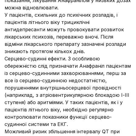
показання, лікування Анафранілом у низьких дозах
можна відновлювати.
У пацієнтів, схильних до психічних розладів, і
пацієнтів літнього віку трициклічні
антидепресанти можуть провокувати розвиток
лікарських психозів, переважно вночі. Після
відміни лікарського препарату зазначені розлади
зникають протягом кількох днів.
Серцево-судинні ефекти.
З особливою
обережністю слід призначати Анафраніл пацієнтам
із серцево-судинними захворюваннями, перш за
все із серцево-судинною недостатністю,
порушеннями внутрішньосерцевої провідності
(наприклад, з атріовентрикулярною блокадою І-ІІІ
ступеня) або аритміями. У таких пацієнтів, як і у
пацієнтів літнього віку, необхідно регулярно
контролювати показники функції серцево-
судинної системи та ЕКГ.
Можливий ризик збільшення інтервалу QT при