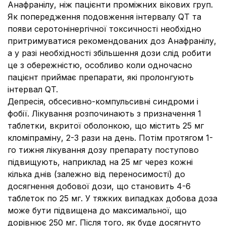
Анафранілу, ніж пацієнти проміжних вікових груп.
Як попередження подовження інтервалу QT та
появи серотонінергічної токсичності необхідно
притримуватися рекомендованих доз Анафранілу,
а у разі необхідності збільшення дози слід робити
це з обережністю, особливо коли одночасно
пацієнт приймає препарати, які пролонгують
інтервал QT.
Депресія, обсесивно-компульсивні синдроми і
фобії.
Лікування розпочинають з призначення 1
таблетки, вкритої оболонкою, що містить 25 мг
кломіпраміну, 2-3 рази на день. Потім протягом 1-
го тижня лікування дозу препарату поступово
підвищують, наприклад на 25 мг через кожні
кілька днів (залежно від переносимості) до
досягнення добової дози, що становить 4-6
таблеток по 25 мг. У тяжких випадках добова доза
може бути підвищена до максимальної, що
дорівнює 250 мг. Після того, як буде досягнуто