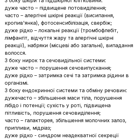
З боку шкіри та підшкірної клітковини
:
дуже часто – підвищене потовиділення;
часто – алергічні шкірні реакції (висипання,
кропив'янка), фотосенсибілізація, свербіж;
дуже рідко – локальні реакції (тромбофлебіт,
лімфангіт, відчуття жару та алергічні шкірні
реакції), набряки (місцеві або загальні), випадання
волосся.
З боку нирок та сечовидільної системи:
дуже часто – порушення сечовипускання;
дуже рідко – затримка сечі та затримка рідини в
організмі.
З боку ендокринної системи та обміну речовин:
дуже
часто – збільшення маси тіла, порушення
лібідо і потенції; сухість у роті, підвищена
пітливість, порушення сечовиділення;
часто – галакторея, збільшення молочних залоз,
припливи, мідріаз;
дуже рідко - синдром неадекватної секреції