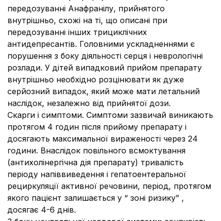
передозуванні Анафранілу, прийнятого
внутрішньо, схожі на ті, що описані при
передозуванні інших трициклічних
антидепресантів. Головними ускладненнями є
порушення з боку діяльності серця і неврологічні
розлади. У дітей випадковий прийом препарату
внутрішньо необхідно розцінювати як дуже
серйозний випадок, який може мати летальний
наслідок, незалежно від прийнятої дози.
Скарги і симптоми.
Симптоми зазвичай виникають
протягом 4 годин після прийому препарату і
досягають максимальної вираженості через 24
години. Внаслідок повільного всмоктування
(антихолінергічна дія препарату) тривалість
періоду напіввиведення і гепатоентеральної
рециркуляції активної речовини, період, протягом
якого пацієнт залишається у “ зоні ризику” ,
досягає 4-6 днів.