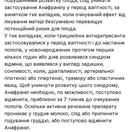
порушеннями розвитку плода, слід уникати
застосування Анафранілу у період вагітності, за
винятком тих випадків, коли очікуваний ефект від
лікування матері безсумнівно перевищує
потенційний ризик для плода.
У тих випадках, коли трициклічні антидепресанти
застосовувалися у період вагітності і до настання
пологів, у новонароджених протягом перших
кількох годин або днів розвивався синдром
відміни, що виявлявся у вигляді задишки,
сонливості, колік, дратівливості, артеріальної
гіпотензії або гіпертензії, тремору або спастичних
явищ. Щоб уникнути розвитку цього синдрому,
Анафраніл необхідно, по можливості, поступово
відмінити, приблизно за 7 тижнів до очікуваних
пологів. Оскільки активна речовина препарату
проникає у грудне молоко, слід або припинити
годування груддю, або поступово відмінити
Анафраніл.