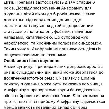
Діти.
Препарат застосовують дітям старше 6
років. Досвіду застосування Анафранілу для
лікування дітей віком до 6 років немає. Немає
достатньо підтверджених даних щодо
ефективності лікування дітей із депресивним
статусом різної етіології, фобіями, панічними
нападами, катаплексією, що супроводжує
нарколепсію, та хронічним больовим синдромом.
Таким чином, Анафраніл не призначають дітям із
вищезазначеними показаннями.
Особливості застосування.
Ризик суїциду.
При виражених депресіях зростає
ризик суїцидальних дій, який може зберігатися до
досягнення істотної ремісії. У зв'язку з цим на
початку лікування може бути показана комбінація
Анафранілу з препаратами групи бензодіазепінів
або з нейролептичними засобами. Є повідомлення
про те, що на тлі прийому Анафранілу відмічається
менша кількість летальних випадків через