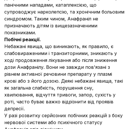
панічними нападами, катаплексією, що
супроводжує нарколепсію, та хронічним больовим
синдромом. Таким чином, Анафраніл не
призначають дітям із вищезазначеними
показниками.
Побічні реакції.
Небажані явища, що виникають, як правило, є
слабовираженими і транзиторними, зникають у
ході продовження лікування або після зниження
дози Анафранілу. Вони не завжди пов'язані з
рівнем активної речовини препарату у плазмі
крові або з його дозою. Деякі небажані явища, такі
як загальна слабкість, порушення сну,
хвилювання, відчуття тривоги, запор, сухість у
роті, часто буває важко відрізнити від проявів
депресії.
У разі розвитку серйозних побічних реакцій з боку
нервової системи або психічного статусу