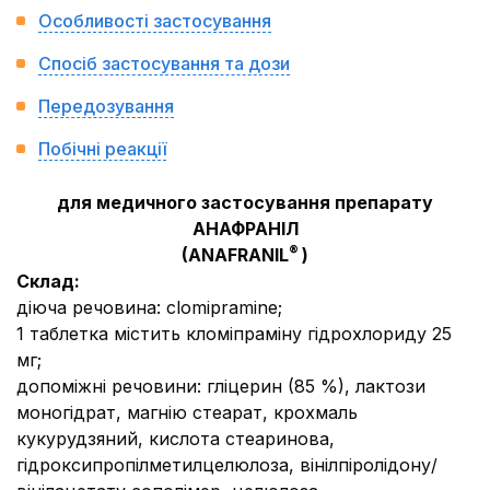
Особливості застосування
Спосіб застосування та дози
Передозування
Побічні реакції
для медичного застосування препарату
АНАФРАНІЛ
®
(ANAFRANIL
)
Cклад:
діюча речовина:
clomipramine;
1 таблетка містить кломіпраміну гідрохлориду 25
мг;
допоміжні речовини
: гліцерин (85 %), лактози
моногідрат, магнію стеарат, крохмаль
кукурудзяний, кислота стеаринова,
гідроксипропілметилцелюлоза, вінілпіролідону/