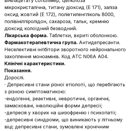
вінілацетату сополімер, целюлоза
мікрокристалічна, титану діоксид (E 171), заліза
оксид жовтий (E 172), поліетиленгліколь 8000,
полівінілпіролідон, сахароза, тальк, кремнію
діоксид колоїдний безводний.
Лікарська форма.
Таблетки, вкриті оболонкою.
Фармакотерапевтична група.
Антидепресанти.
Неселективні інгібітори зворотного нейронального
захоплення моноамінів. Код АТС N06A A04.
Клінічні характеристики.
Показання.
Дорослі.
·
Депресивні стани різної етіології, що перебігають
з різною симптоматикою:
-
ендогенні, реактивні, невротичні, органічні,
замасковані, інволюційні форми депресії;
-
депресія у хворих на шизофренію і психопатії;
-
депресивні синдроми, що виникають у літньому
віці; депресивні стани, зумовлені хронічним