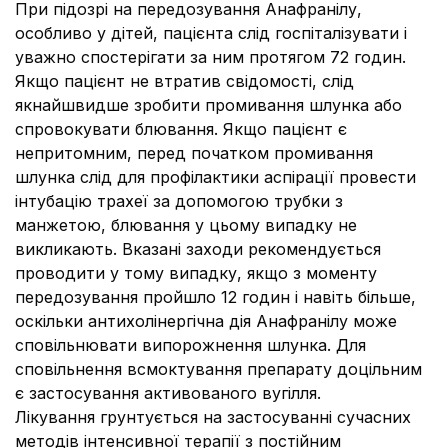
При підозрі на передозування Анафранілу,
особливо у дітей, пацієнта слід госпіталізувати і
уважно спостерігати за ним протягом 72 годин.
Якщо пацієнт не втратив свідомості, слід
якнайшвидше зробити промивання шлунка або
спровокувати блювання. Якщо пацієнт є
непритомним, перед початком промивання
шлунка слід для профілактики аспірації провести
інтубацію трахеї за допомогою трубки з
манжетою, блювання у цьому випадку не
викликають. Вказані заходи рекомендується
проводити у тому випадку, якщо з моменту
передозування пройшло 12 годин і навіть більше,
оскільки антихолінергічна дія Анафранілу може
сповільнювати випорожнення шлунка. Для
сповільнення всмоктування препарату доцільним
є застосування активованого вугілля.
Лікування грунтується на застосуванні сучасних
методів інтенсивної терапії з постійним