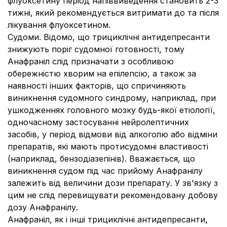
флуоксетину період напіввиведення становить 2-3
тижні, який рекомендується витримати до та після
лікування флуоксетином.
Судоми.
Відомо, що трициклічні антидепресанти
знижують поріг судомної готовності, тому
Анафраніл слід призначати з особливою
обережністю хворим на епілепсію, а також за
наявності інших факторів, що спричиняють
виникнення судомного синдрому, наприклад, при
ушкодженнях головного мозку будь-якої етіології,
одночасному застосуванні нейролептичних
засобів, у період відмови від алкоголю або відміни
препаратів, які мають протисудомні властивості
(наприклад, бензодіазепінів). Вважається, що
виникнення судом під час прийому Анафранілу
залежить від величини дози препарату. У зв'язку з
цим не слід перевищувати рекомендовану добову
дозу Анафранілу.
Анафраніл, як і інші трициклічні антидепресанти,