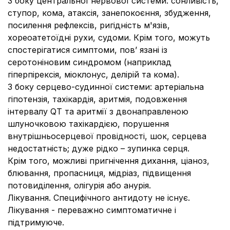
З боку центральної нервової системи
: сонливість,
ступор, кома, атаксія, занепокоєння, збудження,
посилення рефлексів, ригідність м'язів,
хореоатетоїдні рухи, судоми. Крім того, можуть
спостерігатися симптоми, пов’ язані із
серотоніновим синдромом (наприклад
гіперпірексія, міоклонус, делірій та кома).
З боку серцево-судинної системи
: артеріальна
гіпотензія, тахікардія, аритмія, подовження
інтервалу QT та аритмії з двонаправленою
шлуночковою тахікардією, порушення
внутрішньосерцевої провідності, шок, серцева
недостатність; дуже рідко – зупинка серця.
Крім того, можливі пригнічення дихання, ціаноз,
блювання, пропасниця, мідріаз, підвищення
потовиділення, олігурія або анурія.
Лікування.
Специфічного антидоту не існує.
Лікування - переважно симптоматичне і
підтримуюче.