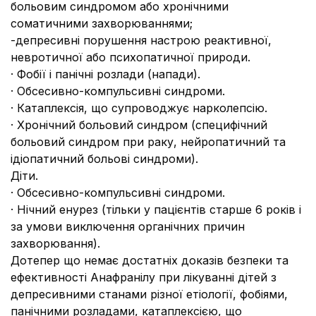
больовим синдромом або хронічними
соматичними захворюваннями;
-
депресивні порушення настрою реактивної,
невротичної або психопатичної природи.
·
Фобії і панічні розлади (напади).
·
Обсесивно-компульсивні синдроми.
·
Катаплексія, що супроводжує нарколепсію.
·
Хронічний больовий синдром (специфічний
больовий синдром при раку, нейропатичний та
ідіопатичний больові синдроми).
Діти.
·
Обсесивно-компульсивні синдроми.
·
Нічний енурез (тільки у пацієнтів старше 6 років і
за умови виключення органічних причин
захворювання).
Дотепер що немає достатніх доказів безпеки та
ефективності Анафранілу при лікуванні дітей з
депресивними станами різної етіології, фобіями,
панічними розладами, катаплексією, що