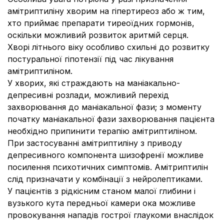
амітриптиліну хворим на гіпертиреоз або ж тим,
хто приймає препарати тиреоїдних гормонів,
оскільки можливий розвиток аритмій серця.
Хворі літнього віку особливо схильні до розвитку
постуральної гіпотензії під час лікування
амітриптиліном.
У хворих, які страждають на маніакально-
депресивні розлади, можливий перехід
захворювання до маніакальної фази; з моменту
початку маніакальної фази захворювання пацієнта
необхідно припинити терапію амітриптиліном.
При застосуванні амітриптиліну з приводу
депресивного компонента шизофренії можливе
посилення психотичних симптомів. Амітриптилін
слід призначати у комбінації з нейролептиками.
У пацієнтів з рідкісним станом малої глибини і
вузького кута передньої камери ока можливе
провокування нападів гострої глаукоми внаслідок