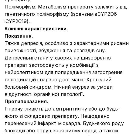
Поліморфізм. Метаболізм препарату залежить від
генетичного поліморфізму (ізоензимівCYP2D6
іCYP2C19).
Клінічні характеристики.
Показання.
Тяжка депресія, особливо з характерними рисами
тривожності, збудження та розладів сну.
Депресивні стани у хворих на шизофренію
препарат застосовують у комбінації з
нейролептиком для попередження загострення
галюцинацій і параноїдної манії. Хронічний
больовий синдром. Нічний енурез за умови
відсутності органічної патології.
Протипоказання.
Гіперчутливість до амітриптиліну або до будь-
якого зі складових препарату. Нещодавно
перенесений інфаркт міокарда. Будь-якого роду
блокади або порушення ритму серця, а також