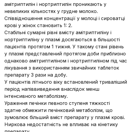
амітриптилін і нортриптилін проникають у
невеликих кількостях у грудне молоко.
Співвідношення концентрації у молоці і сироватці
крові у жінок становить 1: 2.
Стабільні сумарні рівні вмісту амітриптиліну і
нортриптиліну у плазмі досягаються в більшості
пацієнтів протягом 1 тижня. У такому стані рівень
у плазмі представлений протягом доби приблизно
однаково амітриптиліном і нортриптиліном під час
лікування з використанням звичайних таблеток
препарату 3 рази на добу.
У пацієнтів літнього віку встановлений триваліший
період напіввиведення внаслідок менш
інтенсивного метаболізму.
Ураження печінки певного ступеня тяжкості
здатне обмежити печінковий метаболізм, що
зумовлює більший вміст препарату у плазмі крові.
Ниркова недостатність не впливає на кінетику
препарату.