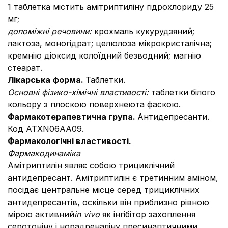
1 таблетка містить амітриптиліну гідрохлориду 25
мг;
допоміжні речовини:
крохмаль кукурудзяний;
лактоза, моногідрат; целюлоза мікрокристалічна;
кремнію діоксид колоїдний безводний; магнію
стеарат.
Лікарська форма.
Таблетки.
Основні фізико-хімічні властивості:
таблетки білого
кольору з плоскою поверхнеюта фаскою.
Фармакотерапевтична група.
Антидепресанти.
Код АТХN06AA09.
Фармакологічні властивості.
Фармакодинаміка
Амітриптилін являє собою трициклічний
антидепресант. Амітриптилін є третинним аміном,
посідає центральне місце серед трициклічних
антидепресантів, оскільки він приблизно рівною
мірою активний
in vivo
як інгібітор захоплення
серотоніну і норадреналіну пресинаптичними