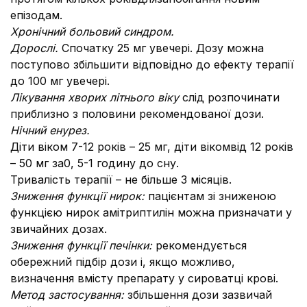
епізодам.
Хронічний больовий синдром.
Дорослі.
Спочатку 25 мг увечері. Дозу можна
поступово збільшити відповідно до ефекту терапії
до 100 мг увечері.
Лікування хворих літнього віку
слід розпочинати
приблизно з половини рекомендованої дози.
Нічний енурез.
Діти віком 7-12 років – 25 мг, діти вікомвід 12 років
– 50 мг за0, 5-1 годину до сну.
Тривалість терапії – не більше 3 місяців.
Зниження функції нирок:
пацієнтам зі зниженою
функцією нирок амітриптилін можна призначати у
звичайних дозах.
Зниження функції печінки:
рекомендується
обережний підбір дози і, якщо можливо,
визначення вмісту препарату у сироватці крові.
Метод застосування:
збільшення дози зазвичай