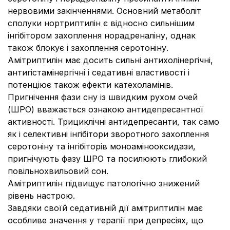
нервовими закінченнями. Основний метаболіт
сполуки нортриптилін є відносно сильнішим
інгібітором захоплення норадреналіну, однак
також блокує і захоплення серотоніну.
Амітриптилін має досить сильні антихолінергічні,
антигістамінергічні і седативні властивості і
потенціює також ефекти катехоламінів.
Пригнічення фази сну із швидким рухом очей
(ШРО) вважається ознакою антидепресантної
активності. Трициклічні антидепресанти, так само
як і селективні інгібітори зворотного захоплення
серотоніну та інгібіторів моноамінооксидази,
пригнічують фазу ШРО та посилюють глибокий
повільнохвильовий сон.
Амітриптилін підвищує патологічно знижений
рівень настрою.
Завдяки своїй седативній дії амітриптилін має
особливе значення у терапії при депресіях, що