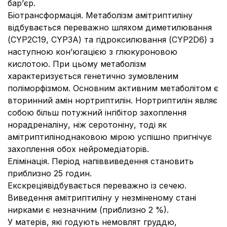
бар’єр.
Біотрансформація. Метаболізм амітриптиліну
відбувається переважно шляхом диметилювання
(CYP2C19, CYP3A) та гідроксилювання (CYP2D6) з
наступною кон’югацією з глюкуроновою
кислотою. При цьому метаболізм
характеризується генетично зумовленим
поліморфізмом. Основним активним метаболітом є
вторинний амін нортриптилін. Нортриптилін являє
собою більш потужний інгібітор захоплення
норадреналіну, ніж серотоніну, тоді як
амітриптиліноднаковою мірою успішно пригнічує
захоплення обох нейромедіаторів.
Елімінація.
Період напіввиведення становить
приблизно 25 годин.
Екскреціявідбувається переважно із сечею.
Виведення амітриптиліну у незміненому стані
нирками є незначним (приблизно 2 %).
У матерів, які годують немовлят груддю,