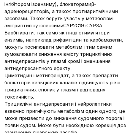
інгібітором ізоензиму), блокаторамиβ-
адренорецепторів, а також протиаритмічними
засобами. Також беруть участь у метаболізмі
амітриптиліну ізоензимиCYP2C19 іCYP3A.
Барбітурати, так само як і інші стимулятори
ензимів, наприклад рифампіцин та карбамазепін,
можуть посилювати метаболізм і тим самим
зумовлювати зниження вмісту трициклічних
антидепресантів у плазмі крові і зменшення
антидепресантного ефекту.
Циметидин і метилфенідат, а також препарати
блокаторів кальцієвих каналів підвищують рівні
трициклічних сполук у плазмі і відповідну
токсичність.
Трициклічні антидепресанти і нейролептики
взаємно пригнічують метаболізм один одного; це
може призвести до зниження судомного порога і
появи судом. Може бути необхідною корекція доз
зазначених лікарських засобів.