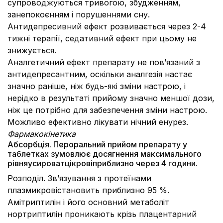
супроводжуються тривогою, збудженням,
занепокоєнням і порушеннями сну.
Антидепресивний ефект розвивається через 2-4
тижні терапії, седативний ефект при цьому не
знижується.
Аналгетичний ефект препарату не пов’язаний з
антидепресантним, оскільки аналгезія настає
значно раніше, ніж будь-які зміни настрою, і
нерідко в результаті прийому значно меншої дози,
ніж це потрібно для забезпечення зміни настрою.
Можливо ефективно лікувати нічний енурез.
Фармакокінетика
Абсорбція. Пероральний прийом препарату у
таблетках зумовлює досягнення максимального
рівняусироватцікровіприблизно через 4 години.
Розподіл. Зв’язування з протеїнами
плазмикровістановить приблизно 95 %.
Амітриптилін і його основний метаболіт
нортриптилін проникають крізь плацентарний