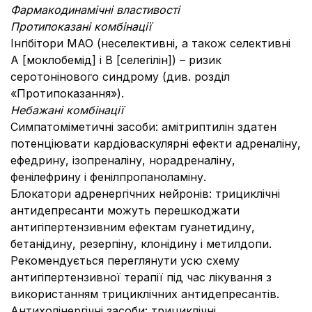
Фармакодинамічні властивості
Протипоказані комбінації
Інгібітори МАО (неселективні, а також селективні
А [моклобемід] і В [селегілін]) – ризик
серотонінового синдрому (див. розділ
«Протипоказання»).
Небажані комбінації
Симпатоміметичні засоби: амітриптилін здатен
потенціювати кардіоваскулярні ефекти адреналіну,
ефедрину, ізопреналіну, норадреналіну,
фенілефрину і фенілпропаноламіну.
Блокатори адренергічних нейронів: трициклічні
антидепресанти можуть перешкоджати
антигіпертензивним ефектам гуанетидину,
бетанідину, резерпіну, клонідину і метилдопи.
Рекомендується переглянути усю схему
антигіпертензивної терапії під час лікування з
використанням трициклічних антидепресантів.
Антихолінергічні засоби: трициклічні