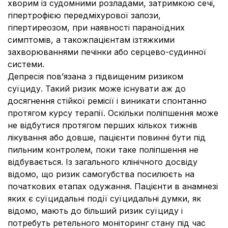
хворим із судомними розладами, затримкою сечі,
гіпертрофією передміхурової залози,
гіпертиреозом, при наявності параноїдних
симптомів, а такожпацієнтам ізтяжкими
захворюваннями печінки або серцево-судинної
системи.
Депресія пов’язана з підвищеним ризиком
суїциду. Такий ризик може існувати аж до
досягнення стійкої ремісії і виникати спонтанно
протягом курсу терапії. Оскільки поліпшення може
не відбутися протягом перших кількох тижнів
лікування або довше, пацієнти повинні бути під
пильним контролем, поки таке поліпшення не
відбувається. Із загального клінічного досвіду
відомо, що ризик самогубства посилюєть на
початкових етапах одужання. Пацієнти в анамнезі
яких є суїцидальні події суїцидальні думки, як
відомо, мають до більший ризик суїциду і
потребуть ретельного моніторинг стану під час