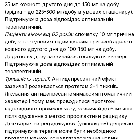
25 мг кожного другого дня до 150 мг на добу
(зрідка – до 225-300 мг/добу в умовах стаціонару).
Підтримуюча доза відповідає оптимальній
терапевтичній.
Пацієнти віком від 65 років:
спочатку 10 мг тричі на
добу з поступовим підвищенням при необхідності
кожного другого дня до 100-150 мг на добу.
Додаткову дозу зазвичайзастосовують ввечері.
Підтримуюча доза відповідає оптимальній
терапевтичній.
Тривалість терапії.
Антидепресантний ефект
зазвичай розвивається протягом 2-4 тижнів.
Лікування антидепресантамимаєсимптоматичний
характер і тому має проводитися протягом
відповідного проміжку часу, зазвичай до 6 місяців
після одужання з метою профілактики рецидиву.
Дляхворих на рецидивуючу (уніполярну) депресію
підтримуюча терапія може бути необхідною
протягом кількох роківдлязапобігання новим