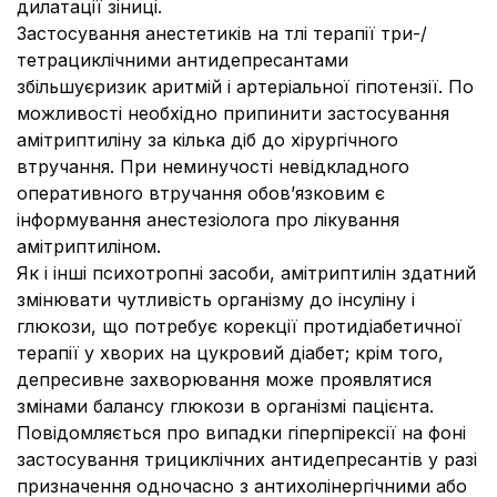
дилатації зіниці.
Застосування анестетиків на тлі терапії три-/
тетрациклічними антидепресантами
збільшуєризик аритмій і артеріальної гіпотензії. По
можливості необхідно припинити застосування
амітриптиліну за кілька діб до хірургічного
втручання. При неминучості невідкладного
оперативного втручання обов’язковим є
інформування анестезіолога про лікування
амітриптиліном.
Як і інші психотропні засоби, амітриптилін здатний
змінювати чутливість організму до інсуліну і
глюкози, що потребує корекції протидіабетичної
терапії у хворих на цукровий діабет; крім того,
депресивне захворювання може проявлятися
змінами балансу глюкози в організмі пацієнта.
Повідомляється про випадки гіперпірексії на фоні
застосування трициклічних антидепресантів у разі
призначення одночасно з антихолінергічними або