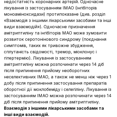
недостатність коронарних артерій. Одночасне
лікування із застосуванням ІМАО (інгібіторів
моноаміноксидази) протипоказане (див. розділ
«Взаємодія з іншими лікарськими засобами та інші
види взаємодій»). Одночасне призначення
амітриптиліну та інгібіторів МАО може зумовити
розвиток серотонінового синдрому (поєднання
симптомів, таких як тривожне збудження,
сплутаність свідомості, тремор, міоклонус і
гіпертермію). Лікування із застосуванням
амітриптиліну можна розпочинати через 14 діб
після припинення прийому необоротних
неселективних ІМАО, а також не менш ніж через 1
добу після припинення застосування препаратів
оборотної дії моклобеміду і селегіліну. Лікування із
застосуванням ІМАО можна розпочинати через 14
діб після припинення прийому амітриптиліну.
Взаємодія з іншими лікарськими засобами та
інші види взаємодій.