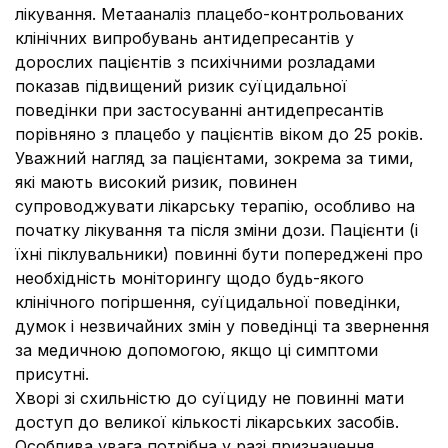
лікування. Метааналіз плацебо-контрольованих
клінічних випробувань антидепресантів у
дорослих пацієнтів з психічними розладами
показав підвищений ризик суїцидальної
поведінки при застосуванні антидепресантів
порівняно з плацебо у пацієнтів віком до 25 років.
Уважний нагляд за пацієнтами, зокрема за тими,
які мають високий ризик, повинен
супроводжувати лікарську терапію, особливо на
початку лікування та після зміни дози. Пацієнти (і
їхні піклувальники) повинні бути попереджені про
необхідність моніторингу щодо будь-якого
клінічного погіршення, суїцидальної поведінки,
думок і незвичайних змін у поведінці та звернення
за медичною допомогою, якщо ці симптоми
присутні.
Хворі зі схильністю до суїциду не повинні мати
доступ до великої кількості лікарських засобів.
Особлива увага потрібна у разі призначення