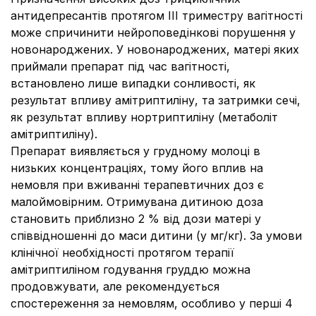
антидепресантів протягом III триместру вагітності
може спричинити нейроповедінкові порушення у
новонароджених. У новонароджених, матері яких
приймали препарат під час вагітності,
встановлено лише випадки сонливості, як
результат впливу амітриптиліну, та затримки сечі,
як результат впливу нортриптиліну (метаболіт
амітриптиліну).
Препарат виявляється у грудному молоці в
низьких концентраціях, тому його вплив на
немовля при вживанні терапевтичних доз є
малоймовірним. Отримувана дитиною доза
становить приблизно 2 % від дози матері у
співвідношенні до маси дитини (у мг/кг). За умови
клінічної необхідності протягом терапії
амітриптиліном годування груддю можна
продовжувати, але рекомендується
спостереження за немовлям, особливо у перші 4