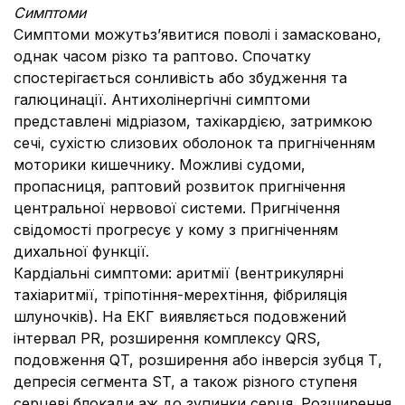
Симптоми
Симптоми можутьз’явитися поволі і замасковано,
однак часом різко та раптово. Спочатку
спостерігається сонливість або збудження та
галюцинації. Антихолінергічні симптоми
представлені мідріазом, тахікардією, затримкою
сечі, сухістю слизових оболонок та пригніченням
моторики кишечнику. Можливі судоми,
пропасниця, раптовий розвиток пригнічення
центральної нервової системи. Пригнічення
свідомості прогресує у кому з пригніченням
дихальної функції.
Кардіальні симптоми: аритмії (вентрикулярні
тахіаритмії, тріпотіння-мерехтіння, фібриляція
шлуночків). На ЕКГ виявляється подовжений
інтервал PR, розширення комплексу QRS,
подовження QT, розширення або інверсія зубця Т,
депресія сегмента ST, а також різного ступеня
серцеві блокади аж до зупинки серця. Розширення