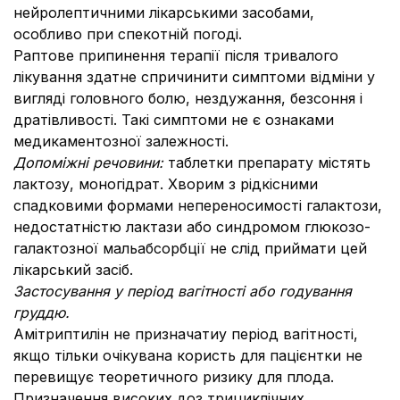
нейролептичними лікарськими засобами,
особливо при спекотній погоді.
Раптове припинення терапії після тривалого
лікування здатне спричинити симптоми відміни у
вигляді головного болю, нездужання, безсоння і
дратівливості. Такі симптоми не є ознаками
медикаментозної залежності.
Допоміжні речовини:
таблетки препарату містять
лактозу, моногідрат. Хворим з рідкісними
спадковими формами непереносимості галактози,
недостатністю лактази або синдромом глюкозо-
галактозної мальабсорбції не слід приймати цей
лікарський засіб.
Застосування у період вагітності або годування
груддю.
Амітриптилін не призначатиу період вагітності,
якщо тільки очікувана користь для пацієнтки не
перевищує теоретичного ризику для плода.
Призначення високих доз трициклічних