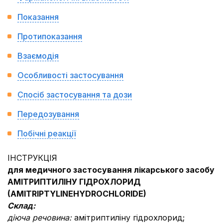
Показання
Протипоказання
Взаємодія
Особливості застосування
Спосіб застосування та дози
Передозування
Побічні реакції
ІНСТРУКЦІЯ
для медичного застосування лікарського засобу
АМІТРИПТИЛІНУ ГІДРОХЛОРИД
(
AMITRIPTYLINE
HYDROCHLORIDE
)
Склад:
діюча речовина:
амітриптиліну гідрохлорид;