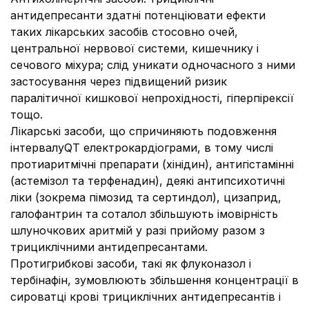
антидепресанти здатні потенціювати ефекти
таких лікарських засобів стосовно очей,
центральної нервової системи, кишечнику і
сечового міхура; слід уникати одночасного з ними
застосування через підвищений ризик
паралітичної кишкової непрохідності, гіперпірексії
тощо.
Лікарські засоби, що спричиняють подовження
інтервалуQT електрокардіограми, в тому числі
протиаритмічні препарати (хінідин), антигістамінні
(астемізол та терфенадин), деякі антипсихотичні
ліки (зокрема пімозид та сертиндол), цизаприд,
галофантрин та соталол збільшують імовірність
шлуночкових аритмій у разі прийому разом з
трициклічними антидепресантами.
Протигрибкові засоби, такі як флуконазол і
тербінафін, зумовлюють збільшення концентрації в
сироватці крові трициклічних антидепресантів і