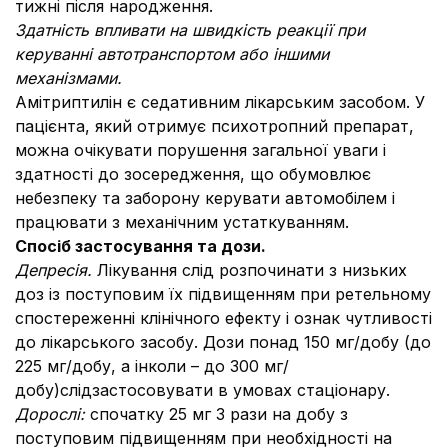
тижні після народження.
Здатність впливати на швидкість реакції при
керуванні автотранспортом або іншими
механізмами.
Амітриптилін є седативним лікарським засобом. У
пацієнта, який отримує психотропний препарат,
можна очікувати порушення загальної уваги і
здатності до зосередження, що обумовлює
небезпеку та заборону керувати автомобілем і
працювати з механічним устаткуванням.
Спосіб застосування та дози.
Депресія.
Лікування слід розпочинати з низьких
доз із поступовим їх підвищенням при ретельному
спостереженні клінічного ефекту і ознак чутливості
до лікарського засобу. Дози понад 150 мг/добу (до
225 мг/добу, а інколи – до 300 мг/
добу)слідзастосовувати в умовах стаціонару.
Дорослі:
спочатку 25 мг 3 рази на добу з
поступовим підвищенням при необхідності на