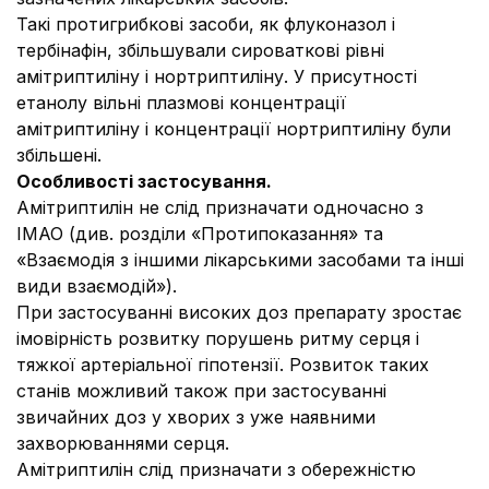
Такі протигрибкові засоби, як флуконазол і
тербінафін, збільшували сироваткові рівні
амітриптиліну і нортриптиліну. У присутності
етанолу вільні плазмові концентрації
амітриптиліну і концентрації нортриптиліну були
збільшені.
Особливості застосування.
Амітриптилін не слід призначати одночасно з
ІМАО (див. розділи «Протипоказання» та
«Взаємодія з іншими лікарськими засобами та інші
види взаємодій»).
При застосуванні високих доз препарату зростає
імовірність розвитку порушень ритму серця і
тяжкої артеріальної гіпотензії. Розвиток таких
станів можливий також при застосуванні
звичайних доз у хворих з уже наявними
захворюваннями серця.
Амітриптилін слід призначати з обережністю