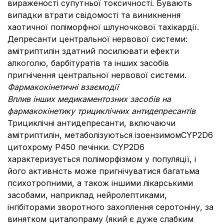
вираженості супутньої токсичності. Бувають
випадки втрати свідомості та виникнення
хаотичної поліморфної шлуночкової тахікардії.
Депресанти центральної нервової системи:
амітриптилін здатний посилювати ефекти
алкоголю, барбітуратів та інших засобів
пригнічення центральної нервової системи.
Фармакокінетичні взаємодії
Вплив інших медикаментозних засобів на
фармакокінетику трициклічних антидепресантів
Трициклічні антидепресанти, включаючи
амітриптилін, метаболізуються ізоензимомCYP2D6
цитохрому Р450 печінки. CYP2D6
характеризується поліморфізмом у популяції, і
його активність може пригнічуватися багатьма
психотропними, а також іншими лікарськими
засобами, наприклад нейролептиками,
інгібіторами зворотного захоплення серотоніну, за
винятком циталопраму (який є дуже слабким