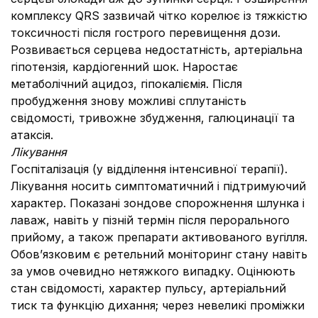
комплексу QRS зазвичай чітко корелює із тяжкістю
токсичності після гострого перевищення дози.
Розвивається серцева недостатність, артеріальна
гіпотензія, кардіогенний шок. Наростає
метаболічний ацидоз, гіпокаліємія. Після
пробудження знову можливі сплутаність
свідомості, тривожне збудження, галюцинації та
атаксія.
Лікування
Госпіталізація (у відділення інтенсивної терапії).
Лікування носить симптоматичний і підтримуючий
характер. Показані зондове спорожнення шлунка і
лаваж, навіть у пізній термін після перорального
прийому, а також препарати активованого вугілля.
Обов’язковим є ретельний моніторинг стану навіть
за умов очевидно нетяжкого випадку. Оцінюють
стан свідомості, характер пульсу, артеріальний
тиск та функцію дихання; через невеликі проміжки