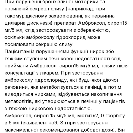
При порушенні бронхіальної моторики та
посиленій секреції слизу (наприклад, при
такомурідкісному захворюванні, як первинна
циліарна дискінезія) препарат Амброксол, сироп15
мг/5 мл, слід застосовувати з обережністю,
оскільки амброксолу гідрохлорид може
посилювати секрецію слизу.
Пацієнтам із порушеннями функції нирок або
тяжким ступенем печінкової недостатності слід
приймати Амброксол, сироп15 мг/5 мл, тільки після
консультації з лікарем. При застосуванні
амброксолу гідрохлориду, як і будь-якої діючої
речовини, яка метаболізується в печінці, а потім
виводиться нирками, відбувається накопичення
метаболітів, які утворюються в печінці у пацієнтів
з тяжкою нирковою недостатністю.
Амброксол, сироп 15 мг/5 мл, містить2, 0 гсорбіту
в 5 мл (еквівалентно9, 8 гпри застосуванні
максимальної рекомендованої добової дози). Він