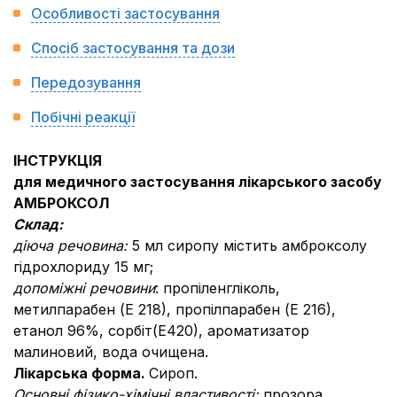
Особливості застосування
Спосіб застосування та дози
Передозування
Побічні реакції
ІНСТРУКЦІЯ
для медичного застосування лікарського засобу
АМБРОКСОЛ
Склад:
діюча речовина:
5 мл сиропу містить амброксолу
гідрохлориду 15 мг;
допоміжні речовини
: пропіленгліколь,
метилпарабен (Е 218), пропілпарабен (Е 216),
етанол 96%, сорбіт(Е420), ароматизатор
малиновий, вода очищена.
Лікарська форма.
Сироп.
Основні фізико-хімічні властивості:
прозора