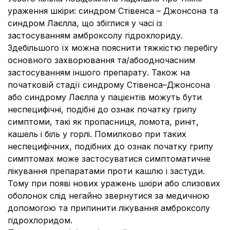
ураження шкіри: синдром Стівенса – Джонсона та
синдром Лаєлла, що збіглися у часі із
застосуванням амброксолу гідрохлориду.
Здебільшого їх можна пояснити тяжкістю перебігу
основного захворювання та/абоодночасним
застосуванням іншого препарату. Також на
початковій стадії синдрому Стівенса–Джонсона
або синдрому Лаєлла у пацієнтів можуть бути
неспецифічні, подібні до ознак початку грипу
симптоми, такі як пропасниця, ломота, риніт,
кашель і біль у горлі. Помилково при таких
неспецифічних, подібних до ознак початку грипу
симптомах може застосуватися симптоматичне
лікування препаратами проти кашлю і застуди.
Тому при появі нових уражень шкіри або слизових
оболонок слід негайно звернутися за медичною
допомогою та припинити лікування амброксолу
гідрохлоридом.