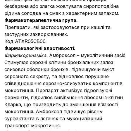
безбарвна або злегка жовтувата сиропоподібна
рідина солодка на смак з характерним запахом.
Фармакотерапевтична група.
Препарати, які застосовуються при кашлі та
застудних захворюваннях.
Код АТХR05CB06.
Фармакологічні властивості.
Фармакодинаміка.
Амброксол – муколітичний засіб.
Стимулює серозні клітини бронхіальних залоз
слизової оболонки бронхів, підвищуючи вміст
серозного секрету, та відновлює порушене
співвідношення серозно-слизуватих компонентів
мокротиння. Препарат активізує гідролізуючі
ферменти, підсилює вивільнення лізосом із клітин
Кларка, що призводить до зменшення в’язкості
мокротиння. Амброксол підвищує рівень
сурфактанта в легенях та мукоциліарний
транспорт мокротиння.