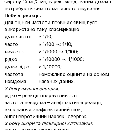
сиропу 15 мг/5 мл, в рекомендованих дозах і
потребують симптоматичного лікування.
Побічні реакції.
Для оцінки частоти побічних явищ було
використано таку класифікацію:
дуже часто
≥ 1/10;
часто
≥ 1/100 –< 1/10;
нечасто
≥ 1/1000 –< 1/100;
рідко
≥ 1/10000 –< 1/1000;
дуже рідко
< 1/10000;
частота
неможливо оцінити на основі
невідома
наявних даних.
З боку імунної системи:
рідко – реакції гіперчутливості;
частота невідома – анафілактичні реакції,
включаючи анафілактичний шок,
ангіоневротичний набряк і свербіж.
З боку шкіри та підшкірної клітковини: