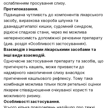
ослабленням просування слизу.
Протипоказання.
Підвищена чутливість до компонентів лікарського
засобу, виразкова хвороба шлунка та
дванадцятипалої кишки, судомний синдром,
рідкісні спадкові стани, через які можлива
непереносимість допоміжної речовини препарату
(див. розділ «Особливості застосування»).
Взаємодія з іншими лікарськими засобами та
інші види взаємодій.
Одночасне застосування препарату та засобів, що
пригнічують кашель, може призвести до
надмірного накопичення слизу внаслідок
пригнічення кашльового рефлексу. Тому така
комбінація можлива тільки після ретельної оцінки
лікарем співвідношення очікуваної користі та
можливого ризику.
Особливості застосування.
Усього кілька повідомлень надійшло про тяжкі