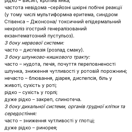
рідко – висип, кропив’янка;
частота невідома –серйозні шкірні побічні реакції
(у тому числі мультиформна еритема, синдром
Стівенса – Джонсона/ токсичний епідермальний
некроліз ігострий генералізований
екзантематозний пустульоз).
З боку нервової системи:
часто – дисгевзія (розлад смаку).
З боку шлунково-кишкового тракту:
часто – нудота, печія, почуття переповненості
шлунка, зниження чутливості у ротовій порожнині;
нечасто – блювання, діарея, диспепсія, біль у
животі, сухість у роті;
рідко – сухість у горлі;
дуже рідко – закреп, слинотеча.
З боку дихальної системи, органів грудної клітки та
середостіння:
часто – зниження чутливості у глотці;
дуже рідко – ринорея;