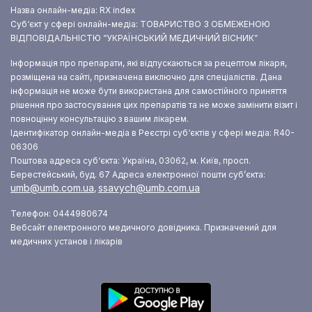
Назва онлайн-медіа: RX index
Суб‘єкт у сфері онлайн-медіа: ТОВАРИСТВО З ОБМЕЖЕНОЮ
ВІДПОВІДАЛЬНІСТЮ “УКРАЇНСЬКИЙ МЕДИЧНИЙ ВІСНИК”
Інформація про препарати, які відпускаються за рецептом лікаря,
розміщена на сайті, призначена виключно для спеціалістів. Дана
інформація не може бути використана для самостійного приняття
рішення про застосування цих препаратів та не може замінити візит і
повноцінну консультацію з вашим лікарем.
Ідентифікатор онлайн-медіа в Реєстрі суб‘єктів у сфері медіа: R40-
06306
Поштова адреса суб‘єкта: Україна, 03062, м. Київ, просп.
Берестейський, буд. 67
Адреса електронної пошти суб’єкта:
umb@umb.com.ua
ssavych@umb.com.ua
,
Телефон: 0444980674
Вебсайт електронного медичного довідника. Призначений для
медичних установ і лікарів