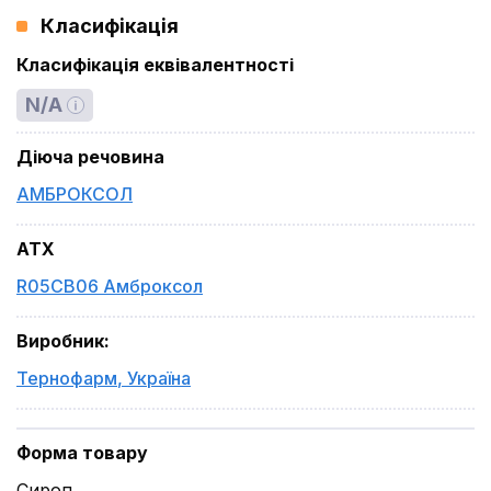
Класифікація
Класифікація еквівалентності
N/A
Діюча речовина
АМБРОКСОЛ
ATX
R05CB06 Амброксол
Виробник
:
Тернофарм
,
Україна
Форма товару
Сироп