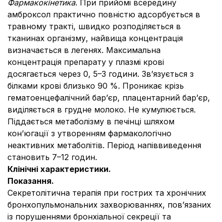
Фармакокінетика
. При прийомі всередину
амброксол практично повністю адсорбується в
травному тракті, швидко розподіляється в
тканинах організму, найвища концентрація
визначається в легенях. Максимальна
концентрація препарату у плазмі крові
досягається через 0, 5–3 години. Зв’язується з
білками крові близько 90 %. Проникає крізь
гематоенцефалічний бар’єр, плацентарний бар’єр,
виділяється в грудне молоко. Не кумулюється.
Піддається метаболізму в печінці шляхом
кон’югації з утворенням фармакологічно
неактивних метаболітів. Період напіввиведення
становить 7–12 годин.
Клінічні характеристики.
Показання.
Секретолітична терапія при гострих та хронічних
бронхопульмональних захворюваннях, пов’язаних
із порушеннями бронхіальної секреції та