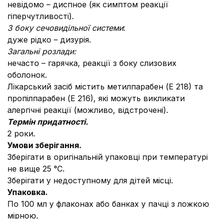
невідомо – диспное (як симптом реакції
гіперчутливості).
З боку сечовидільної системи
:
дуже рідко – дизурія.
Загальні розлади:
нечасто – гарячка, реакції з боку слизових
оболонок.
Лікарський засіб містить метилпарабен (Е 218) та
пропілпарабен (Е 216), які можуть викликати
алергічні реакції (можливо, відстрочені).
Термін придатності.
2 роки.
Умови зберігання.
Зберігати в оригінальній упаковці при температурі
не вище 25 °С.
Зберігати у недоступному для дітей місці.
Упаковка.
По 100 мл у флаконах або банках у пачці з ложкою
мірною.