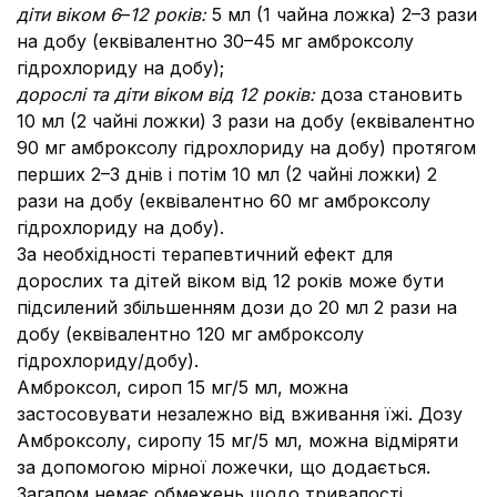
діти віком 6
–
12 років:
5 мл (1 чайна ложка) 2–3 рази
на добу (еквівалентно 30–45 мг амброксолу
гідрохлориду на добу);
дорослі та діти віком від 12 років:
доза становить
10 мл (2 чайні ложки) 3 рази на добу (еквівалентно
90 мг амброксолу гідрохлориду на добу) протягом
перших 2–3 днів і потім 10 мл (2 чайні ложки) 2
рази на добу (еквівалентно 60 мг амброксолу
гідрохлориду на добу).
За необхідності терапевтичний ефект для
дорослих та дітей віком від 12 років може бути
підсилений збільшенням дози до 20 мл 2 рази на
добу (еквівалентно 120 мг амброксолу
гідрохлориду/добу).
Амброксол, сироп 15 мг/5 мл, можна
застосовувати незалежно від вживання їжі. Дозу
Амброксолу, сиропу 15 мг/5 мл, можна відміряти
за допомогою мірної ложечки, що додається.
Загалом немає обмежень щодо тривалості