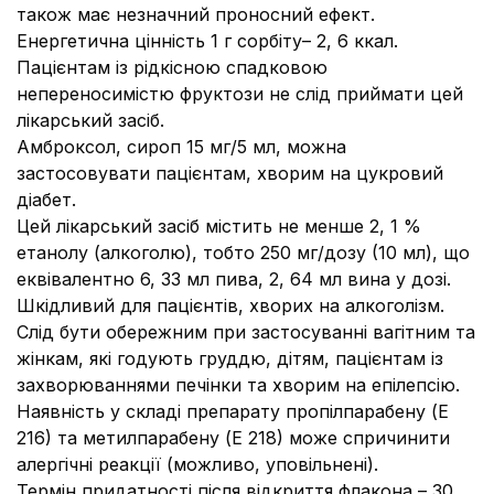
також має незначний проносний ефект.
Енергетична цінність 1 г сорбіту– 2, 6 ккал.
Пацієнтам із рідкісною спадковою
непереносимістю фруктози не слід приймати цей
лікарський засіб.
Амброксол, сироп 15 мг/5 мл, можна
застосовувати пацієнтам, хворим на цукровий
діабет.
Цей лікарський засіб містить не менше 2, 1 %
етанолу (алкоголю), тобто 250 мг/дозу (10 мл), що
еквівалентно 6, 33 мл пива, 2, 64 мл вина у дозі.
Шкідливий для пацієнтів, хворих на алкоголізм.
Слід бути обережним при застосуванні вагітним та
жінкам, які годують груддю, дітям, пацієнтам із
захворюваннями печінки та хворим на епілепсію.
Наявність у складі препарату пропілпарабену (Е
216) та метилпарабену (Е 218) може спричинити
алергічні реакції (можливо, уповільнені).
Термін придатності після відкриття флакона – 30