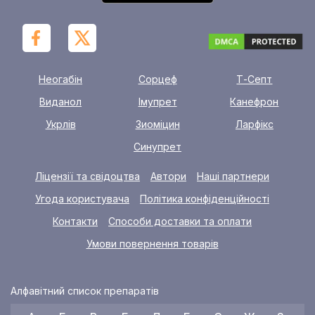
Неогабін
Сорцеф
Т-Септ
Виданол
Імупрет
Канефрон
Укрлів
Зиоміцин
Ларфікс
Синупрет
Ліцензії та свідоцтва
Автори
Наші партнери
Угода користувача
Політика конфіденційності
Контакти
Способи доставки та оплати
Умови повернення товарів
Алфавітний список препаратів