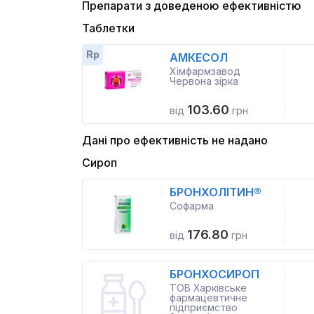
Препарати з доведеною ефективністю
Таблетки
Rp
АМКЕСОЛ
Хімфармзавод
Червона зірка
103.60
від
грн
Дані про ефективність не надано
Сироп
БРОНХОЛІТИН®
Софарма
176.80
від
грн
БРОНХОСИРОП
ТОВ Харківське
фармацевтичне
підприємство