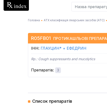
Головна
АТХ класифікація лікарських засобів (АТC)
R05FB01
ПРОТИКАШЛЬОВІ ПРЕПАРАТ
ІНН
:
ГЛАУЦИН* + ЕФЕДРИН
Rp.:
Cough suppressants and mucolytics
Препаратів
:
3
Список препаратів