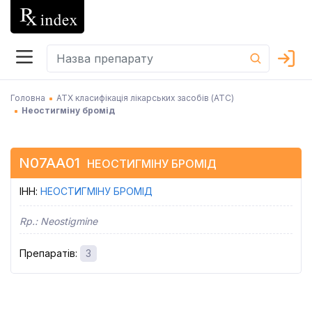
Головна
АТХ класифікація лікарських засобів (АТC)
Неостигміну бромід
N07AA01
НЕОСТИГМІНУ БРОМІД
ІНН
:
НЕОСТИГМІНУ БРОМІД
Rp.:
Neostigmine
Препаратів
:
3