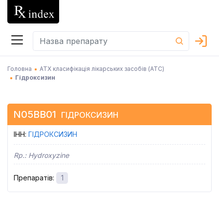
Головна
АТХ класифікація лікарських засобів (АТC)
Гідроксизин
N05BB01
ГІДРОКСИЗИН
ІНН
:
ГІДРОКСИЗИН
Rp.:
Hydroxyzine
Препаратів
:
1