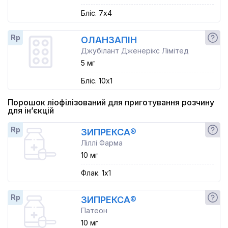
Бліс. 7x4
Rp
ОЛАНЗАПІН
Джубілант Дженерікс Лімітед
5 мг
Бліс. 10x1
Порошок ліофілізований для приготування розчину
для ін’єкцій
Rp
ЗИПРЕКСА®
Ліллі Фарма
10 мг
Флак. 1x1
Rp
ЗИПРЕКСА®
Патеон
10 мг