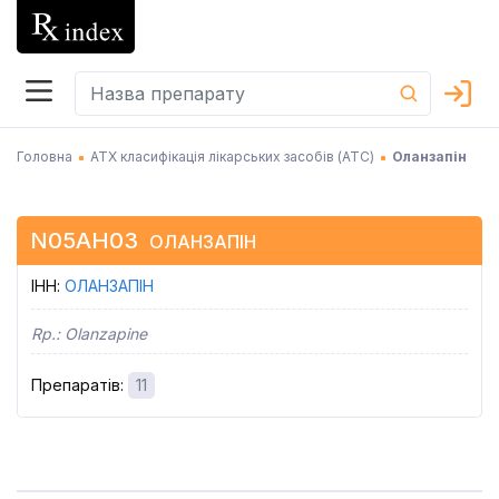
Головна
АТХ класифікація лікарських засобів (АТC)
Оланзапін
N05AH03
ОЛАНЗАПІН
ІНН
:
ОЛАНЗАПІН
Rp.:
Olanzapine
Препаратів
:
11