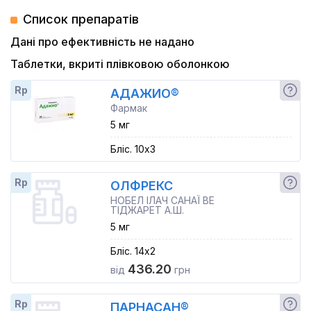
Список препаратів
Дані про ефективність не надано
Таблетки, вкриті плівковою оболонкою
Rp
АДАЖИО®
Фармак
5 мг
Бліс. 10x3
Rp
ОЛФРЕКС
НОБЕЛ ІЛАЧ САНАЇ ВЕ
ТІДЖАРЕТ А.Ш.
5 мг
Бліс. 14x2
436.20
від
грн
Rp
ПАРНАСАН®