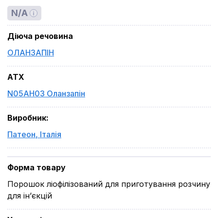
N/A
Діюча речовина
ОЛАНЗАПІН
ATX
N05AH03 Оланзапін
Виробник
:
Патеон
,
Італія
Форма товару
Порошок ліофілізований для приготування розчину
для ін’єкцій