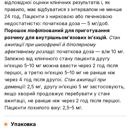
відповідної оцінки клінічних результатів і, як
правило, має відбуватися з інтервалом не менше
24 год. Пацієнти з нирковою або печінковою
недостатністю: початкова доза — 5 мг/доб.
Порошок ліофілізований для приготування
розчину для внутрішньом’язових ін’єкцій.
Стан
ажитації при шизофренії й біполярному
афективному розладі
:
початкова доза — в/м 10 мг.
Залежно від клінічного стану пацієнта другу
ін’єкцію 5–10 мг можна ввести через 2 год після
першої, а третю ін’єкцію 5–10 мг не раніше ніж
через 4 год після другої.
Стан ажитації при
деменції
:
2,5 мг, другу ін’єкцію 5 мг застосовують,
якщо хворий продовжує перебувати у стані
ажитації, не раніше ніж через 2 год після першої.
Пацієнти похилого віку: 2,5–5 мг.
Упаковка