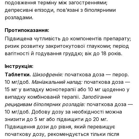
подовження терміну між загостреннями;
депресивні епізоди, пов’язані з біполярними
розладами.
Протипоказання
:
Підвищена чутливість до компонентів препарату;
ризик розвитку закритокутової глаукоми; період
вагітності й годування груддю; вік до 18 років.
Інструкція
:
Таблетки.
Шизофренія
:
початкова доза — перор.
10 мг/доб.
Маніакальний напад
:
початкова доза —
15 мг у випадку монотерапії або 10 мг щоденно у
випадку комбінованій терапії.
Запобігання
рецидивам біполярних розладів
:
початкова доза —
10 мг/доб. Добову дозу за необхідності можна
знизити до 5 мг або підвищити до 20 мг.
Підвищення дози до рівня, який перевищує
початкову дозу, рекомендується тільки після