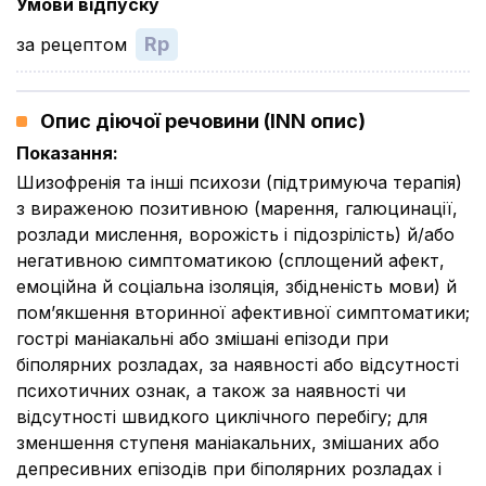
Умови відпуску
Rp
за рецептом
Опис діючої речовини (INN опис)
Показання
:
Шизофренія та інші психози (підтримуюча терапія)
з вираженою позитивною (марення, галюцинації,
розлади мислення, ворожість і підозрілість) й/або
негативною симптоматикою (сплощений афект,
емоційна й соціальна ізоляція, збідненість мови) й
пом’якшення вторинної афективної симптоматики;
гострі маніакальні або змішані епізоди при
біполярних розладах, за наявності або відсутності
психотичних ознак, а також за наявності чи
відсутності швидкого циклічного перебігу; для
зменшення ступеня маніакальних, змішаних або
депресивних епізодів при біполярних розладах і