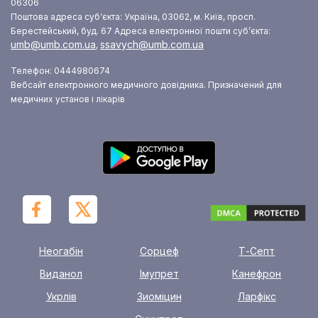
06306
Поштова адреса суб‘єкта: Україна, 03062, м. Київ, просп.
Берестейський, буд. 67
Адреса електронної пошти суб’єкта:
umb@umb.com.ua
ssavych@umb.com.ua
,
Телефон: 0444980674
Вебсайт електронного медичного довідника. Призначений для
медичних установ і лікарів
Неогабін
Сорцеф
Т-Септ
Виданол
Імупрет
Канефрон
Укрлів
Зиоміцин
Ларфікс