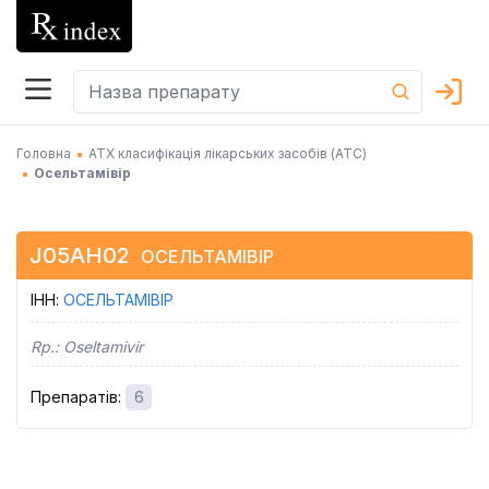
Головна
АТХ класифікація лікарських засобів (АТC)
Осельтамівір
J05AH02
ОСЕЛЬТАМІВІР
ІНН
:
ОСЕЛЬТАМІВІР
Rp.:
Oseltamivir
Препаратів
:
6