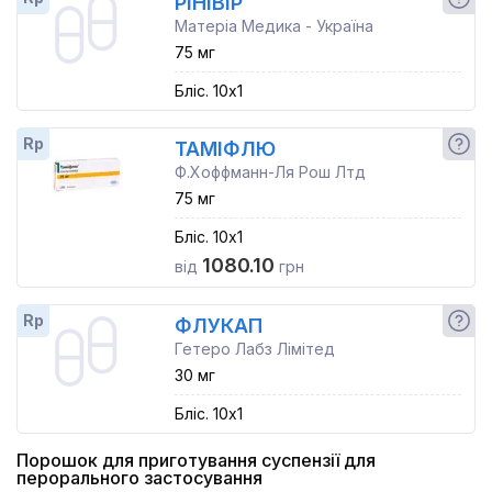
РІНІВІР
Матеріа Медика - Україна
75 мг
Бліс. 10x1
Rp
ТАМІФЛЮ
Ф.Хоффманн-Ля Рош Лтд
75 мг
Бліс. 10x1
1080.10
від
грн
Rp
ФЛУКАП
Гетеро Лабз Лімітед
30 мг
Бліс. 10x1
Порошок для приготування суспензії для
перорального застосування