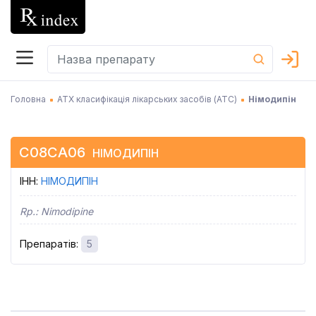
Головна
АТХ класифікація лікарських засобів (АТC)
Німодипін
C08CA06
НІМОДИПІН
ІНН
:
НІМОДИПІН
Rp.:
Nimodipine
Препаратів
:
5