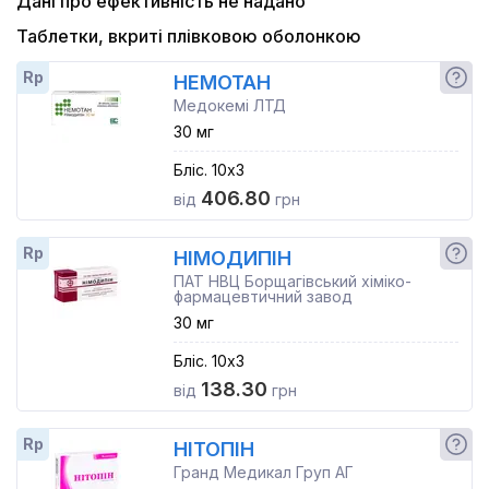
Дані про ефективність не надано
Таблетки, вкриті плівковою оболонкою
Rp
НЕМОТАН
Медокемі ЛТД
30 мг
Бліс. 10x3
406.80
від
грн
Rp
НІМОДИПІН
ПАТ НВЦ Борщагівський хіміко-
фармацевтичний завод
30 мг
Бліс. 10x3
138.30
від
грн
Rp
НІТОПІН
Гранд Медикал Груп АГ