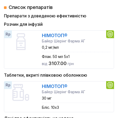
Список препаратів
Препарати з доведеною ефективністю
Розчин для інфузій
Rp
НІМОТОП®
Байєр Шерінг Фарма АГ
0,2 мг/мл
Флак. 50 мл 5x1
3107.00
від
грн
Таблетки, вкриті плівковою оболонкою
Rp
НІМОТОП®
Байєр Шерінг Фарма АГ
30 мг
Бліс. 10x3