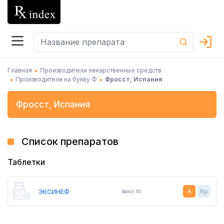
Главная
Производители лекарственных средств
Производители на букву Ф
Фросст, Испания
Фросст
,
Испания
Список препаратов
Таблетки
A
Rp
ЭКСИНЕФ
Фросст
,
ES