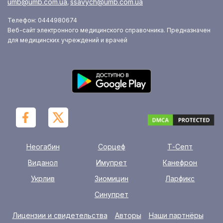
umb@umb.com.ua
ssavych@umb.com.ua
,
Телефон: 0444980674
Веб-сайт электронного медицинского справочника. Предназначен
для медицинских учреждений и врачей
Неогабин
Сорцеф
Т-Септ
Виданол
Имупрет
Канефрон
Укрлив
Зиомицин
Ларфикс
Синупрет
Лицензии и свидетельства
Авторы
Наши партнёры