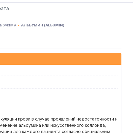
а букву А
АЛЬБУМИН
(
ALBUMIN
)
уляции крови в случае проявлений недостаточности и
енение альбумина или искусственного коллоида,
туации для каждого пациента согласно официальным