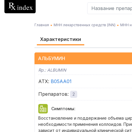
Главная
МНН лекарственных средств (INN)
МНН н
Характеристики
АЛЬБУМИН
Rp.:
ALBUMIN
АТХ
:
B05AA01
Препаратов
:
2
Симптомы
:
Восстановление и поддержание объема цирк
необходимости применения коллоидов. Прим
зависит от индивидуальной клинической си