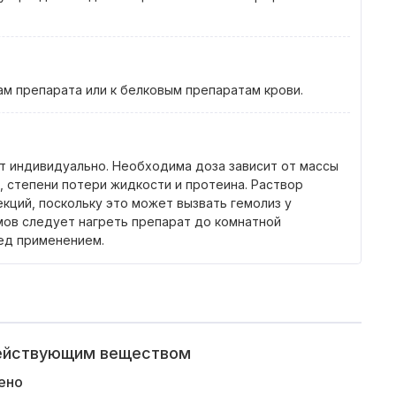
м препарата или к белковым препаратам крови.
т индивидуально. Необходима доза зависит от массы
, степени потери жидкости и протеина. Раствор
кций, поскольку это может вызвать гемолиз у
мов следует нагреть препарат до комнатной
ед применением.
действующим веществом
ено