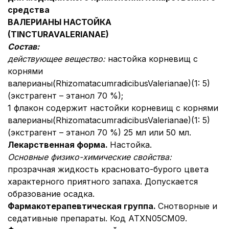
средства
ВАЛЕРИАНЫ НАСТОЙКА
(
TINCTURA
VALERIANAE
)
Состав:
действующее вещество:
настойка корневищ с
корнями
валерианы(RhizomatacumradicibusValerianae)(1: 5)
(экстрагент – этанол 70 %);
1 флакон содержит настойки корневищ с корнями
валерианы(RhizomatacumradicibusValerianae)(1: 5)
(экстрагент – этанол 70 %) 25 мл или 50 мл.
Лекарственная форма.
Настойка.
Основные физико-химические свойства:
прозрачная жидкость красновато-бурого цвета
характерного приятного запаха. Допускается
образование осадка.
Фармакотерапевтическая группа.
Снотворные и
седативные препараты. Код АТХN05CM09.