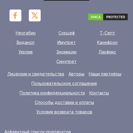
Неогабин
Сорцеф
Т-Септ
Виданол
Имупрет
Канефрон
Укрлив
Зиомицин
Ларфикс
Синупрет
Лицензии и свидетельства
Авторы
Наши партнёры
Пользовательское соглашение
Политика конфиденциальности
Контакты
Способы доставки и оплаты
Условия возврата товаров
Алфавитный список препаратов