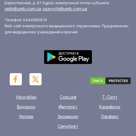
Берестейский, д. 67
Адрес электронной почты субъекта:
umb@umb.com.ua
ssavych@umb.com.ua
,
Телефон: 0444980674
Веб-сайт электронного медицинского справочника. Предназначен
для медицинских учреждений и врачей
Неогабин
Сорцеф
Т-Септ
Виданол
Имупрет
Канефрон
Укрлив
Зиомицин
Ларфикс
Синупрет